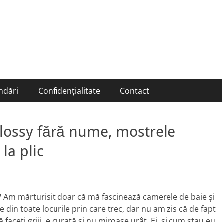
ndări
Confidențialitate
Contact
glossy fără nume, mostrele
la plic
? Am mărturisit doar că mă fascinează camerele de baie şi
 din toate locurile prin care trec, dar nu am zis că de fapt
faceţi griji, e curată şi nu miroase urât. Ei, şi cum stau eu,