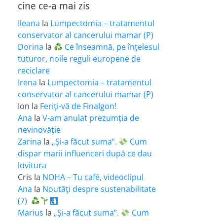
cine ce-a mai zis
Ileana
la
Lumpectomia – tratamentul
conservator al cancerului mamar (P)
Dorina
la
Ce înseamnă, pe înțelesul
tuturor, noile reguli europene de
reciclare
Irena
la
Lumpectomia – tratamentul
conservator al cancerului mamar (P)
Ion
la
Feriţi-vă de Finalgon!
Ana
la
V-am anulat prezumția de
nevinovăție
Zarina
la
„Și-a făcut suma”.
Cum
dispar marii influenceri după ce dau
lovitura
Cris
la
NOHA – Tu café, videoclipul
Ana
la
Noutăți despre sustenabilitate
(7)
Marius
la
„Și-a făcut suma”.
Cum