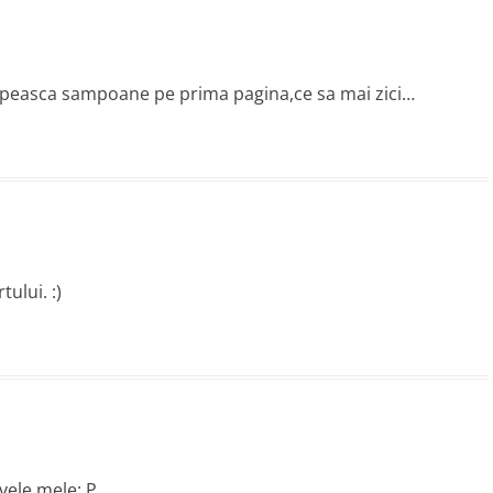
 lipeasca sampoane pe prima pagina,ce sa mai zici…
ului. :)
ele mele: P