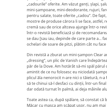
„cadourile” oferite. Am văzut genţi, şlapi, şa
mini-şampoane, mini-deodorante, rujuri, fardu
pentru salate, toate oferite „cadou”. De fapt,
mostre de produse cărora li se face, astfel,
cremă sau de orice altceva ajunge într-o revi
într-o revistă beneficiază şi de recomandarea
se dau [sau iau, depinde de care parte a… factu
ochelari de soare de pitzi, plătim cât nu face 
Din revistă a zburat un mini-şampon Clear an
„dressing”, un plic de Vanish care îndepărte
păr de la Dove. Am hotărât să-mi spăl păru
amintit de ce nu folosesc eu niciodată şampoan
plicul ăla nenorocit n-are nici o tăietură, n-a 
să te chinui să-l desfaci cu dinţii, într-un fin
dar odată turnat în palmă, ai deja mâinile al
Toate astea ca, după spălare, să constat că b
Măcar cu masca am scăpat uşor, nu am mai tras