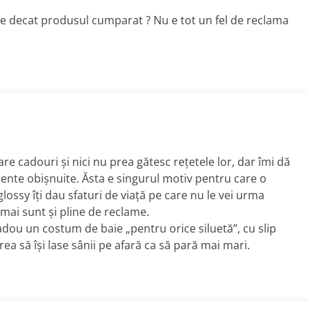
ne decat produsul cumparat ? Nu e tot un fel de reclama
 cadouri şi nici nu prea gătesc reţetele lor, dar îmi dă
iente obişnuite. Ăsta e singurul motiv pentru care o
glossy îţi dau sfaturi de viaţă pe care nu le vei urma
i mai sunt şi pline de reclame.
adou un costum de baie „pentru orice siluetă”, cu slip
rea să îşi lase sânii pe afară ca să pară mai mari.