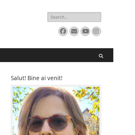
Search
for:
Facebook
Email
YouTube
Instagram
Search
Salut! Bine ai venit!