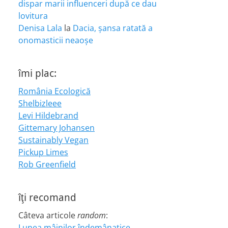
dispar marii influenceri după ce dau
lovitura
Denisa Lala
la
Dacia, șansa ratată a
onomasticii neaoșe
îmi plac:
România Ecologică
Shelbizleee
Levi Hildebrand
Gittemary Johansen
Sustainably Vegan
Pickup Limes
Rob Greenfield
îţi recomand
Câteva articole
random
:
Lunea mâinilor îndemânatice