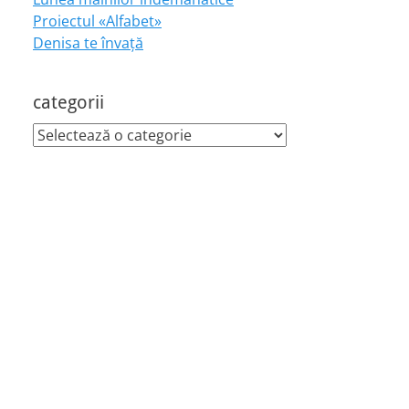
Proiectul «Alfabet»
Denisa te învaţă
categorii
categorii