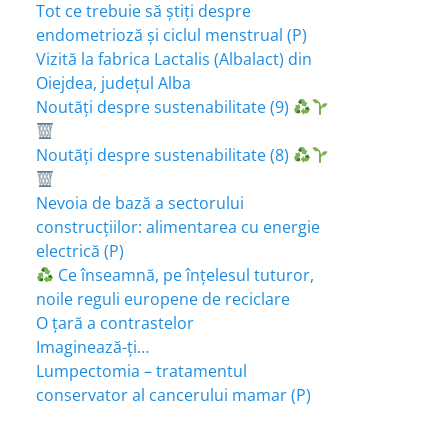
Tot ce trebuie să știți despre
endometrioză și ciclul menstrual (P)
Vizită la fabrica Lactalis (Albalact) din
Oiejdea, județul Alba
Noutăți despre sustenabilitate (9)
Noutăți despre sustenabilitate (8)
Nevoia de bază a sectorului
construcțiilor: alimentarea cu energie
electrică (P)
Ce înseamnă, pe înțelesul tuturor,
noile reguli europene de reciclare
O țară a contrastelor
Imaginează-ți…
Lumpectomia – tratamentul
conservator al cancerului mamar (P)