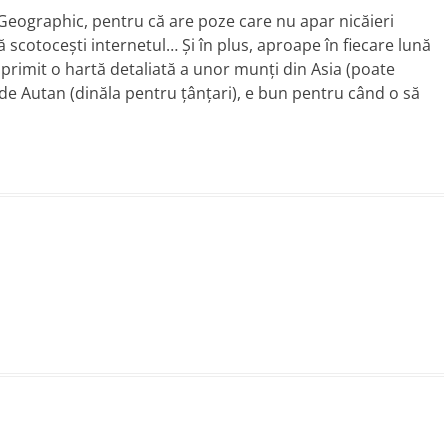
 Geographic, pentru că are poze care nu apar nicăieri
ă scotoceşti internetul… Şi în plus, aproape în fiecare lună
primit o hartă detaliată a unor munţi din Asia (poate
c de Autan (dinăla pentru ţânţari), e bun pentru când o să