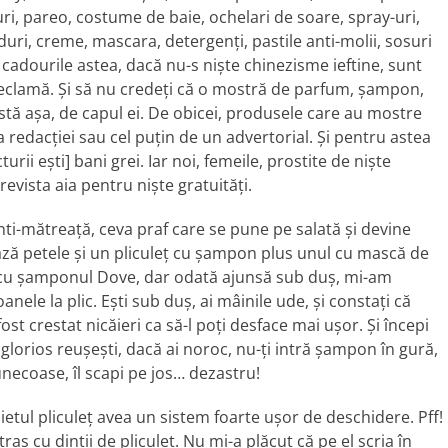
luri, pareo, costume de baie, ochelari de soare, spray-uri,
ri, creme, mascara, detergenţi, pastile anti-molii, sosuri
 cadourile astea, dacă nu-s nişte chinezisme ieftine, sunt
 reclamă. Şi să nu credeţi că o mostră de parfum, şampon,
stă aşa, de capul ei. De obicei, produsele care au mostre
 redacţiei sau cel puţin de un advertorial. Şi pentru astea
rii eşti] bani grei. Iar noi, femeile, prostite de nişte
revista aia pentru nişte gratuităţi.
ti-mătreaţă, ceva praf care se pune pe salată şi devine
ază petele şi un pliculeţ cu şampon plus unul cu mască de
l cu şamponul Dove, dar odată ajunsă sub duş, mi-am
ele la plic. Eşti sub duş, ai mâinile ude, şi constaţi că
fost crestat nicăieri ca să-l poţi desface mai uşor. Şi începi
al glorios reuşeşti, dacă ai noroc, nu-ţi intră şampon în gură,
unecoase, îl scapi pe jos… dezastru!
ietul pliculeţ avea un sistem foarte uşor de deschidere. Pff!
 cu dinţii de pliculeţ. Nu mi-a plăcut că pe el scria în