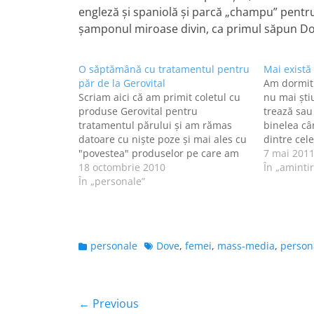
engleză şi spaniolă şi parcă „champu” pentru
şamponul miroase divin, ca primul săpun Do
O săptămână cu tratamentul pentru
Mai există
păr de la Gerovital
Am dormit 
Scriam aici că am primit coletul cu
nu mai şt
produse Gerovital pentru
trează sa
tratamentul părului și am rămas
binelea câ
datoare cu niște poze și mai ales cu
dintre cel
"povestea" produselor pe care am
şampoane 
7 mai 201
început să le testez. Coletul pe care
18 octombrie 2010
castravete
În „amintir
l-am primit conținea patru produse
În „personale”
mirosul ăla
pentru tratamentul părului
am. Dar o
degradat: șampon, mască și loțiune
cu petrol…
Categories
Tags
personale
Dove
,
femei
,
mass-media
,
person
Navigare
← Previous