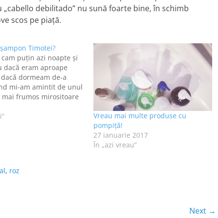
 „cabello debilitado” nu sună foarte bine, în schimb
ve scos pe piaţă.
 şampon Timotei?
cam puţin azi noapte şi
iu dacă eram aproape
u dacă dormeam de-a
nd mi-am amintit de unul
e mai frumos mirositoare
ever: Timotei cu
1
Vreau mai multe produse cu
 şi aloe. Mi-am amintit de
i”
pompiță!
 şi e clar, trebuie să-l
27 ianuarie 2017
are mai…
În „azi vreau”
al
,
roz
Next →