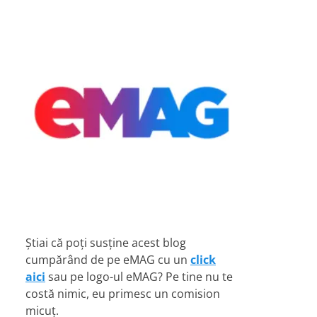
Știai că poți susține acest blog
cumpărând de pe eMAG cu un
click
aici
sau pe logo-ul eMAG? Pe tine nu te
costă nimic, eu primesc un comision
micuț.