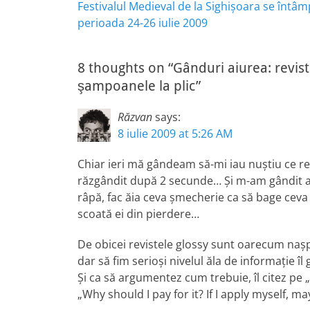
Previous
Festivalul Medieval de la Sighişoara se întâm
în
post:
perioada 24-26 iulie 2009
articole
8 thoughts on “Gânduri aiurea: revist
şampoanele la plic”
Răzvan
says:
8 iulie 2009 at 5:26 AM
Chiar ieri mă gândeam să-mi iau nuştiu ce r
răzgândit după 2 secunde… Şi m-am gândit apo
râpă, fac ăia ceva şmecherie ca să bage ceva 
scoată ei din pierdere…
De obicei revistele glossy sunt oarecum naşp
dar să fim serioşi nivelul ăla de informaţie îl
Şi ca să argumentez cum trebuie, îl citez pe
„Why should I pay for it? If I apply myself, may