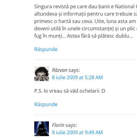
Singura revistă pe care dau banii e National
altundeva şi informaţii pentru care trebuie s
primesc o hartă sau ceva. Uite, luna asta am 
deveni utilă în unele circumstanţe) şi un pli
fug în munţi… Astea fără să plătesc dublu…
Răspunde
Răzvan
says:
8 iulie 2009 at 5:28 AM
P.S. Io vreau să văd ochelarii :D
Răspunde
Florin
says:
8 iulie 2009 at 9:49 AM