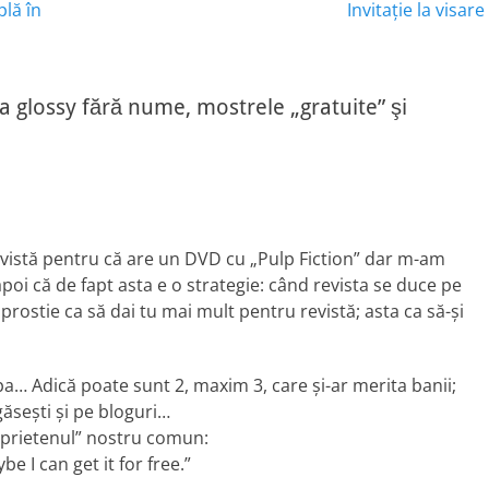
Next
plă în
Invitaţie la visare
post:
a glossy fără nume, mostrele „gratuite” şi
evistă pentru că are un DVD cu „Pulp Fiction” dar m-am
i că de fapt asta e o strategie: când revista se duce pe
prostie ca să dai tu mai mult pentru revistă; asta ca să-şi
a… Adică poate sunt 2, maxim 3, care şi-ar merita banii;
 găseşti şi pe bloguri…
 „prietenul” nostru comun:
be I can get it for free.”