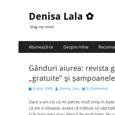
Denisa Lala ✿
blog my mind
Primary
Skip
Abonează-te
Despre mine
Recoma
to
Menu
content
Gânduri aiurea: revista 
„gratuite” şi şampoanele 
Posted
Author
8 iulie 2009
Denisa Lala
8 Comments
on
Oare v-am zis că-mi petrec mult timp în baie
că am o obsesie, aceea că trebuie să văd băile
şi în baia mea stau destul de mult timp. Nu vă 