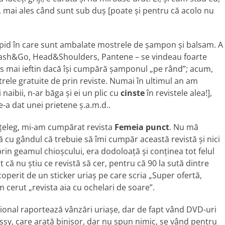
dei, mai ales când sunt sub duş [poate şi pentru că acolo nu
id în care sunt ambalate mostrele de şampon şi balsam. A
Wash&Go, Head&Shoulders, Pantene – se vindeau foarte
es mai ieftin dacă îşi cumpără şamponul „pe rând”; acum,
le gratuite de prin reviste. Numai în ultimul an am
 naibii, n-ar băga şi ei un plic cu
cinste
în revistele alea!],
-a dat unei prietene ş.a.m.d..
înţeleg, mi-am cumpărat revista
Femeia punct
. Nu mă
ă cu gândul că trebuie să îmi cumpăr această revistă şi nici
rin geamul chioşcului, era dodoloaţă şi conţinea tot felul
 că nu ştiu ce revistă să cer, pentru că 90 la sută dintre
a acoperit de un sticker uriaş pe care scria „Super ofertă,
m cerut „revista aia cu ochelari de soare”.
ional raportează vânzări uriaşe, dar de fapt vând DVD-uri
glossy, care arată binişor, dar nu spun nimic, se vând pentru