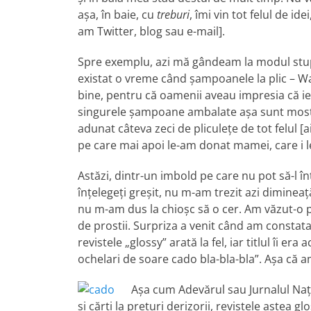
aşa, în baie, cu
treburi
, îmi vin tot felul de i
am Twitter, blog sau e-mail].
Spre exemplu, azi mă gândeam la modul stup
existat o vreme când şampoanele la plic – 
bine, pentru că oamenii aveau impresia că i
singurele şampoane ambalate aşa sunt mostre
adunat câteva zeci de pliculeţe de tot felul [ai
pe care mai apoi le-am donat mamei, care i le
Astăzi, dintr-un imbold pe care nu pot să-l 
înţelegeţi greşit, nu m-am trezit azi dimineaţ
nu m-am dus la chioşc să o cer. Am văzut-o p
de prostii. Surpriza a venit când am constatat
revistele „glossy” arată la fel, iar titlul îi er
ochelari de soare cado bla-bla-bla”. Aşa că a
Aşa cum Adevărul sau Jurnalul Naţ
şi cărţi la preţuri derizorii, revistele astea 