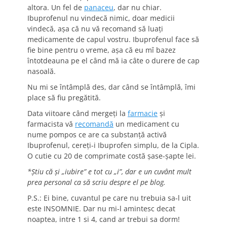
altora. Un fel de
panaceu
, dar nu chiar.
Ibuprofenul nu vindecă nimic, doar medicii
vindecă, aşa că nu vă recomand să luaţi
medicamente de capul vostru. Ibuprofenul face să
fie bine pentru o vreme, aşa că eu mî bazez
întotdeauna pe el când mă ia câte o durere de cap
nasoală.
Nu mi se întâmplă des, dar când se întâmplă, îmi
place să fiu pregătită.
Data viitoare când mergeţi la
farmacie
şi
farmacista vă
recomandă
un medicament cu
nume pompos ce are ca substanţă activă
Ibuprofenul, cereţi-i Ibuprofen simplu, de la Cipla.
O cutie cu 20 de comprimate costă şase-şapte lei.
*Ştiu că şi „iubire” e tot cu „i”, dar e un cuvânt mult
prea personal ca să scriu despre el pe blog.
P.S.: Ei bine, cuvantul pe care nu trebuia sa-l uit
este INSOMNIE. Dar nu mi-l amintesc decat
noaptea, intre 1 si 4, cand ar trebui sa dorm!