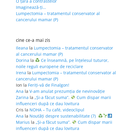
O țară a contrastelor
Imaginează-ți…
Lumpectomia – tratamentul conservator al
cancerului mamar (P)
cine ce-a mai zis
Ileana
la
Lumpectomia – tratamentul conservator
al cancerului mamar (P)
Dorina
la
Ce înseamnă, pe înțelesul tuturor,
noile reguli europene de reciclare
Irena
la
Lumpectomia – tratamentul conservator al
cancerului mamar (P)
Ion
la
Feriţi-vă de Finalgon!
Ana
la
V-am anulat prezumția de nevinovăție
Zarina
la
„Și-a făcut suma”.
Cum dispar marii
influenceri după ce dau lovitura
Cris
la
NOHA – Tu café, videoclipul
Ana
la
Noutăți despre sustenabilitate (7)
Marius
la
„Și-a făcut suma”.
Cum dispar marii
influenceri după ce dau lovitura