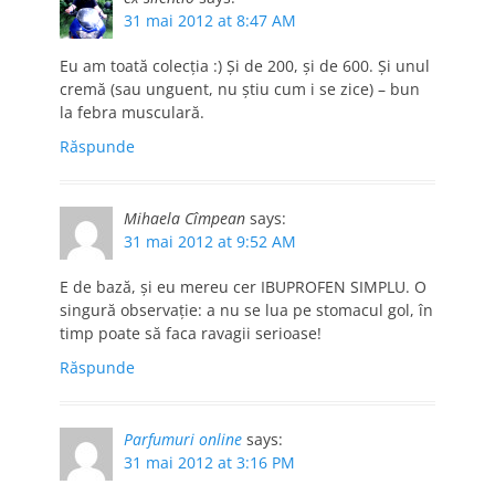
31 mai 2012 at 8:47 AM
Eu am toată colecția :) Și de 200, și de 600. Și unul
cremă (sau unguent, nu știu cum i se zice) – bun
la febra musculară.
Răspunde
Mihaela Cîmpean
says:
31 mai 2012 at 9:52 AM
E de bază, şi eu mereu cer IBUPROFEN SIMPLU. O
singură observaţie: a nu se lua pe stomacul gol, în
timp poate să faca ravagii serioase!
Răspunde
Parfumuri online
says:
31 mai 2012 at 3:16 PM