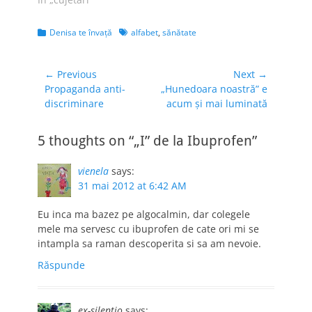
Categories
Tags
Denisa te învaţă
alfabet
,
sănătate
Navigare
← Previous
Next →
Previous
Next
Propaganda anti-
„Hunedoara noastră” e
în
post:
post:
discriminare
acum şi mai luminată
articole
5 thoughts on “„I” de la Ibuprofen”
vienela
says:
31 mai 2012 at 6:42 AM
Eu inca ma bazez pe algocalmin, dar colegele
mele ma servesc cu ibuprofen de cate ori mi se
intampla sa raman descoperita si sa am nevoie.
Răspunde
ex-silentio
says: