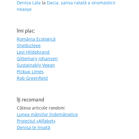
Denisa Lala
la
Dacia, șansa ratată a onomasticii
neaoșe
îmi plac:
România Ecologică
Shelbizleee
Levi Hildebrand
Gittemary Johansen
Sustainably Vegan
Pickup Limes
Rob Greenfield
îţi recomand
Câteva articole
random
:
Lunea mâinilor îndemânatice
Proiectul «Alfabet»
Denisa te învaţă