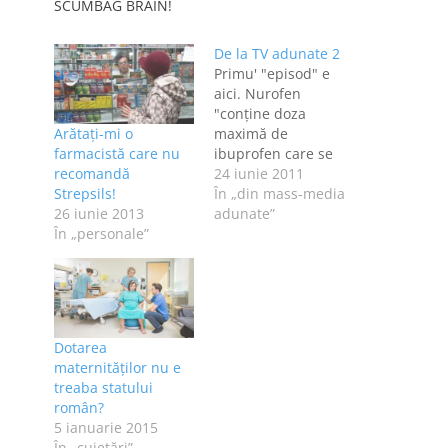
SCUMBAG BRAIN!
De la TV adunate 2
Primu' "episod" e
aici. Nurofen
"conţine doza
Arătaţi-mi o
maximă de
farmacistă care nu
ibuprofen care se
recomandă
poate elibera fără
24 iunie 2011
Strepsils!
reţetă". Nurofen are
În „din mass-media
26 iunie 2013
400 mg de
adunate”
În „personale”
ibuprofen, eu
folosesc Ibuprofen
600 mg. Cumpărat
din farmacie, fără
reţetă. Deci? Dots:
"Lasă ca brânza
Dotarea
proaspătă, arahidele
maternităţilor nu e
crocante şi
treaba statului
caramelul auriu să
român?
îţi ofere răsfăţul la
5 ianuarie 2015
care ai…
În „cujetări”