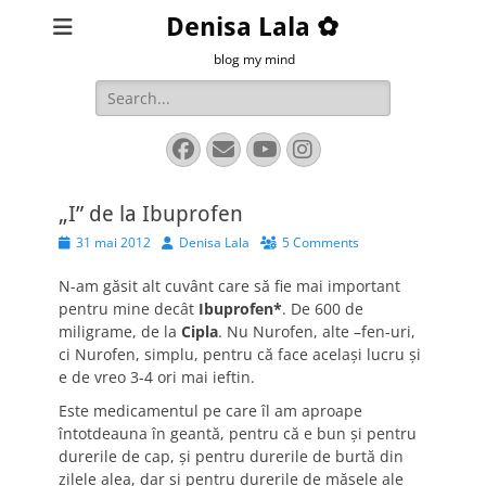
Denisa Lala ✿
blog my mind
Search
for:
Facebook
Email
YouTube
Instagram
„I” de la Ibuprofen
Posted
Author
31 mai 2012
Denisa Lala
5 Comments
on
N-am găsit alt cuvânt care să fie mai important
pentru mine decât
Ibuprofen*
. De 600 de
miligrame, de la
Cipla
. Nu Nurofen, alte –fen-uri,
ci Nurofen, simplu, pentru că face acelaşi lucru şi
e de vreo 3-4 ori mai ieftin.
Este medicamentul pe care îl am aproape
întotdeauna în geantă, pentru că e bun şi pentru
durerile de cap, şi pentru durerile de burtă din
zilele alea, dar şi pentru durerile de măsele ale