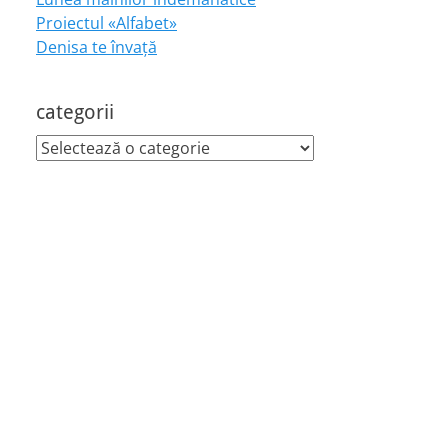
Proiectul «Alfabet»
Denisa te învaţă
categorii
categorii