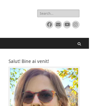
Search
for:
Facebook
Email
YouTube
Instagram
Search
Salut! Bine ai venit!