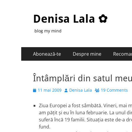
Denisa Lala ✿
blog my mind
Primary
Skip
Abonează-te
Despre mine
Recoma
to
Menu
content
Întâmplări din satul meu,
Posted
Author
11 mai 2009
Denisa Lala
19 Comments
on
Ziua Europei a fost sâmbătă. Vineri, mai
am păţit şi eu în luna februarie. La unul d
suferă încă 19 familii. Situaţia este de-a d
fund.