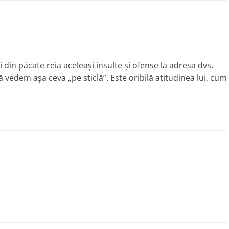
in păcate reia aceleaşi insulte şi ofense la adresa dvs.
 vedem aşa ceva „pe sticlă”. Este oribilă atitudinea lui, cum