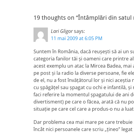
în
post:
articole
19 thoughts on “Întâmplări din satul m
Lari Gligor
says:
11 mai 2009 at 6:05 PM
Suntem în România, dacă reuşeşti să ai un s
categoria fanilor tăi şi oameni care printre a
acest exemplu un atac la Mircea Badea, mai a
pe post şi la radio la diverse persoane, fie
de el, nu a fost învăţătorul lor şi nici aceştia 
cu şpăgăţel sau şpagat cu ochi e infantilă, şi
faci referire la momentul şpagatului de ani d
divertisment) pe care o făcea, arată că nu poţ
situaţie pe care cel care a produs-o nu a luat
Dar problema cea mai mare pe care trebuie să 
încât nici persoanele care scriu „ţineo” lega