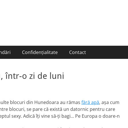
ndări
Confidențialitate
Contact
 într-o zi de luni
 multe blocuri din Hunedoara au rămas
fără apă
, aşa cum
intre blocuri, se pare că există un datornic pentru care
reptul sexy. Adică îţi vine să-ţi bagi… Pe Europa o doare-n