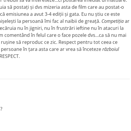
 trebuii să vă intereseze…ci postarea imediat următoare.
uia să postaţi şi dvs mizeria asta de film care au postat-o
 că emisiunea a avut 3-4 ediţii şi gata. Eu nu ştiu ce este
işeleşti la persoană îmi fac al naibii de greaţă.
Competiţia
ar
căruia nu în jigniri, nu în frustrări ieftine nu în atacuri la
m comentând în felul care o face pozele dvs…ca să nu mai
 ruşine să reproduc ce zic. Respect pentru tot ceea ce
 persoane în ţara asta care ar vrea să înceteze
războiul
 RESPECT.
o?