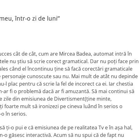
post:
eu, într-o zi de luni”
ucces cât de cât, cum are Mircea Badea, automat intră în
ltele nu ştiu să scrie corect gramatical. Dar nu poţi face prin
les când el încontinuu ţine să facă corectări gramaticale
 ele personaje cunoscute sau nu. Mai mult de atât nu depinde
nu-l plac pentru că scrie la fel de incorect ca ei. Iar chestia
 n-ar fi o problemă dacă ar fi amuzantă. Să mai continui să
e zile din emisiunea de Divertisment(ţine minte,
i foarte mult să ironizezi pe cineva luând în serios o
-o în serios.
ţi-o pui e că emisiunea de pe realitatea Tv e în aşa hal,
t n-o găsesc interactivă. Acum să nu spui că de fapt nu