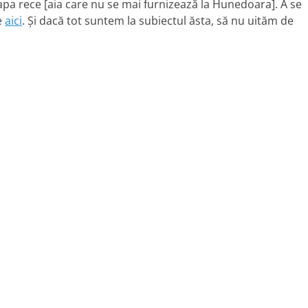
apa rece [aia care nu se mai furnizează la Hunedoara].
A se
de
aici
. Şi dacă tot suntem la subiectul ăsta, să nu uităm de