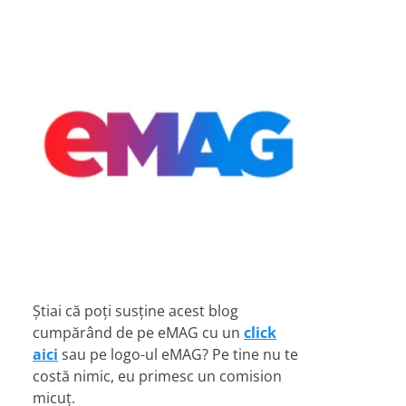
Știai că poți susține acest blog
cumpărând de pe eMAG cu un
click
aici
sau pe logo-ul eMAG? Pe tine nu te
costă nimic, eu primesc un comision
micuț.