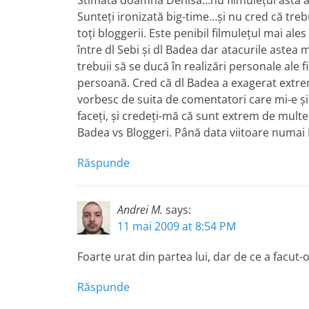
Stimată doamna Denisa…nu filmuleţul ăsta ar
Sunteţi ironizată big-time…şi nu cred că treb
toţi bloggerii. Este penibil filmuleţul mai ales
între dl Sebi şi dl Badea dar atacurile astea m
trebuii să se ducă în realizări personale ale fie
persoană. Cred că dl Badea a exagerat extre
vorbesc de suita de comentatori care mi-e şi
faceţi, şi credeţi-mă că sunt extrem de multe
Badea vs Bloggeri. Până data viitoare numai
Răspunde
Andrei M.
says:
11 mai 2009 at 8:54 PM
Foarte urat din partea lui, dar de ce a facut-
Răspunde