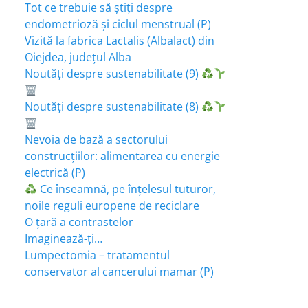
Tot ce trebuie să știți despre
endometrioză și ciclul menstrual (P)
Vizită la fabrica Lactalis (Albalact) din
Oiejdea, județul Alba
Noutăți despre sustenabilitate (9)
Noutăți despre sustenabilitate (8)
Nevoia de bază a sectorului
construcțiilor: alimentarea cu energie
electrică (P)
Ce înseamnă, pe înțelesul tuturor,
noile reguli europene de reciclare
O țară a contrastelor
Imaginează-ți…
Lumpectomia – tratamentul
conservator al cancerului mamar (P)