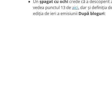
Un
şpagat cu ochi
crede că a descoperit 
vedea punctul 13 de
aici
, dar şi definiţia 
ediţia de ieri a emisiunii
După bloguri
: