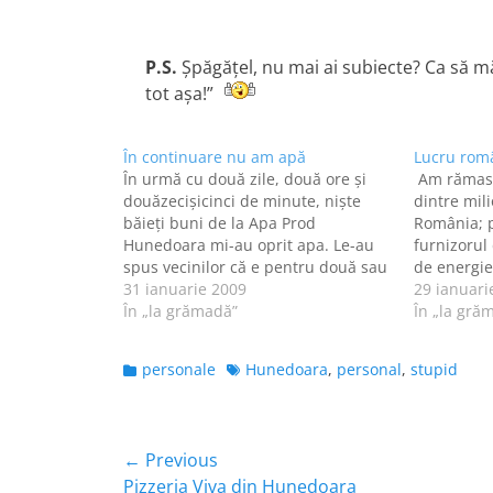
P.S.
Şpăgăţel, nu mai ai subiecte? Ca să mă
tot aşa!”
În continuare nu am apă
Lucru rom
În urmă cu două zile, două ore și
Am rămas 
douăzecișicinci de minute, niște
dintre mil
băieți buni de la Apa Prod
România; p
Hunedoara mi-au oprit apa. Le-au
furnizorul 
spus vecinilor că e pentru două sau
de energie 
trei ore, pentru că vor schimba
31 ianuarie 2009
sunt sigur
29 ianuari
contorul. Au trecut nu două ore, ci
În „la grămadă”
locatari cr
În „la gră
două zile și eu în continuare nu…
românească
asociațiile
Categories
Tags
personale
Hunedoara
,
personal
,
stupid
Navigare
← Previous
Previous
Pizzeria Viva din Hunedoara