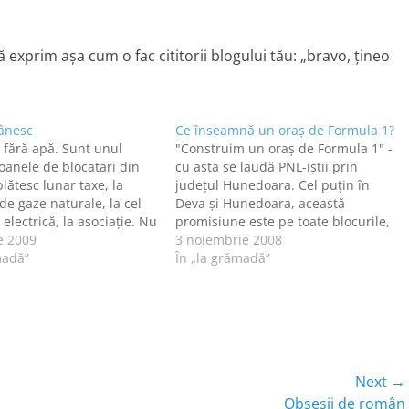
 exprim aşa cum o fac cititorii blogului tău: „bravo, ţineo
ânesc
Ce înseamnă un oraş de Formula 1?
fără apă. Sunt unul
"Construim un oraş de Formula 1" -
ioanele de blocatari din
cu asta se laudă PNL-iştii prin
lătesc lunar taxe, la
judeţul Hunedoara. Cel puţin în
de gaze naturale, la cel
Deva şi Hunedoara, această
electrică, la asociație. Nu
promisiune este pe toate blocurile,
ă, dar cred că asociația de
e 2009
bannerele, afişele etc. Şi stau eu şi
3 noiembrie 2008
ed că este o invenție
madă”
mă întreb, ca alegător de sex
În „la grămadă”
. În urmă cu câțiva ani,
feminin, fără nici o tangenţă cu
 de locatari…
Formula 1: oare la…
Next →
Next
Obsesii de român