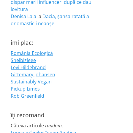
dispar marii influenceri după ce dau
lovitura
Denisa Lala
la
Dacia, șansa ratată a
onomasticii neaoșe
îmi plac:
România Ecologică
Shelbizleee
Levi Hildebrand
Gittemary Johansen
Sustainably Vegan
Pickup Limes
Rob Greenfield
îţi recomand
Câteva articole
random
:
Lunea mâinilor îndemânatice