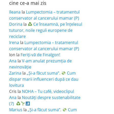
cine ce-a mai zis
Ileana
la
Lumpectomia – tratamentul
conservator al cancerului mamar (P)
Dorina
la
Ce înseamnă, pe înțelesul
tuturor, noile reguli europene de
reciclare
Irena
la
Lumpectomia – tratamentul
conservator al cancerului mamar (P)
Ion
la
Feriţi-vă de Finalgon!
Ana
la
V-am anulat prezumția de
nevinovăție
Zarina
la
„Și-a făcut suma”.
Cum
dispar marii influenceri după ce dau
lovitura
Cris
la
NOHA – Tu café, videoclipul
Ana
la
Noutăți despre sustenabilitate
(7)
Marius
la
„Și-a făcut suma”.
Cum