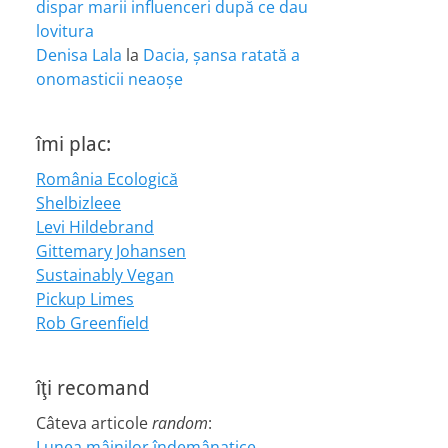
dispar marii influenceri după ce dau
lovitura
Denisa Lala
la
Dacia, șansa ratată a
onomasticii neaoșe
îmi plac:
România Ecologică
Shelbizleee
Levi Hildebrand
Gittemary Johansen
Sustainably Vegan
Pickup Limes
Rob Greenfield
îţi recomand
Câteva articole
random
:
Lunea mâinilor îndemânatice