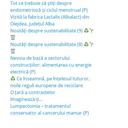
Tot ce trebuie să știți despre
endometrioză și ciclul menstrual (P)
Vizită la fabrica Lactalis (Albalact) din
Oiejdea, județul Alba
Noutăți despre sustenabilitate (9)
Noutăți despre sustenabilitate (8)
Nevoia de bază a sectorului
construcțiilor: alimentarea cu energie
electrică (P)
Ce înseamnă, pe înțelesul tuturor,
noile reguli europene de reciclare
O țară a contrastelor
Imaginează-ți…
Lumpectomia – tratamentul
conservator al cancerului mamar (P)