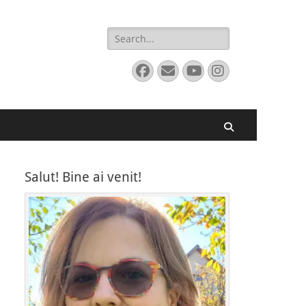
Search
for:
Facebook
Email
YouTube
Instagram
Search
Salut! Bine ai venit!