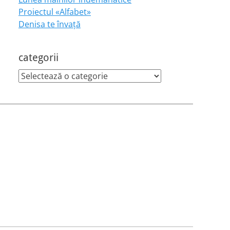
Proiectul «Alfabet»
Denisa te învaţă
categorii
categorii