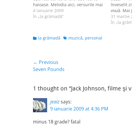
haioase. Melodia aici, versurile mai
înveselit z
jos: Jack Johnson - Fall Line by the
4 ianuarie 2009
vouă. Mai j
way you now that hope will make
În „la grămadă”
travels fa
31 martie 
you strange make you…
designed f
În „la gră
wearing wo
afternoon 
Categories
Tags
la grămadă
muzică
,
personal
you’re…
Navigare
← Previous
Previous
Seven Pounds
în
post:
articole
1 thought on “Jack Johnson, filme şi v
jeaiz
says:
9 ianuarie 2009 at 4:36 PM
minus 18 grade? fatal