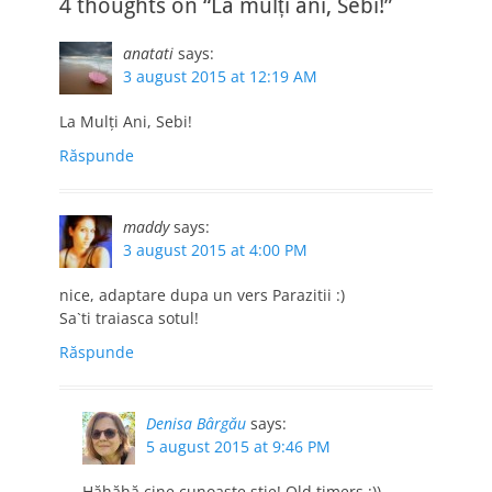
4 thoughts on “La mulți ani, Sebi!”
anatati
says:
3 august 2015 at 12:19 AM
La Mulți Ani, Sebi!
Răspunde
maddy
says:
3 august 2015 at 4:00 PM
nice, adaptare dupa un vers Parazitii :)
Sa`ti traiasca sotul!
Răspunde
Denisa Bârgău
says:
5 august 2015 at 9:46 PM
Hăhăhă cine cunoaște știe! Old timers :))