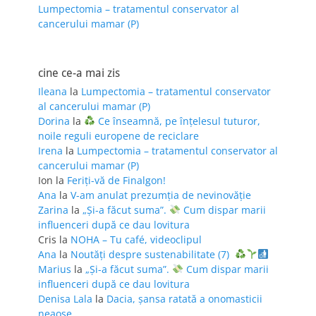
Lumpectomia – tratamentul conservator al
cancerului mamar (P)
cine ce-a mai zis
Ileana
la
Lumpectomia – tratamentul conservator
al cancerului mamar (P)
Dorina
la
Ce înseamnă, pe înțelesul tuturor,
noile reguli europene de reciclare
Irena
la
Lumpectomia – tratamentul conservator al
cancerului mamar (P)
Ion
la
Feriţi-vă de Finalgon!
Ana
la
V-am anulat prezumția de nevinovăție
Zarina
la
„Și-a făcut suma”.
Cum dispar marii
influenceri după ce dau lovitura
Cris
la
NOHA – Tu café, videoclipul
Ana
la
Noutăți despre sustenabilitate (7)
Marius
la
„Și-a făcut suma”.
Cum dispar marii
influenceri după ce dau lovitura
Denisa Lala
la
Dacia, șansa ratată a onomasticii
neaoșe