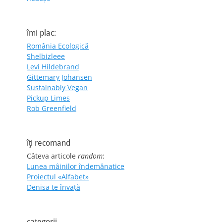
îmi plac:
România Ecologică
Shelbizleee
Levi Hildebrand
Gittemary Johansen
Sustainably Vegan
Pickup Limes
Rob Greenfield
îţi recomand
Câteva articole
random
:
Lunea mâinilor îndemânatice
Proiectul «Alfabet»
Denisa te învaţă
categorii