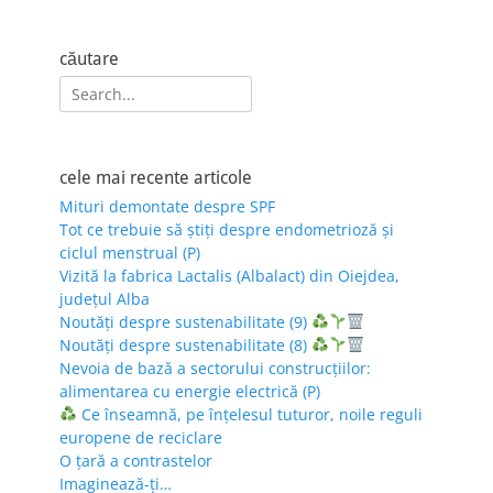
căutare
Search
for:
cele mai recente articole
Mituri demontate despre SPF
Tot ce trebuie să știți despre endometrioză și
ciclul menstrual (P)
Vizită la fabrica Lactalis (Albalact) din Oiejdea,
județul Alba
Noutăți despre sustenabilitate (9)
Noutăți despre sustenabilitate (8)
Nevoia de bază a sectorului construcțiilor:
alimentarea cu energie electrică (P)
Ce înseamnă, pe înțelesul tuturor, noile reguli
europene de reciclare
O țară a contrastelor
Imaginează-ți…