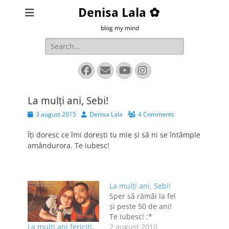
Denisa Lala ✿
blog my mind
Search
for:
Facebook
Email
YouTube
Instagram
La mulți ani, Sebi!
Posted
Author
3 august 2015
Denisa Lala
4 Comments
on
Îți doresc ce îmi dorești tu mie și să ni se întâmple
amândurora. Te iubesc!
La mulţi ani, Sebi!
Sper să rămâi la fel
şi peste 50 de ani!
Te iubesc! :*
La mulți ani fericiți,
2 august 2010