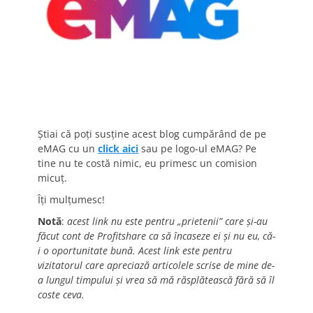
Știai că poți susține acest blog cumpărând de pe
eMAG cu un
click aici
sau pe logo-ul eMAG? Pe
tine nu te costă nimic, eu primesc un comision
micuț.
Îți mulțumesc!
Notă
:
acest link nu este pentru „prietenii” care și-au
făcut cont de Profitshare ca să încaseze ei și nu eu, că-
i o oportunitate bună. Acest link este pentru
vizitatorul care apreciază articolele scrise de mine de-
a lungul timpului și vrea să mă răsplătească fără să îl
coste ceva.