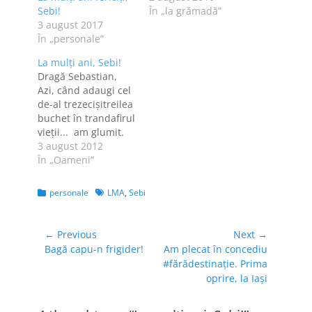
Sebi!
În „la grămadă”
3 august 2017
În „personale”
La mulţi ani, Sebi!
Dragă Sebastian,
Azi, când adaugi cel
de-al trezecişitreilea
buchet în trandafirul
vieţii... am glumit.
La mulţi ani fericiţi!
3 august 2012
Te iubesc! P.S.: Anul
În „Oameni”
viitor pe vremea
asta sper să fie gata
Categories
Tags
personale
LMA
,
Sebi
şi statuia. :*
Navigare
← Previous
Next →
Previous
Next
Bagă capu-n frigider!
Am plecat în concediu
în
post:
post:
#fărădestinație. Prima
articole
oprire, la Iași