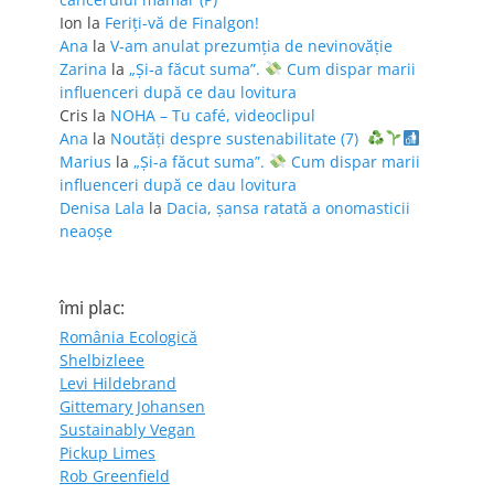
Ion
la
Feriţi-vă de Finalgon!
Ana
la
V-am anulat prezumția de nevinovăție
Zarina
la
„Și-a făcut suma”.
Cum dispar marii
influenceri după ce dau lovitura
Cris
la
NOHA – Tu café, videoclipul
Ana
la
Noutăți despre sustenabilitate (7)
Marius
la
„Și-a făcut suma”.
Cum dispar marii
influenceri după ce dau lovitura
Denisa Lala
la
Dacia, șansa ratată a onomasticii
neaoșe
îmi plac:
România Ecologică
Shelbizleee
Levi Hildebrand
Gittemary Johansen
Sustainably Vegan
Pickup Limes
Rob Greenfield