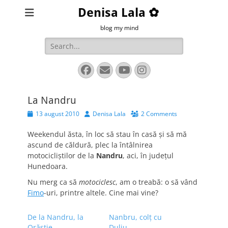
Denisa Lala ✿
blog my mind
Search
for:
Facebook
Email
YouTube
Instagram
La Nandru
Posted
Author
13 august 2010
Denisa Lala
2 Comments
on
Weekendul ăsta, în loc să stau în casă și să mă
ascund de căldură, plec la întâlnirea
motocicliștilor de la
Nandru
, aci, în județul
Hunedoara.
Nu merg ca să
motociclesc
, am o treabă: o să vând
Fimo
-uri, printre altele. Cine mai vine?
De la Nandru, la
Nanbru, colţ cu
Orăştie
Duliu