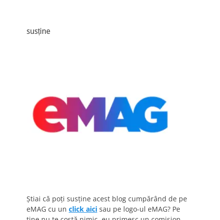
susține
Știai că poți susține acest blog cumpărând de pe
eMAG cu un
click aici
sau pe logo-ul eMAG? Pe
tine nu te costă nimic, eu primesc un comision