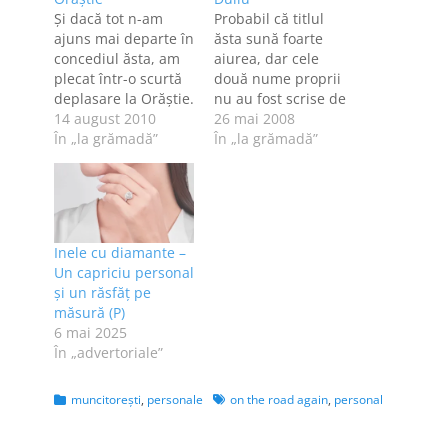
Şi dacă tot n-am
Probabil că titlul
ajuns mai departe în
ăsta sună foarte
concediul ăsta, am
aiurea, dar cele
plecat într-o scurtă
două nume proprii
deplasare la Orăştie.
nu au fost scrise de
La Nandru e mult
14 august 2010
mine aşa, ci tocmai
26 mai 2008
prea cald, iar o zi
În „la grămadă”
de oamenii care fac
În „la grămadă”
fără duş m-a făcut
indicatoarele
să vreau să mă
rutiere. În Deva
întorc acasă. [Serios,
există un indicator
Vuvu! >:)] Da, şi aici
pe care scrie "Duliu
este la fel de cald ca
Zamfirescu", deşi pe
Inele cu diamante –
peste tot.…
om îl chema Duiliu,
Un capriciu personal
iar pe drumul care
și un răsfăț pe
duce de la…
măsură (P)
6 mai 2025
În „advertoriale”
Categories
Tags
muncitoreşti
,
personale
on the road again
,
personal