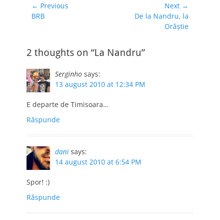
Navigare
← Previous
Next →
Previous
Next
BRB
De la Nandru, la
în
post:
post:
Orăştie
articole
2 thoughts on “La Nandru”
Serginho
says:
13 august 2010 at 12:34 PM
E departe de Timisoara…
Răspunde
dani
says:
14 august 2010 at 6:54 PM
Spor! :)
Răspunde