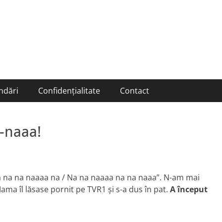
ndări
Confidențialitate
Contact
-naaa!
a na na naaaa na / Na na naaaa na na naaa”. N-am mai
ama îl lăsase pornit pe TVR1 şi s-a dus în pat.
A început