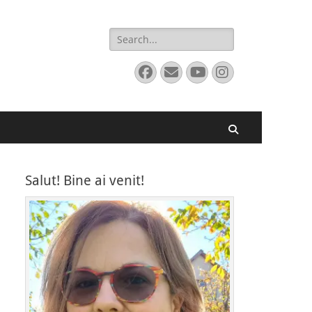
Search
for:
Facebook
Email
YouTube
Instagram
Search
Salut! Bine ai venit!