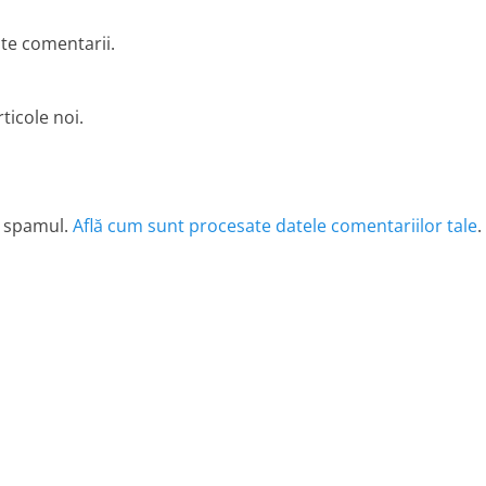
lte comentarii.
ticole noi.
e spamul.
Află cum sunt procesate datele comentariilor tale
.