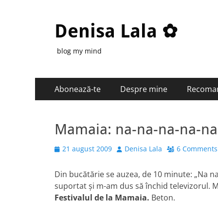
Denisa Lala ✿
blog my mind
Primary
Skip
Abonează-te
Despre mine
Recoma
to
Menu
content
Mamaia: na-na-na-na-na
Posted
Author
21 august 2009
Denisa Lala
6 Comments
on
Din bucătărie se auzea, de 10 minute: „Na n
suportat şi m-am dus să închid televizorul. M
Festivalul de la Mamaia.
Beton.