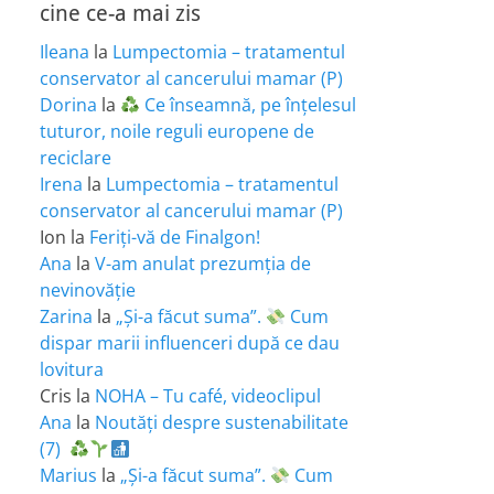
cine ce-a mai zis
Ileana
la
Lumpectomia – tratamentul
conservator al cancerului mamar (P)
Dorina
la
Ce înseamnă, pe înțelesul
tuturor, noile reguli europene de
reciclare
Irena
la
Lumpectomia – tratamentul
conservator al cancerului mamar (P)
Ion
la
Feriţi-vă de Finalgon!
Ana
la
V-am anulat prezumția de
nevinovăție
Zarina
la
„Și-a făcut suma”.
Cum
dispar marii influenceri după ce dau
lovitura
Cris
la
NOHA – Tu café, videoclipul
Ana
la
Noutăți despre sustenabilitate
(7)
Marius
la
„Și-a făcut suma”.
Cum