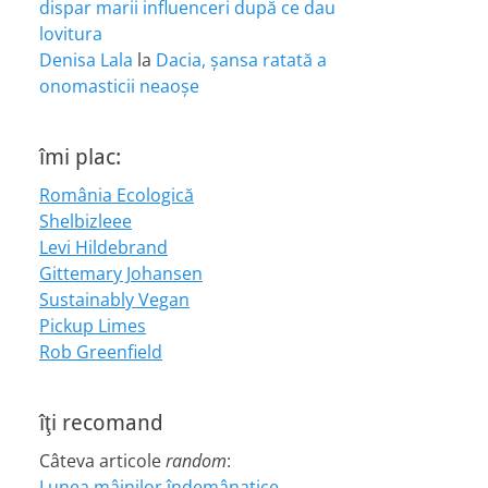
dispar marii influenceri după ce dau
lovitura
Denisa Lala
la
Dacia, șansa ratată a
onomasticii neaoșe
îmi plac:
România Ecologică
Shelbizleee
Levi Hildebrand
Gittemary Johansen
Sustainably Vegan
Pickup Limes
Rob Greenfield
îţi recomand
Câteva articole
random
:
Lunea mâinilor îndemânatice