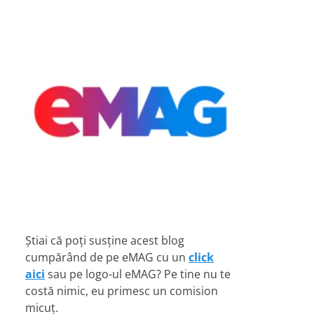
Știai că poți susține acest blog
cumpărând de pe eMAG cu un
click
aici
sau pe logo-ul eMAG? Pe tine nu te
costă nimic, eu primesc un comision
micuț.