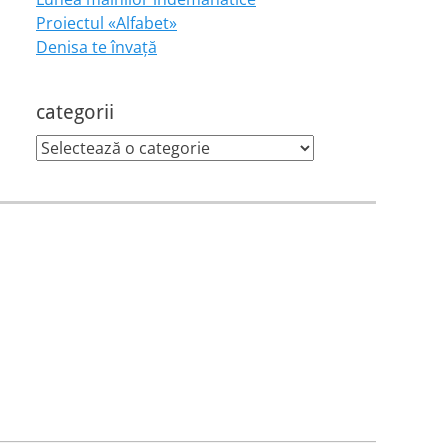
Proiectul «Alfabet»
Denisa te învaţă
categorii
categorii