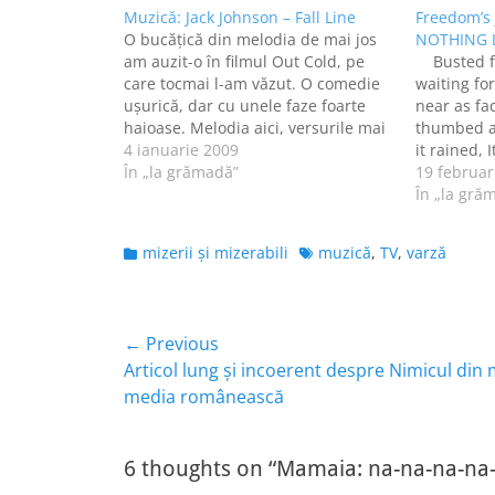
Muzică: Jack Johnson – Fall Line
Freedom’s 
O bucăţică din melodia de mai jos
NOTHING L
am auzit-o în filmul Out Cold, pe
Busted fl
care tocmai l-am văzut. O comedie
waiting for
uşurică, dar cu unele faze foarte
near as fa
haioase. Melodia aici, versurile mai
thumbed a 
jos: Jack Johnson - Fall Line by the
4 ianuarie 2009
it rained, 
way you now that hope will make
În „la grămadă”
New Orlea
19 februar
you strange make you…
out of my 
În „la gră
was…
Categories
Tags
mizerii şi mizerabili
muzică
,
TV
,
varză
Navigare
← Previous
Previous
Articol lung şi incoerent despre Nimicul din
în
post:
media românească
articole
6 thoughts on “Mamaia: na-na-na-na