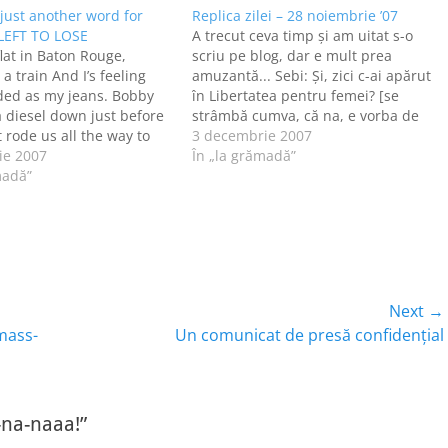
just another word for
Replica zilei – 28 noiembrie ’07
EFT TO LOSE
A trecut ceva timp şi am uitat s-o
at in Baton Rouge,
scriu pe blog, dar e mult prea
 a train And I’s feeling
amuzantă... Sebi: Şi, zici c-ai apărut
ded as my jeans. Bobby
în Libertatea pentru femei? [se
diesel down just before
strâmbă cumva, că na, e vorba de
It rode us all the way to
Libertatea, totuşi...] Eu: Da... Sebi:
3 decembrie 2007
ns. I pulled my harpoon
ie 2007
Na, bravo! Ştii, eu am apărut în
În „la grămadă”
dirty red bandanna, I
madă”
Caţavencu. Eu: Ei, acu' şi…
Next →
Next
 mass-
Un comunicat de presă confidenţial
post:
-na-naaa!”