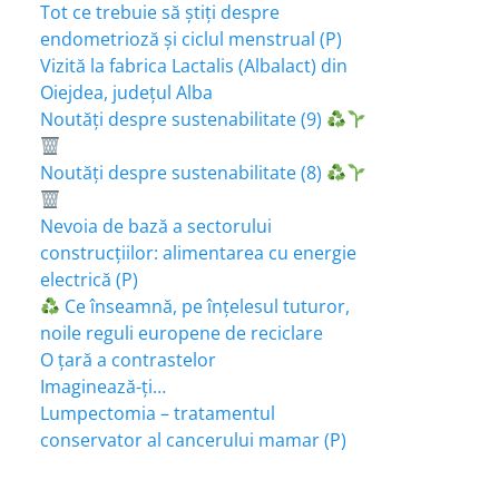
Tot ce trebuie să știți despre
endometrioză și ciclul menstrual (P)
Vizită la fabrica Lactalis (Albalact) din
Oiejdea, județul Alba
Noutăți despre sustenabilitate (9)
Noutăți despre sustenabilitate (8)
Nevoia de bază a sectorului
construcțiilor: alimentarea cu energie
electrică (P)
Ce înseamnă, pe înțelesul tuturor,
noile reguli europene de reciclare
O țară a contrastelor
Imaginează-ți…
Lumpectomia – tratamentul
conservator al cancerului mamar (P)