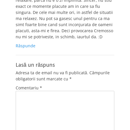
relaxare, parca nu e o zi implinita. Sincer, nu stiu
exact ce momente placute am in care sa fiu
singura. De cele mai multe ori, in astfel de situatii
ma relaxez. Nu pot sa gasesc unul pentru ca ma
simt foarte bine cand sunt inconjurata de oameni
placuti, asta-mi e firea. Deci provocarea Cremosso
nu mi se potriveste, in schimb, iaurtul da. :D
Răspunde
Lasă un răspuns
Adresa ta de email nu va fi publicată.
Câmpurile
obligatorii sunt marcate cu
*
Comentariu
*