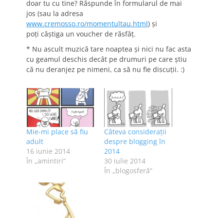
doar tu cu tine? Răspunde în formularul de mai
jos (sau la adresa
www.cremosso.ro/momentultau.html
) și
poți câștiga un voucher de răsfăț.
* Nu ascult muzică tare noaptea și nici nu fac asta
cu geamul deschis decât pe drumuri pe care știu
că nu deranjez pe nimeni, ca să nu fie discuții. :)
Mie-mi place să fiu
Câteva consideraţii
adult
despre blogging în
16 iunie 2014
2014
În „amintiri”
30 iulie 2014
În „blogosferă”