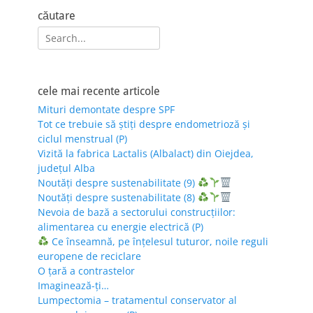
căutare
Search
for:
cele mai recente articole
Mituri demontate despre SPF
Tot ce trebuie să știți despre endometrioză și
ciclul menstrual (P)
Vizită la fabrica Lactalis (Albalact) din Oiejdea,
județul Alba
Noutăți despre sustenabilitate (9)
Noutăți despre sustenabilitate (8)
Nevoia de bază a sectorului construcțiilor:
alimentarea cu energie electrică (P)
Ce înseamnă, pe înțelesul tuturor, noile reguli
europene de reciclare
O țară a contrastelor
Imaginează-ți…
Lumpectomia – tratamentul conservator al