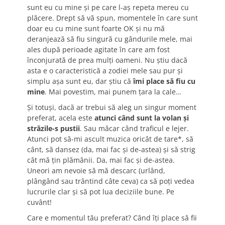
sunt eu cu mine și pe care l-aș repeta mereu cu
plăcere. Drept să vă spun, momentele în care sunt
doar eu cu mine sunt foarte OK și nu mă
deranjează să fiu singură cu gândurile mele, mai
ales după perioade agitate în care am fost
înconjurată de prea mulți oameni. Nu știu dacă
asta e o caracteristică a zodiei mele sau pur și
simplu așa sunt eu, dar știu că
îmi place să fiu cu
mine
. Mai povestim, mai punem țara la cale…
Și totuși, dacă ar trebui să aleg un singur moment
preferat, acela este
atunci când sunt la volan și
străzile-s pustii
. Sau măcar când traficul e lejer.
Atunci pot să-mi ascult muzica oricât de tare*, să
cânt, să dansez (da, mai fac și de-astea) și să strig
cât mă țin plămânii. Da, mai fac și de-astea.
Uneori am nevoie să mă descarc (urlând,
plângând sau trântind câte ceva) ca să poți vedea
lucrurile clar și să pot lua deciziile bune. Pe
cuvânt!
Care e momentul tău preferat? Când îți place să fii