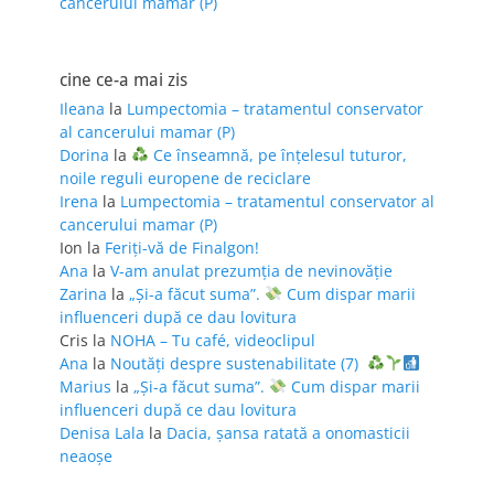
cancerului mamar (P)
cine ce-a mai zis
Ileana
la
Lumpectomia – tratamentul conservator
al cancerului mamar (P)
Dorina
la
Ce înseamnă, pe înțelesul tuturor,
noile reguli europene de reciclare
Irena
la
Lumpectomia – tratamentul conservator al
cancerului mamar (P)
Ion
la
Feriţi-vă de Finalgon!
Ana
la
V-am anulat prezumția de nevinovăție
Zarina
la
„Și-a făcut suma”.
Cum dispar marii
influenceri după ce dau lovitura
Cris
la
NOHA – Tu café, videoclipul
Ana
la
Noutăți despre sustenabilitate (7)
Marius
la
„Și-a făcut suma”.
Cum dispar marii
influenceri după ce dau lovitura
Denisa Lala
la
Dacia, șansa ratată a onomasticii
neaoșe