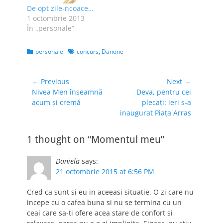
De opt zile-ncoace…
1 octombrie 2013
În „personale”
Categories
Tags
personale
concurs
,
Danone
Navigare
← Previous
Next →
Previous
Next
Nivea Men înseamnă
Deva, pentru cei
în
post:
post:
acum și cremă
plecați: ieri s-a
articole
inaugurat Piața Arras
1 thought on “Momentul meu”
Daniela
says:
21 octombrie 2015 at 6:56 PM
Cred ca sunt si eu in aceeasi situatie. O zi care nu
incepe cu o cafea buna si nu se termina cu un
ceai care sa-ti ofere acea stare de confort si