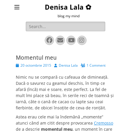
Denisa Lala ✿
blog my mind
Search
for:
Facebook
Email
YouTube
Instagram
Momentul meu
Posted
Author
20 octombrie 2015
Denisa Lala
1 Comment
on
Nimic nu se compară cu cafeaua de dimineață.
Dacă o savurez cu geamul deschis, în timp ce
afară (încă) mai e soare, este perfect. La fel de
mult îmi place să beau, în serile reci de toamnă și
iarnă, câte o cană de cacao cu lapte sau ceai
fierbinte, de obicei însoțite de ceva de ronțăit.
Astea erau cele mai la îndemână „momente”
atunci când am citit despre provocarea
Cremosso
de a descrie
momentul meu
, un moment în care