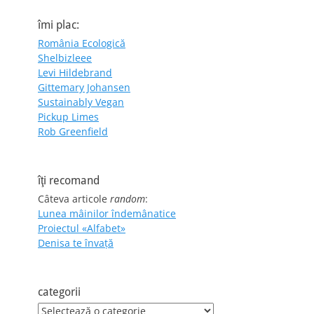
îmi plac:
România Ecologică
Shelbizleee
Levi Hildebrand
Gittemary Johansen
Sustainably Vegan
Pickup Limes
Rob Greenfield
îţi recomand
Câteva articole
random
:
Lunea mâinilor îndemânatice
Proiectul «Alfabet»
Denisa te învaţă
categorii
categorii