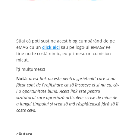
Știai că poți susține acest blog cumpărând de pe
eMAG cu un
click aici
sau pe logo-ul eMAG? Pe
tine nu te costă nimic, eu primesc un comision
micuț.
Îți mulțumesc!
Notă
:
acest link nu este pentru „prietenii” care și-au
făcut cont de Profitshare ca să încaseze ei și nu eu, că-
i o oportunitate bună. Acest link este pentru
vizitatorul care apreciază articolele scrise de mine de-
a lungul timpului și vrea să mă răsplătească fără să îl
coste ceva.
căutare