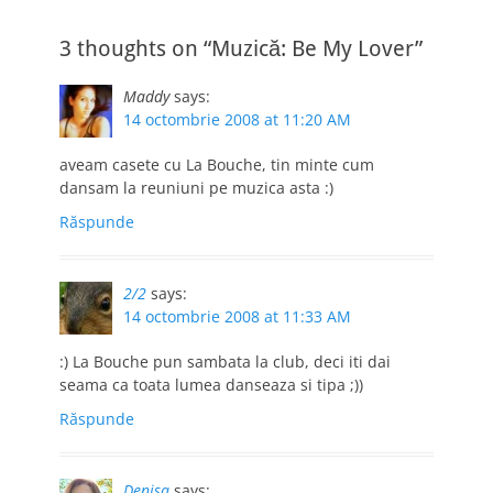
post:
post:
articole
3 thoughts on “Muzică: Be My Lover”
Maddy
says:
14 octombrie 2008 at 11:20 AM
aveam casete cu La Bouche, tin minte cum
dansam la reuniuni pe muzica asta :)
Răspunde
2/2
says:
14 octombrie 2008 at 11:33 AM
:) La Bouche pun sambata la club, deci iti dai
seama ca toata lumea danseaza si tipa ;))
Răspunde
Denisa
says: