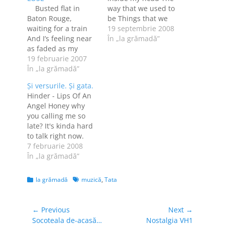
Busted flat in
way that we used to
Baton Rouge,
be Things that we
waiting for a train
said No one has
19 septembrie 2008
And I’s feeling near
ever made me
În „la grămadă”
as faded as my
believe so strong
jeans. Bobby
19 februarie 2007
You left me to
thumbed a diesel
În „la grămadă”
wonder How did our
down just before it
love go wrong
Şi versurile. Şi gata.
rained, It rode us all
Angelia Where you
Hinder - Lips Of An
the way to New
running to now
Angel Honey why
Orleans. I pulled my
Angelia Got to
you calling me so
harpoon out of my
make…
late? It's kinda hard
dirty red bandanna,
to talk right now.
I was…
Honey why are you
7 februarie 2008
crying? Is everything
În „la grămadă”
okay? I gotta whisper
'cause I can't be too
Categories
Tags
la grămadă
muzică
,
Tata
loud Well, my girl's
in the next room
Sometimes I wish
Navigare
← Previous
Next →
she was you…
Previous
Next
Socoteala de-acasă…
Nostalgia VH1
în