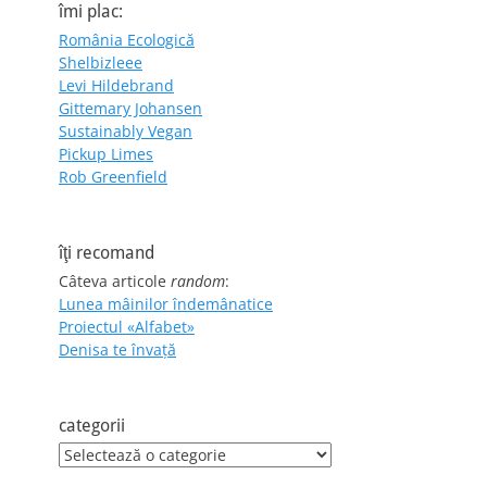
îmi plac:
România Ecologică
Shelbizleee
Levi Hildebrand
Gittemary Johansen
Sustainably Vegan
Pickup Limes
Rob Greenfield
îţi recomand
Câteva articole
random
:
Lunea mâinilor îndemânatice
Proiectul «Alfabet»
Denisa te învaţă
categorii
categorii