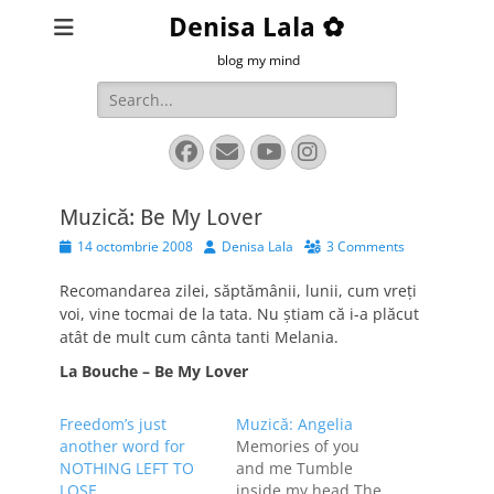
Denisa Lala ✿
blog my mind
Search
for:
Facebook
Email
YouTube
Instagram
Muzică: Be My Lover
Posted
Author
14 octombrie 2008
Denisa Lala
3 Comments
on
Recomandarea zilei, săptămânii, lunii, cum vreţi
voi, vine tocmai de la tata. Nu ştiam că i-a plăcut
atât de mult cum cânta tanti Melania.
La Bouche – Be My Lover
Freedom’s just
Muzică: Angelia
another word for
Memories of you
NOTHING LEFT TO
and me Tumble
LOSE
inside my head The