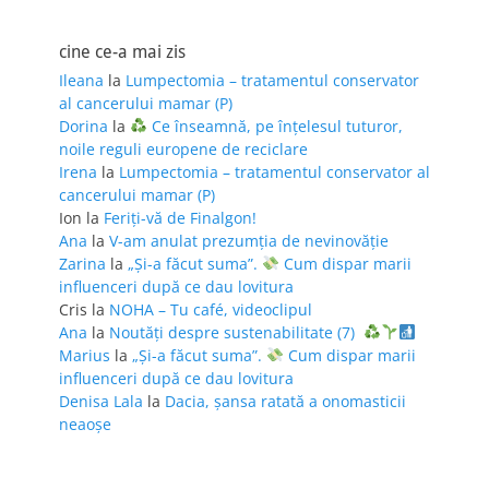
cine ce-a mai zis
Ileana
la
Lumpectomia – tratamentul conservator
al cancerului mamar (P)
Dorina
la
Ce înseamnă, pe înțelesul tuturor,
noile reguli europene de reciclare
Irena
la
Lumpectomia – tratamentul conservator al
cancerului mamar (P)
Ion
la
Feriţi-vă de Finalgon!
Ana
la
V-am anulat prezumția de nevinovăție
Zarina
la
„Și-a făcut suma”.
Cum dispar marii
influenceri după ce dau lovitura
Cris
la
NOHA – Tu café, videoclipul
Ana
la
Noutăți despre sustenabilitate (7)
Marius
la
„Și-a făcut suma”.
Cum dispar marii
influenceri după ce dau lovitura
Denisa Lala
la
Dacia, șansa ratată a onomasticii
neaoșe