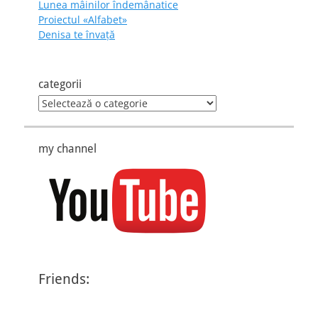
Lunea mâinilor îndemânatice
Proiectul «Alfabet»
Denisa te învaţă
categorii
categorii
my channel
Friends: