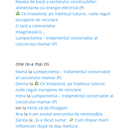
Nevoia de bază a sectorului construcțiilor:
alimentarea cu energie electrică (P)
Ce înseamnă, pe înțelesul tuturor, noile reguli
europene de reciclare
O țară a contrastelor
Imaginează-ți…
Lumpectomia – tratamentul conservator al
cancerului mamar (P)
cine ce-a mai zis
Ileana
la
Lumpectomia – tratamentul conservator
al cancerului mamar (P)
Dorina
la
Ce înseamnă, pe înțelesul tuturor,
noile reguli europene de reciclare
Irena
la
Lumpectomia – tratamentul conservator al
cancerului mamar (P)
Ion
la
Feriţi-vă de Finalgon!
Ana
la
V-am anulat prezumția de nevinovăție
Zarina
la
„Și-a făcut suma”.
Cum dispar marii
influenceri după ce dau lovitura