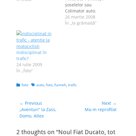
şoselelor sau
Colimator auto.
Adică Remus
26 martie 2008
"vânează" maşini
În „la grămadă”
parcate aiurea.
Numai că azi l-a
mâncat în fund să-l
ia după el pe
Indisciplinat în
Cosmin, noul nostru
trafic?
coleg, aparent
24 iulie 2009
paşnic, dar care are
În „foto”
un aparat foto
ascuns prin gentuţă.
Şi uite ce face
Categories
Tags
foto
auto
,
foto
,
funneh
,
trafic
Cosmin când…
Navigare
← Previous
Next →
Previous
Next
„Aventuri” la Zass,
Ma-m reprofilat
în
post:
post:
Domo, Altex
articole
2 thoughts on “Noul Fiat Ducato, tot