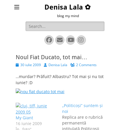
Denisa Lala ✿
blog my mind
Search
for:
Facebook
Email
YouTube
Instagram
Noul Fiat Ducato, tot mai…
Posted
Author
30 iulie 2009
Denisa Lala
2 Comments
on
…murdar? Prăfuit? Albastru? Tot mai şi nu tot
iunie? :D
„Politicoşi” suntem şi
noi
Replica are o rubrică
My Giant
permanentă
16 iunie 2009
intitulată Politicoşii
În „foto”