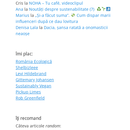
Cris
la
NOHA – Tu café, videoclipul
Ana
la
Noutăți despre sustenabilitate (7)
Marius
la
„Și-a făcut suma”.
Cum dispar marii
influenceri după ce dau lovitura
Denisa Lala
la
Dacia, șansa ratată a onomasticii
neaoșe
îmi plac:
România Ecologică
Shelbizleee
Levi Hildebrand
Gittemary Johansen
Sustainably Vegan
Pickup Limes
Rob Greenfield
îţi recomand
Câteva articole
random
: