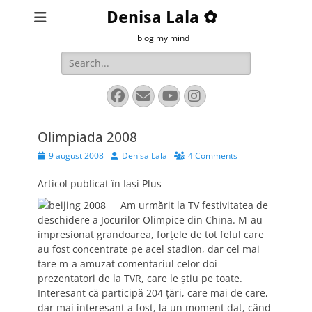
Denisa Lala ✿
blog my mind
Search
for:
Facebook
Email
YouTube
Instagram
Olimpiada 2008
Posted
Author
9 august 2008
Denisa Lala
4 Comments
on
Articol publicat în Iaşi Plus
Am urmărit la TV festivitatea de
deschidere a Jocurilor Olimpice din China. M-au
impresionat grandoarea, forţele de tot felul care
au fost concentrate pe acel stadion, dar cel mai
tare m-a amuzat comentariul celor doi
prezentatori de la TVR, care le ştiu pe toate.
Interesant că participă 204 ţări, care mai de care,
dar mai interesant a fost, la un moment dat, când