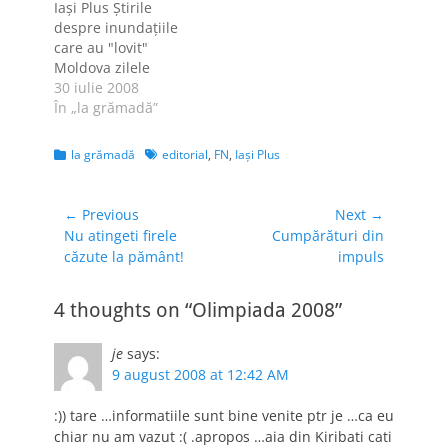
Iaşi Plus Ştirile
cuantificată; nu
cuvânt care începe
despre inundaţiile
aveam cum să am
cu F, iar alţi patru
care au "lovit"
într-o lună rezultate
bloggeri, printre
Moldova zilele
mai…
care şi eu, trebuie
acestea au, fără
30 iulie 2008
să…
îndoială, o doză de
În „la grămadă”
tristeţe. Analişti şi
specialişti de tot
Categories
Tags
la grămadă
editorial
,
FN
,
Iaşi Plus
felul s-au întâlnit în
studiourile
televiziunilor pentru
Navigare
← Previous
Next →
a discuta despre
Previous
Next
Nu atingeti firele
Cumpărături din
în
gravitatea situaţiei.
post:
post:
căzute la pământ!
impuls
articole
Unii jurnalişti au
încercat să "atace"
subiectul la
4 thoughts on “Olimpiada 2008”
rădăcină, adică să
ajungă…
je
says:
9 august 2008 at 12:42 AM
:)) tare …informatiile sunt bine venite ptr je …ca eu
chiar nu am vazut :( .apropos …aia din Kiribati cati