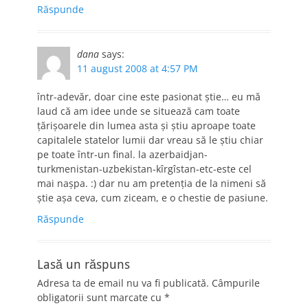
Răspunde
dana
says:
11 august 2008 at 4:57 PM
într-adevăr, doar cine este pasionat știe… eu mă
laud că am idee unde se situează cam toate
țărișoarele din lumea asta și știu aproape toate
capitalele statelor lumii dar vreau să le știu chiar
pe toate într-un final. la azerbaidjan-
turkmenistan-uzbekistan-kîrgîstan-etc-este cel
mai nașpa. :) dar nu am pretenția de la nimeni să
știe așa ceva, cum ziceam, e o chestie de pasiune.
Răspunde
Lasă un răspuns
Adresa ta de email nu va fi publicată.
Câmpurile
obligatorii sunt marcate cu
*