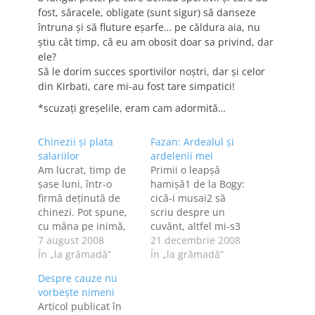
fost, săracele, obligate (sunt sigur) să danseze
întruna şi să fluture eşarfe… pe căldura aia, nu
ştiu cât timp, că eu am obosit doar sa privind, dar
ele?
Să le dorim succes sportivilor noştri, dar şi celor
din Kirbati, care mi-au fost tare simpatici!
*scuzaţi greşelile, eram cam adormită…
Chinezii şi plata
Fazan: Ardealul şi
salariilor
ardelenii mei
Am lucrat, timp de
Primii o leapşă
şase luni, într-o
hamişă1 de la Bogy:
firmă deţinută de
cică-i musai2 să
chinezi. Pot spune,
scriu despre un
cu mâna pe inimă,
cuvânt, altfel mi-s3
că nu ştiu ce salariu
7 august 2008
fazan; sau fazaniţă,
21 decembrie 2008
am avut. În fiecare
În „la grămadă”
nu ştiu precis.
În „la grămadă”
lună primeam altă
Leapşa funcţionează
Despre cauze nu
sumă de bani, cu
aşa: el a ales
vorbeşte nimeni
toate că munca mea
cuvântul FAZAN şi a
Articol publicat în
nu putea fi
scris despre un