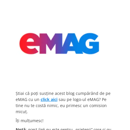
Știai că poți susține acest blog cumpărând de pe
eMAG cu un
click aici
sau pe logo-ul eMAG? Pe
tine nu te costă nimic, eu primesc un comision
micuț.
Îți mulțumesc!
Notă
:
acest link nu este pentru „prietenii” care și-au