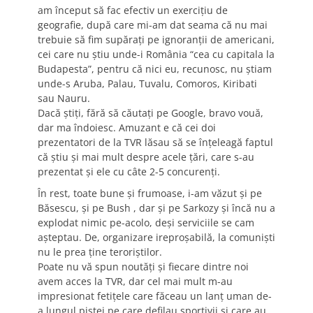
am început să fac efectiv un exerciţiu de
geografie, după care mi-am dat seama că nu mai
trebuie să fim supăraţi pe ignoranţii de americani,
cei care nu ştiu unde-i România “cea cu capitala la
Budapesta”, pentru că nici eu, recunosc, nu ştiam
unde-s Aruba, Palau, Tuvalu, Comoros, Kiribati
sau Nauru.
Dacă ştiţi, fără să căutaţi pe Google, bravo vouă,
dar ma îndoiesc. Amuzant e că cei doi
prezentatori de la TVR lăsau să se înţeleagă faptul
că ştiu şi mai mult despre acele ţări, care s-au
prezentat şi ele cu câte 2-5 concurenţi.
În rest, toate bune şi frumoase, i-am văzut şi pe
Băsescu, şi pe Bush , dar şi pe Sarkozy şi încă nu a
explodat nimic pe-acolo, deşi serviciile se cam
aşteptau. De, organizare ireproşabilă, la comunişti
nu le prea ţine teroriştilor.
Poate nu vă spun noutăţi şi fiecare dintre noi
avem acces la TVR, dar cel mai mult m-au
impresionat fetiţele care făceau un lanţ uman de-
a lungul pistei pe care defilau sportivii şi care au