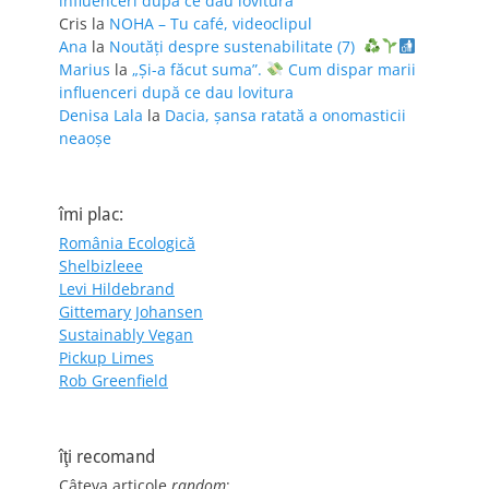
influenceri după ce dau lovitura
Cris
la
NOHA – Tu café, videoclipul
Ana
la
Noutăți despre sustenabilitate (7)
Marius
la
„Și-a făcut suma”.
Cum dispar marii
influenceri după ce dau lovitura
Denisa Lala
la
Dacia, șansa ratată a onomasticii
neaoșe
îmi plac:
România Ecologică
Shelbizleee
Levi Hildebrand
Gittemary Johansen
Sustainably Vegan
Pickup Limes
Rob Greenfield
îţi recomand
Câteva articole
random
: