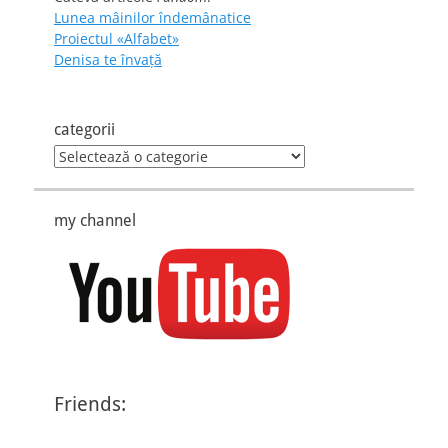
Lunea mâinilor îndemânatice
Proiectul «Alfabet»
Denisa te învaţă
categorii
categorii
my channel
Friends: