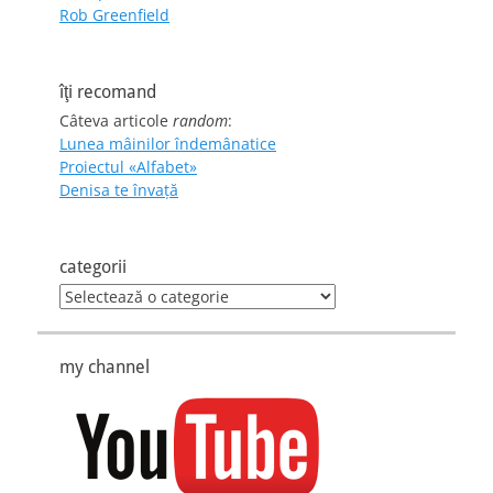
Rob Greenfield
îţi recomand
Câteva articole
random
:
Lunea mâinilor îndemânatice
Proiectul «Alfabet»
Denisa te învaţă
categorii
categorii
my channel