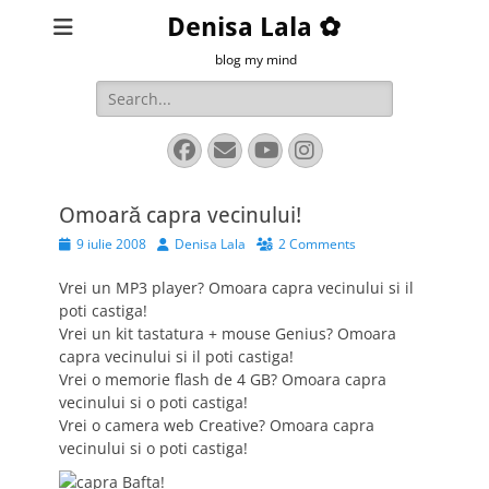
Denisa Lala ✿
blog my mind
Search
for:
Facebook
Email
YouTube
Instagram
Omoară capra vecinului!
Posted
Author
9 iulie 2008
Denisa Lala
2 Comments
on
Vrei un MP3 player? Omoara capra vecinului si il
poti castiga!
Vrei un kit tastatura + mouse Genius? Omoara
capra vecinului si il poti castiga!
Vrei o memorie flash de 4 GB? Omoara capra
vecinului si o poti castiga!
Vrei o camera web Creative? Omoara capra
vecinului si o poti castiga!
Bafta!