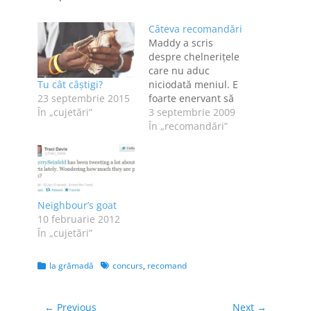
Câteva recomandări
Maddy a scris
despre chelneriţele
care nu aduc
Tu cât câștigi?
niciodată meniul. E
23 septembrie 2015
foarte enervant să
În „cujetări”
"aterizezi" pe o
3 septembrie 2009
terasă şi să fii
În „recomandări”
întrebat ce doreşti
fără să ştii care-i
oferta. Arhi se
întreabă de ce nu
suntem mai relaxaţi.
Neighbour’s goat
Pentru că noi am
10 februarie 2012
inventat capra
În „cujetări”
vecinului. Cai putere
[maxim şasă?]
Cum…
Categories
Tags
la grămadă
concurs
,
recomand
Navigare
← Previous
Next →