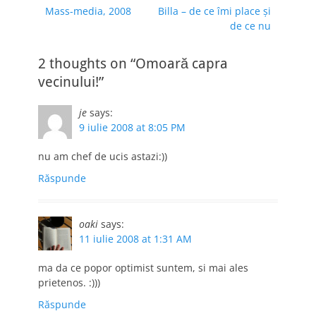
Previous
Next
Mass-media, 2008
Billa – de ce îmi place şi
în
post:
post:
de ce nu
articole
2 thoughts on “Omoară capra
vecinului!”
je
says:
9 iulie 2008 at 8:05 PM
nu am chef de ucis astazi:))
Răspunde
oaki
says:
11 iulie 2008 at 1:31 AM
ma da ce popor optimist suntem, si mai ales
prietenos. :)))
Răspunde