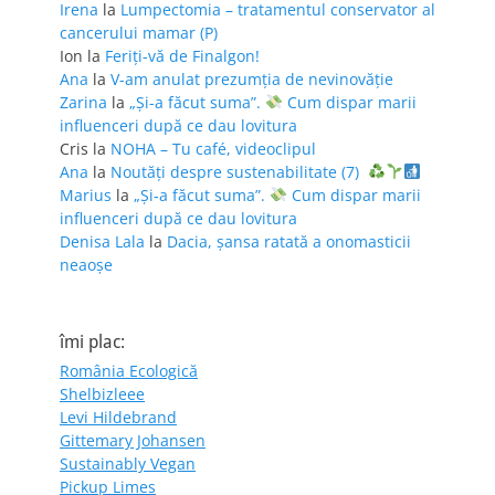
Irena
la
Lumpectomia – tratamentul conservator al
cancerului mamar (P)
Ion
la
Feriţi-vă de Finalgon!
Ana
la
V-am anulat prezumția de nevinovăție
Zarina
la
„Și-a făcut suma”.
Cum dispar marii
influenceri după ce dau lovitura
Cris
la
NOHA – Tu café, videoclipul
Ana
la
Noutăți despre sustenabilitate (7)
Marius
la
„Și-a făcut suma”.
Cum dispar marii
influenceri după ce dau lovitura
Denisa Lala
la
Dacia, șansa ratată a onomasticii
neaoșe
îmi plac:
România Ecologică
Shelbizleee
Levi Hildebrand
Gittemary Johansen
Sustainably Vegan
Pickup Limes