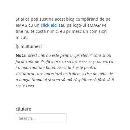
Știai că poți susține acest blog cumpărând de pe
eMAG cu un
click aici
sau pe logo-ul eMAG? Pe
tine nu te costă nimic, eu primesc un comision
micuț.
Îți mulțumesc!
Notă
:
acest link nu este pentru „prietenii” care și-au
făcut cont de Profitshare ca să încaseze ei și nu eu, că-
i o oportunitate bună. Acest link este pentru
vizitatorul care apreciază articolele scrise de mine de-
a lungul timpului și vrea să mă răsplătească fără să îl
coste ceva.
căutare
Search
for: