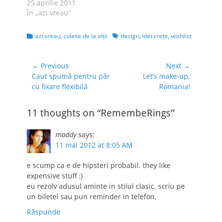
Spaţiile publice să
25 aprilie 2011
nu fie doar locuri
În „azi vreau”
prin care trecem, ci
locuri pe care să le
Categories
Tags
azi vreau
,
culese de la alţii
design
,
idei creţe
,
wishlist
simţim ca fiind ale
noastre. Bineînţeles,
era vorba despre
Navigare
← Previous
Next →
Bucureşti, dar ideea
Previous
Next
Caut spumă pentru păr
Let’s make-up,
în
se poate aplica…
post:
post:
cu fixare flexibilă
Romania!
articole
11 thoughts on “RemembeRings”
maddy
says:
11 mai 2012 at 8:05 AM
e scump ca e de hipsteri probabil. they like
expensive stuff :)
eu rezolv adusul aminte in stilul clasic, scriu pe
un biletel sau pun reminder in telefon.
Răspunde