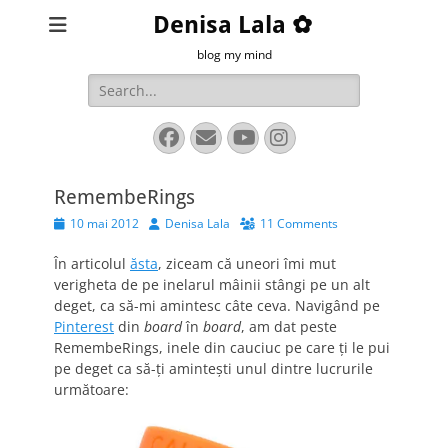
Denisa Lala ✿
blog my mind
Search
for:
Facebook
Email
YouTube
Instagram
RemembeRings
Posted
Author
10 mai 2012
Denisa Lala
11 Comments
on
În articolul
ăsta
, ziceam că uneori îmi mut
verigheta de pe inelarul mâinii stângi pe un alt
deget, ca să-mi amintesc câte ceva. Navigând pe
Pinterest
din
board
în
board
, am dat peste
RemembeRings, inele din cauciuc pe care ţi le pui
pe deget ca să-ţi aminteşti unul dintre lucrurile
următoare: