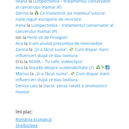
Ileana
la
Lumpectomia – tratamentul conservator
al cancerului mamar (P)
Dorina
la
Ce înseamnă, pe înțelesul tuturor,
noile reguli europene de reciclare
Irena
la
Lumpectomia – tratamentul conservator al
cancerului mamar (P)
Ion
la
Feriţi-vă de Finalgon!
Ana
la
V-am anulat prezumția de nevinovăție
Zarina
la
„Și-a făcut suma”.
Cum dispar marii
influenceri după ce dau lovitura
Cris
la
NOHA – Tu café, videoclipul
Ana
la
Noutăți despre sustenabilitate (7)
Marius
la
„Și-a făcut suma”.
Cum dispar marii
influenceri după ce dau lovitura
Denisa Lala
la
Dacia, șansa ratată a onomasticii
neaoșe
îmi plac:
România Ecologică
Shelbizleee