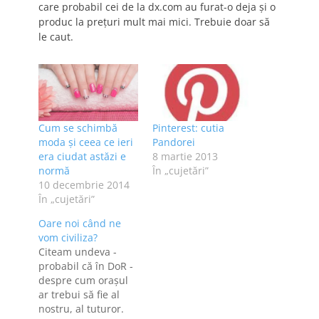
care probabil cei de la dx.com au furat-o deja și o
produc la prețuri mult mai mici. Trebuie doar să
le caut.
Cum se schimbă
Pinterest: cutia
moda şi ceea ce ieri
Pandorei
era ciudat astăzi e
8 martie 2013
normă
În „cujetări”
10 decembrie 2014
În „cujetări”
Oare noi când ne
vom civiliza?
Citeam undeva -
probabil că în DoR -
despre cum oraşul
ar trebui să fie al
nostru, al tuturor.