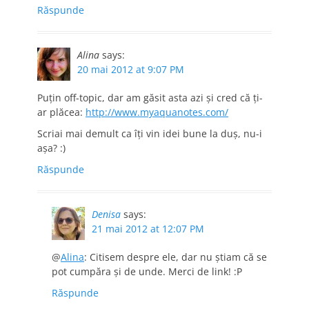
Răspunde
Alina
says:
20 mai 2012 at 9:07 PM
Puțin off-topic, dar am găsit asta azi și cred că ți-
ar plăcea:
http://www.myaquanotes.com/
Scriai mai demult ca îți vin idei bune la duș, nu-i
așa? :)
Răspunde
Denisa
says:
21 mai 2012 at 12:07 PM
@
Alina
: Citisem despre ele, dar nu ştiam că se
pot cumpăra şi de unde. Merci de link! :P
Răspunde