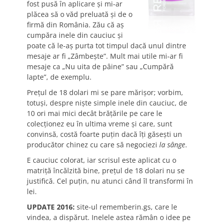
fost pusă în aplicare şi mi-ar
plăcea să o văd preluată şi de o
firmă din România. Zău că aş
cumpăra inele din cauciuc şi
poate că le-aş purta tot timpul dacă unul dintre
mesaje ar fi „Zâmbeşte”. Mult mai utile mi-ar fi
mesaje ca „Nu uita de pâine” sau „Cumpără
lapte”, de exemplu.
Preţul de 18 dolari mi se pare mărişor; vorbim,
totuşi, despre nişte simple inele din cauciuc, de
10 ori mai mici decât brăţările pe care le
colecţionez eu în ultima vreme şi care, sunt
convinsă, costă foarte puţin dacă îţi găseşti un
producător chinez cu care să negociezi
la sânge
.
E cauciuc colorat, iar scrisul este aplicat cu o
matriţă încălzită bine, preţul de 18 dolari nu se
justifică. Cel puţin, nu atunci când îl transformi în
lei.
UPDATE 2016:
site-ul rememberin.gs, care le
vindea, a dispărut. Inelele astea rămân o idee pe