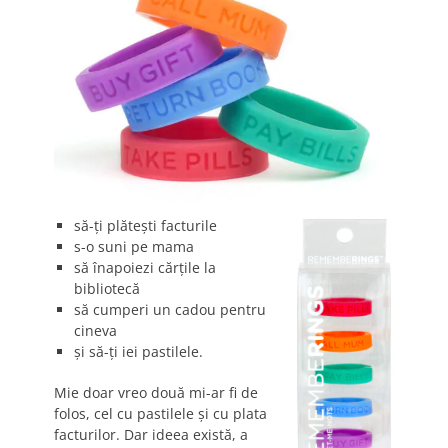
să-ţi plăteşti facturile
s-o suni pe mama
să înapoiezi cărţile la
bibliotecă
să cumperi un cadou pentru
cineva
şi să-ţi iei pastilele.
Mie doar vreo două mi-ar fi de
folos, cel cu pastilele şi cu plata
facturilor. Dar ideea există, a