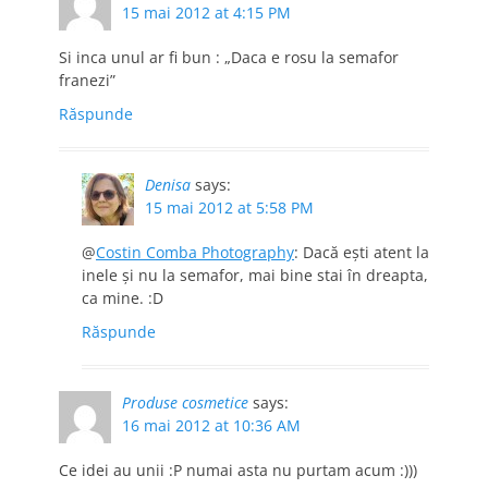
15 mai 2012 at 4:15 PM
Si inca unul ar fi bun : „Daca e rosu la semafor
franezi”
Răspunde
Denisa
says:
15 mai 2012 at 5:58 PM
@
Costin Comba Photography
: Dacă eşti atent la
inele şi nu la semafor, mai bine stai în dreapta,
ca mine. :D
Răspunde
Produse cosmetice
says:
16 mai 2012 at 10:36 AM
Ce idei au unii :P numai asta nu purtam acum :)))