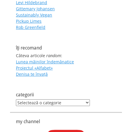
Levi Hildebrand
Gittemary Johansen
Sustainably Vegan
Pickup Limes
Rob Greenfield
îţi recomand
Câteva articole
random
:
Lunea mâinilor îndemânatice
Proiectul «Alfabet»
Denisa te învaţă
categorii
categorii
my channel