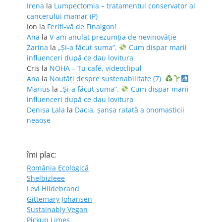
Irena
la
Lumpectomia – tratamentul conservator al
cancerului mamar (P)
Ion
la
Feriţi-vă de Finalgon!
Ana
la
V-am anulat prezumția de nevinovăție
Zarina
la
„Și-a făcut suma”.
Cum dispar marii
influenceri după ce dau lovitura
Cris
la
NOHA – Tu café, videoclipul
Ana
la
Noutăți despre sustenabilitate (7)
Marius
la
„Și-a făcut suma”.
Cum dispar marii
influenceri după ce dau lovitura
Denisa Lala
la
Dacia, șansa ratată a onomasticii
neaoșe
îmi plac:
România Ecologică
Shelbizleee
Levi Hildebrand
Gittemary Johansen
Sustainably Vegan
Pickup Limes