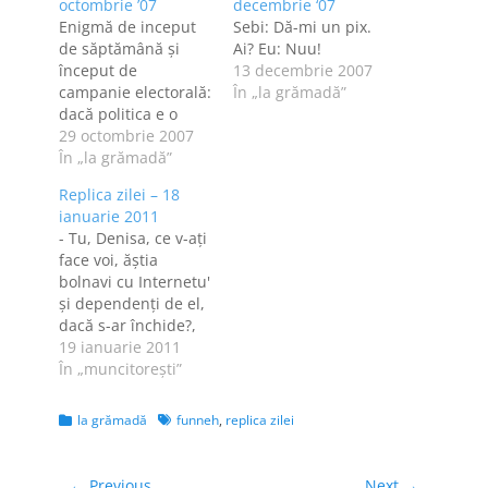
octombrie ’07
decembrie ‘07
Enigmă de inceput
Sebi: Dă-mi un pix.
de săptămână şi
Ai? Eu: Nuu!
început de
13 decembrie 2007
campanie electorală:
În „la grămadă”
dacă politica e o
curvă (ceea ce cu
29 octombrie 2007
siguranţă e), iar noi
În „la grămadă”
mergem la vot, asta
Replica zilei – 18
înseamnă că noi
ianuarie 2011
umblăm la curve?
- Tu, Denisa, ce v-aţi
zise Cătălin Hegheş,
face voi, ăştia
pe blogul lui
bolnavi cu Internetu'
şi dependenţi de el,
dacă s-ar închide?,
mă întreabă Cipri,
19 ianuarie 2011
şefu' meu. M-am
În „muncitoreşti”
gândit câteva
secunde şi i-am dat
Categories
Tags
la grămadă
funneh
,
replica zilei
un răspuns pentru
care a zis că
garantează că-i bun
Navigare
← Previous
Next →