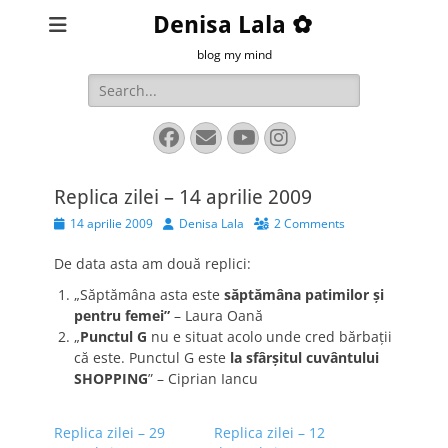
Denisa Lala ✿
blog my mind
Search
for:
Facebook
Email
YouTube
Instagram
Replica zilei – 14 aprilie 2009
Posted
Author
14 aprilie 2009
Denisa Lala
2 Comments
on
De data asta am două replici:
„Săptămâna asta este
săptămâna patimilor şi
pentru femei”
– Laura Oană
„
Punctul G
nu e situat acolo unde cred bărbaţii
că este. Punctul G este
la sfârşitul cuvântului
SHOPPING
” – Ciprian Iancu
Replica zilei – 29
Replica zilei – 12