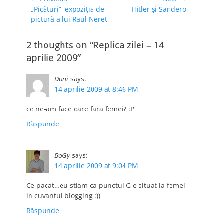
de trecut la "Replica
Previous
Next
„Picături”, expoziţia de
Hitler şi Sandero
în
zilei": - Ne-am face
post:
post:
pictură a lui Raul Neret
articole
altu'!
2 thoughts on “Replica zilei – 14
aprilie 2009”
Dani
says:
14 aprilie 2009 at 8:46 PM
ce ne-am face oare fara femei? :P
Răspunde
BoGy
says:
14 aprilie 2009 at 9:04 PM
Ce pacat…eu stiam ca punctul G e situat la femei
in cuvantul blogging :))
Răspunde