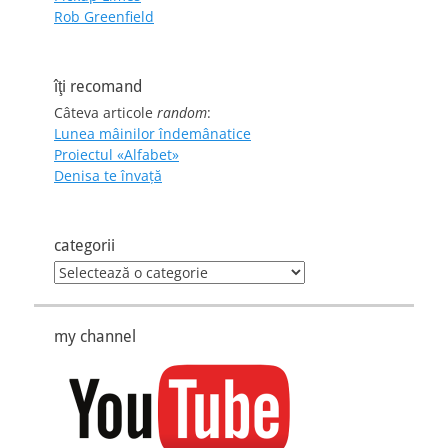
Rob Greenfield
îţi recomand
Câteva articole
random
:
Lunea mâinilor îndemânatice
Proiectul «Alfabet»
Denisa te învaţă
categorii
categorii
my channel