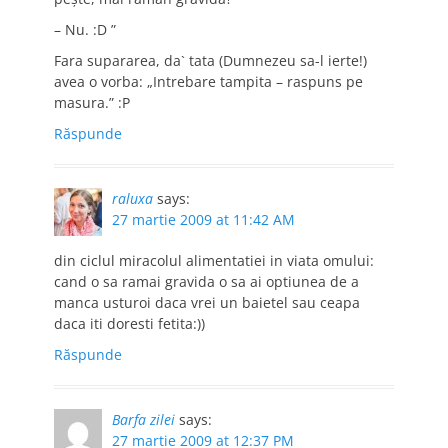
– Nu. :D ”
Fara supararea, da` tata (Dumnezeu sa-l ierte!)
avea o vorba: „Intrebare tampita – raspuns pe
masura.” :P
Răspunde
raluxa
says:
27 martie 2009 at 11:42 AM
din ciclul miracolul alimentatiei in viata omului:
cand o sa ramai gravida o sa ai optiunea de a
manca usturoi daca vrei un baietel sau ceapa
daca iti doresti fetita:))
Răspunde
Barfa zilei
says:
27 martie 2009 at 12:37 PM