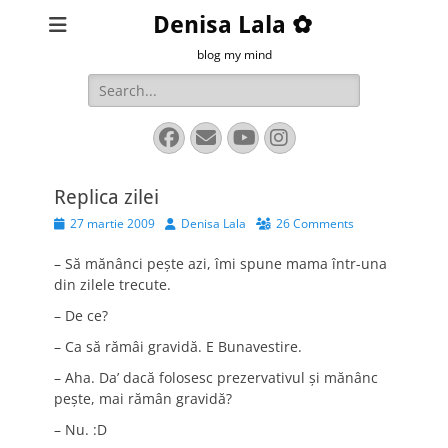
Denisa Lala ✿
blog my mind
Search
for:
Facebook
Email
YouTube
Instagram
Replica zilei
Posted
Author
27 martie 2009
Denisa Lala
26 Comments
on
– Să mănânci peşte azi, îmi spune mama într-una
din zilele trecute.
– De ce?
– Ca să rămâi gravidă. E Bunavestire.
– Aha. Da’ dacă folosesc prezervativul şi mănânc
peşte, mai rămân gravidă?
– Nu. :D