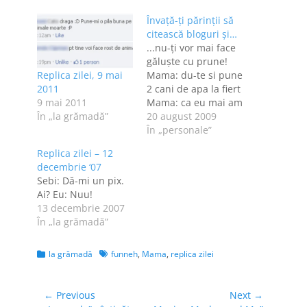
Învaţă-ţi părinţii să
citească bloguri şi…
...nu-ţi vor mai face
găluşte cu prune!
Replica zilei, 9 mai
Mama: du-te si pune
2011
2 cani de apa la fiert
9 mai 2011
Mama: ca eu mai am
În „la grămadă”
ceva de citit pe
20 august 2009
bloguri eu: :-s
În „personale”
Mama: sa pui si
Replica zilei – 12
putina sare
decembrie ‘07
Sebi: Dă-mi un pix.
Ai? Eu: Nuu!
13 decembrie 2007
În „la grămadă”
Categories
Tags
la grămadă
funneh
,
Mama
,
replica zilei
Navigare
← Previous
Next →