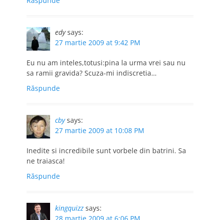
Răspunde
edy
says:
27 martie 2009 at 9:42 PM
Eu nu am inteles,totusi:pina la urma vrei sau nu
sa ramii gravida? Scuza-mi indiscretia…
Răspunde
cby
says:
27 martie 2009 at 10:08 PM
Inedite si incredibile sunt vorbele din batrini. Sa
ne traiasca!
Răspunde
kingquizz
says:
28 martie 2009 at 6:06 PM