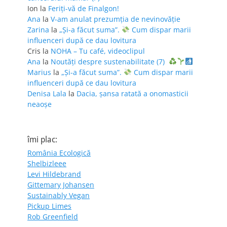
Ion
la
Feriţi-vă de Finalgon!
Ana
la
V-am anulat prezumția de nevinovăție
Zarina
la
„Și-a făcut suma”.
Cum dispar marii
influenceri după ce dau lovitura
Cris
la
NOHA – Tu café, videoclipul
Ana
la
Noutăți despre sustenabilitate (7)
Marius
la
„Și-a făcut suma”.
Cum dispar marii
influenceri după ce dau lovitura
Denisa Lala
la
Dacia, șansa ratată a onomasticii
neaoșe
îmi plac:
România Ecologică
Shelbizleee
Levi Hildebrand
Gittemary Johansen
Sustainably Vegan
Pickup Limes
Rob Greenfield