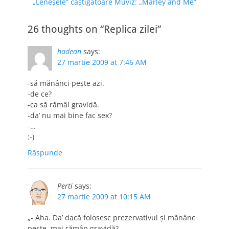
Previous
Next
„Leneşele” câştigătoare
Muviz: „Marley and Me”
în
post:
post:
articole
26 thoughts on “Replica zilei”
hadean
says:
27 martie 2009 at 7:46 AM
-să mănânci peşte azi.
-de ce?
-ca să rămâi gravidă.
-da’ nu mai bine fac sex?
-…
:-)
Răspunde
Perti
says:
27 martie 2009 at 10:15 AM
„- Aha. Da’ dacă folosesc prezervativul şi mănânc
peşte, mai rămân gravidă?