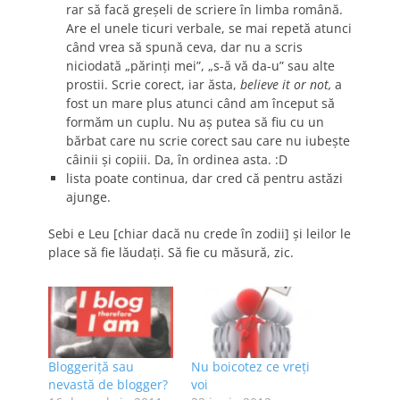
rar să facă greşeli de scriere în limba română.
Are el unele ticuri verbale, se mai repetă atunci
când vrea să spună ceva, dar nu a scris
niciodată „părinţi mei”, „s-ă vă da-u” sau alte
prostii. Scrie corect, iar ăsta,
believe it or not,
a
fost un mare plus atunci când am început să
formăm un cuplu. Nu aş putea să fiu cu un
bărbat care nu scrie corect sau care nu iubeşte
câinii şi copiii. Da, în ordinea asta. :D
lista poate continua, dar cred că pentru astăzi
ajunge.
Sebi e Leu [chiar dacă nu crede în zodii] şi leilor le
place să fie lăudaţi. Să fie cu măsură, zic.
Bloggeriţă sau
Nu boicotez ce vreţi
nevastă de blogger?
voi