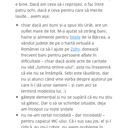
e bine. Dacă am ceva să-i reproşez, o fac între
patru ochi, dacă e ceva pentru care să merite
laude… avem aşa:
chiar dacă ani buni şi-a spus Vis Urât, are un
suflet mare de tot. M-a ajutat să strâng bani,
haine şi alimente pentru
fetele
de la Bârcea, a
vândut judeţe de pe o hartă virtuală a
României ca să-l ajute pe
Zolty
, donează
frecvent bani pentru persoane aflate în
dificultate – chiar dacă acele acte de caritate
nu văd „lumina online-ului”, asta nu înseamnă
că ele nu se întâmplă. Sebi este lăudăros, dar
nu şi atunci când vine vorba despre ajutorul pe
care li-l dă unor oameni – şi cam aici se
termină modestia lui. :)
găteşte demenţial şi nu se supără că eu nu ştiu
să gătesc. Dar o să se schimbe situaţie, deja
am început cu nişte şniţele
nu ne-am certat niciodată – dar niciodată! –
pentru capacul WC-ului. Că-i sus sau jos, el şi-l
ridică, eu mi-l cobor, nu avem probleme în