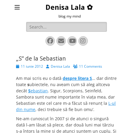
Denisa Lala ✿
blog my mind
Search
for:
Facebook
Email
YouTube
Instagram
„S” de la Sebastian
Posted
Author
11 iunie 2012
Denisa Lala
11 Comments
on
Am mai scris eu o dată
despre litera S
… dar dintre
toate
s
ubiectele, nu aveam cum să aleg altceva
decât
S
ebastian
. Sigur, Scorpions, Seinfeld,
Sambora sunt nume importante în viaţa mea, dar
Sebastian este cel care m-a făcut să renunţ la
L-ul
din nume
, deci trebuie să fie bun omu’.
Ne-am cunoscut în 2007 şi de atunci o singură
dată l-am lăsat să plece, dar două luni mai târziu
s-a întors la mine şi de atunci suntem un cuplu. Şi