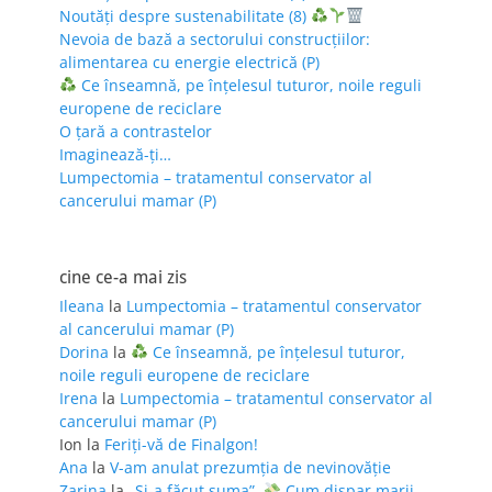
Noutăți despre sustenabilitate (8)
Nevoia de bază a sectorului construcțiilor:
alimentarea cu energie electrică (P)
Ce înseamnă, pe înțelesul tuturor, noile reguli
europene de reciclare
O țară a contrastelor
Imaginează-ți…
Lumpectomia – tratamentul conservator al
cancerului mamar (P)
cine ce-a mai zis
Ileana
la
Lumpectomia – tratamentul conservator
al cancerului mamar (P)
Dorina
la
Ce înseamnă, pe înțelesul tuturor,
noile reguli europene de reciclare
Irena
la
Lumpectomia – tratamentul conservator al
cancerului mamar (P)
Ion
la
Feriţi-vă de Finalgon!
Ana
la
V-am anulat prezumția de nevinovăție
Zarina
la
„Și-a făcut suma”.
Cum dispar marii