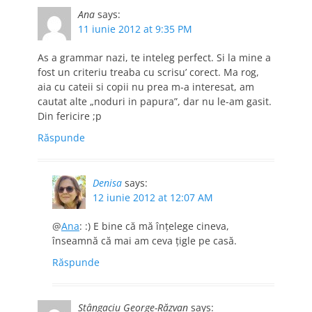
Ana
says:
11 iunie 2012 at 9:35 PM
As a grammar nazi, te inteleg perfect. Si la mine a
fost un criteriu treaba cu scrisu’ corect. Ma rog,
aia cu cateii si copii nu prea m-a interesat, am
cautat alte „noduri in papura”, dar nu le-am gasit.
Din fericire ;p
Răspunde
Denisa
says:
12 iunie 2012 at 12:07 AM
@
Ana
: :) E bine că mă înţelege cineva,
înseamnă că mai am ceva ţigle pe casă.
Răspunde
Stângaciu George-Răzvan
says: