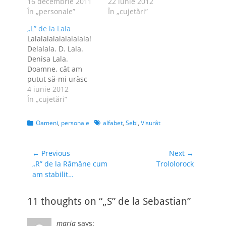
16 decembrie 2011
22 iunie 2012
În „personale”
În „cujetări”
„L” de la Lala
Lalalalalalalalalala!
Delalala. D. Lala.
Denisa Lala.
Doamne, cât am
putut să-mi urăsc
numele de familie în
4 iunie 2012
şcoala generală!
În „cujetări”
Copiii, fir-ar ei să fie,
mi-au mâncat zilele
Categories
Tags
Oameni
,
personale
alfabet
,
Sebi
,
Visurât
cântându-mi
numele din prima şi
până în ultima zi de
Navigare
← Previous
Next →
şcoală. Atunci când
Previous
Next
„R” de la Rămâne cum
Trololorock
în
nu eram Denis-Penis
post:
post:
am stabilit…
articole
[nu-mi amintesc
cine era, dar ştiu
sigur că…
11 thoughts on “„S” de la Sebastian”
maria
says: