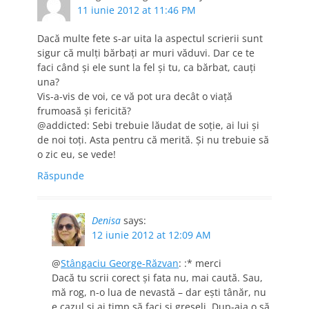
11 iunie 2012 at 11:46 PM
Dacă multe fete s-ar uita la aspectul scrierii sunt
sigur că mulţi bărbaţi ar muri văduvi. Dar ce te
faci când şi ele sunt la fel şi tu, ca bărbat, cauţi
una?
Vis-a-vis de voi, ce vă pot ura decât o viaţă
frumoasă şi fericită?
@addicted: Sebi trebuie lăudat de soţie, ai lui şi
de noi toţi. Asta pentru că merită. Şi nu trebuie să
o zic eu, se vede!
Răspunde
Denisa
says:
12 iunie 2012 at 12:09 AM
@
Stângaciu George-Răzvan
: :* merci
Dacă tu scrii corect şi fata nu, mai caută. Sau,
mă rog, n-o lua de nevastă – dar eşti tânăr, nu
e cazul şi ai timp să faci şi greşeli. Dup-aia o să