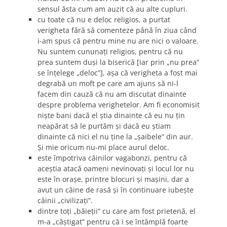
sensul ăsta cum am auzit că au alte cupluri.
cu toate că nu e deloc religios, a purtat
verigheta fără să comenteze până în ziua când
i-am spus că pentru mine nu are nici o valoare.
Nu suntem cununaţi religios, pentru că nu
prea suntem duşi la biserică [iar prin „nu prea”
se înţelege „deloc”], aşa că verigheta a fost mai
degrabă un moft pe care am ajuns să ni-l
facem din cauză că nu am discutat dinainte
despre problema verighetelor. Am fi economisit
nişte bani dacă el ştia dinainte că eu nu ţin
neapărat să le purtăm şi dacă eu ştiam
dinainte că nici el nu ţine la „şaibele” din aur.
Şi mie oricum nu-mi place aurul deloc.
este împotriva câinilor vagabonzi, pentru că
aceştia atacă oameni nevinovaţi şi locul lor nu
este în oraşe, printre blocuri şi maşini, dar a
avut un câine de rasă şi în continuare iubeşte
câinii „civilizaţi”.
dintre toţi „băieţii” cu care am fost prietenă, el
m-a „câştigat” pentru că i se întâmplă foarte