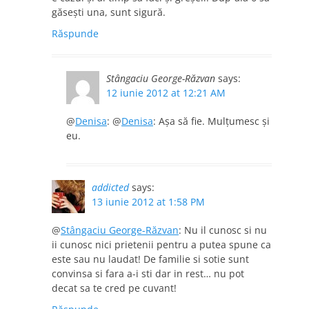
găseşti una, sunt sigură.
Răspunde
Stângaciu George-Răzvan
says:
12 iunie 2012 at 12:21 AM
@
Denisa
: @
Denisa
: Aşa să fie. Mulţumesc şi
eu.
addicted
says:
13 iunie 2012 at 1:58 PM
@
Stângaciu George-Răzvan
: Nu il cunosc si nu
ii cunosc nici prietenii pentru a putea spune ca
este sau nu laudat! De familie si sotie sunt
convinsa si fara a-i sti dar in rest… nu pot
decat sa te cred pe cuvant!