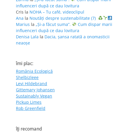
influenceri după ce dau lovitura
Cris
la
NOHA – Tu café, videoclipul
Ana
la
Noutăți despre sustenabilitate (7)
Marius
la
„Și-a făcut suma”.
Cum dispar marii
influenceri după ce dau lovitura
Denisa Lala
la
Dacia, șansa ratată a onomasticii
neaoșe
îmi plac:
România Ecologică
Shelbizleee
Levi Hildebrand
Gittemary Johansen
Sustainably Vegan
Pickup Limes
Rob Greenfield
îţi recomand