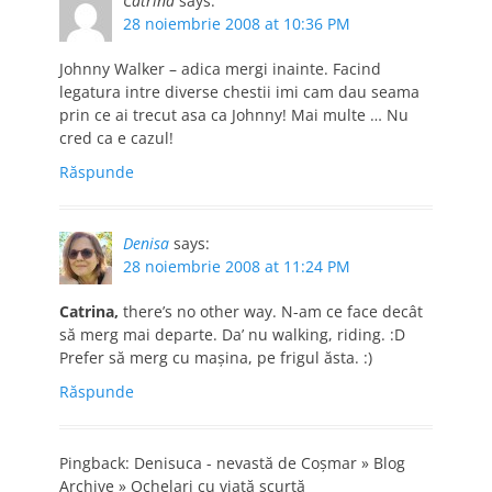
Catrina
says:
28 noiembrie 2008 at 10:36 PM
Johnny Walker – adica mergi inainte. Facind
legatura intre diverse chestii imi cam dau seama
prin ce ai trecut asa ca Johnny! Mai multe … Nu
cred ca e cazul!
Răspunde
Denisa
says:
28 noiembrie 2008 at 11:24 PM
Catrina,
there’s no other way. N-am ce face decât
să merg mai departe. Da’ nu walking, riding. :D
Prefer să merg cu maşina, pe frigul ăsta. :)
Răspunde
Pingback: Denisuca - nevastă de Coşmar » Blog
Archive » Ochelari cu viaţă scurtă