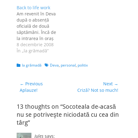
fiţe, se vor întâlni la
Back to life work
un suc şi atât. O să
Am revenit în Deva
avem şi noi unde să
după o absenţă
ne expunem fiţele.
oficială de două
Struţii şi…
săptămâni. Încă de
la intrarea în oraş
am constatat că
8 decembrie 2008
lucrurile se mişcă
În „la grămadă”
foarte repede: o
clădire care, în urmă
Categories
Tags
la grămadă
Deva
,
personal
,
politix
cu două săptămâni,
era neterminată
este acum sediul
Navigare
← Previous
Next →
unei firme (Elvila).
Previous
Next
Aplauze!
Criză? Not so much!
în
Lângă Spitalul
post:
post:
articole
judeţean, a răsărit o
13 thoughts on “Socoteala de-acasă
altă clădire; pe…
nu se potriveşte niciodată cu cea din
târg”
Jules
says: