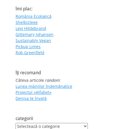
îmi plac:
România Ecologică
Shelbizleee
Levi Hildebrand
Gittemary Johansen
Sustainably Vegan
Pickup Limes
Rob Greenfield
îţi recomand
Câteva articole
random
:
Lunea mâinilor îndemânatice
Proiectul «Alfabet»
Denisa te învaţă
categorii
categorii