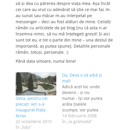
să-şi dea cu părerea despre viaţa mea. Aşa încât
cei care au vrut cu adevărat să ştie ce mai fac m-
au sunat sau măcar m-au interpelat pe
messenger – deci au fost alături de mine. Ceilalţi
rămân cu articolele de pe blog [nu că asta n-ar
însemna nimic, să nu mă înţelegeţi greşit! Şi aici
sunt tot eu, e tot o parte din mine – una destul de
importantă, aş putea spune]. Detaliile personale
rămân, totuşi, personale. :)
Până data viitoare, numa’ bine!
Da, Deva o să aibă şi
mall
Adică acel loc unde
devenii - şi nu
Deva, pentru cei
numai - îşi vor putea
plecați: ieri s-a
arăta ţoalele
inaugurat Piața
scumpe, vor putea
Arras
face shopping, iar
14 februarie 2008
22 octombrie 2015
cei mici, fără prea
În „la grămadă”
În „foto”
mulţi bani, dar cu