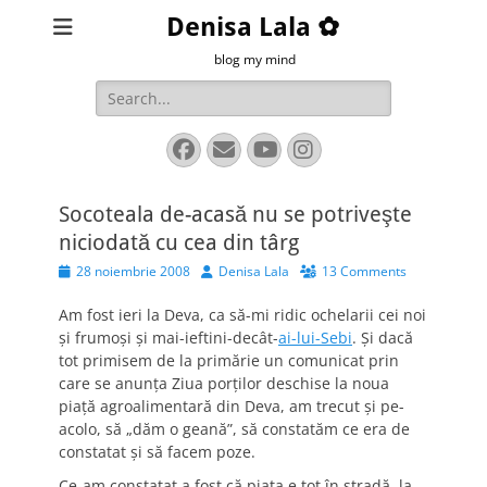
Denisa Lala ✿
blog my mind
Search
for:
Facebook
Email
YouTube
Instagram
Socoteala de-acasă nu se potriveşte
niciodată cu cea din târg
Posted
Author
28 noiembrie 2008
Denisa Lala
13 Comments
on
Am fost ieri la Deva, ca să-mi ridic ochelarii cei noi
şi frumoşi şi mai-ieftini-decât-
ai-lui-Sebi
. Şi dacă
tot primisem de la primărie un comunicat prin
care se anunţa Ziua porţilor deschise la noua
piaţă agroalimentară din Deva, am trecut şi pe-
acolo, să „dăm o geană”, să constatăm ce era de
constatat şi să facem poze.
Ce-am constatat a fost că piaţa e tot în stradă, la