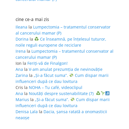
cine ce-a mai zis
Ileana
la
Lumpectomia – tratamentul conservator
al cancerului mamar (P)
Dorina
la
Ce înseamnă, pe înțelesul tuturor,
noile reguli europene de reciclare
Irena
la
Lumpectomia – tratamentul conservator al
cancerului mamar (P)
Ion
la
Feriţi-vă de Finalgon!
Ana
la
V-am anulat prezumția de nevinovăție
Zarina
la
„Și-a făcut suma”.
Cum dispar marii
influenceri după ce dau lovitura
Cris
la
NOHA – Tu café, videoclipul
Ana
la
Noutăți despre sustenabilitate (7)
Marius
la
„Și-a făcut suma”.
Cum dispar marii
influenceri după ce dau lovitura
Denisa Lala
la
Dacia, șansa ratată a onomasticii
neaoșe