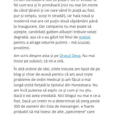
fel cum era şi în primăvară [nici nu mai ţin minte
de când ţăranii şi cei care vând în piaţă au fost,
pur şi simplu, scoşi în stradă!], iar hala nouă şi
modernă mai are cel puţin două săptămâni până
la inaugurare. Dar campania nu mai poate să
aştepte, candidaţii galben-albaştri trebuie votaţi
degrabă, aşa că s-au găsit tot felul de
motive
pentru a atrage voturile pulimii – mă scuzaţi,
prostimii.
Am scris despre asta şi pe
Oraşul Deva
. Nu mai
insist pe subiect, că mi-e silă.
În altă ordine de idei, zilele trecute am lipsit de pe
blog şi chiar de-acasă pentru că am avut nişte
probleme de ordin medical şi-am făcut o mai
lungă vizită forţată la Spitalul din Hunedoara. Nu
am încă puterea să explic ce şi cum şi nu ştiu
dacă o voi avea vreodată. Nici blogul nu mai e ce-a
fost. Dacă un cretin m-a determinat să şterg peste
300 de oameni din lista de messenger, e foarte
probabil să mă lovesc de alte „specimene” care