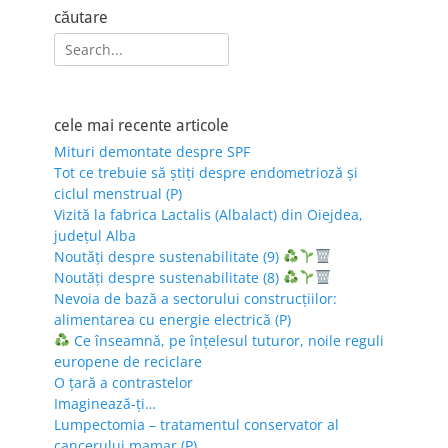
căutare
Search
for:
cele mai recente articole
Mituri demontate despre SPF
Tot ce trebuie să știți despre endometrioză și
ciclul menstrual (P)
Vizită la fabrica Lactalis (Albalact) din Oiejdea,
județul Alba
Noutăți despre sustenabilitate (9)
Noutăți despre sustenabilitate (8)
Nevoia de bază a sectorului construcțiilor:
alimentarea cu energie electrică (P)
Ce înseamnă, pe înțelesul tuturor, noile reguli
europene de reciclare
O țară a contrastelor
Imaginează-ți…
Lumpectomia – tratamentul conservator al
cancerului mamar (P)