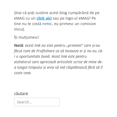
Știai că poți susține acest blog cumpărând de pe
eMAG cu un
click aici
sau pe logo-ul eMAG? Pe
tine nu te costă nimic, eu primesc un comision
micuț.
Îți mulțumesc!
Notă
:
acest link nu este pentru „prietenii” care și-au
făcut cont de Profitshare ca să încaseze ei și nu eu, că-
i o oportunitate bună. Acest link este pentru
vizitatorul care apreciază articolele scrise de mine de-
a lungul timpului și vrea să mă răsplătească fără să îl
coste ceva.
căutare
Search
for: