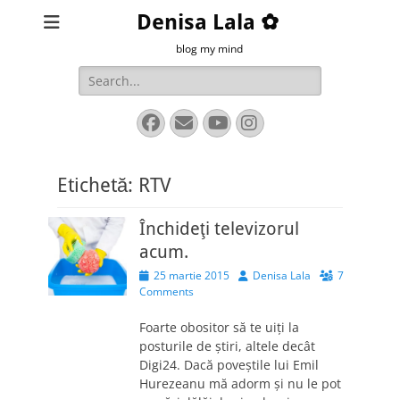
Denisa Lala ✿
blog my mind
Search
for:
Facebook
Email
YouTube
Instagram
Etichetă:
RTV
Închideţi televizorul
acum.
Posted
Author
25 martie 2015
Denisa Lala
7
on
Comments
Foarte obositor să te uiţi la
posturile de ştiri, altele decât
Digi24​. Dacă poveştile lui Emil
Hurezeanu mă adorm şi nu le pot