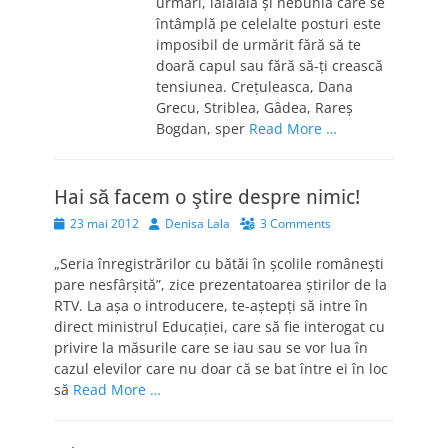
urmări, lălăiala şi nebunia care se
întâmplă pe celelalte posturi este
imposibil de urmărit fără să te
doară capul sau fără să-ţi crească
tensiunea. Creţuleasca, Dana
Grecu, Striblea, Gâdea, Rareş
Bogdan, sper
Read More …
Hai să facem o ştire despre nimic!
Posted
Author
23 mai 2012
Denisa Lala
3 Comments
on
„Seria înregistrărilor cu bătăi în şcolile româneşti
pare nesfârşită”, zice prezentatoarea ştirilor de la
RTV. La aşa o introducere, te-aştepţi să intre în
direct ministrul Educaţiei, care să fie interogat cu
privire la măsurile care se iau sau se vor lua în
cazul elevilor care nu doar că se bat între ei în loc
să
Read More …