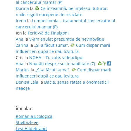
al cancerului mamar (P)
Dorina
la
Ce înseamnă, pe înțelesul tuturor,
noile reguli europene de reciclare
Irena
la
Lumpectomia – tratamentul conservator al
cancerului mamar (P)
Ion
la
Feriţi-vă de Finalgon!
Ana
la
V-am anulat prezumția de nevinovăție
Zarina
la
„Și-a făcut suma”.
Cum dispar marii
influenceri după ce dau lovitura
Cris
la
NOHA – Tu café, videoclipul
Ana
la
Noutăți despre sustenabilitate (7)
Marius
la
„Și-a făcut suma”.
Cum dispar marii
influenceri după ce dau lovitura
Denisa Lala
la
Dacia, șansa ratată a onomasticii
neaoșe
îmi plac:
România Ecologică
Shelbizleee
Levi Hildebrand