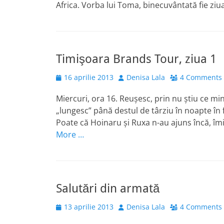
Africa. Vorba lui Toma, binecuvântată fie zi
Timişoara Brands Tour, ziua 1
Posted
Author
16 aprilie 2013
Denisa Lala
4 Comments
on
Miercuri, ora 16. Reuşesc, prin nu ştiu ce m
„lungesc” până destul de târziu în noapte în 
Poate că Hoinaru şi Ruxa n-au ajuns încă, îmi
More …
Salutări din armată
Posted
Author
13 aprilie 2013
Denisa Lala
4 Comments
on