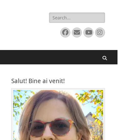
Search
for:
Facebook
Email
YouTube
Instagram
Search
Salut! Bine ai venit!