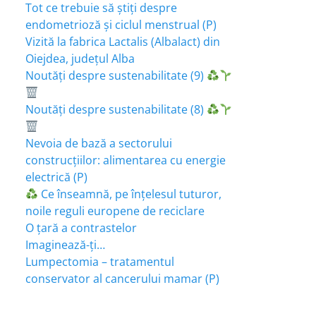
Tot ce trebuie să știți despre
endometrioză și ciclul menstrual (P)
Vizită la fabrica Lactalis (Albalact) din
Oiejdea, județul Alba
Noutăți despre sustenabilitate (9)
Noutăți despre sustenabilitate (8)
Nevoia de bază a sectorului
construcțiilor: alimentarea cu energie
electrică (P)
Ce înseamnă, pe înțelesul tuturor,
noile reguli europene de reciclare
O țară a contrastelor
Imaginează-ți…
Lumpectomia – tratamentul
conservator al cancerului mamar (P)