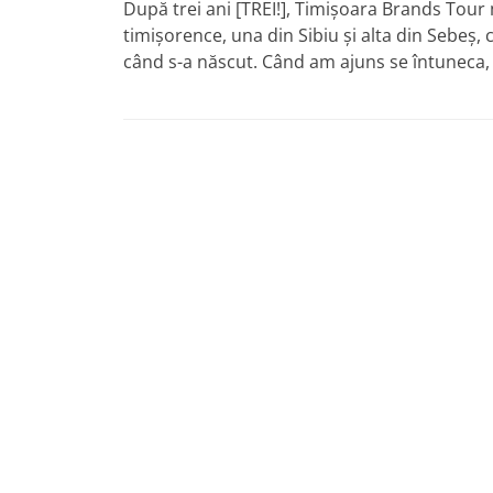
După trei ani [TREI!], Timişoara Brands Tour
timişorence, una din Sibiu şi alta din Sebeş, ca
când s-a născut. Când am ajuns se întuneca,