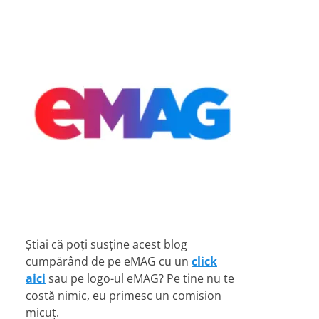
Știai că poți susține acest blog
cumpărând de pe eMAG cu un
click
aici
sau pe logo-ul eMAG? Pe tine nu te
costă nimic, eu primesc un comision
micuț.