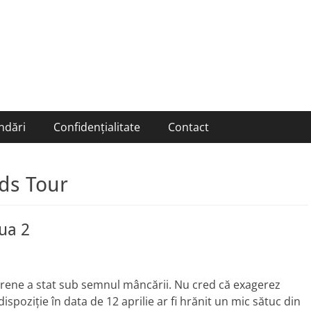
ndări
Confidențialitate
Contact
ds Tour
ua 2
orene a stat sub semnul mâncării. Nu cred că exagerez
spoziţie în data de 12 aprilie ar fi hrănit un mic sătuc din