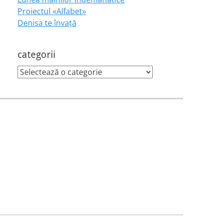
Proiectul «Alfabet»
Denisa te învaţă
categorii
categorii