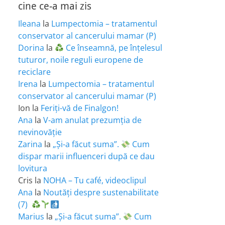
cine ce-a mai zis
Ileana
la
Lumpectomia – tratamentul
conservator al cancerului mamar (P)
Dorina
la
Ce înseamnă, pe înțelesul
tuturor, noile reguli europene de
reciclare
Irena
la
Lumpectomia – tratamentul
conservator al cancerului mamar (P)
Ion
la
Feriţi-vă de Finalgon!
Ana
la
V-am anulat prezumția de
nevinovăție
Zarina
la
„Și-a făcut suma”.
Cum
dispar marii influenceri după ce dau
lovitura
Cris
la
NOHA – Tu café, videoclipul
Ana
la
Noutăți despre sustenabilitate
(7)
Marius
la
„Și-a făcut suma”.
Cum