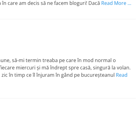
ua în care am decis să ne facem bloguri! Dacă
Read More …
inune, să-mi termin treaba pe care în mod normal o
fiecare miercuri şi mă îndrept spre casă, singură la volan.
 zic în timp ce îl înjuram în gând pe bucureşteanul
Read