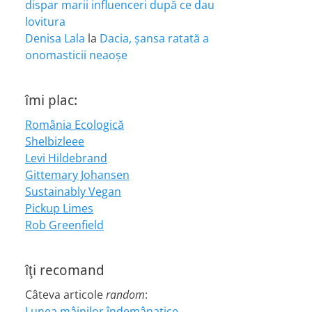
dispar marii influenceri după ce dau
lovitura
Denisa Lala
la
Dacia, șansa ratată a
onomasticii neaoșe
îmi plac:
România Ecologică
Shelbizleee
Levi Hildebrand
Gittemary Johansen
Sustainably Vegan
Pickup Limes
Rob Greenfield
îţi recomand
Câteva articole
random
:
Lunea mâinilor îndemânatice