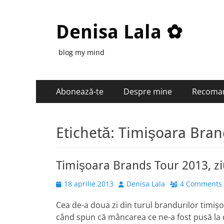
Denisa Lala ✿
blog my mind
Primary
Skip
Abonează-te
Despre mine
Recoma
to
Menu
content
Etichetă:
Timişoara Bran
Timişoara Brands Tour 2013, zi
Posted
Author
18 aprilie 2013
Denisa Lala
4 Comments
on
Cea de-a doua zi din turul brandurilor timiş
când spun că mâncarea ce ne-a fost pusă la di