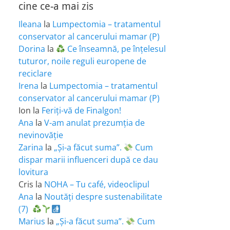
cine ce-a mai zis
Ileana
la
Lumpectomia – tratamentul
conservator al cancerului mamar (P)
Dorina
la
Ce înseamnă, pe înțelesul
tuturor, noile reguli europene de
reciclare
Irena
la
Lumpectomia – tratamentul
conservator al cancerului mamar (P)
Ion
la
Feriţi-vă de Finalgon!
Ana
la
V-am anulat prezumția de
nevinovăție
Zarina
la
„Și-a făcut suma”.
Cum
dispar marii influenceri după ce dau
lovitura
Cris
la
NOHA – Tu café, videoclipul
Ana
la
Noutăți despre sustenabilitate
(7)
Marius
la
„Și-a făcut suma”.
Cum