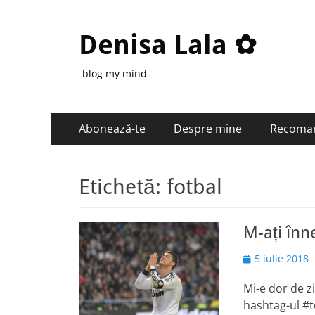
Denisa Lala ✿
blog my mind
Primary
Skip
Abonează-te
Despre mine
Recoma
to
Menu
content
Etichetă:
fotbal
M-ați înn
Posted
5 iulie 2018
on
Mi-e dor de z
hashtag-ul #t