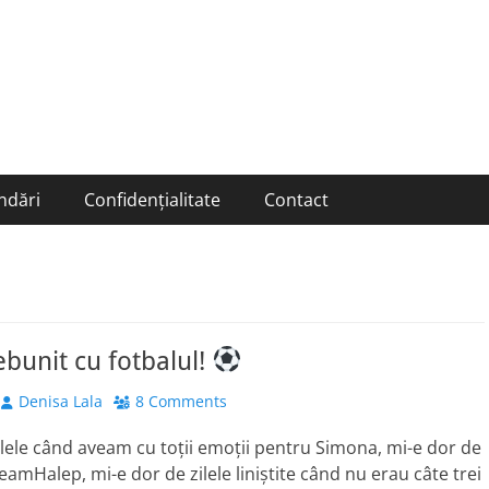
ndări
Confidențialitate
Contact
ebunit cu fotbalul!
Author
Denisa Lala
8 Comments
ilele când aveam cu toții emoții pentru Simona, mi-e dor de
eamHalep, mi-e dor de zilele liniștite când nu erau câte trei