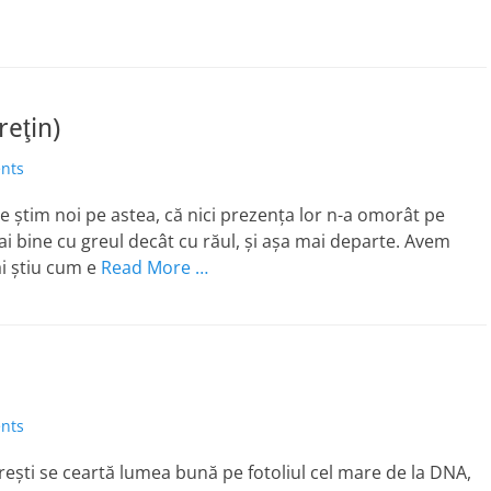
reţin)
nts
 Le ştim noi pe astea, că nici prezenţa lor n-a omorât pe
ai bine cu greul decât cu răul, şi aşa mai departe. Avem
ai ştiu cum e
Read More …
nts
cureşti se ceartă lumea bună pe fotoliul cel mare de la DNA,