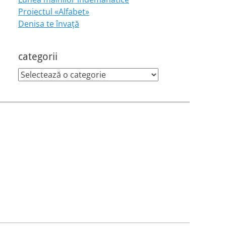
Proiectul «Alfabet»
Denisa te învaţă
categorii
categorii