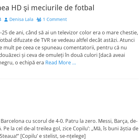
nea HD şi meciurile de fotbal
Author
4
Denisa Lala
1 Comment
-25 de ani, când să ai un televizor color era o mare chestie,
fotbal difuzate de TVR se vedeau altfel decât astăzi. Atunci
te mult pe ceea ce spuneau comentatorii, pentru că nu
douăzeci şi ceva de omuleţi în două culori [dacă aveai
-negru, o echipă era
Read More …
arcelona cu scorul de 4-0. Patru la zero. Messi, Barça, de-
 Pe la cel de-al treilea gol, zice Copilu’: „Mă, îs buni ăştia de
Steaua!” [Copilu’ e stelist, se-nţelege]