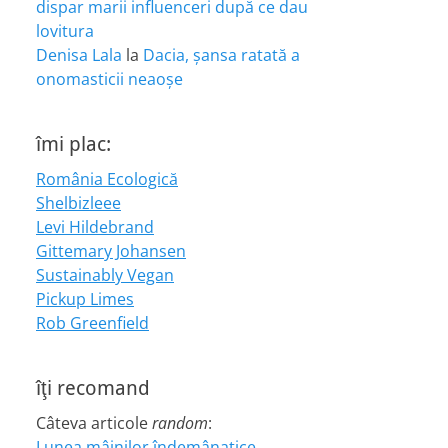
dispar marii influenceri după ce dau
lovitura
Denisa Lala
la
Dacia, șansa ratată a
onomasticii neaoșe
îmi plac:
România Ecologică
Shelbizleee
Levi Hildebrand
Gittemary Johansen
Sustainably Vegan
Pickup Limes
Rob Greenfield
îţi recomand
Câteva articole
random
:
Lunea mâinilor îndemânatice