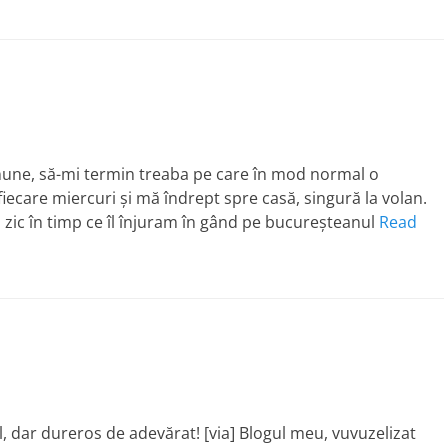
inune, să-mi termin treaba pe care în mod normal o
fiecare miercuri şi mă îndrept spre casă, singură la volan.
 zic în timp ce îl înjuram în gând pe bucureşteanul
Read
, dar dureros de adevărat! [via] Blogul meu, vuvuzelizat