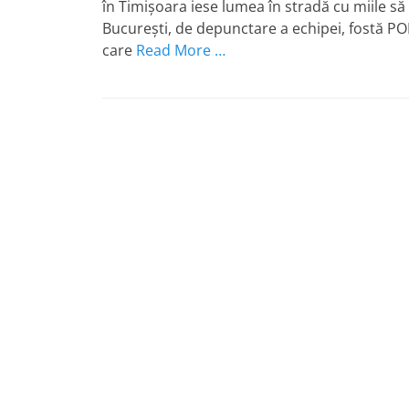
în Timişoara iese lumea în stradă cu miile să
Bucureşti, de depunctare a echipei, fostă PO
care
Read More …