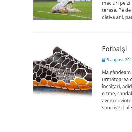
meciuri pe zi 
terase. Pe de
câțiva ani, p
Fotbalşi
Posted
8 august 20
on
Mă gândeam l
următoarea co
încălţări, adi
cizme, sandale
avem cuvinte 
sportive: bal