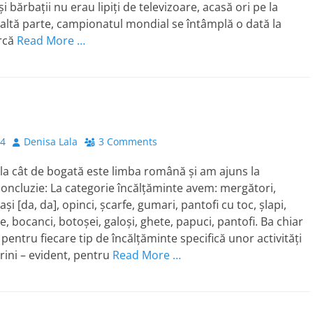
și bărbații nu erau lipiți de televizoare, acasă ori pe la
 altă parte, campionatul mondial se întâmplă o dată la
arcă
Read More …
Author
14
Denisa Lala
3 Comments
a cât de bogată este limba română şi am ajuns la
ncluzie: La categorie încălţăminte avem: mergători,
daşi [da, da], opinci, şcarfe, gumari, pantofi cu toc, şlapi,
, bocanci, botoşei, galoşi, ghete, papuci, pantofi. Ba chiar
pentru fiecare tip de încălţăminte specifică unor activităţi
erini – evident, pentru
Read More …