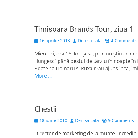
Timişoara Brands Tour, ziua 1
Posted
Author
16 aprilie 2013
Denisa Lala
4 Comments
on
Miercuri, ora 16. Reuşesc, prin nu ştiu ce m
„lungesc” până destul de târziu în noapte în 
Poate că Hoinaru şi Ruxa n-au ajuns încă, îmi
More …
Chestii
Posted
Author
18 iunie 2010
Denisa Lala
9 Comments
on
Director de marketing de la munte. Incredibil