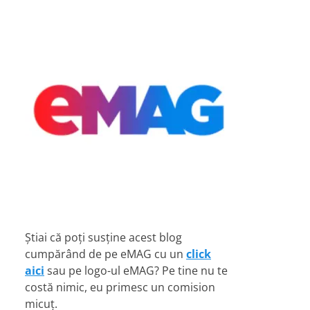
Știai că poți susține acest blog
cumpărând de pe eMAG cu un
click
aici
sau pe logo-ul eMAG? Pe tine nu te
costă nimic, eu primesc un comision
micuț.