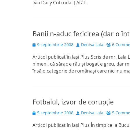
[via Daily Cotcodac] Atât.
Banii n-aduc fericirea (dar o înt
Posted
Author
9 septembrie 2008
Denisa Lala
6 Comme
on
Articol publicat în Iaşi Plus Scris de mr. Lala
nimeni, că sărac e rău şi bogat e greu, dar m
însă o categorie de românaşi care nici nu m
Fotbalul, izvor de corupţie
Posted
Author
5 septembrie 2008
Denisa Lala
5 Comme
on
Articol publicat în Iaşi Plus În timp ce la Bu