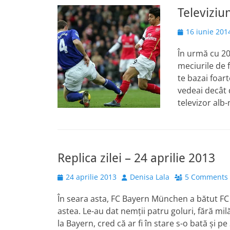
Televiziu
Posted
16 iunie 201
on
În urmă cu 20
meciurile de 
te bazai foar
vedeai decât 
televizor alb
Replica zilei – 24 aprilie 2013
Posted
Author
24 aprilie 2013
Denisa Lala
5 Comments
on
În seara asta, FC Bayern München a bătut FC B
astea. Le-au dat nemţii patru goluri, fără milă.
la Bayern, cred că ar fi în stare s-o bată şi pe 