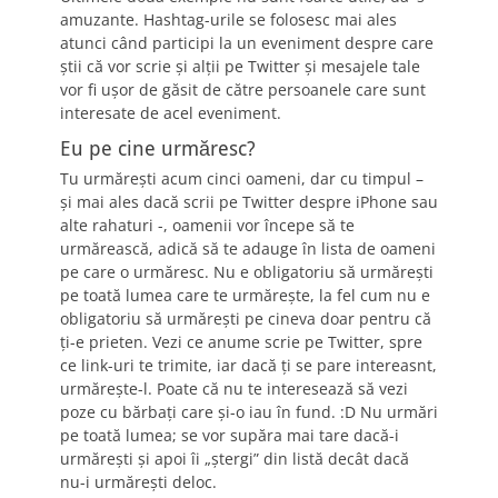
amuzante. Hashtag-urile se folosesc mai ales
atunci când participi la un eveniment despre care
ştii că vor scrie şi alţii pe Twitter şi mesajele tale
vor fi uşor de găsit de către persoanele care sunt
interesate de acel eveniment.
Eu pe cine urmăresc?
Tu urmăreşti acum cinci oameni, dar cu timpul –
şi mai ales dacă scrii pe Twitter despre iPhone sau
alte rahaturi -, oamenii vor începe să te
urmărească, adică să te adauge în lista de oameni
pe care o urmăresc. Nu e obligatoriu să urmăreşti
pe toată lumea care te urmăreşte, la fel cum nu e
obligatoriu să urmăreşti pe cineva doar pentru că
ţi-e prieten. Vezi ce anume scrie pe Twitter, spre
ce link-uri te trimite, iar dacă ţi se pare intereasnt,
urmăreşte-l. Poate că nu te interesează să vezi
poze cu bărbaţi care şi-o iau în fund. :D Nu urmări
pe toată lumea; se vor supăra mai tare dacă-i
urmăreşti şi apoi îi „ştergi” din listă decât dacă
nu-i urmăreşti deloc.