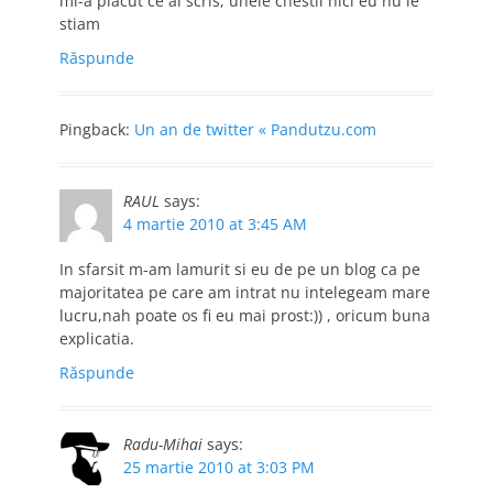
mi-a placut ce ai scris, unele chestii nici eu nu le
stiam
Răspunde
Pingback:
Un an de twitter « Pandutzu.com
RAUL
says:
4 martie 2010 at 3:45 AM
In sfarsit m-am lamurit si eu de pe un blog ca pe
majoritatea pe care am intrat nu intelegeam mare
lucru,nah poate os fi eu mai prost:)) , oricum buna
explicatia.
Răspunde
Radu-Mihai
says:
25 martie 2010 at 3:03 PM