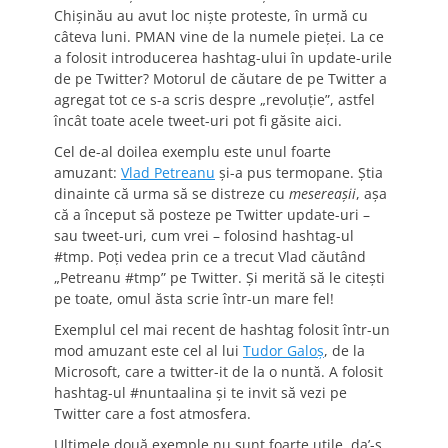
Chişinău au avut loc nişte proteste, în urmă cu
câteva luni. PMAN vine de la numele pieţei. La ce
a folosit introducerea hashtag-ului în update-urile
de pe Twitter? Motorul de căutare de pe Twitter a
agregat tot ce s-a scris despre „revoluţie”, astfel
încât toate acele tweet-uri pot fi găsite aici.
Cel de-al doilea exemplu este unul foarte
amuzant:
Vlad Petreanu
şi-a pus termopane. Ştia
dinainte că urma să se distreze cu
mesereaşii
, aşa
că a început să posteze pe Twitter update-uri –
sau tweet-uri, cum vrei – folosind hashtag-ul
#tmp. Poţi vedea prin ce a trecut Vlad căutând
„Petreanu #tmp” pe Twitter. Şi merită să le citeşti
pe toate, omul ăsta scrie într-un mare fel!
Exemplul cel mai recent de hashtag folosit într-un
mod amuzant este cel al lui
Tudor Galoş
, de la
Microsoft, care a twitter-it de la o nuntă. A folosit
hashtag-ul #nuntaalina şi te invit să vezi pe
Twitter care a fost atmosfera.
Ultimele două exemple nu sunt foarte utile, da’-s