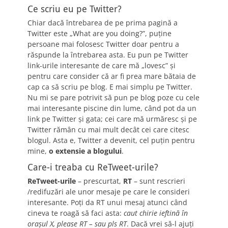
Ce scriu eu pe Twitter?
Chiar dacă întrebarea de pe prima pagină a
Twitter este „What are you doing?”, puţine
persoane mai folosesc Twitter doar pentru a
răspunde la întrebarea asta. Eu pun pe Twitter
link-urile interesante de care mă „lovesc” şi
pentru care consider că ar fi prea mare bătaia de
cap ca să scriu pe blog. E mai simplu pe Twitter.
Nu mi se pare potrivit să pun pe blog poze cu cele
mai interesante piscine din lume, când pot da un
link pe Twitter şi gata; cei care mă urmăresc şi pe
Twitter rămân cu mai mult decât cei care citesc
blogul. Asta e, Twitter a devenit, cel puţin pentru
mine,
o extensie a blogului
.
Care-i treaba cu ReTweet-urile?
ReTweet-urile
– prescurtat,
RT
– sunt rescrieri
/redifuzări ale unor mesaje pe care le consideri
interesante. Poţi da RT unui mesaj atunci când
cineva te roagă să faci asta:
caut chirie ieftină în
oraşul X, please RT – sau pls RT
. Dacă vrei să-l ajuţi