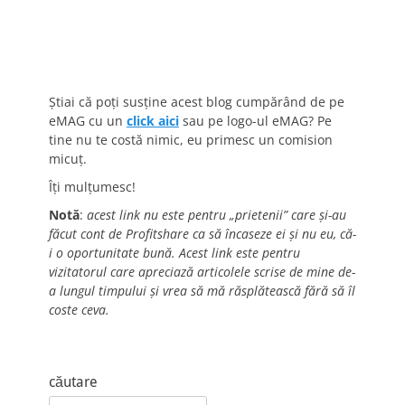
Știai că poți susține acest blog cumpărând de pe
eMAG cu un
click aici
sau pe logo-ul eMAG? Pe
tine nu te costă nimic, eu primesc un comision
micuț.
Îți mulțumesc!
Notă
:
acest link nu este pentru „prietenii” care și-au
făcut cont de Profitshare ca să încaseze ei și nu eu, că-
i o oportunitate bună. Acest link este pentru
vizitatorul care apreciază articolele scrise de mine de-
a lungul timpului și vrea să mă răsplătească fără să îl
coste ceva.
căutare
Search