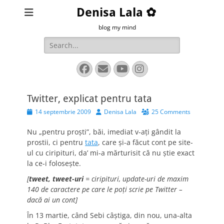
Denisa Lala ✿
blog my mind
Search
for:
Facebook
Email
YouTube
Instagram
Twitter, explicat pentru tata
Posted
Author
14 septembrie 2009
Denisa Lala
25 Comments
on
Nu „pentru proşti”, băi, imediat v-aţi gândit la
prostii, ci pentru
tata
, care şi-a făcut cont pe site-
ul cu ciripituri, da’ mi-a mărturisit că nu ştie exact
la ce-i foloseşte.
[
tweet, tweet-uri
= ciripituri, update-uri de maxim
140 de caractere pe care le poţi scrie pe Twitter –
dacă ai un cont]
În 13 martie, când Sebi câştiga, din nou, una-alta