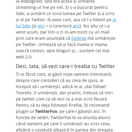
la RoBlogFest, tata era acasă şi urmărea
streaming-ul live pe net. Şi s-a bucurat pentru
Sebi, a urmărit ce scria lumea pe Twitter şi a scris
şi el pe Twitter. N-avea cont, aşa că l-a folosit pe
al
lui Sebi
[şi
aici
+ o corectură
aici
]. Nu ştiu ce i-a
venit acum, dar într-o zi m-am trezit cu un mail
prin care eram anunţată că
Oviblog
mă urmăreşte
pe Twitter. Urmează să-şi facă mama şi mama
soacră conturi, apoi bloguri şi… suntem cei mai
web 2.0.
Deci, tata, să vezi care-i treaba cu Twitter
Ţi-ai făcut cont, ai găsit nişte oameni interesanţi,
despre care consideri că au ceva de spus, ai
început să-i urmăreşti, adică le-ai „dat follow”.
Teoretic, îi urmăreşti, dar practic, trebuie să intri
pe twitter.com ca să vezi ce a mai scris fiecare.
Pentru că tu deja foloseşti Firefox, îţi recomand
plugin-ul
TwitterFox
, pe care-l găseşti aici. În
funcţie de setări, TwitterFox te va anunţa atunci
când oamenii pe care îi urmăreşti au scris ceva,
afişând o casetuţă albastră în partea din dreapta