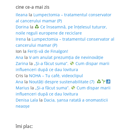
cine ce-a mai zis
Ileana
la
Lumpectomia – tratamentul conservator
al cancerului mamar (P)
Dorina
la
Ce înseamnă, pe înțelesul tuturor,
noile reguli europene de reciclare
Irena
la
Lumpectomia – tratamentul conservator al
cancerului mamar (P)
Ion
la
Feriţi-vă de Finalgon!
Ana
la
V-am anulat prezumția de nevinovăție
Zarina
la
„Și-a făcut suma”.
Cum dispar marii
influenceri după ce dau lovitura
Cris
la
NOHA – Tu café, videoclipul
Ana
la
Noutăți despre sustenabilitate (7)
Marius
la
„Și-a făcut suma”.
Cum dispar marii
influenceri după ce dau lovitura
Denisa Lala
la
Dacia, șansa ratată a onomasticii
neaoșe
îmi plac: