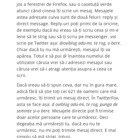
jos a ferestrei de Firefox, sau o casetuţă verde
atunci când cineva îţi scrie un mesaj. Mesajele
astea adresate cuiva sunt de două feluri: reply şi
direct message. Reply-uri poţi primi de la oricine,
de exemplu dacă eu vreau să-ţi scriu ceva şi mi-e
lene să te strig sau să-ţi scriu pe messenger, voi
scrie pe Twitter aşa:
@oviblog adu-mi, te rog, o bere
.
Chiar dacă tu nu mă urmăreşti, mesajul îţi va
apărea. Totul e să pui @ înaintea numelui de
utilizator căruia vrei să-i adresezi mesajul sau
căruia vrei să-i atragi atenţia asupra a ceea ce
scrii.
Dacă vreau să-ţi spun ceva, dar nu în gura mare,
adică fără să ştie toţi cei 621 de oameni care mă
urmăresc, îţi trimit un mesaj direct. În TwitterFox,
asta se face aşa:
d oviblog adu-mi, te rog, punga de
seminţe şi-o bere.
Mesajele directe pot fi trimise
doar acelor persoane care te urmăresc. Deci
degeaba mă urmăreşti tu, dacă eu nu te
urmăresc, nu-mi poţi trimite mesaj direct. E mai
simplu să mă strigi, totuşi.