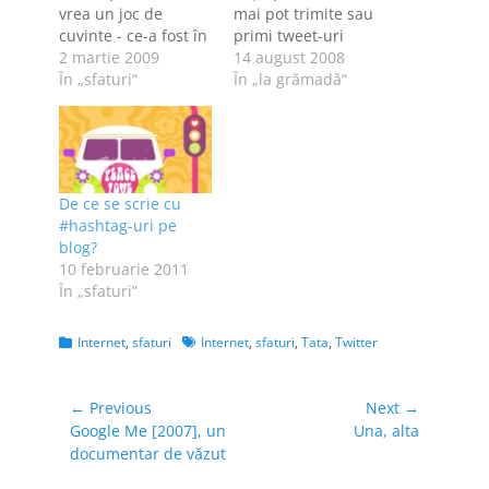
vrea un joc de
mai pot trimite sau
cuvinte - ce-a fost în
primi tweet-uri
capul tău de ţi-ai
2 martie 2009
[update-uri, cum
14 august 2008
făcut un astfel de
În „sfaturi”
vreţi să le ziceţi]
În „la grămadă”
header la blog?
prin SMS, pentru că
Ideea acestui post
îi costă prea mult. În
mi-a venit când,
SUA, Canada şi
ajunsă din
India, au bătut deja
întâmplare şi cel
palma cu operatorii
De ce se scrie cu
mai probabil de la
locali de telefonie
#hashtag-uri pe
Zoso pe blogul…
mobilă. La noi...
blog?
mai…
10 februarie 2011
În „sfaturi”
Categories
Tags
Internet
,
sfaturi
Internet
,
sfaturi
,
Tata
,
Twitter
Navigare
← Previous
Next →
Previous
Next
Google Me [2007], un
Una, alta
în
post:
post:
documentar de văzut
articole