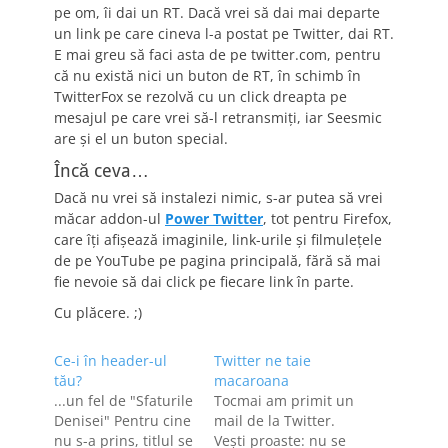
pe om, îi dai un RT. Dacă vrei să dai mai departe
un link pe care cineva l-a postat pe Twitter, dai RT.
E mai greu să faci asta de pe twitter.com, pentru
că nu există nici un buton de RT, în schimb în
TwitterFox se rezolvă cu un click dreapta pe
mesajul pe care vrei să-l retransmiţi, iar Seesmic
are şi el un buton special.
Încă ceva…
Dacă nu vrei să instalezi nimic, s-ar putea să vrei
măcar addon-ul
Power Twitter
, tot pentru Firefox,
care îţi afişează imaginile, link-urile şi filmuleţele
de pe YouTube pe pagina principală, fără să mai
fie nevoie să dai click pe fiecare link în parte.
Cu plăcere. ;)
Ce-i în header-ul
Twitter ne taie
tău?
macaroana
...un fel de "Sfaturile
Tocmai am primit un
Denisei" Pentru cine
mail de la Twitter.
nu s-a prins, titlul se
Veşti proaste: nu se