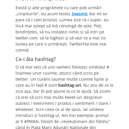
Există şi alte progrămele cu care poţi urmări
„ciripiturile”, eu acum testez
Seesmic
dar mi se
pare că-i cam prostuţ. Lumea zice că-i super, eu
încă mai aştept să mă convingă de asta. Poţi,
bineînţeles, să nu instalezi nimic şi să intri pe
twitter.com, să te loghezi şi să vezi ce a mai zis
lumea pe care o urmăreşti. TwitterFox este mai
comod.
Ce-i ăla hashtag?
O să mai vezi că unii oameni folosesc simbolul #
înaintea unor cuvinte, atunci când scriu pe
twitter. Un cuvânt saumai multe cuvinte lipite şi
care au în faţă # sunt
hashtag-uri
. Nu ştiu de ce le
zice aşa, dar îţi pot spune la ce te ajută. Să zicem
că vrei să scrii mai multe tweet-uri despreun
subiect / eveniment / produs / sentiment / stare /
whatever. Scrii ceea ce ai de spus, iar undeva
introduci şi hashtag-ul. Am trei exemple: primul
ar fi #PMAN, folosit de „revoluţionarii din fotoliu”
când în Piaţa Marii Adunări Naţionale din