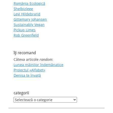
România Ecologică
Shelbizleee
Levi Hildebrand
Gittemary Johansen
Sustainably Vegan
Pickup Limes
Rob Greenfield
îţi recomand
Câteva articole
random
:
Lunea mâinilor îndemânatice
Proiectul «Alfabet»
Denisa te învaţă
categorii
categorii