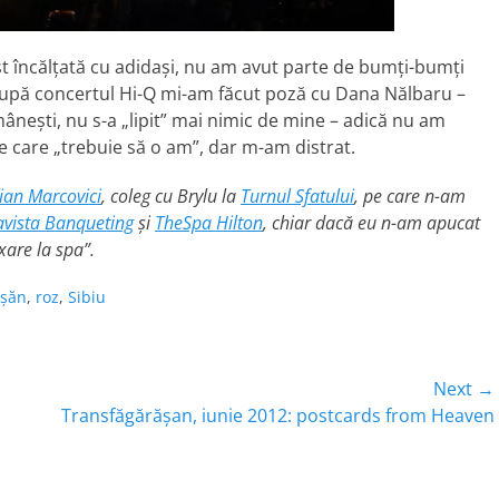
st încălţată cu adidaşi, nu am avut parte de bumţi-bumţi
, după concertul Hi-Q mi-am făcut poză cu Dana Nălbaru –
âneşti, nu s-a „lipit” mai nimic de mine – adică nu am
pe care „trebuie să o am”, dar m-am distrat.
ian Marcovici
, coleg cu Brylu la
Turnul Sfatului
, pe care n-am
vista Banqueting
şi
TheSpa Hilton
, chiar dacă eu n-am apucat
xare la spa”.
eşăn
,
roz
,
Sibiu
Next →
Next
Transfăgărăşan, iunie 2012: postcards from Heaven
post: