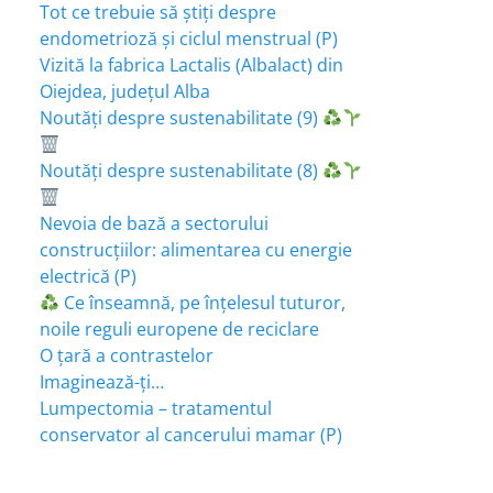
Tot ce trebuie să știți despre
endometrioză și ciclul menstrual (P)
Vizită la fabrica Lactalis (Albalact) din
Oiejdea, județul Alba
Noutăți despre sustenabilitate (9)
Noutăți despre sustenabilitate (8)
Nevoia de bază a sectorului
construcțiilor: alimentarea cu energie
electrică (P)
Ce înseamnă, pe înțelesul tuturor,
noile reguli europene de reciclare
O țară a contrastelor
Imaginează-ți…
Lumpectomia – tratamentul
conservator al cancerului mamar (P)