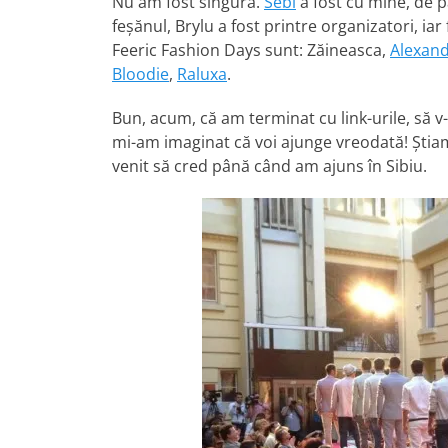
Nu am fost singură.
Sebi
a fost cu mine, de 
feşănul, Brylu a fost printre organizatori, ia
Feeric Fashion Days sunt: Zăineasca,
Alexand
Bloodie
,
Raluxa
.
Bun, acum, că am terminat cu link-urile, să 
mi-am imaginat că voi ajunge vreodată! Ştiam
venit să cred până când am ajuns în Sibiu.