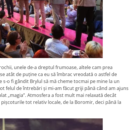
rochii, unele de-a dreptul frumoase, altele cam prea
nse atât de puţine ca eu să îmbrac vreodată o astfel de
ce s-o fi gândit Brylul să mă cheme tocmai pe mine la un
ot felul de întrebări şi mi-am făcut griji până când am ajuns
plat „magia”. Atmosfera a fost mult mai relaxată decât
pişcoturile tot relativ locale, de la Boromir, deci până la