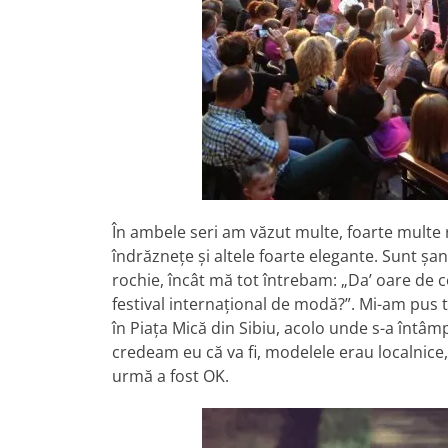
În ambele seri am văzut multe, foarte multe 
îndrăzneţe şi altele foarte elegante. Sunt şa
rochie, încât mă tot întrebam: „Da’ oare de 
festival internaţional de modă?”. Mi-am pus t
în Piaţa Mică din Sibiu, acolo unde s-a întâm
credeam eu că va fi, modelele erau localnice, 
urmă a fost OK.