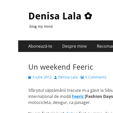
Denisa Lala ✿
blog my mind
Primary
Skip
Abonează-te
Despre mine
Recoma
to
Menu
content
Un weekend Feeric
Posted
Author
3 iulie 2012
Denisa Lala
5 Comments
on
Sfârşitul săptămânii trecute m-a găsit la Sibiu
internaţional de modă
Feeric
[Fashion Days
motocicleta, desigur, ca pasager.