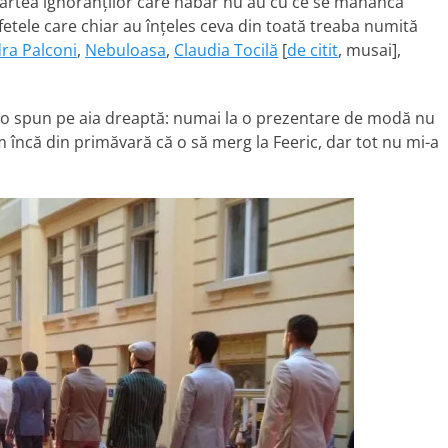
partea ignoranţilor care habar nu au cu ce se mănâncă
r fetele care chiar au înţeles ceva din toată treaba numită
ra Palconi
,
Nebuloasa
,
Claudia Tocilă
[
de citit
, musai],
v-o spun pe aia dreaptă: numai la o prezentare de modă nu
 încă din primăvară că o să merg la Feeric, dar tot nu mi-a