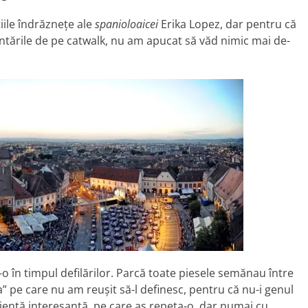
iile îndrăzneţe ale
spanioloaicei
Erika Lopez, dar pentru că
entările de pe catwalk, nu am apucat să văd nimic mai de-
o în timpul defilărilor. Parcă toate piesele semănau între
 pe care nu am reuşit să-l definesc, pentru că nu-i genul
rienţă interesantă, pe care aş repeta-o, dar numai cu