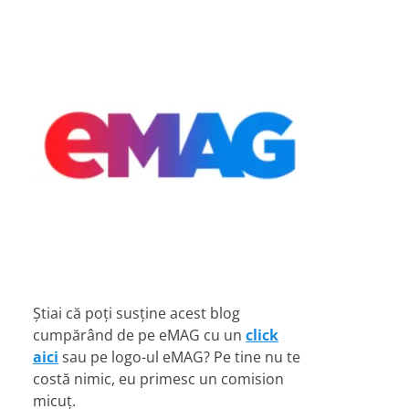
Știai că poți susține acest blog
cumpărând de pe eMAG cu un
click
aici
sau pe logo-ul eMAG? Pe tine nu te
costă nimic, eu primesc un comision
micuț.