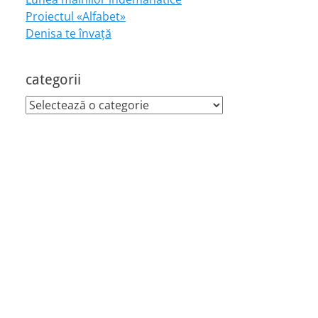
Proiectul «Alfabet»
Denisa te învaţă
categorii
categorii