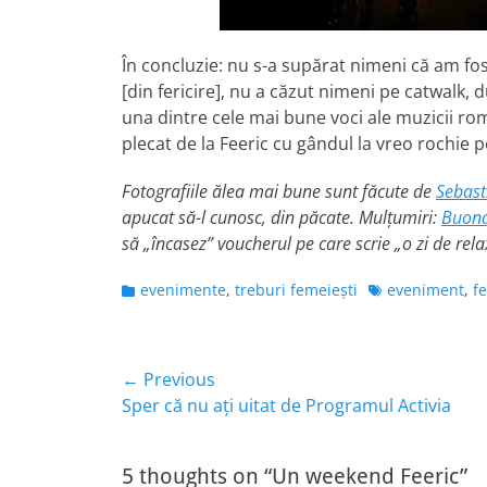
În concluzie: nu s-a supărat nimeni că am fo
[din fericire], nu a căzut nimeni pe catwalk
una dintre cele mai bune voci ale muzicii rom
plecat de la Feeric cu gândul la vreo rochie 
Fotografiile ălea mai bune sunt făcute de
Sebast
apucat să-l cunosc, din păcate. Mulţumiri:
Buona
să „încasez” voucherul pe care scrie „o zi de rela
Categories
Tags
evenimente
,
treburi femeieşti
eveniment
,
f
Navigare
← Previous
Previous
Sper că nu aţi uitat de Programul Activia
în
post:
articole
5 thoughts on “Un weekend Feeric”