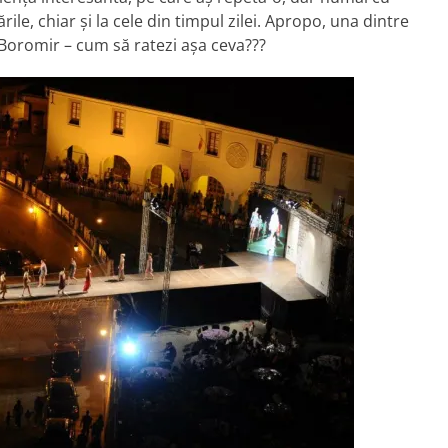
rile, chiar şi la cele din timpul zilei. Apropo, una dintre
l Boromir – cum să ratezi aşa ceva???