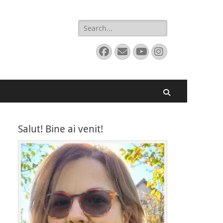
Search
for:
Facebook
Email
YouTube
Instagram
Search
Salut! Bine ai venit!