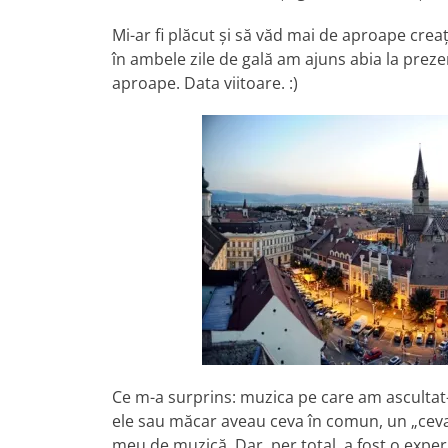
Mi-ar fi plăcut şi să văd mai de aproape creaţ
în ambele zile de gală am ajuns abia la prez
aproape. Data viitoare. :)
Ce m-a surprins: muzica pe care am ascultat-
ele sau măcar aveau ceva în comun, un „ceva”
meu de muzică. Dar, per total, a fost o expe