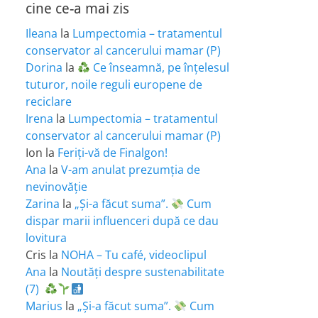
cine ce-a mai zis
Ileana
la
Lumpectomia – tratamentul
conservator al cancerului mamar (P)
Dorina
la
Ce înseamnă, pe înțelesul
tuturor, noile reguli europene de
reciclare
Irena
la
Lumpectomia – tratamentul
conservator al cancerului mamar (P)
Ion
la
Feriţi-vă de Finalgon!
Ana
la
V-am anulat prezumția de
nevinovăție
Zarina
la
„Și-a făcut suma”.
Cum
dispar marii influenceri după ce dau
lovitura
Cris
la
NOHA – Tu café, videoclipul
Ana
la
Noutăți despre sustenabilitate
(7)
Marius
la
„Și-a făcut suma”.
Cum