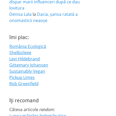
dispar marii influenceri după ce dau
lovitura
Denisa Lala
la
Dacia, șansa ratată a
onomasticii neaoșe
îmi plac:
România Ecologică
Shelbizleee
Levi Hildebrand
Gittemary Johansen
Sustainably Vegan
Pickup Limes
Rob Greenfield
îţi recomand
Câteva articole
random
:
Lunea mâinilor îndemânatice