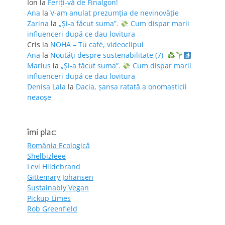
Ion
la
Feriţi-vă de Finalgon!
Ana
la
V-am anulat prezumția de nevinovăție
Zarina
la
„Și-a făcut suma”.
Cum dispar marii
influenceri după ce dau lovitura
Cris
la
NOHA – Tu café, videoclipul
Ana
la
Noutăți despre sustenabilitate (7)
Marius
la
„Și-a făcut suma”.
Cum dispar marii
influenceri după ce dau lovitura
Denisa Lala
la
Dacia, șansa ratată a onomasticii
neaoșe
îmi plac:
România Ecologică
Shelbizleee
Levi Hildebrand
Gittemary Johansen
Sustainably Vegan
Pickup Limes
Rob Greenfield