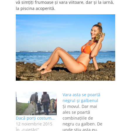
vă simțiți frumoase și vara viitoare, dar și la iarnă,
la piscina acoperită.
Vara asta se poartă
negrul şi galbenul
Şi movul. Dar mai
ales se poartă
Dacă porți costum…
combinaţiile de
12 noiembrie 2015
negru cu galben. De
În „cujetări”
unde ştiu asta eu,