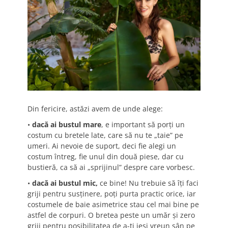
Din fericire, astăzi avem de unde alege:
•
dacă ai bustul mare
, e important să porți un
costum cu bretele late, care să nu te „taie” pe
umeri. Ai nevoie de suport, deci fie alegi un
costum întreg, fie unul din două piese, dar cu
bustieră, ca să ai „sprijinul” despre care vorbesc.
•
dacă ai bustul mic,
ce bine! Nu trebuie să îți faci
griji pentru susținere, poți purta practic orice, iar
costumele de baie asimetrice stau cel mai bine pe
astfel de corpuri. O bretea peste un umăr și zero
griji pentru posibilitatea de a-ți ieși vreun sân pe