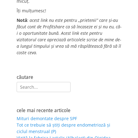
micuț.
Îți mulțumesc!
Notă
:
acest link nu este pentru „prietenii” care și-au
făcut cont de Profitshare ca să încaseze ei și nu eu, că-
i o oportunitate bună. Acest link este pentru
vizitatorul care apreciază articolele scrise de mine de-
a lungul timpului și vrea să mă răsplătească fără să îl
coste ceva.
căutare
Search
for:
cele mai recente articole
Mituri demontate despre SPF
Tot ce trebuie să știți despre endometrioză și
ciclul menstrual (P)
Vizită la fabrica Lactalis (Albalact) din Oiejdea,