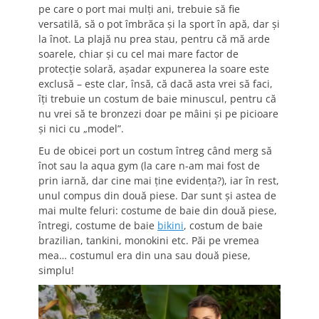
pe care o port mai mulți ani, trebuie să fie
versatilă, să o pot îmbrăca și la sport în apă, dar și
la înot. La plajă nu prea stau, pentru că mă arde
soarele, chiar și cu cel mai mare factor de
protecție solară, așadar expunerea la soare este
exclusă – este clar, însă, că dacă asta vrei să faci,
îți trebuie un costum de baie minuscul, pentru că
nu vrei să te bronzezi doar pe mâini și pe picioare
și nici cu „model”.
Eu de obicei port un costum întreg când merg să
înot sau la aqua gym (la care n-am mai fost de
prin iarnă, dar cine mai ține evidența?), iar în rest,
unul compus din două piese. Dar sunt și astea de
mai multe feluri: costume de baie din două piese,
întregi, costume de baie
bikini
, costum de baie
brazilian, tankini, monokini etc. Păi pe vremea
mea… costumul era din una sau două piese,
simplu!