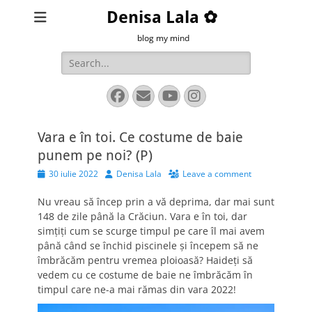
Denisa Lala ✿
blog my mind
Search
for:
Facebook
Email
YouTube
Instagram
Vara e în toi. Ce costume de baie
punem pe noi? (P)
Posted
Author
30 iulie 2022
Denisa Lala
Leave a comment
on
Nu vreau să încep prin a vă deprima, dar mai sunt
148 de zile până la Crăciun. Vara e în toi, dar
simțiți cum se scurge timpul pe care îl mai avem
până când se închid piscinele și începem să ne
îmbrăcăm pentru vremea ploioasă? Haideți să
vedem cu ce costume de baie ne îmbrăcăm în
timpul care ne-a mai rămas din vara 2022!