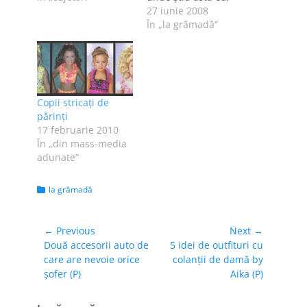
care mă îmbrac mai
27 iunie 2008
tot timpul în blugi,
În „la grămadă”
tricouri şi alte haine
neapărat comode?
Păi... săptămâna
asta am colindat
prin câteva
Copii stricaţi de
magazine, în
părinţi
căutarea unei rochii.
17 februarie 2010
Degeaba vreau eu o
În „din mass-media
anumită culoare,
adunate”
dacă…
Categories
la grămadă
Navigare
← Previous
Next →
Previous
Next
Două accesorii auto de
5 idei de outfituri cu
în
post:
post:
care are nevoie orice
colanții de damă by
articole
șofer (P)
Aika (P)