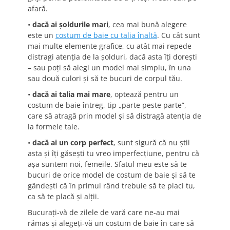
afară.
•
dacă ai șoldurile mari
, cea mai bună alegere
este un
costum de baie cu talia înaltă
. Cu cât sunt
mai multe elemente grafice, cu atât mai repede
distragi atenția de la șolduri, dacă asta îți dorești
– sau poți să alegi un model mai simplu, în una
sau două culori și să te bucuri de corpul tău.
•
dacă ai talia mai mare
, optează pentru un
costum de baie întreg, tip „parte peste parte”,
care să atragă prin model și să distragă atenția de
la formele tale.
•
dacă ai un corp perfect
, sunt sigură că nu știi
asta și îți găsești tu vreo imperfecțiune, pentru că
așa suntem noi, femeile. Sfatul meu este să te
bucuri de orice model de costum de baie și să te
gândești că în primul rând trebuie să te placi tu,
ca să te placă și alții.
Bucurați-vă de zilele de vară care ne-au mai
rămas și alegeți-vă un costum de baie în care să