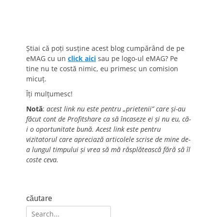
Știai că poți susține acest blog cumpărând de pe
eMAG cu un
click aici
sau pe logo-ul eMAG? Pe
tine nu te costă nimic, eu primesc un comision
micuț.
Îți mulțumesc!
Notă
:
acest link nu este pentru „prietenii” care și-au
făcut cont de Profitshare ca să încaseze ei și nu eu, că-
i o oportunitate bună. Acest link este pentru
vizitatorul care apreciază articolele scrise de mine de-
a lungul timpului și vrea să mă răsplătească fără să îl
coste ceva.
căutare
Search