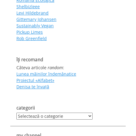
România Ecologică
Shelbizleee
Levi Hildebrand
Gittemary Johansen
Sustainably Vegan
Pickup Limes
Rob Greenfield
îţi recomand
Câteva articole
random
:
Lunea mâinilor îndemânatice
Proiectul «Alfabet»
Denisa te învaţă
categorii
categorii
my channel