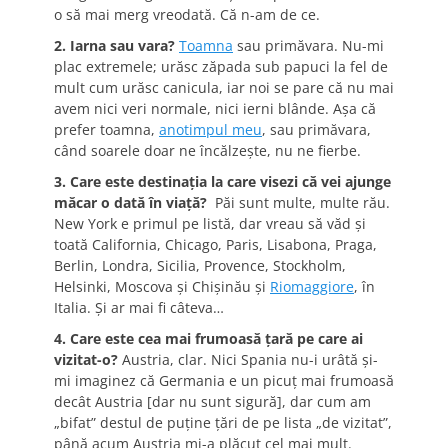
o să mai merg vreodată. Că n-am de ce.
2. Iarna sau vara?
Toamna
sau primăvara. Nu-mi
plac extremele; urăsc zăpada sub papuci la fel de
mult cum urăsc canicula, iar noi se pare că nu mai
avem nici veri normale, nici ierni blânde. Aşa că
prefer toamna,
anotimpul meu
, sau primăvara,
când soarele doar ne încălzeşte, nu ne fierbe.
3. Care este destinaţia la care visezi că vei ajunge
măcar o dată în viaţă?
Păi sunt multe, multe rău.
New York e primul pe listă, dar vreau să văd şi
toată California, Chicago, Paris, Lisabona, Praga,
Berlin, Londra, Sicilia, Provence, Stockholm,
Helsinki, Moscova şi Chişinău şi
Riomaggiore
, în
Italia. Şi ar mai fi câteva…
4. Care este cea mai frumoasă ţară pe care ai
vizitat-o?
Austria, clar. Nici Spania nu-i urâtă şi-
mi imaginez că Germania e un picuţ mai frumoasă
decât Austria [dar nu sunt sigură], dar cum am
„bifat” destul de puţine ţări de pe lista „de vizitat”,
până acum Austria mi-a plăcut cel mai mult.