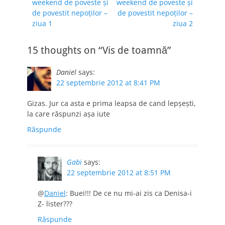
post:
post:
weekend de poveste şi
weekend de poveste şi
articole
de povestit nepoţilor –
de povestit nepoţilor –
ziua 1
ziua 2
15 thoughts on “Vis de toamnă”
Daniel
says:
22 septembrie 2012 at 8:41 PM
Gizas. Jur ca asta e prima leapsa de cand lepșești,
la care răspunzi așa iute
Răspunde
Gabi
says:
22 septembrie 2012 at 8:51 PM
@
Daniel
: Buei!!! De ce nu mi-ai zis ca Denisa-i
Z- lister???
Răspunde