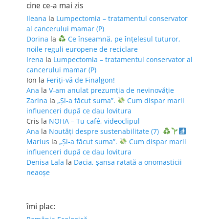
cine ce-a mai zis
Ileana
la
Lumpectomia – tratamentul conservator
al cancerului mamar (P)
Dorina
la
Ce înseamnă, pe înțelesul tuturor,
noile reguli europene de reciclare
Irena
la
Lumpectomia – tratamentul conservator al
cancerului mamar (P)
Ion
la
Feriţi-vă de Finalgon!
Ana
la
V-am anulat prezumția de nevinovăție
Zarina
la
„Și-a făcut suma”.
Cum dispar marii
influenceri după ce dau lovitura
Cris
la
NOHA – Tu café, videoclipul
Ana
la
Noutăți despre sustenabilitate (7)
Marius
la
„Și-a făcut suma”.
Cum dispar marii
influenceri după ce dau lovitura
Denisa Lala
la
Dacia, șansa ratată a onomasticii
neaoșe
îmi plac: