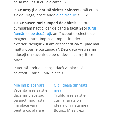
ca să mai ies şi eu la o cafea. :)
9. Ce oraş ţi-ai dori să vizitezi? Sincer?
Apăi eu tot
zic de
Praga
, poate aude
cine trebuie
şi… :-”
10. Ce suveniruri cumperi de obicei?
Înainte
cumpăram haotic, dar de când a făcut Sebi
turul
României pe două roţi
, am început o colecţie de
magneţi. Între timp, s-a umplut frigiderul – la
exterior, desigur – şi am descoperit că-mi plac mai
mult globurile „cu zăpadă”. Deci dacă vreţi să-mi
aduceţi un suvenir de pe undeva, acum ştiţi ce-mi
place.
Puteţi să preluaţi leapşa dacă vă place să
călătoriţi. Dar cui nu-i place?!
Mie îmi place vara
O zi ideală din viaţa
Veveriţa vrea să ştie
mea
dacă-mi place sau
Trublu vrea să ştie
ba anotimpul ăsta.
cum ar arăta o zi
Îmi place vara
ideală din viaţa mea.
pentru că: afară e
Buun... M-aş trezi