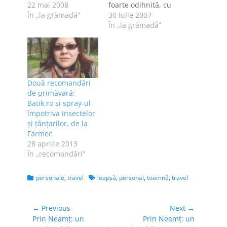
lumină până seara,
22 mai 2008
foarte odihnită, cu
iar fotografiile ies
În „la grămadă”
senzaţia că am
30 iulie 2007
superb la lumină
dormit mult prea
În „la grămadă”
naturală. Iarna nu
mult. Sunt în
prind prea multă
concediu - primul
lumină şi mai e şi
din ultimii ~trei ani -
totul gri zilele par
dar nu mai vreau să
mai lungi berea e
dorm, pentru că am
Două recomandări
mai bună vara decât
multe de văzut. În
de primăvară:
iarna…
Paris…
Batik.ro şi spray-ul
împotriva insectelor
şi ţânţarilor, de la
Farmec
28 aprilie 2013
În „recomandări”
Categories
Tags
personale
,
travel
leapşă
,
personal
,
toamnă
,
travel
Navigare
← Previous
Next →
Previous
Next
Prin Neamţ: un
Prin Neamţ: un
în