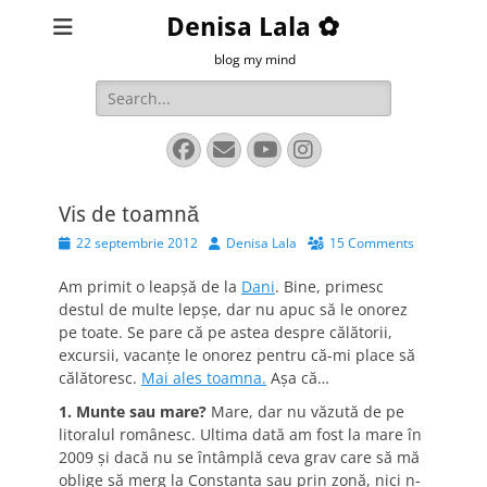
Denisa Lala ✿
blog my mind
Search
for:
Facebook
Email
YouTube
Instagram
Vis de toamnă
Posted
Author
22 septembrie 2012
Denisa Lala
15 Comments
on
Am primit o leapşă de la
Dani
. Bine, primesc
destul de multe lepşe, dar nu apuc să le onorez
pe toate. Se pare că pe astea despre călătorii,
excursii, vacanţe le onorez pentru că-mi place să
călătoresc.
Mai ales toamna.
Aşa că…
1. Munte sau mare?
Mare, dar nu văzută de pe
litoralul românesc. Ultima dată am fost la mare în
2009 şi dacă nu se întâmplă ceva grav care să mă
oblige să merg la Constanţa sau prin zonă, nici n-