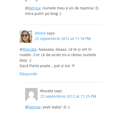
@
Denisa
: numele meu e vis de toamna :D,
intra putin pe blog ;)
Denisa
says:
23 septembrie 2012 at 11:18 PM
@
Roscata
: Aaaaaaa, daaaa, că te şi am în
reader. Cre’ că de-acolo mi-a rămas numele
ăsta. :)
Dacă Ponta poate… pot şi eu! :P
Răspunde
Roscata
says:
23 septembrie 2012 at 11:25 PM
@
Denisa
: yeah baby! :D ;)