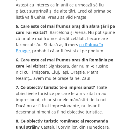
Aştept cu interes ca în anii ce urmează să fiu
plăcut surprinsă şi de alte ţări. Cred că prima pe
listă va fi Cehia. Vreau să văd Praga!
5. Care este cel mai frumos oraş din afara ţării pe
care l-ai vizitat?
Barcelona şi Viena. Nu pot spune
că unul e mai frumos decât celălalt, fiecare are
farmecul său. Şi dacă aş fi mers
cu Raluxa în
Brugge
, probabil că ar fi fost şi el pe podium.
6. Care este cel mai frumos oraş din România pe
care l-ai vizitat?
Sighişoara, dar nu mi-e ruşine
nici cu Timişoara, Cluj, Iaşi, Orăştie, Piatra
Neamţ… avem multe oraşe faine. Zău!
7. Ce obiectiv turistic te-a impresionat?
Toate
obiectivele turistice pe care le-am vizitat m-au
impresionat, chiar şi unele mănăstiri de la noi.
Dacă nu ar fi fost impresionante, nu le-ar fi
desemnat nimeni ca fiind obiective turistice.
8. Ce obiectiv turistic românesc ai recomanda
unui străin?
Castelul Corvinilor, din Hunedoara,