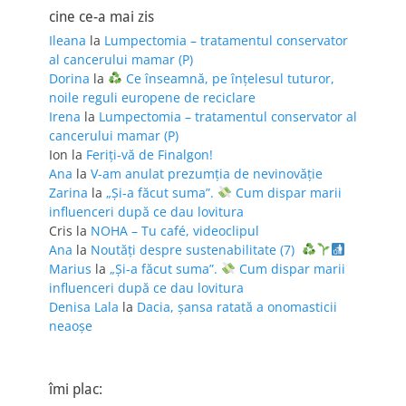
cine ce-a mai zis
Ileana
la
Lumpectomia – tratamentul conservator
al cancerului mamar (P)
Dorina
la
Ce înseamnă, pe înțelesul tuturor,
noile reguli europene de reciclare
Irena
la
Lumpectomia – tratamentul conservator al
cancerului mamar (P)
Ion
la
Feriţi-vă de Finalgon!
Ana
la
V-am anulat prezumția de nevinovăție
Zarina
la
„Și-a făcut suma”.
Cum dispar marii
influenceri după ce dau lovitura
Cris
la
NOHA – Tu café, videoclipul
Ana
la
Noutăți despre sustenabilitate (7)
Marius
la
„Și-a făcut suma”.
Cum dispar marii
influenceri după ce dau lovitura
Denisa Lala
la
Dacia, șansa ratată a onomasticii
neaoșe
îmi plac: