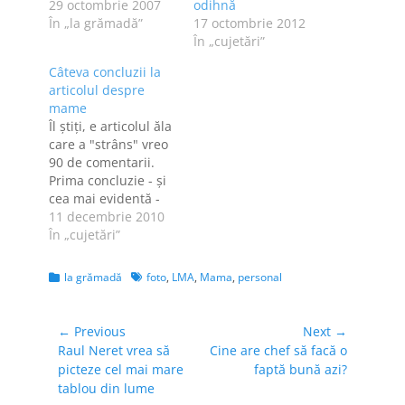
reacţie la un
29 octombrie 2007
odihnă
editorial din presa
În „la grămadă”
17 octombrie 2012
locală, în care un
În „cujetări”
redactor şef nu
Câteva concluzii la
făcea decât să-şi
articolul despre
descrie ziua
mame
anterioară, o zi de
Îl ştiţi, e articolul ăla
marţi absolut
care a "strâns" vreo
plictistioare. Textul
90 de comentarii.
era atât de sec,…
Prima concluzie - şi
cea mai evidentă -
este că mamele care
11 decembrie 2010
stau doi ani acasă,
În „cujetări”
plătite de stat, au
foarte mult timp
Categories
Tags
la grămadă
foto
,
LMA
,
Mama
,
personal
liber la dispoziţie.
Zicea una dintre ele
că maternitatea este
Navigare
← Previous
Next →
un job full time,
Previous
Next
Raul Neret vrea să
Cine are chef să facă o
în
chiar…
post:
post:
picteze cel mai mare
faptă bună azi?
articole
tablou din lume