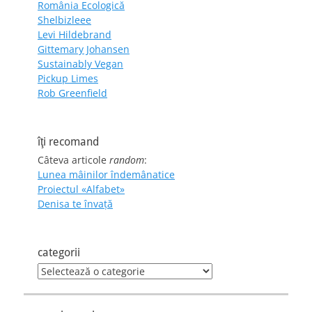
România Ecologică
Shelbizleee
Levi Hildebrand
Gittemary Johansen
Sustainably Vegan
Pickup Limes
Rob Greenfield
îţi recomand
Câteva articole
random
:
Lunea mâinilor îndemânatice
Proiectul «Alfabet»
Denisa te învaţă
categorii
categorii