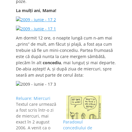
poze.
La mulţi ani, Mama!
Am dormit 12 ore, o noapte lungă cum n-am mai
„prins” de mult, am făcut şi plajă, a fost aşa cum
trebuie să fie un mini-concediu. Partea frumoasă
este că după nunta la care mergem sâmbătă,
plecăm în alt
concediu
, mai lunguţ şi mai departe.
De-abia aştept! A, şi după ziua de miercuri, spre
seară am avut parte de cerul ăsta:
Reluare: Miercuri
Textul care urmează
a fost scris într-o zi
de miercuri, mai
exact în 2 august
Paradoxul
2006. A venit ca o
concediului de