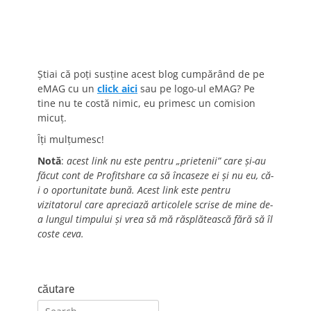
Știai că poți susține acest blog cumpărând de pe
eMAG cu un
click aici
sau pe logo-ul eMAG? Pe
tine nu te costă nimic, eu primesc un comision
micuț.
Îți mulțumesc!
Notă
:
acest link nu este pentru „prietenii” care și-au
făcut cont de Profitshare ca să încaseze ei și nu eu, că-
i o oportunitate bună. Acest link este pentru
vizitatorul care apreciază articolele scrise de mine de-
a lungul timpului și vrea să mă răsplătească fără să îl
coste ceva.
căutare
Search