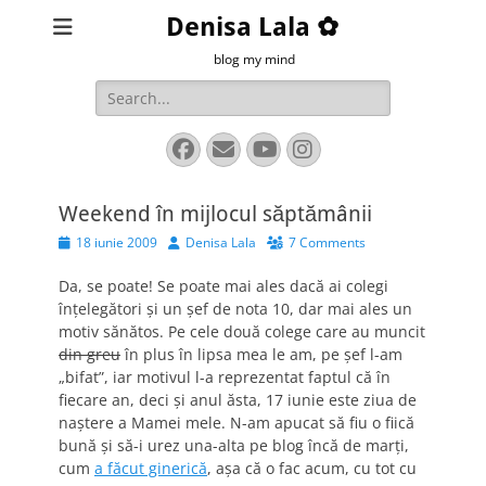
Denisa Lala ✿
blog my mind
Search
for:
Facebook
Email
YouTube
Instagram
Weekend în mijlocul săptămânii
Posted
Author
18 iunie 2009
Denisa Lala
7 Comments
on
Da, se poate! Se poate mai ales dacă ai colegi
înţelegători şi un şef de nota 10, dar mai ales un
motiv sănătos. Pe cele două colege care au muncit
din greu
în plus în lipsa mea le am, pe şef l-am
„bifat”, iar motivul l-a reprezentat faptul că în
fiecare an, deci şi anul ăsta, 17 iunie este ziua de
naştere a Mamei mele. N-am apucat să fiu o fiică
bună şi să-i urez una-alta pe blog încă de marţi,
cum
a făcut ginerică
, aşa că o fac acum, cu tot cu