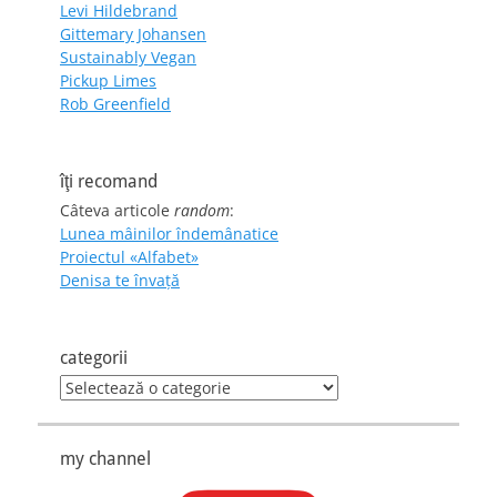
Levi Hildebrand
Gittemary Johansen
Sustainably Vegan
Pickup Limes
Rob Greenfield
îţi recomand
Câteva articole
random
:
Lunea mâinilor îndemânatice
Proiectul «Alfabet»
Denisa te învaţă
categorii
categorii
my channel