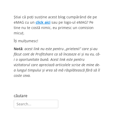
Știai că poți susține acest blog cumpărând de pe
eMAG cu un
click aici
sau pe logo-ul eMAG? Pe
tine nu te costă nimic, eu primesc un comision
micuț.
Îți mulțumesc!
Notă
:
acest link nu este pentru „prietenii” care și-au
făcut cont de Profitshare ca să încaseze ei și nu eu, că-
i o oportunitate bună. Acest link este pentru
vizitatorul care apreciază articolele scrise de mine de-
a lungul timpului și vrea să mă răsplătească fără să îl
coste ceva.
căutare
Search
for: