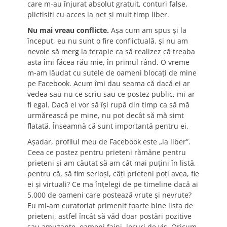
care m-au înjurat absolut gratuit, conturi false,
plictisiți cu acces la net și mult timp liber.
Nu mai vreau conflicte.
Așa cum am spus și la
început, eu nu sunt o fire conflictuală. și nu am
nevoie să merg la terapie ca să realizez că treaba
asta îmi făcea rău mie, în primul rând. O vreme
m-am lăudat cu sutele de oameni blocați de mine
pe Facebook. Acum îmi dau seama că dacă ei ar
vedea sau nu ce scriu sau ce postez public, mi-ar
fi egal. Dacă ei vor să își rupă din timp ca să mă
urmărească pe mine, nu pot decât să mă simt
flatată. Înseamnă că sunt importantă pentru ei.
Așadar, profilul meu de Facebook este „la liber”.
Ceea ce postez pentru prieteni rămâne pentru
prieteni și am căutat să am cât mai puțini în listă,
pentru că, să fim serioși, câți prieteni poți avea, fie
ei și virtuali? Ce ma înțelegi de pe timeline dacă ai
5.000 de oameni care postează vrute și nevrute?
Eu mi-am
curatoriat
primenit foarte bine lista de
prieteni, astfel încât să văd doar postări pozitive
sau amuzante, oameni faini, locuri de vis. Oricum,