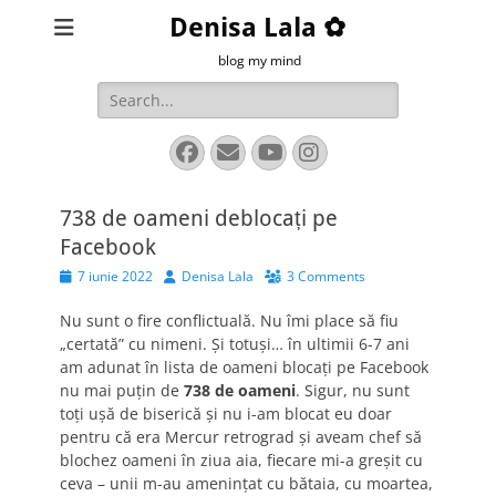
Denisa Lala ✿
blog my mind
Search
for:
Facebook
Email
YouTube
Instagram
738 de oameni deblocați pe
Facebook
Posted
Author
7 iunie 2022
Denisa Lala
3 Comments
on
Nu sunt o fire conflictuală. Nu îmi place să fiu
„certată” cu nimeni. Și totuși… în ultimii 6-7 ani
am adunat în lista de oameni blocați pe Facebook
nu mai puțin de
738 de oameni
. Sigur, nu sunt
toți ușă de biserică și nu i-am blocat eu doar
pentru că era Mercur retrograd și aveam chef să
blochez oameni în ziua aia, fiecare mi-a greșit cu
ceva – unii m-au amenințat cu bătaia, cu moartea,