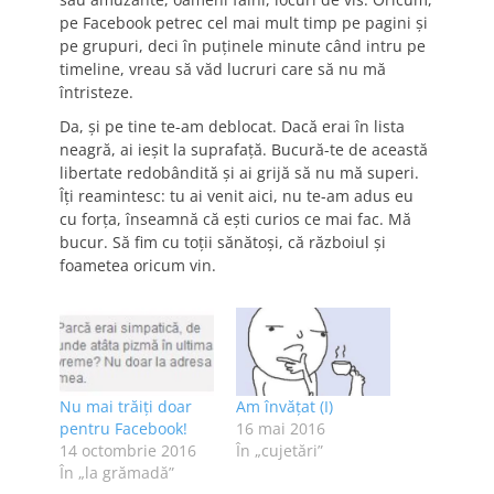
pe Facebook petrec cel mai mult timp pe pagini și
pe grupuri, deci în puținele minute când intru pe
timeline, vreau să văd lucruri care să nu mă
întristeze.
Da, și pe tine te-am deblocat. Dacă erai în lista
neagră, ai ieșit la suprafață. Bucură-te de această
libertate redobândită și ai grijă să nu mă superi.
Îți reamintesc: tu ai venit aici, nu te-am adus eu
cu forța, înseamnă că ești curios ce mai fac. Mă
bucur. Să fim cu toții sănătoși, că războiul și
foametea oricum vin.
Nu mai trăiți doar
Am învățat (I)
pentru Facebook!
16 mai 2016
14 octombrie 2016
În „cujetări”
În „la grămadă”