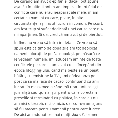
De curând am avut o epifanie, dacă-i pot spune
așa. Eu în ultimii ani m-am implicat în tot felul de
conflicte care nu erau neapărat ale mele, m-am
certat cu oameni cu care, poate, în alte
circumstanțe, aș fi avut lucruri în comun. Pe scurt,
am fost trup și suflet dedicată unei cauze care nu-
mi aparținea. Și da, cred că am avut și de pierdut.
În fine, nu vreau să intru în detalii. Ce vreau să
spun este că timp de două zile am tot deblocat
oamenii blocați de pe Facebook și, pe măsură ce
le vedeam numele, îmi aduceam aminte de toate
conflictele pe care le-am avut cu ei, începând din
epoca blogging-ului, când mă beștelea un băiat
bătăuș cu emisiune la TV și-mi dădea poza pe
post ca să mă facă de cacao, continuând cu anii
lucrați în mass-media când mă urau unii colegi
jurnaliști sau „jurnaliști” pentru că le corectam
greșelile și terminând cu politica, în care eu nu
am nici o treabă, nici o miză, dar cumva am ajuns
să fiu atacată pentru oamenii pentru care lucrez.
De aici am adunat cei mai mulți „
hateri
”, oameni