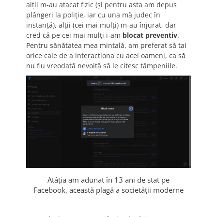
alții m-au atacat fizic (și pentru asta am depus
plângeri la poliție, iar cu una mă judec în
instanță), alții (cei mai mulți) m-au înjurat, dar
cred că pe cei mai mulți i-am
blocat preventiv
.
Pentru sănătatea mea mintală, am preferat să tai
orice cale de a interacționa cu acei oameni, ca să
nu fiu vreodată nevoită să le citesc tâmpeniile.
Atâția am adunat în 13 ani de stat pe
Facebook, această plagă a societății moderne