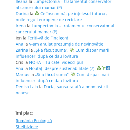
Ileana
la
Lumpectomia – tratamentul conservator
al cancerului mamar (P)
Dorina
la
Ce înseamnă, pe înțelesul tuturor,
noile reguli europene de reciclare
Irena
la
Lumpectomia – tratamentul conservator al
cancerului mamar (P)
Ion
la
Feriţi-vă de Finalgon!
Ana
la
V-am anulat prezumția de nevinovăție
Zarina
la
„Și-a făcut suma”.
Cum dispar marii
influenceri după ce dau lovitura
Cris
la
NOHA – Tu café, videoclipul
Ana
la
Noutăți despre sustenabilitate (7)
Marius
la
„Și-a făcut suma”.
Cum dispar marii
influenceri după ce dau lovitura
Denisa Lala
la
Dacia, șansa ratată a onomasticii
neaoșe
îmi plac:
România Ecologică
Shelbizleee