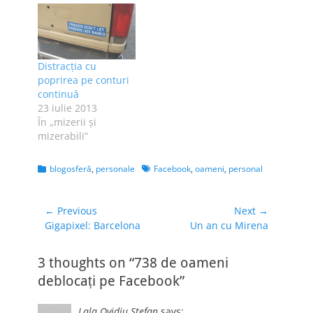
Distracţia cu
poprirea pe conturi
continuă
23 iulie 2013
În „mizerii şi
mizerabili”
Categories
Tags
blogosferă
,
personale
Facebook
,
oameni
,
personal
Navigare
← Previous
Next →
Previous
Next
Gigapixel: Barcelona
Un an cu Mirena
în
post:
post:
articole
3 thoughts on “738 de oameni
deblocați pe Facebook”
Lala Ovidiu Ștefan
says: