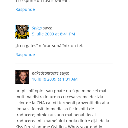
Ti-o spune un fost sovatean.
Răspunde
Spiep
says:
5 iulie 2009 at 8:41 PM
„Iron gates” măcar sună într-un fel.
Răspunde
nakedsantaere
says:
10 iulie 2009 at 1:31 AM
un pic offtopic…sau poate nu :) pe mine cel mai
mult ma distra in urma cu ceva vreme decizia
celor de la CNA ca toti termenii proveniti din alta
limba si folositi in media sa fie insotiti de
traducere; nimic nu suna mai penal decat
traducerea nickname`ului unuia dintre dj-ii de la
Kiss Fm, si anume Ovidiu – Who’s your daddy …