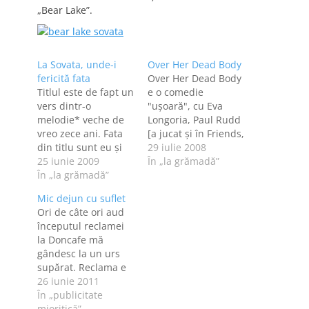
„Bear Lake”.
La Sovata, unde-i
Over Her Dead Body
fericită fata
Over Her Dead Body
Titlul este de fapt un
e o comedie
vers dintr-o
"uşoară", cu Eva
melodie* veche de
Longoria, Paul Rudd
vreo zece ani. Fata
[a jucat şi în Friends,
din titlu sunt eu şi
unde este soţul lui
29 iulie 2008
sunt fericită pentru
25 iunie 2009
Phoebe], Jason Biggs
În „la grămadă”
că în scurt timp voi
În „la grămadă”
şi Lake Bell. Nu-mi
face o baie fierbinte
place Eva Longoria
Mic dejun cu suflet
şi apoi intenţionez
deloc, dar îşi joacă
Ori de câte ori aud
să dorm mult.
binişor rolul de
începutul reclamei
Drumul Iaşi - Sovata
"bitch" în filmul
la Doncafe mă
[jud. Mureş] a fost
ăsta. Lake Bell, în
gândesc la un urs
lung, ne-a urmărit
schimb, seamănă
supărat. Reclama e
norişorul personal…
cumva cu…
cea de mai jos, dar
26 iunie 2011
au scurtat-o ca să-şi
În „publicitate
permită să o
mioritică”