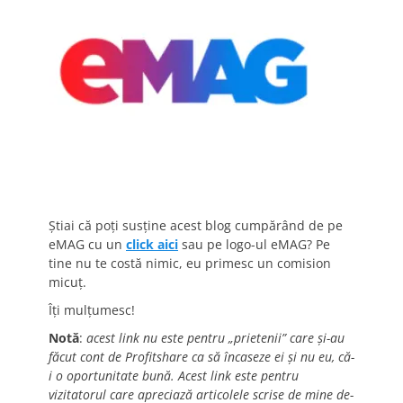
Știai că poți susține acest blog cumpărând de pe
eMAG cu un
click aici
sau pe logo-ul eMAG? Pe
tine nu te costă nimic, eu primesc un comision
micuț.
Îți mulțumesc!
Notă
:
acest link nu este pentru „prietenii” care și-au
făcut cont de Profitshare ca să încaseze ei și nu eu, că-
i o oportunitate bună. Acest link este pentru
vizitatorul care apreciază articolele scrise de mine de-