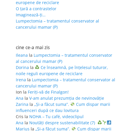
europene de reciclare
O țară a contrastelor
Imaginează-ți…
Lumpectomia – tratamentul conservator al
cancerului mamar (P)
cine ce-a mai zis
Ileana
la
Lumpectomia – tratamentul conservator
al cancerului mamar (P)
Dorina
la
Ce înseamnă, pe înțelesul tuturor,
noile reguli europene de reciclare
Irena
la
Lumpectomia – tratamentul conservator al
cancerului mamar (P)
Ion
la
Feriţi-vă de Finalgon!
Ana
la
V-am anulat prezumția de nevinovăție
Zarina
la
„Și-a făcut suma”.
Cum dispar marii
influenceri după ce dau lovitura
Cris
la
NOHA – Tu café, videoclipul
Ana
la
Noutăți despre sustenabilitate (7)
Marius
la
„Și-a făcut suma”.
Cum dispar marii