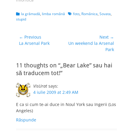
difuzeze mai des,
aşa că acum începe
Categories
Tags
la grămadă
,
limba română
foto
,
Românica
,
Sovata
,
cu mormăitul Maiei
stupid
Morgenstern. Sebi
zicea acum că în
turul pe motocicletă
Navigare
← Previous
Next →
#dinRomânia o…
Previous
Next
La Arsenal Park
Un weekend la Arsenal
în
post:
post:
Park
articole
11 thoughts on “„Bear Lake” sau hai
să traducem tot!”
VisUrat
says:
4 iulie 2009 at 2:49 AM
E ca si cum te-ai duce in Noul York sau Ingerii (Los
Angeles)
Răspunde