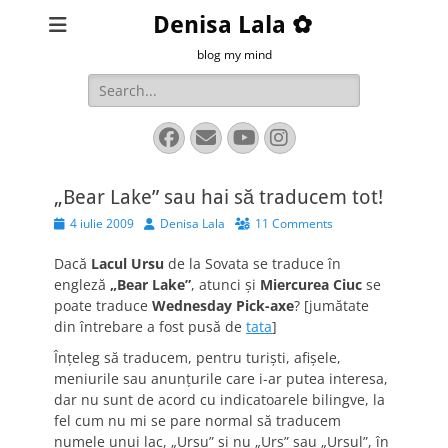
Denisa Lala ✿
blog my mind
Search
for:
Facebook
Email
YouTube
Instagram
„Bear Lake” sau hai să traducem tot!
Posted
Author
4 iulie 2009
Denisa Lala
11 Comments
on
Dacă
Lacul Ursu
de la Sovata se traduce în
engleză
„Bear Lake”
, atunci şi
Miercurea Ciuc
se
poate traduce
Wednesday Pick-axe
? [jumătate
din întrebare a fost pusă de
tata
]
Înţeleg să traducem, pentru turişti, afişele,
meniurile sau anunţurile care i-ar putea interesa,
dar nu sunt de acord cu indicatoarele bilingve, la
fel cum nu mi se pare normal să traducem
numele unui lac, „Ursu” şi nu „Urs” sau „Ursul”, în