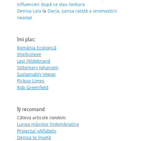
influenceri după ce dau lovitura
Denisa Lala
la
Dacia, șansa ratată a onomasticii
neaoșe
îmi plac:
România Ecologică
Shelbizleee
Levi Hildebrand
Gittemary Johansen
Sustainably Vegan
Pickup Limes
Rob Greenfield
îţi recomand
Câteva articole
random
:
Lunea mâinilor îndemânatice
Proiectul «Alfabet»
Denisa te învaţă