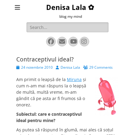
Denisa Lala ✿
blog my mind
Search
for:
Facebook
Email
YouTube
Instagram
Contraceptivul ideal?
Posted
Author
24 noiembrie 2010
Denisa Lala
29 Comments
on
Am primit o leapșă de la
Miruna
și
cum n-am mai răspuns la o leapșă
de multă, multă vreme, m-am
gândit că pe asta ar fi frumos să o
onorez.
Subiectul: care e contraceptivul
ideal pentru mine?
Aș putea să răspund în glumă, mai ales că soțul