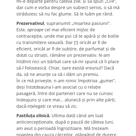
mi-e departe pentru câteva zile, și să spun „CFR”,
dar cum e vorba despre un subiect serios, o să mă
străduiesc să nu fac glume. Să le luăm pe rând.
Prezervativul
, supranumit „moartea pasiunii”.
Este,
aproape
cel mai eficient mijloc de
contracepție, unde mai pui că te apără și de bolile
cu transmitere sexuală. Dar [!] oricât ar fi de
eficient, oricât ar fi de subțire, de parfumat și de
dotat cu striații, rămâne un prezervativ. N-am
întâlnit nici un bărbat care să-mi spună că îi place
să-l folosească. Chiar, oare există vreunul? Dacă
da, să ne anunțe ca să-i dăm un premiu.
În ce mă privește, n-am nimic împotriva „gumei”,
deși întotdeauna l-am asociat cu o relație
pasageră, între doi parteneri care nu se cunosc
îndeajuns și care mai… alunecă și prin alte părți,
dacă-nțelegeți ce vreau să zic.
Pastiluța zilnică.
Ultima dată când am luat
anticoncepționale, după o pauză de câteva luni,
am avut o perioadă îngrozitoare. Mă trezeam
noaptea din cauza cârceilor, plângând de durere,