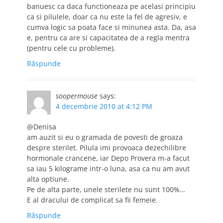
banuesc ca daca functioneaza pe acelasi principiu
ca si pilulele, doar ca nu este la fel de agresiv, e
cumva logic sa poata face si minunea asta. Da, asa
e, pentru ca are si capacitatea de a regla mentra
(pentru cele cu probleme).
Răspunde
soopermouse
says:
4 decembrie 2010 at 4:12 PM
@Denisa
am auzit si eu o gramada de povesti de groaza
despre sterilet. Pilula imi provoaca dezechilibre
hormonale crancene, iar Depo Provera m-a facut
sa iau 5 kilograme intr-o luna, asa ca nu am avut
alta optiune.
Pe de alta parte, unele sterilete nu sunt 100%…
E al dracului de complicat sa fii femeie.
Răspunde