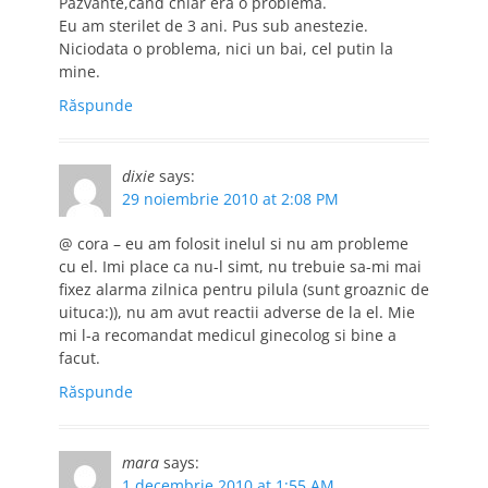
Pazvante,cand chiar era o problema.
Eu am sterilet de 3 ani. Pus sub anestezie.
Niciodata o problema, nici un bai, cel putin la
mine.
Răspunde
dixie
says:
29 noiembrie 2010 at 2:08 PM
@ cora – eu am folosit inelul si nu am probleme
cu el. Imi place ca nu-l simt, nu trebuie sa-mi mai
fixez alarma zilnica pentru pilula (sunt groaznic de
uituca:)), nu am avut reactii adverse de la el. Mie
mi l-a recomandat medicul ginecolog si bine a
facut.
Răspunde
mara
says:
1 decembrie 2010 at 1:55 AM