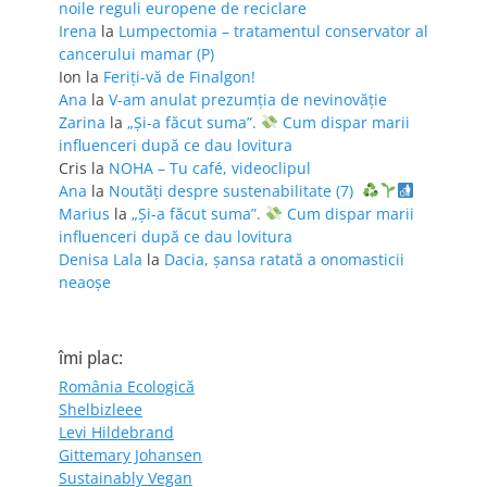
noile reguli europene de reciclare
Irena
la
Lumpectomia – tratamentul conservator al
cancerului mamar (P)
Ion
la
Feriţi-vă de Finalgon!
Ana
la
V-am anulat prezumția de nevinovăție
Zarina
la
„Și-a făcut suma”.
Cum dispar marii
influenceri după ce dau lovitura
Cris
la
NOHA – Tu café, videoclipul
Ana
la
Noutăți despre sustenabilitate (7)
Marius
la
„Și-a făcut suma”.
Cum dispar marii
influenceri după ce dau lovitura
Denisa Lala
la
Dacia, șansa ratată a onomasticii
neaoșe
îmi plac:
România Ecologică
Shelbizleee
Levi Hildebrand
Gittemary Johansen
Sustainably Vegan