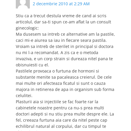
2 decembrie 2010 at 2:29 AM
Stiu ca a trecut destula vreme de cand ai scris
articolul, dar sa-ti spun ce-am aflat la un consult
ginecologic:
Ma dusesem sa intreb ce alternative am la pastile,
caci mi-e aiurea sa iau in fiecare seara pastila.
Vroiam sa intreb de sterilet in principal si doctora
nu mi l-a recomandat. A zis ca e o metoda
invaziva, e un corp strain si dureaza nitel pana te
obisnuiesti cu el.
Pastilele provoaca o furtuna de hormoni si
substante menite sa pacaleasca creierul. De cele
mai multe ori afecteaza ficatul si sunt o cauza
majora in retinerea de apa in organism sub forma
celulitei.
Plasturii aia si injectiile se fac foarte rar la
cabinetele noastre pentru ca nu-s prea multi
doctori adepti si nu stiu prea multe despre ele. La
fel, creeaza furtuna aia care da nitel peste cap
echilibrul natural al corpului, dar cu timpul te