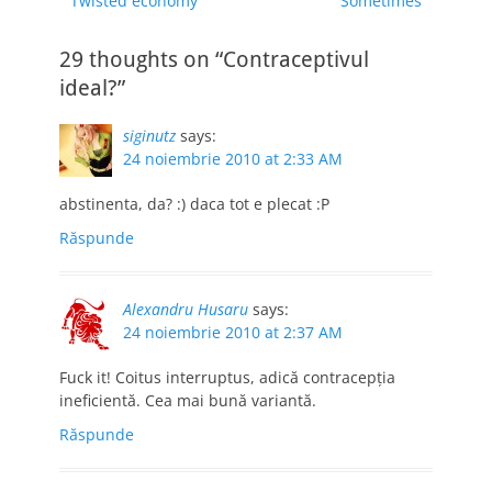
Twisted economy
Sometimes
în
Contracepţiei. Anul
post:
post:
articole
acesta, tema este
29 thoughts on “Contraceptivul
incidența sarcinilor
la adolescente,
ideal?”
ocazie cu care SECS,
cu sprijinul
siginutz
says:
companiei Bayer
24 noiembrie 2010 at 2:33 AM
Schering Pharma,
organizează în
abstinenta, da? :) daca tot e plecat :P
Bucureşti şi în…
Răspunde
Alexandru Husaru
says:
24 noiembrie 2010 at 2:37 AM
Fuck it! Coitus interruptus, adică contracepția
ineficientă. Cea mai bună variantă.
Răspunde