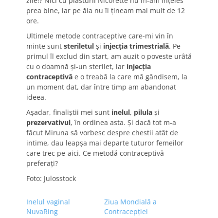
zile!? Nici cu plasturii Nicorette nu m-am înțeles
prea bine, iar pe ăia nu îi țineam mai mult de 12
ore.
Ultimele metode contraceptive care-mi vin în
minte sunt
steriletul
și
injecția trimestrială
. Pe
primul îl exclud din start, am auzit o poveste urâtă
cu o doamnă și-un sterilet, iar
injecția
contraceptivă
e o treabă la care mă gândisem, la
un moment dat, dar între timp am abandonat
ideea.
Așadar, finaliștii mei sunt
inelul
,
pilula
și
prezervativul
, în ordinea asta. Și dacă tot m-a
făcut Miruna să vorbesc despre chestii atât de
intime, dau leapșa mai departe tuturor femeilor
care trec pe-aici. Ce metodă contraceptivă
preferați?
Foto: Julosstock
Inelul vaginal
Ziua Mondială a
NuvaRing
Contracepției