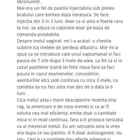
obisnuiesti.
Mai era un fel de pastila injectabila sub pielea
bratului care emitea doza necesara. Se face
injectia din 3 in 3 luni, doar ca si asta e foarte rara
la noi- se aduce la cabinete doar pe baza de
comanda prealabila.
Despre inelul vaginal- mi l-a aratat- o chestie
subtire (ca inelele de perdea) albastru. Mie mi-a
spus ca se introduce cate unul saptamanal si faci
pauza de 7 zile dupa 3 inele de-alea. La fel ca si in
cazul pastilelor (cand iei folie noua fara sa faci
pauza in cazul examenelor, concediilor,
aventurilor etc), poti continua cu inca 3 inele, cu
conditia sa nu faci asta mai des de o data la 6
luni.
Cica inelul asta-i mare descoperire recenta (ma
rog, la americani e de ceva vreme) si ca ar fi
solutia cea mai eficienta: emite doar o cantitate
mica si in mod continuu, fara a-ti provoca senzatia
ca ai mestecat metal. Eu am senzatia asta la vreo
ora dupa ce iau pastila. O fi doar autosugestie, nu
stiu. Cert e ca pastilele dau efecte adverse si