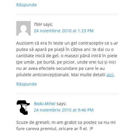
Răspunde
TNH
says:
24 noiembrie 2010 at 1:23 PM
Auzisem că era în teste un gel contraceptiv ce s-ar
putea să apară pe piaţă în câţiva ani: te dai cu o
cantitate mică de gel, o masezi până intră în piele
(pe umăr, pe burtă, pe picior, unde vrei tu) şi nici
nu ar avea efectele secundare pe care le au
pilulele anticoncepţionale. Mai multe detalii
aici
.
Răspunde
Radu-Mihai
says:
24 noiembrie 2010 at 9:46 PM
Scuze de greseli; m-am grabit sa postez sa nu-mi
fure careva premiul, oricare ar fi el. :P