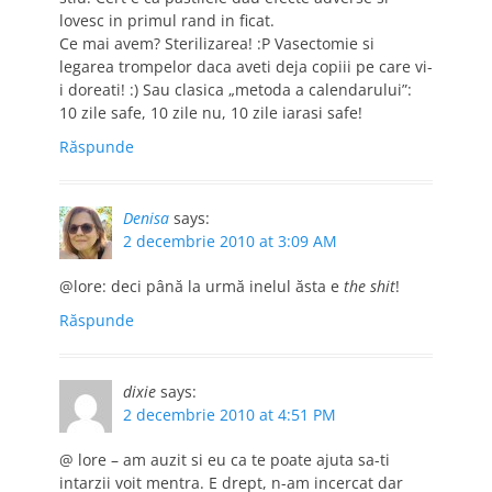
lovesc in primul rand in ficat.
Ce mai avem? Sterilizarea! :P Vasectomie si
legarea trompelor daca aveti deja copiii pe care vi-
i doreati! :) Sau clasica „metoda a calendarului”:
10 zile safe, 10 zile nu, 10 zile iarasi safe!
Răspunde
Denisa
says:
2 decembrie 2010 at 3:09 AM
@lore: deci până la urmă inelul ăsta e
the shit
!
Răspunde
dixie
says:
2 decembrie 2010 at 4:51 PM
@ lore – am auzit si eu ca te poate ajuta sa-ti
intarzii voit mentra. E drept, n-am incercat dar