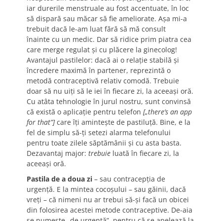
iar durerile menstruale au fost accentuate, în loc
să dispară sau măcar să fie ameliorate. Așa mi-a
trebuit dacă le-am luat fără să mă consult
înainte cu un medic. Dar să ridice prim piatra cea
care merge regulat și cu plăcere la ginecolog!
Avantajul pastilelor: dacă ai o relație stabilă și
încredere maximă în partener, reprezintă o
metodă contraceptivă relativ comodă. Trebuie
doar să nu uiți să le iei în fiecare zi, la aceeași oră.
Cu atâta tehnologie în jurul nostru, sunt convinsă
că există o aplicație pentru telefon
[„there’s an app
for that”]
care îți amintește de pastiluță. Bine, e la
fel de simplu să-ți setezi alarma telefonului
pentru toate zilele săptămânii și cu asta basta.
Dezavantaj major:
trebuie
luată în fiecare zi, la
aceeași oră.
Pastila de a doua zi
– sau contracepția de
urgență. E la mintea cocoșului – sau găinii, dacă
vreți – că nimeni nu ar trebui să-și facă un obicei
din folosirea acestei metode contraceptive. De-aia
se numește „de urgență”, pentru că se apelează la