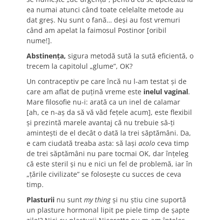
ea numai atunci când toate celelalte metode au
dat greș. Nu sunt o fană… deși au fost vremuri
când am apelat la faimosul Postinor [oribil
nume!].
Abstinența,
sigura metodă sută la sută eficientă, o
trecem la capitolul „glume”, OK?
Un contraceptiv pe care încă nu l-am testat și de
care am aflat de puțină vreme este
inelul vaginal
.
Mare filosofie nu-i: arată ca un inel de calamar
[ah, ce n-aș da să vă văd fețele acum], este flexibil
și prezintă marele avantaj că nu trebuie să-ți
amintești de el decât o dată la trei săptămâni. Da,
e cam ciudată treaba asta: să lași
acolo
ceva timp
de trei săptămâni nu pare tocmai OK, dar înțeleg
că este steril și nu e nici un fel de problemă, iar în
„țările civilizate” se folosește cu succes de ceva
timp.
Plasturii
nu sunt
my thing
și nu știu cine suportă
un plasture hormonal lipit pe piele timp de șapte