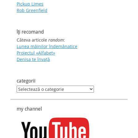
Pickup Limes
Rob Greenfield
îţi recomand
Câteva articole
random
:
Lunea mâinilor îndemânatice
Proiectul «Alfabet»
Denisa te învaţă
categorii
categorii
my channel