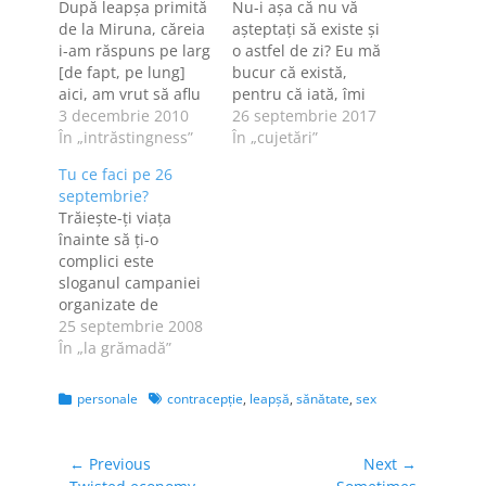
După leapșa primită
Nu-i așa că nu vă
de la Miruna, căreia
așteptați să existe și
i-am răspuns pe larg
o astfel de zi? Eu mă
[de fapt, pe lung]
bucur că există,
aici, am vrut să aflu
pentru că iată, îmi
mai multe despre
3 decembrie 2010
oferă ocazia să
26 septembrie 2017
inelul ăsta minune,
În „intrăstingness”
vorbesc despre
În „cujetări”
așa că am apelat la
contracepție. Sunt
Tu ce faci pe 26
prietenul meu cel
femei pentru care
septembrie?
mai bun, Google.
principala metodă
Trăieşte-ţi viaţa
Sau am efectuat o
de contracepție este
înainte să ţi-o
simplă căutare pe
întreruperea de
complici este
Google, dacă vreți.
sarcină. Cu toate că
sloganul campaniei
Unele cititoare mi-
sunt pro choice,
organizate de
au…
adică sunt de
Societatea de
25 septembrie 2008
părere…
Educaţie
În „la grămadă”
Contraceptivă şi
Sexuală [SECS],
Categories
Tags
personale
contracepție
,
leapşă
,
sănătate
,
sex
vineri, 26
septembrie, cu
ocazia Zilei
Navigare
← Previous
Next →
Mondiale a
Previous
Next