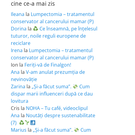
cine ce-a mai zis
Ileana
la
Lumpectomia – tratamentul
conservator al cancerului mamar (P)
Dorina
la
Ce înseamnă, pe înțelesul
tuturor, noile reguli europene de
reciclare
Irena
la
Lumpectomia – tratamentul
conservator al cancerului mamar (P)
Ion
la
Feriţi-vă de Finalgon!
Ana
la
V-am anulat prezumția de
nevinovăție
Zarina
la
„Și-a făcut suma”.
Cum
dispar marii influenceri după ce dau
lovitura
Cris
la
NOHA – Tu café, videoclipul
Ana
la
Noutăți despre sustenabilitate
(7)
Marius
la
„Și-a făcut suma”.
Cum