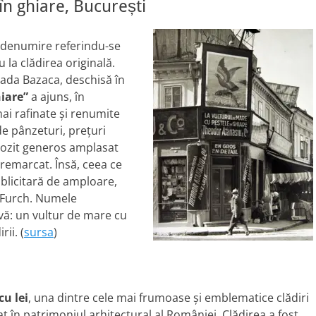
în ghiare, București
 denumire referindu-se
u la clădirea originală.
rada Bazaca, deschisă în
hiare”
a ajuns, în
mai rafinate și renumite
de pânzeturi, prețuri
pozit generos amplasat
t remarcat. Însă, ceea ce
blicitară de amploare,
. Furch. Numele
vă: un vultur de mare cu
ii. (
sursa
)
cu lei
, una dintre cele mai frumoase și emblematice clădiri
 în patrimoniul arhitectural al României. Clădirea a fost