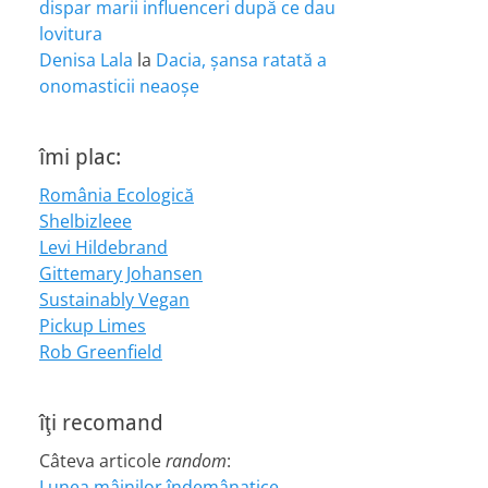
dispar marii influenceri după ce dau
lovitura
Denisa Lala
la
Dacia, șansa ratată a
onomasticii neaoșe
îmi plac:
România Ecologică
Shelbizleee
Levi Hildebrand
Gittemary Johansen
Sustainably Vegan
Pickup Limes
Rob Greenfield
îţi recomand
Câteva articole
random
:
Lunea mâinilor îndemânatice