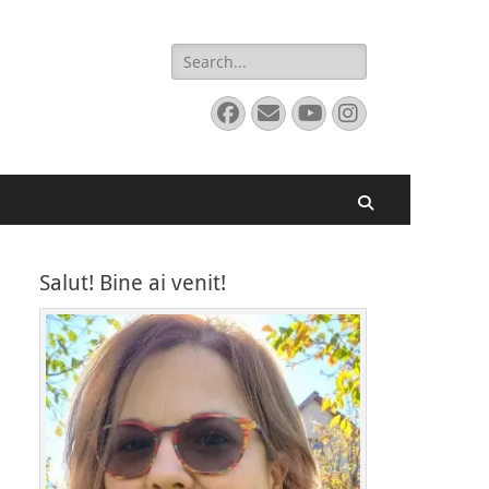
Search
for:
Facebook
Email
YouTube
Instagram
Search
Salut! Bine ai venit!