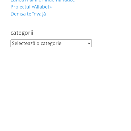
Proiectul «Alfabet»
Denisa te învaţă
categorii
categorii