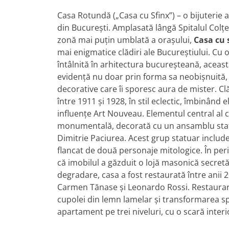
Casa Rotundă („Casa cu Sfinx”) – o bijuterie 
din București. Amplasată lângă Spitalul Colțea
zonă mai puțin umblată a orașului,
Casa cu 
mai enigmatice clădiri ale Bucureștiului. Cu o
întâlnită în arhitectura bucureșteană, aceast
evidență nu doar prin forma sa neobișnuită, 
decorative care îi sporesc aura de mister. Cl
între 1911 și 1928, în stil eclectic, îmbinând
influențe Art Nouveau. Elementul central al 
monumentală, decorată cu un ansamblu statu
Dimitrie Paciurea. Acest grup statuar includ
flancat de două personaje mitologice. În peri
că imobilul a găzduit o lojă masonică secret
degradare, casa a fost restaurată între anii 2
Carmen Tănase și Leonardo Rossi. Restaurar
cupolei din lemn lamelar și transformarea spa
apartament pe trei niveluri, cu o scară inter