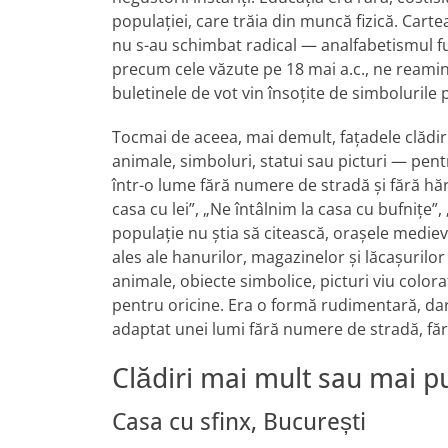
populației, care trăia din muncă fizică. Carte
nu s-au schimbat radical — analfabetismul func
precum cele văzute pe 18 mai a.c., ne reamin
buletinele de vot vin însoțite de simbolurile pa
Tocmai de aceea, mai demult, fațadele clădir
animale, simboluri, statui sau picturi — pent
într-o lume fără numere de stradă și fără hăr
casa cu lei”, „Ne întâlnim la casa cu bufnițe”
populație nu știa să citească, orașele mediev
ales ale hanurilor, magazinelor și lăcașuril
animale, obiecte simbolice, picturi viu color
pentru oricine. Era o formă rudimentară, dar
adaptat unei lumi fără numere de stradă, fără
Clădiri mai mult sau mai pu
Casa cu sfinx, București