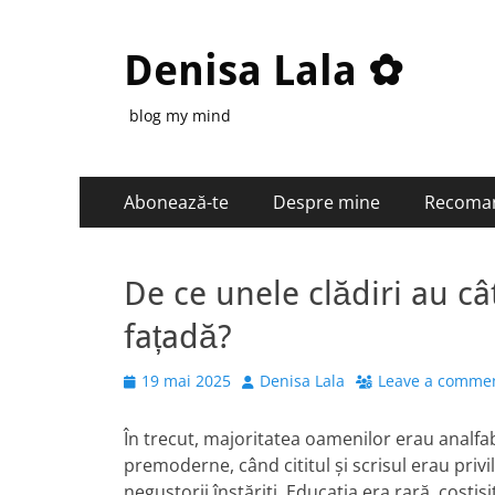
Denisa Lala ✿
blog my mind
Primary
Skip
Abonează-te
Despre mine
Recoma
to
Menu
content
De ce unele clădiri au c
fațadă?
Posted
Author
19 mai 2025
Denisa Lala
Leave a comme
on
În trecut, majoritatea oamenilor erau analfab
premoderne, când cititul și scrisul erau privile
negustorii înstăriți. Educația era rară, cost