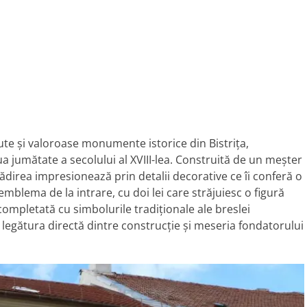
ute și valoroase monumente istorice din Bistrița,
ua jumătate a secolului al XVIII-lea. Construită de un meșter
lădirea impresionează prin detalii decorative ce îi conferă o
emblema de la intrare, cu doi lei care străjuiesc o figură
mpletată cu simbolurile tradiționale ale breslei
 legătura directă dintre construcție și meseria fondatorului