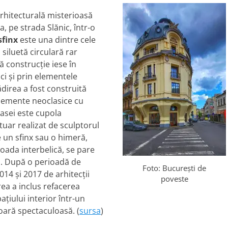
arhitecturală misterioasă
, pe strada Slănic, într-o
sfinx
este una dintre cele
 siluetă circulară rar
ă construcție iese în
ci și prin elementele
ădirea a fost construită
 elemente neoclasice cu
casei este cupola
ar realizat de sculptorul
e un sfinx sau o himeră,
oada interbelică, se pare
ă. După o perioadă de
Foto: București de
014 și 2017 de arhitecții
poveste
ea a inclus refacerea
țiului interior într-un
ioară spectaculoasă. (
sursa
)