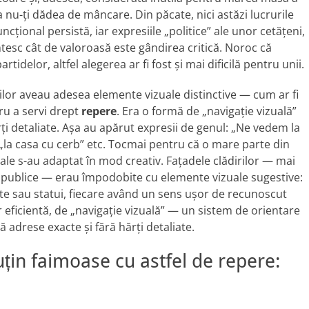
a nu-ți dădea de mâncare. Din păcate, nici astăzi lucrurile
țional persistă, iar expresiile „politice” ale unor cetățeni,
tesc cât de valoroasă este gândirea critică. Noroc că
rtidelor, altfel alegerea ar fi fost și mai dificilă pentru unii.
ilor aveau adesea elemente vizuale distinctive — cum ar fi
ru a servi drept
repere
. Era o formă de „navigație vizuală”
ți detaliate. Așa au apărut expresii de genul: „Ne vedem la
, „la casa cu cerb” etc. Tocmai pentru că o mare parte din
ale s-au adaptat în mod creativ. Fațadele clădirilor — mai
or publice — erau împodobite cu elemente vizuale sugestive:
ate sau statui, fiecare având un sens ușor de recunoscut
 eficientă, de „navigație vizuală” — un sistem de orientare
 adrese exacte și fără hărți detaliate.
țin faimoase cu astfel de repere: