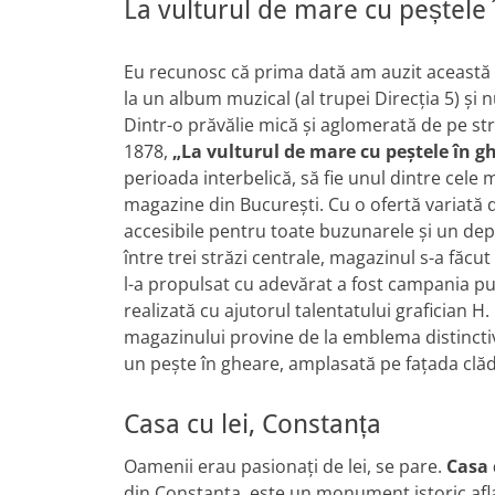
La vulturul de mare cu peștele 
Eu recunosc că prima dată am auzit această
la un album muzical (al trupei Direcția 5) și n
Dintr-o prăvălie mică și aglomerată de pe st
1878,
„La vulturul de mare cu peștele în g
perioada interbelică, să fie unul dintre cele 
magazine din București. Cu o ofertă variată 
accesibile pentru toate buzunarele și un de
între trei străzi centrale, magazinul s-a făcu
l-a propulsat cu adevărat a fost campania pu
realizată cu ajutorul talentatului grafician H
magazinului provine de la emblema distincti
un pește în gheare, amplasată pe fațada clădir
Casa cu lei, Constanța
Oamenii erau pasionați de lei, se pare.
Casa 
din Constanța, este un monument istoric aflat