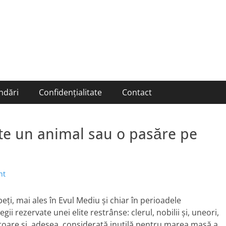
ndări
Confidențialitate
Contact
âte un animal sau o pasăre pe
nt
eți, mai ales în Evul Mediu și chiar în perioadele
gii rezervate unei elite restrânse: clerul, nobilii și, uneori,
isitoare și, adesea, considerată inutilă pentru marea masă a