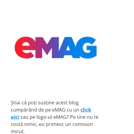
Știai că poți susține acest blog
cumpărând de pe eMAG cu un
click
aici
sau pe logo-ul eMAG? Pe tine nu te
costă nimic, eu primesc un comision
micuț.