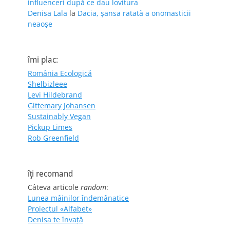
influenceri după ce dau lovitura
Denisa Lala
la
Dacia, șansa ratată a onomasticii
neaoșe
îmi plac:
România Ecologică
Shelbizleee
Levi Hildebrand
Gittemary Johansen
Sustainably Vegan
Pickup Limes
Rob Greenfield
îţi recomand
Câteva articole
random
:
Lunea mâinilor îndemânatice
Proiectul «Alfabet»
Denisa te învaţă