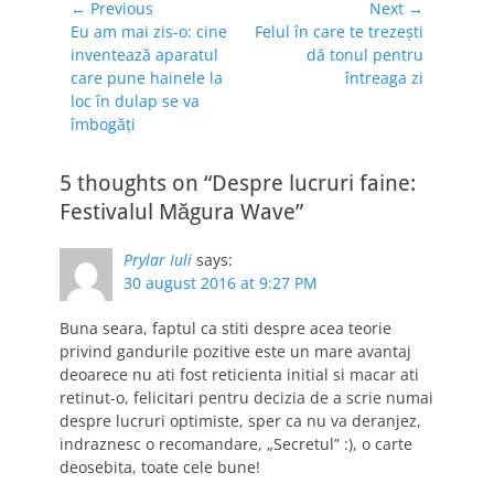
Navigare
← Previous
Next →
Previous
Next
Eu am mai zis-o: cine
Felul în care te trezești
în
post:
post:
inventează aparatul
dă tonul pentru
articole
care pune hainele la
întreaga zi
loc în dulap se va
îmbogăți
5 thoughts on “Despre lucruri faine:
Festivalul Măgura Wave”
Prylar Iuli
says:
30 august 2016 at 9:27 PM
Buna seara, faptul ca stiti despre acea teorie
privind gandurile pozitive este un mare avantaj
deoarece nu ati fost reticienta initial si macar ati
retinut-o, felicitari pentru decizia de a scrie numai
despre lucruri optimiste, sper ca nu va deranjez,
indraznesc o recomandare, „Secretul” :), o carte
deosebita, toate cele bune!