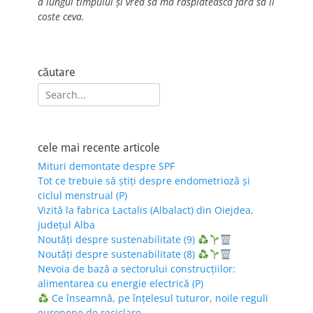
a lungul timpului și vrea să mă răsplătească fără să îl
coste ceva.
căutare
Search
for:
cele mai recente articole
Mituri demontate despre SPF
Tot ce trebuie să știți despre endometrioză și
ciclul menstrual (P)
Vizită la fabrica Lactalis (Albalact) din Oiejdea,
județul Alba
Noutăți despre sustenabilitate (9)
Noutăți despre sustenabilitate (8)
Nevoia de bază a sectorului construcțiilor:
alimentarea cu energie electrică (P)
Ce înseamnă, pe înțelesul tuturor, noile reguli
europene de reciclare