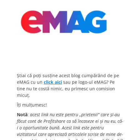
Știai că poți susține acest blog cumpărând de pe
eMAG cu un
click aici
sau pe logo-ul eMAG? Pe
tine nu te costă nimic, eu primesc un comision
micuț.
Îți mulțumesc!
Notă
:
acest link nu este pentru „prietenii” care și-au
făcut cont de Profitshare ca să încaseze ei și nu eu, că-
i o oportunitate bună. Acest link este pentru
vizitatorul care apreciază articolele scrise de mine de-