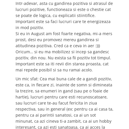
Intr-adevar, asta cu gandirea pozitiva si atrasul de
lucruri pozitive, functioneaza si este o chestie cat
se poate de logica, cu explicatii stiintifice.
Important este sa faci lucruri care te energizeaza
in mod pozitiv.
Si eu in August am fost foarte negativa, mi-a mers
prost, desi eu promovez mereu gandirea si
atitudinea pozitiva. Cred ca e ceva in aer :)))
Oricum… si eu ma mobilizez si incep sa gandesc
pozitiv, din nou. Nu exista sa fii pozitiv tot timpul.
Important este sa iti revii din starea proasta, cat
mai repede posibil si sa nu ramai acolo.
Un mic sfat: Cea mai buna cale de a gandi pozitiv,
este ca, in fiecare zi, inainte de somn si dimineata
la trezire, sa enumeri in gand (sau pe o foaie de
hartie), lucruri pentru care esti recunoscatoare,
sau lucruri care te-au facut fericita in ziua
respectiva, sau in general (ex: pentru ca ai casa ta,
pentru ca ai parintii sanatosi, ca ai un sot
minunat, ca azi cineva ti-a zambit, ca ai un hobby
interesant, ca azi esti sanatoasa, ca ai acces la