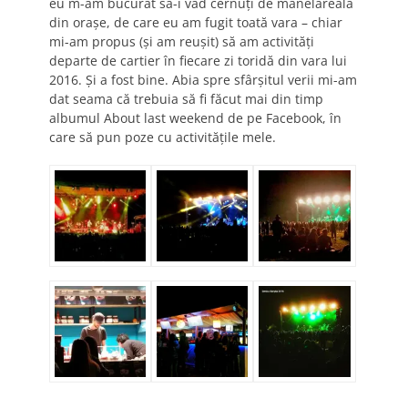
eu m-am bucurat să-i văd cernuți de manelăreala
din orașe, de care eu am fugit toată vara – chiar
mi-am propus (și am reușit) să am activități
departe de cartier în fiecare zi toridă din vara lui
2016. Și a fost bine. Abia spre sfârșitul verii mi-am
dat seama că trebuia să fi făcut mai din timp
albumul About last weekend de pe Facebook, în
care să pun poze cu activitățile mele.