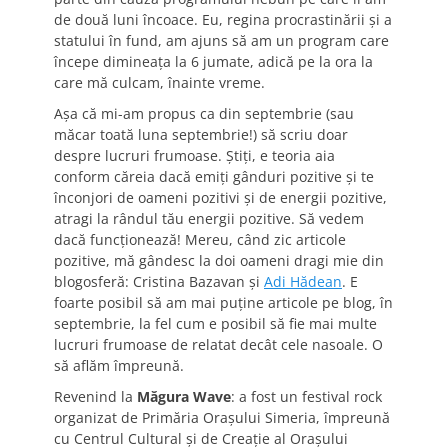
de două luni încoace. Eu, regina procrastinării și a
statului în fund, am ajuns să am un program care
începe dimineața la 6 jumate, adică pe la ora la
care mă culcam, înainte vreme.
Așa că mi-am propus ca din septembrie (sau
măcar toată luna septembrie!) să scriu doar
despre lucruri frumoase. Știți, e teoria aia
conform căreia dacă emiți gânduri pozitive și te
înconjori de oameni pozitivi și de energii pozitive,
atragi la rândul tău energii pozitive. Să vedem
dacă funcționează! Mereu, când zic articole
pozitive, mă gândesc la doi oameni dragi mie din
blogosferă: Cristina Bazavan și
Adi Hădean
. E
foarte posibil să am mai puține articole pe blog, în
septembrie, la fel cum e posibil să fie mai multe
lucruri frumoase de relatat decât cele nasoale. O
să aflăm împreună.
Revenind la
Măgura Wave
: a fost un festival rock
organizat de Primăria Orașului Simeria, împreună
cu Centrul Cultural și de Creație al Orașului