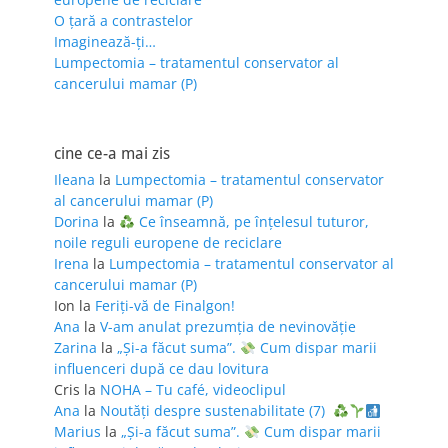
O țară a contrastelor
Imaginează-ți…
Lumpectomia – tratamentul conservator al
cancerului mamar (P)
cine ce-a mai zis
Ileana
la
Lumpectomia – tratamentul conservator
al cancerului mamar (P)
Dorina
la
Ce înseamnă, pe înțelesul tuturor,
noile reguli europene de reciclare
Irena
la
Lumpectomia – tratamentul conservator al
cancerului mamar (P)
Ion
la
Feriţi-vă de Finalgon!
Ana
la
V-am anulat prezumția de nevinovăție
Zarina
la
„Și-a făcut suma”.
Cum dispar marii
influenceri după ce dau lovitura
Cris
la
NOHA – Tu café, videoclipul
Ana
la
Noutăți despre sustenabilitate (7)
Marius
la
„Și-a făcut suma”.
Cum dispar marii