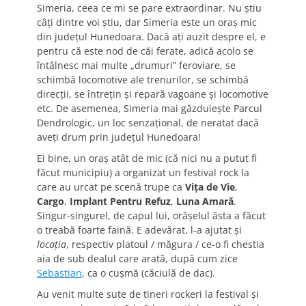
Simeria, ceea ce mi se pare extraordinar. Nu știu
câți dintre voi știu, dar Simeria este un oraș mic
din județul Hunedoara. Dacă ați auzit despre el, e
pentru că este nod de căi ferate, adică acolo se
întâlnesc mai multe „drumuri” feroviare, se
schimbă locomotive ale trenurilor, se schimbă
direcții, se întrețin și repară vagoane și locomotive
etc. De asemenea, Simeria mai găzduiește Parcul
Dendrologic, un loc senzațional, de neratat dacă
aveți drum prin județul Hunedoara!
Ei bine, un oraș atât de mic (că nici nu a putut fi
făcut municipiu) a organizat un festival rock la
care au urcat pe scenă trupe ca
Vița de Vie
,
Cargo
,
Implant Pentru Refuz
,
Luna Amară
.
Singur-singurel, de capul lui, orășelul ăsta a făcut
o treabă foarte faină. E adevărat, l-a ajutat și
locația
, respectiv platoul / măgura / ce-o fi chestia
aia de sub dealul care arată, după cum zice
Sebastian
, ca o cușmă (căciulă de dac).
Au venit multe sute de tineri rockeri la festival și