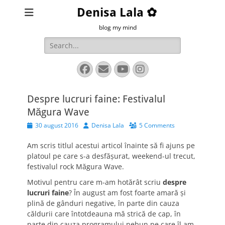
Denisa Lala ✿
blog my mind
Search
for:
Facebook
Email
YouTube
Instagram
Despre lucruri faine: Festivalul
Măgura Wave
Posted
Author
30 august 2016
Denisa Lala
5 Comments
on
Am scris titlul acestui articol înainte să fi ajuns pe
platoul pe care s-a desfășurat, weekend-ul trecut,
festivalul rock Măgura Wave.
Motivul pentru care m-am hotărât scriu
despre
lucruri faine
? În august am fost foarte amară și
plină de gânduri negative, în parte din cauza
căldurii care întotdeauna mă strică de cap, în
parte din cauza programului nebun pe care îl am