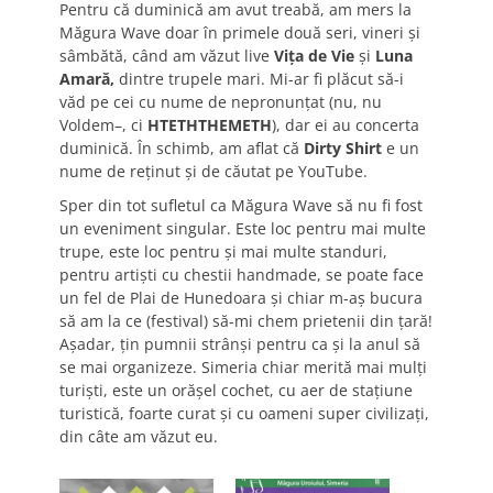
Pentru că duminică am avut treabă, am mers la
Măgura Wave doar în primele două seri, vineri și
sâmbătă, când am văzut live
Vița de Vie
și
Luna
Amară,
dintre trupele mari. Mi-ar fi plăcut să-i
văd pe cei cu nume de nepronunțat (nu, nu
Voldem–, ci
HTETHTHEMETH
), dar ei au concerta
duminică. În schimb, am aflat că
Dirty Shirt
e un
nume de reținut și de căutat pe YouTube.
Sper din tot sufletul ca Măgura Wave să nu fi fost
un eveniment singular. Este loc pentru mai multe
trupe, este loc pentru și mai multe standuri,
pentru artiști cu chestii handmade, se poate face
un fel de Plai de Hunedoara și chiar m-aș bucura
să am la ce (festival) să-mi chem prietenii din țară!
Așadar, țin pumnii strânși pentru ca și la anul să
se mai organizeze. Simeria chiar merită mai mulți
turiști, este un orășel cochet, cu aer de stațiune
turistică, foarte curat și cu oameni super civilizați,
din câte am văzut eu.