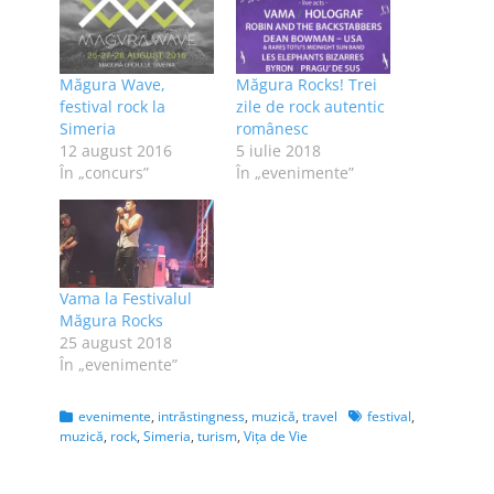
Măgura Wave,
Măgura Rocks! Trei
festival rock la
zile de rock autentic
Simeria
românesc
12 august 2016
5 iulie 2018
În „concurs”
În „evenimente”
Vama la Festivalul
Măgura Rocks
25 august 2018
În „evenimente”
Categories
Tags
evenimente
,
intrăstingness
,
muzică
,
travel
festival
,
muzică
,
rock
,
Simeria
,
turism
,
Vița de Vie