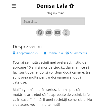
Denisa Lala ✿
blog my mind
Search
for:
Facebook
Email
YouTube
Instagram
Despre vecini
Posted
Author
4 septembrie 2010
Denisa Lala
5 Comments
on
Tocmai se mută vecinii mei preferaţi. Îi ştiu de
aproape 10 ani şi mor de ciudă… dar n-am ce să
fac, sunt doar ei doi şi vor doar două camere, trei
sunt prea multe pentru doi oameni şi două
căţeluşe.
Mai în glumă, mai în serios, le-am spus că
mutările ar trebui să fie aprobate de vecini, la fel
ca în cazul înfiinţării unei societăţi comerciale. Nu-
s de acord vecinii, nu te muţi!