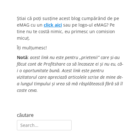
Știai că poți susține acest blog cumpărând de pe
eMAG cu un
click aici
sau pe logo-ul eMAG? Pe
tine nu te costă nimic, eu primesc un comision
micuț.
Îți mulțumesc!
Notă
:
acest link nu este pentru „prietenii” care și-au
făcut cont de Profitshare ca să încaseze ei și nu eu, că-
i o oportunitate bună. Acest link este pentru
vizitatorul care apreciază articolele scrise de mine de-
a lungul timpului și vrea să mă răsplătească fără să îl
coste ceva.
căutare
Search
for: