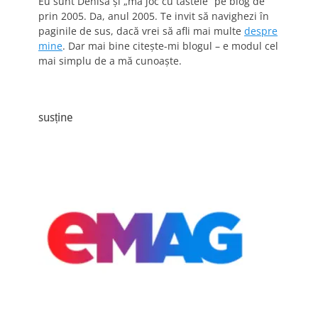
Eu sunt Denisa și „mă joc cu tastele” pe blog de
prin 2005. Da, anul 2005. Te invit să navighezi în
paginile de sus, dacă vrei să afli mai multe
despre
mine
. Dar mai bine citește-mi blogul – e modul cel
mai simplu de a mă cunoaște.
susține