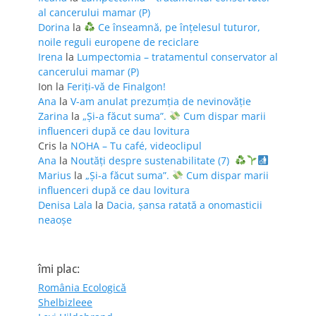
al cancerului mamar (P)
Dorina
la
Ce înseamnă, pe înțelesul tuturor,
noile reguli europene de reciclare
Irena
la
Lumpectomia – tratamentul conservator al
cancerului mamar (P)
Ion
la
Feriţi-vă de Finalgon!
Ana
la
V-am anulat prezumția de nevinovăție
Zarina
la
„Și-a făcut suma”.
Cum dispar marii
influenceri după ce dau lovitura
Cris
la
NOHA – Tu café, videoclipul
Ana
la
Noutăți despre sustenabilitate (7)
Marius
la
„Și-a făcut suma”.
Cum dispar marii
influenceri după ce dau lovitura
Denisa Lala
la
Dacia, șansa ratată a onomasticii
neaoșe
îmi plac:
România Ecologică
Shelbizleee