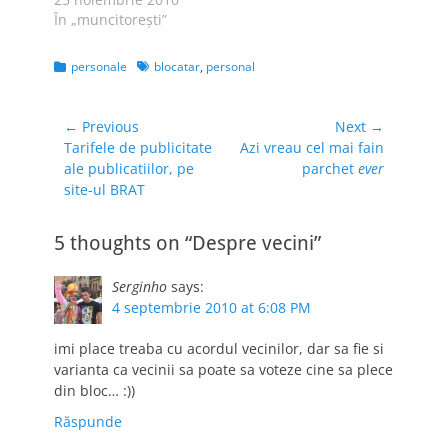
termică a
În „muncitoreşti”
apartamentului, așa
că astea-s sfaturile
Categories
Tags
personale
blocatar
,
personal
pe care vi le pot eu
da pentru iarnă: o
cameră cu parchet e
Navigare
← Previous
Next →
o idee mai
Previous
Next
Tarifele de publicitate
Azi vreau cel mai fain
în
călduroasă decât
post:
post:
ale publicatiilor, pe
parchet
ever
articole
cea fără parchet. Cu
site-ul BRAT
cât e…
5 thoughts on “Despre vecini”
Serginho
says:
4 septembrie 2010 at 6:08 PM
imi place treaba cu acordul vecinilor, dar sa fie si
varianta ca vecinii sa poate sa voteze cine sa plece
din bloc… :))
Răspunde