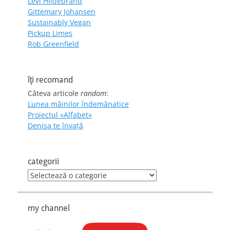
Levi Hildebrand
Gittemary Johansen
Sustainably Vegan
Pickup Limes
Rob Greenfield
îţi recomand
Câteva articole
random
:
Lunea mâinilor îndemânatice
Proiectul «Alfabet»
Denisa te învaţă
categorii
categorii
my channel