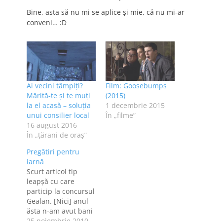
Bine, asta să nu mi se aplice şi mie, că nu mi-ar
conveni… :D
Ai vecini tâmpiți?
Film: Goosebumps
Mărită-te și te muți
(2015)
la el acasă – soluția
1 decembrie 2015
unui consilier local
În „filme”
16 august 2016
În „ţărani de oraş”
Pregătiri pentru
iarnă
Scurt articol tip
leapşă cu care
particip la concursul
Gealan. [Nici] anul
ăsta n-am avut bani
pentru izolarea
25 noiembrie 2010