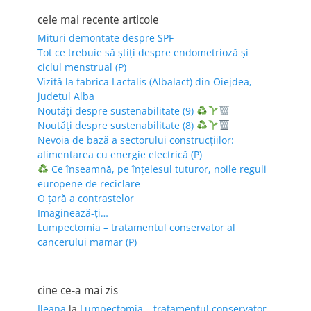
cele mai recente articole
Mituri demontate despre SPF
Tot ce trebuie să știți despre endometrioză și
ciclul menstrual (P)
Vizită la fabrica Lactalis (Albalact) din Oiejdea,
județul Alba
Noutăți despre sustenabilitate (9)
Noutăți despre sustenabilitate (8)
Nevoia de bază a sectorului construcțiilor:
alimentarea cu energie electrică (P)
Ce înseamnă, pe înțelesul tuturor, noile reguli
europene de reciclare
O țară a contrastelor
Imaginează-ți…
Lumpectomia – tratamentul conservator al
cancerului mamar (P)
cine ce-a mai zis
Ileana
la
Lumpectomia – tratamentul conservator