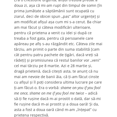
doua zi, aşa că mi-am rupt din timpul de somn [în
prima jumătate a săptămânii sunt ocupată cu
ziarul, deci de obicei spun „pas” altor urgenţe] şi
am modificat afişul aşa cum mi s-a cerut. Ba chiar
am mai făcut şi câteva modificări ulterioare,
pentru că prietena a venit cu idei şi după ce
treaba a fost gata, pentru că persoanele care
apăreau pe afiş s-au răzgândit etc. Câteva zile mai
târziu, am primit o parte din suma stabilită [cam
cât pentru patru pachete de ţigări, dacă vreţi să
râdeţi] şi promisiunea că restul banilor vor „veni”
cel mai târziu pe 8 martie. Azi e 28 martie şi,
dragă prietenă, dacă citeşti asta, te anunţ că nu
mai am nevoie de banii ăia, că ţi-am făcut cinste
cu afişul şi îl poţi considera ultima lucrare pe care
ţi-am făcut-o. Era o vorbă:
shame on you if you fool
me once, shame on me if you fool me twice
– adică
să-ţi fie ruşine dacă m-ai prostit o dată, dar să-mi
fie ruşine dacă m-ai prostit şi a doua oară! Şi da,
asta a fost a doua oară când m-am „înţepat” cu
prietena respectivă.