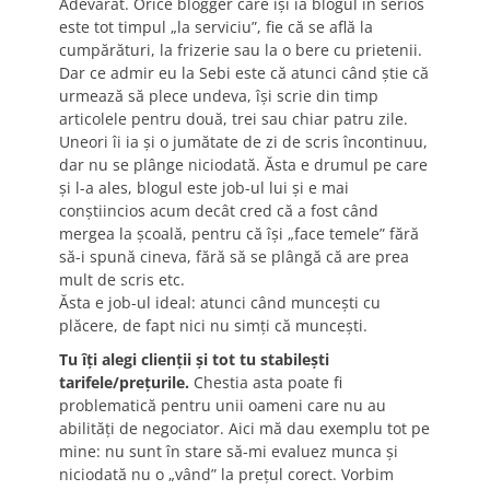
Adevărat. Orice blogger care îşi ia blogul în serios
este tot timpul „la serviciu”, fie că se află la
cumpărături, la frizerie sau la o bere cu prietenii.
Dar ce admir eu la Sebi este că atunci când ştie că
urmează să plece undeva, îşi scrie din timp
articolele pentru două, trei sau chiar patru zile.
Uneori îi ia şi o jumătate de zi de scris încontinuu,
dar nu se plânge niciodată. Ăsta e drumul pe care
şi l-a ales, blogul este job-ul lui şi e mai
conştiincios acum decât cred că a fost când
mergea la şcoală, pentru că îşi „face temele” fără
să-i spună cineva, fără să se plângă că are prea
mult de scris etc.
Ăsta e job-ul ideal: atunci când munceşti cu
plăcere, de fapt nici nu simţi că munceşti.
Tu îţi alegi clienţii şi tot tu stabileşti
tarifele/preţurile.
Chestia asta poate fi
problematică pentru unii oameni care nu au
abilităţi de negociator. Aici mă dau exemplu tot pe
mine: nu sunt în stare să-mi evaluez munca şi
niciodată nu o „vând” la preţul corect. Vorbim