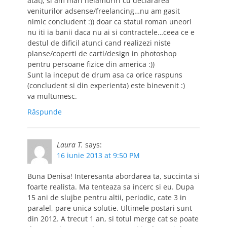
atat), si am mari nelamuriri cu declararea
veniturilor adsense/freelancing…nu am gasit
nimic concludent :)) doar ca statul roman uneori
nu iti ia banii daca nu ai si contractele…ceea ce e
destul de dificil atunci cand realizezi niste
planse/coperti de carti/design in photoshop
pentru persoane fizice din america :))
Sunt la inceput de drum asa ca orice raspuns
(concludent si din experienta) este binevenit :)
va multumesc.
Răspunde
Laura T.
says:
16 iunie 2013 at 9:50 PM
Buna Denisa! Interesanta abordarea ta, succinta si
foarte realista. Ma tenteaza sa incerc si eu. Dupa
15 ani de slujbe pentru altii, periodic, cate 3 in
paralel, pare unica solutie. Ultimele postari sunt
din 2012. A trecut 1 an, si totul merge cat se poate