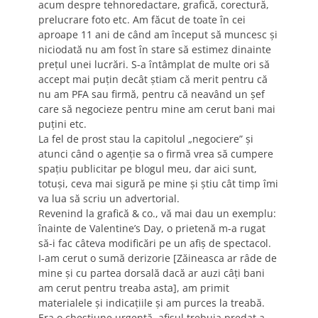
acum despre tehnoredactare, grafică, corectură,
prelucrare foto etc. Am făcut de toate în cei
aproape 11 ani de când am început să muncesc şi
niciodată nu am fost în stare să estimez dinainte
preţul unei lucrări. S-a întâmplat de multe ori să
accept mai puţin decât ştiam că merit pentru că
nu am PFA sau firmă, pentru că neavând un şef
care să negocieze pentru mine am cerut bani mai
puţini etc.
La fel de prost stau la capitolul „negociere” şi
atunci când o agenţie sa o firmă vrea să cumpere
spaţiu publicitar pe blogul meu, dar aici sunt,
totuşi, ceva mai sigură pe mine şi ştiu cât timp îmi
va lua să scriu un advertorial.
Revenind la grafică & co., vă mai dau un exemplu:
înainte de Valentine’s Day, o prietenă m-a rugat
să-i fac câteva modificări pe un afiş de spectacol.
I-am cerut o sumă derizorie [Zăineasca ar râde de
mine şi cu partea dorsală dacă ar auzi câţi bani
am cerut pentru treaba asta], am primit
materialele şi indicaţiile şi am purces la treabă.
Era o chestiune urgentă, afişul trebuia predat a