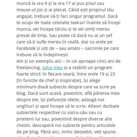
muncă la ora 9 şi la ora 17 ai pus pixul sau
mouse-ul jos şi ai plecat. Când eşti propriul tău
angajat, trebuie să-ţi faci singur programul. Dacă
te ocupi de toate celelalte
task-uri
înainte să începi
munca, vei începe târziu şi te vei simţi mereu
presat de timp. Sau poate că dacă nu ai un şef
care să-ţi sufle mereu în ceafă, stai cu orele pe
Facebook şi uiţi de – sau amâni – sarcinile pe care
trebuie să le îndeplineşti.
Am şi un exemplu aici – în cei aproape cinci ani de
freelancing,
soţul meu
şi-a stabilit un program
foarte strict: în fiecare seară, între orele 19 şi 23
[în funcţie de chef şi inspiraţie], îşi alege
minimum două subiecte despre care va scrie pe
blog. Dacă sunt acasă, povestim, află părerea mea
despre ele, îşi şlefuieşte ideile, adaugă noi
unghiuri şi apoi începe să le scrie. Alteori dezbate
subiectele respective cu socru-său sau cu
prietenii lui sau, povestind despre diverse alte
chestii, descoperă noi subiecte pentru articolele
de pe blog. Până aici, nimic deosebit, veţi spune.