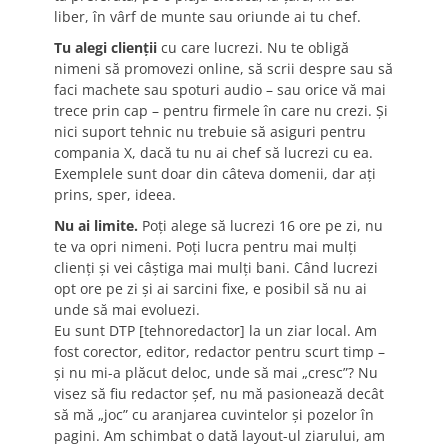
liber, în vârf de munte sau oriunde ai tu chef.
Tu alegi clienţii
cu care lucrezi. Nu te obligă
nimeni să promovezi online, să scrii despre sau să
faci machete sau spoturi audio – sau orice vă mai
trece prin cap – pentru firmele în care nu crezi. Şi
nici suport tehnic nu trebuie să asiguri pentru
compania X, dacă tu nu ai chef să lucrezi cu ea.
Exemplele sunt doar din câteva domenii, dar aţi
prins, sper, ideea.
Nu ai limite.
Poţi alege să lucrezi 16 ore pe zi, nu
te va opri nimeni. Poţi lucra pentru mai mulţi
clienţi şi vei câştiga mai mulţi bani. Când lucrezi
opt ore pe zi şi ai sarcini fixe, e posibil să nu ai
unde să mai evoluezi.
Eu sunt DTP [tehnoredactor] la un ziar local. Am
fost corector, editor, redactor pentru scurt timp –
şi nu mi-a plăcut deloc, unde să mai „cresc”? Nu
visez să fiu redactor şef, nu mă pasionează decât
să mă „joc” cu aranjarea cuvintelor şi pozelor în
pagini. Am schimbat o dată layout-ul ziarului, am