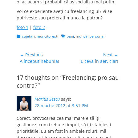
o fac acum şi probabil că aş socializa mai puţin.
Voi ce experienţe aveţi cu freelancing-ul? Vi se
potriveşte sau preferaţi munca la patron?
foto 1
|
foto 2
Categories
Tags
cujetări
,
muncitoreşti
bani
,
muncă
,
personal
Navigare
← Previous
Next →
Previous
Next
A început nebunia!
E ceva în aer, clar!
în
post:
post:
articole
17 thoughts on “Freelancing: pro sau
contra?”
Marius Sescu
says:
28 martie 2012 at 3:51 PM
Corect, provocarea cea mai mare e să îți
gestionezi cum trebuie timpul, să îți stabilești
prioritățile. Eu am fost în ambele roluri, mă
descurc și să lucrez pentru alții dar și pe cont