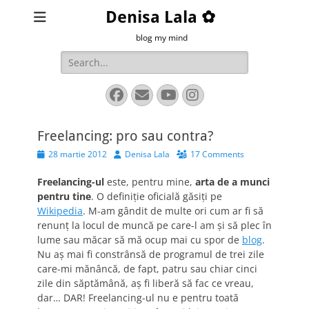
Denisa Lala ✿
blog my mind
Search
for:
Facebook
Email
YouTube
Instagram
Freelancing: pro sau contra?
Posted
Author
28 martie 2012
Denisa Lala
17 Comments
on
Freelancing-ul
este, pentru mine,
arta de a munci
pentru tine
. O definiţie oficială găsiţi pe
Wikipedia
. M-am gândit de multe ori cum ar fi să
renunţ la locul de muncă pe care-l am şi să plec în
lume sau măcar să mă ocup mai cu spor de
blog
.
Nu aş mai fi constrânsă de programul de trei zile
care-mi mănâncă, de fapt, patru sau chiar cinci
zile din săptămână, aş fi liberă să fac ce vreau,
dar… DAR! Freelancing-ul nu e pentru toată