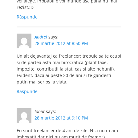
voi alege. Probabil o voi intinde asa pana nu mai
rezist.:D
Răspunde
Andrei
says:
28 martie 2012 at 8:50 PM
Un alt dejavantaj ca freelancer: trebuie sa te ocupi
si de partea asta mai birocratica (platit taxe,
impozite, contributii la stat, cas si alte nebunii).
Evident, daca ai peste 20 de ani si te gandesti
putin mai serios la viata.
Răspunde
Ionut
says:
28 martie 2012 at 9:10 PM
Eu sunt freelancer de 4 ani de zile. Nici nu m-am
imbogatit dar nici nu am murit de foame :)