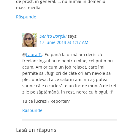
de prost, in general, … nu numai in domeniul
mass-media.
Răspunde
Denisa Bârgău
says:
17 iunie 2013 at 1:17 AM
@
Laura T.
: Eu până la urmă am decis că
freelancing-ul nu e pentru mine, cel puţin nu
acum. Am oricum un job relaxat, care îmi
permite să „fug” ori de câte ori am nevoie să
plec undeva. La ce salariu am, nu aş putea
spune că e o carieră, e un loc de muncă de trei
zile pe săptămână, în rest, noroc cu blogul. :P
Tu ce lucrezi? Reporter?
Răspunde
Lasă un răspuns