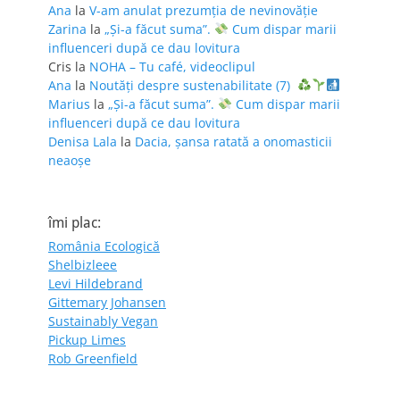
Ana
la
V-am anulat prezumția de nevinovăție
Zarina
la
„Și-a făcut suma”.
Cum dispar marii
influenceri după ce dau lovitura
Cris
la
NOHA – Tu café, videoclipul
Ana
la
Noutăți despre sustenabilitate (7)
Marius
la
„Și-a făcut suma”.
Cum dispar marii
influenceri după ce dau lovitura
Denisa Lala
la
Dacia, șansa ratată a onomasticii
neaoșe
îmi plac:
România Ecologică
Shelbizleee
Levi Hildebrand
Gittemary Johansen
Sustainably Vegan
Pickup Limes
Rob Greenfield