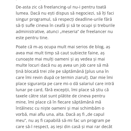
De-asta zic că freelancing-ul nu-i pentru toată
lumea. Dacă nu eşti dispus să negociezi, să îţi faci
singur programul, să respecţi deadline-urile fără
să-ţi sufle cineva în ceafă şi să te ocupi şi treburile
administrative, atunci „meseria” de freelancer nu
este pentru tine.
Poate că m-aş ocupa mult mai serios de blog, aş
avea mai mult timp să caut subiecte faine, aş
cunoaşte mai mulţi oameni şi aş vedea şi mai
multe locuri dacă nu aş avea un job care să mă
ţină blocată trei zile pe săptămână [plus una în
care îmi revin după ce termin ziarul]. Dar mie îmi
place siguranţa pe care mi-o dă salariul care intră
lunar pe card, fără excepţii, îmi place să ştiu că
taxele către stat sunt plătite de cineva pentru
mine, îmi place că în fiecare săptămână mă
întâlnesc cu nişte oameni şi mai schimbăm o
vorbă, mai aflu una, alta. Dacă aş fi „de capul
meu”, nu aş fi capabilă să-mi fac un program pe
care să-l respect, aş ieşi din casă şi mai rar decât