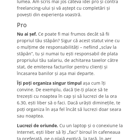
lumea. Am scris mai jos câteva idei pro şi contra
freelancing-ului şi vă aştept cu completări şi
poveşti din experienţa voastră.
Pro
Nu ai şef.
Ce poate fi mai frumos decât să fii
propriul tău stăpân? Sigur că acest statut vine cu
o mulţime de responsabilităţi – nefiind „sclav la
stăpân”, tu şi numai tu eşti responsabil de plata
propriului tău salariu, de achitarea taxelor către
stat, de emiterea facturilor pentru clienţi şi
încasarea banilor şi aşa mai departe.
Îţi poţi organiza singur timpul
aşa cum îţi
convine. De exemplu, dacă ţie-ţi place să te
trezeşti cu noaptea în cap şi să lucrezi de la ora
6.30, eşti liber să o faci. Dacă urăşti dimineţile, te
poţi organiza în aşa fel încât să lucrezi doar seara
sau noaptea.
Lucrezi de oriunde.
Cu un laptop şi o conexiune la
Internet, eşti liber să îţi „faci” biroul în cafeneaua
ta preferată, pe o plajă exotică, la ţară, în aer