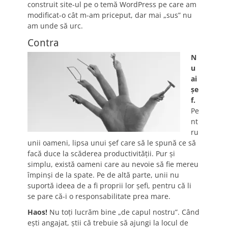
construit site-ul pe o temă WordPress pe care am
modificat-o cât m-am priceput, dar mai „sus” nu
am unde să urc.
Contra
N
u
ai
şe
f.
Pe
nt
ru
unii oameni, lipsa unui şef care să le spună ce să
facă duce la scăderea productivităţii. Pur şi
simplu, există oameni care au nevoie să fie mereu
împinşi de la spate. Pe de altă parte, unii nu
suportă ideea de a fi proprii lor şefi, pentru că li
se pare că-i o responsabilitate prea mare.
Haos!
Nu toţi lucrăm bine „de capul nostru”. Când
eşti angajat, ştii că trebuie să ajungi la locul de