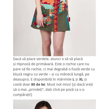
Dacă vă place verdele, atunci o să vă placă
şi Hipnoză de primăvară. Este o rochie care nu
pare să fie rochie, ci mai degrabă o fustă verde cu
bluză negru cu verde – şi cu mânecă lungă, pe
deasupra. E disponibilă în mărimile
L
şi
XL
şi
costă doar
80 de lei
. Must not miss! [şi dacă vreţi
să o mai „prindeţi”, daţi click pe poză ca s-o
cumpăraţi!]