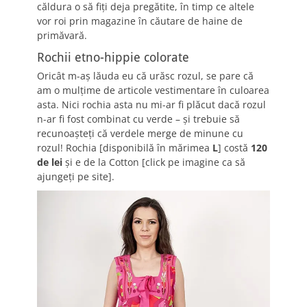
căldura o să fiţi deja pregătite, în timp ce altele
vor roi prin magazine în căutare de haine de
primăvară.
Rochii etno-hippie colorate
Oricât m-aş lăuda eu că urăsc rozul, se pare că
am o mulţime de articole vestimentare în culoarea
asta. Nici rochia asta nu mi-ar fi plăcut dacă rozul
n-ar fi fost combinat cu verde – şi trebuie să
recunoaşteţi că verdele merge de minune cu
rozul! Rochia [disponibilă în mărimea
L
] costă
120
de lei
şi e de la Cotton [click pe imagine ca să
ajungeţi pe site].