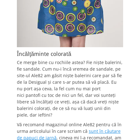
Încălţăminte colorată
Ce merge bine cu rochiile astea? Fie nişte balerini,
fie sandale. Cum nu-i încă vremea de sandale, pe
site-ul Ale82 am găsit nişte balerini care par să fie
de la Desigual şi care s-ar putea să vă placă. Eu
nu port aşa ceva, la fel cum nu mai port
nici pantofi cu toc de nici un fel, dar voi sunteţi
libere să încălţaţi ce vreţi, aşa că dacă vreţi nişte
balerini coloraţi, de ce să nu vă luaţi unii din
piele, dar ieftini?
Vă recomand magazinul online Ale82 pentru că în
urma articolului în care scriam că
sunt în căutare
de papuci de iarnă
, cineva mi l-a recomandat, am