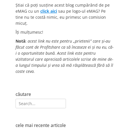
Știai că poți susține acest blog cumpărând de pe
eMAG cu un
click aici
sau pe logo-ul eMAG? Pe
tine nu te costă nimic, eu primesc un comision
micuț.
Îți mulțumesc!
Notă
:
acest link nu este pentru „prietenii” care și-au
făcut cont de Profitshare ca să încaseze ei și nu eu, că-
i o oportunitate bună. Acest link este pentru
vizitatorul care apreciază articolele scrise de mine de-
a lungul timpului și vrea să mă răsplătească fără să îl
coste ceva.
căutare
Search
for:
cele mai recente articole