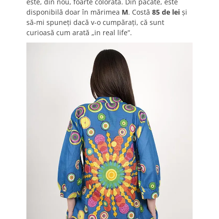
este, din nou, foarte colorată. Din păcate, este
disponibilă doar în mărimea
M
. Costă
85 de lei
şi
să-mi spuneţi dacă v-o cumpăraţi, că sunt
curioasă cum arată „in real life”.