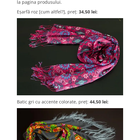
la pagina produsului.
Eşarfă roz [cum altfel?], preţ:
34,50 lei:
Batic gri cu accente colorate, preţ:
44,50 lei: