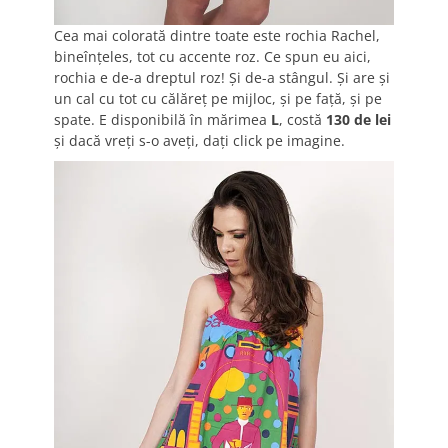
Cea mai colorată dintre toate este rochia Rachel,
bineînţeles, tot cu accente roz. Ce spun eu aici,
rochia e de-a dreptul roz! Şi de-a stângul. Şi are şi
un cal cu tot cu călăreţ pe mijloc, şi pe faţă, şi pe
spate. E disponibilă în mărimea
L
, costă
130 de lei
şi dacă vreţi s-o aveţi, daţi click pe imagine.