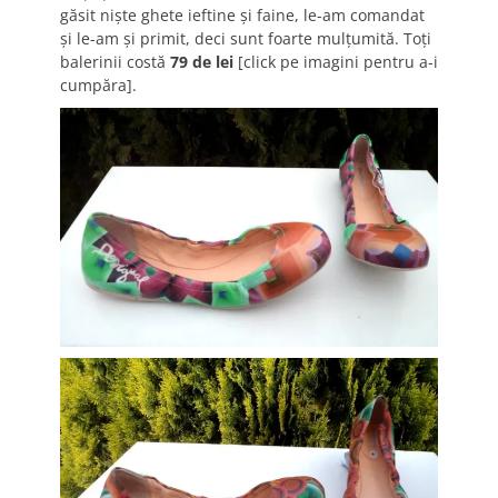
găsit nişte ghete ieftine şi faine, le-am comandat
şi le-am şi primit, deci sunt foarte mulţumită. Toţi
balerinii costă
79 de lei
[click pe imagini pentru a-i
cumpăra].