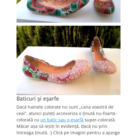
Baticuri şi eşarfe
Dacă hainele colorate nu sunt „cana voastră de
ceai”, atunci puteţi accesoriza o ţinută nu-foarte-
colorată cu
un batic sau o eşarfă
super-colorată.
Măcar aşa să ieşiţi în evidenţă, dacă nu prin
întreaga ţinută. :) Click pe imagini pentru a ajunge