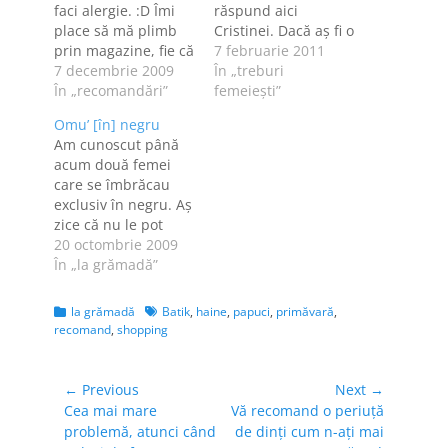
faci alergie. :D Îmi
răspund aici
place să mă plimb
Cristinei. Dacă aş fi o
prin magazine, fie că
rochie, probabil că
7 februarie 2011
merg la
7 decembrie 2009
aş fi dintr-un
În „treburi
cumpărături, fie că
În „recomandări”
material foarte
femeieşti”
fac doar "window
moale şi uşor - adică
Omu’ [în] negru
shopping", adică îmi
aş fi o rochie
Am cunoscut până
clătesc ochii prin
comodă, pentru că
acum două femei
vitrine sau pe
şi eu sunt cam
care se îmbrăcau
rafturile
comodă de felul
exclusiv în negru. Aş
magazinelor. Dar
meu; atenţie, am zis
zice că nu le pot
nu-mi place să-mi
comodă, nu…
înţelege, da' am avut
20 octombrie 2009
cumpăr lenjeria
şi eu o perioadă în
În „la grămadă”
intimă din
care negrul era
magazine. Prefer
singura culoare în
oricând
Categories
Tags
la grămadă
Batik
,
haine
,
papuci
,
primăvară
,
care mă suportam.
magazinele…
recomand
,
shopping
Tot auzisem eu că
negrul "subţiază",
plus că îmi plăceau
Navigare
← Previous
Next →
hainele negre. Din
Previous
Next
Cea mai mare
Vă recomand o periuţă
în
fericire…
post:
post:
problemă, atunci când
de dinţi cum n-aţi mai
articole