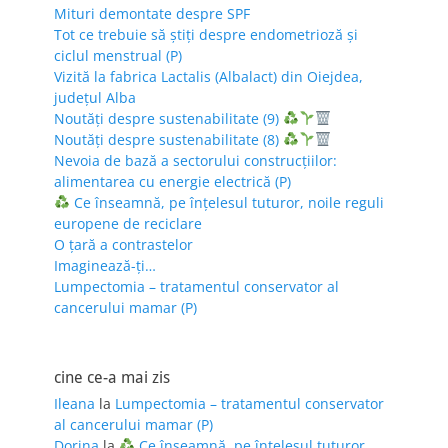
Mituri demontate despre SPF
Tot ce trebuie să știți despre endometrioză și
ciclul menstrual (P)
Vizită la fabrica Lactalis (Albalact) din Oiejdea,
județul Alba
Noutăți despre sustenabilitate (9)
Noutăți despre sustenabilitate (8)
Nevoia de bază a sectorului construcțiilor:
alimentarea cu energie electrică (P)
Ce înseamnă, pe înțelesul tuturor, noile reguli
europene de reciclare
O țară a contrastelor
Imaginează-ți…
Lumpectomia – tratamentul conservator al
cancerului mamar (P)
cine ce-a mai zis
Ileana
la
Lumpectomia – tratamentul conservator
al cancerului mamar (P)
Dorina
la
Ce înseamnă, pe înțelesul tuturor,