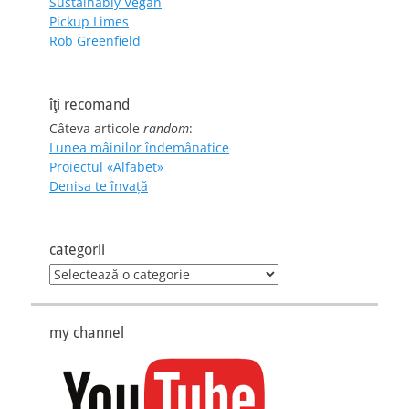
Sustainably Vegan
Pickup Limes
Rob Greenfield
îţi recomand
Câteva articole
random
:
Lunea mâinilor îndemânatice
Proiectul «Alfabet»
Denisa te învaţă
categorii
categorii
my channel