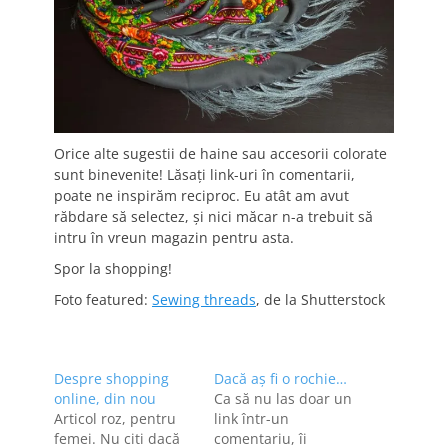
Orice alte sugestii de haine sau accesorii colorate
sunt binevenite! Lăsaţi link-uri în comentarii,
poate ne inspirăm reciproc. Eu atât am avut
răbdare să selectez, şi nici măcar n-a trebuit să
intru în vreun magazin pentru asta.
Spor la shopping!
Foto featured:
Sewing threads
, de la Shutterstock
Despre shopping
Dacă aş fi o rochie…
online, din nou
Ca să nu las doar un
Articol roz, pentru
link într-un
femei. Nu citi dacă
comentariu, îi