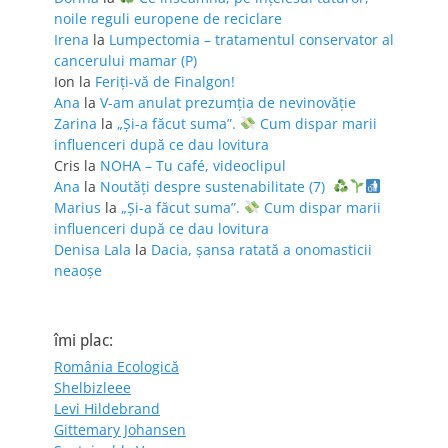
noile reguli europene de reciclare
Irena
la
Lumpectomia – tratamentul conservator al
cancerului mamar (P)
Ion
la
Feriţi-vă de Finalgon!
Ana
la
V-am anulat prezumția de nevinovăție
Zarina
la
„Și-a făcut suma”.
Cum dispar marii
influenceri după ce dau lovitura
Cris
la
NOHA – Tu café, videoclipul
Ana
la
Noutăți despre sustenabilitate (7)
Marius
la
„Și-a făcut suma”.
Cum dispar marii
influenceri după ce dau lovitura
Denisa Lala
la
Dacia, șansa ratată a onomasticii
neaoșe
îmi plac:
România Ecologică
Shelbizleee
Levi Hildebrand
Gittemary Johansen