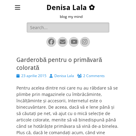
Denisa Lala ✿
blog my mind
Search
for:
Facebook
Email
YouTube
Instagram
Garderobă pentru o primăvară
colorată
Posted
Author
23 aprilie 2015
Denisa Lala
2 Comments
on
Pentru acelea dintre noi care nu au răbdare să se
plimbe prin magazinele cu îmbrăcăminte,
încălţăminte şi accesorii, Internetul este o
binecuvântare. De aceea, dacă vă e lene până şi
să căutaţi pe net, vă ajut cu o mică selecţie de
articole colorate, menite să vă binedispună până
când se hotărăşte primăvara să vină de-a binelea.
Plus că, dacă le comandaţi acum, când vine