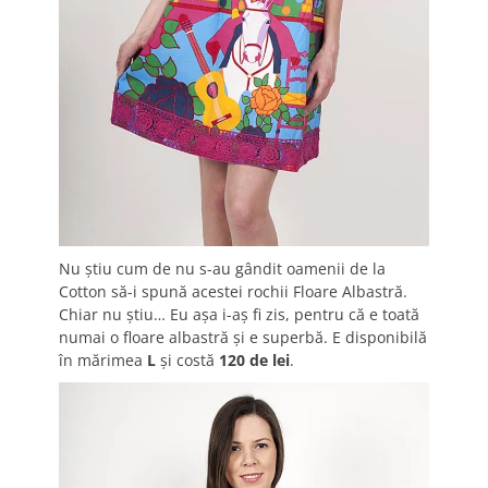
Nu ştiu cum de nu s-au gândit oamenii de la
Cotton să-i spună acestei rochii Floare Albastră.
Chiar nu ştiu… Eu aşa i-aş fi zis, pentru că e toată
numai o floare albastră şi e superbă. E disponibilă
în mărimea
L
şi costă
120 de lei
.