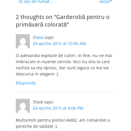
te laşi de fumat…
văzut*
2 thoughts on “Garderobă pentru o
primăvară colorată”
Diana
says:
24 aprilie 2015 at 10:06 AM
O adevarata explozie de culori. In fine, nu ne mai
imbracam in nuante cernite. Nici nu stiu la care
rochita sa ma opresc, dar sunt sigura ca ma voi
descurca in alegere :).
Răspunde
Trixie
says:
24 aprilie 2015 at 4:06 PM
Multumim pentru pontul Ale82, am comandat o
pereche de saldale :).