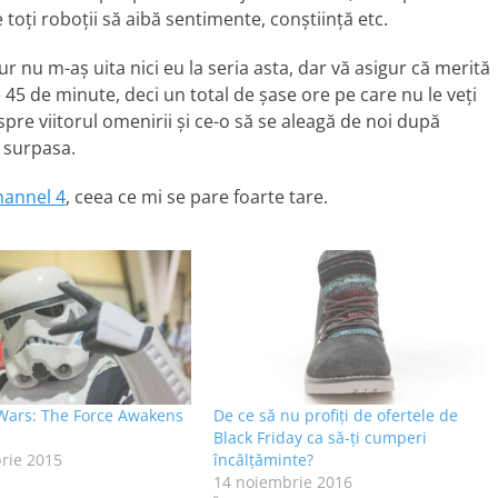
e toți roboții să aibă sentimente, conștiință etc.
ur nu m-aș uita nici eu la seria asta, dar vă asigur că merită
45 de minute, deci un total de șase ore pe care nu le veți
spre viitorul omenirii și ce-o să se aleagă de noi după
a surpasa.
hannel 4
, ceea ce mi se pare foarte tare.
 Wars: The Force Awakens
De ce să nu profiți de ofertele de
Black Friday ca să-ți cumperi
rie 2015
încălțăminte?
14 noiembrie 2016