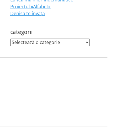
Proiectul «Alfabet»
Denisa te învaţă
categorii
categorii