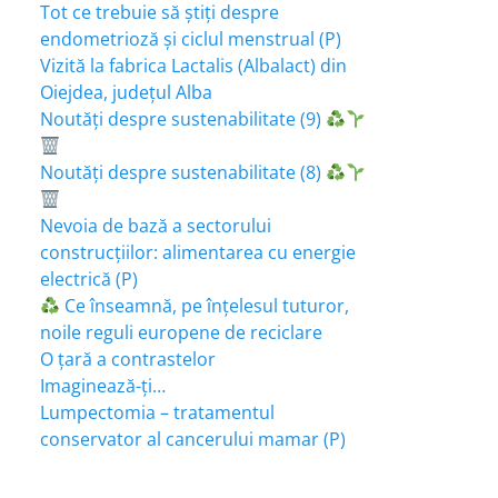
Tot ce trebuie să știți despre
endometrioză și ciclul menstrual (P)
Vizită la fabrica Lactalis (Albalact) din
Oiejdea, județul Alba
Noutăți despre sustenabilitate (9)
Noutăți despre sustenabilitate (8)
Nevoia de bază a sectorului
construcțiilor: alimentarea cu energie
electrică (P)
Ce înseamnă, pe înțelesul tuturor,
noile reguli europene de reciclare
O țară a contrastelor
Imaginează-ți…
Lumpectomia – tratamentul
conservator al cancerului mamar (P)