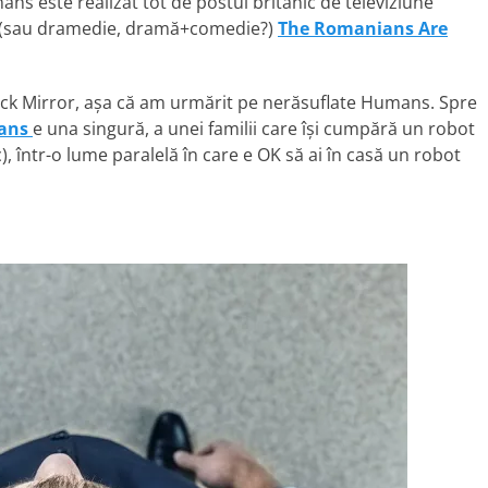
mans este realizat tot de postul britanic de televiziune
ia (sau dramedie, dramă+comedie?)
The Romanians Are
ack Mirror, așa că am urmărit pe nerăsuflate Humans. Spre
ans
e una singură, a unei familii care își cumpără un robot
, într-o lume paralelă în care e OK să ai în casă un robot