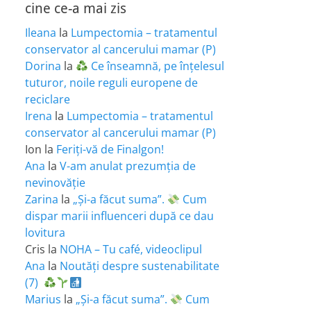
cine ce-a mai zis
Ileana
la
Lumpectomia – tratamentul
conservator al cancerului mamar (P)
Dorina
la
Ce înseamnă, pe înțelesul
tuturor, noile reguli europene de
reciclare
Irena
la
Lumpectomia – tratamentul
conservator al cancerului mamar (P)
Ion
la
Feriţi-vă de Finalgon!
Ana
la
V-am anulat prezumția de
nevinovăție
Zarina
la
„Și-a făcut suma”.
Cum
dispar marii influenceri după ce dau
lovitura
Cris
la
NOHA – Tu café, videoclipul
Ana
la
Noutăți despre sustenabilitate
(7)
Marius
la
„Și-a făcut suma”.
Cum