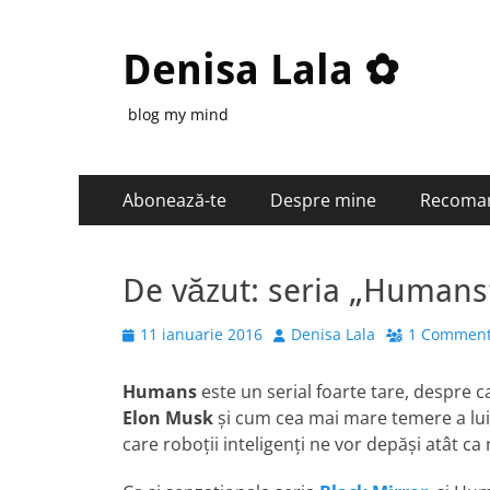
Denisa Lala ✿
blog my mind
Primary
Skip
Abonează-te
Despre mine
Recoma
to
Menu
content
De văzut: seria „Humans
Posted
Author
11 ianuarie 2016
Denisa Lala
1 Commen
on
Humans
este un serial foarte tare, despre 
Elon Musk
și cum cea mai mare temere a lui es
care roboții inteligenți ne vor depăși atât ca