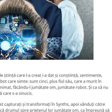
 știință care l-a creat i-a dat și conștiință, sentimente,
bot care simte: sunt cinci, plus fiul său, care a murit în
animat, făcându-l jumătate om, jumătate robot. Și ca să nu
pă care s-a sinucis.
t capturați și transformați în Synths, apoi vânduți către
sească drumul spre prietenul lor jumătate om, ca împreună să