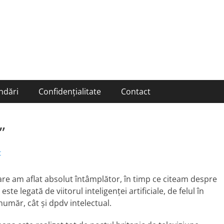
ndări
Confidențialitate
Contact
”
t
care am aflat absolut întâmplător, în timp ce citeam despre
te legată de viitorul inteligenței artificiale, de felul în
 număr, cât și dpdv intelectual.