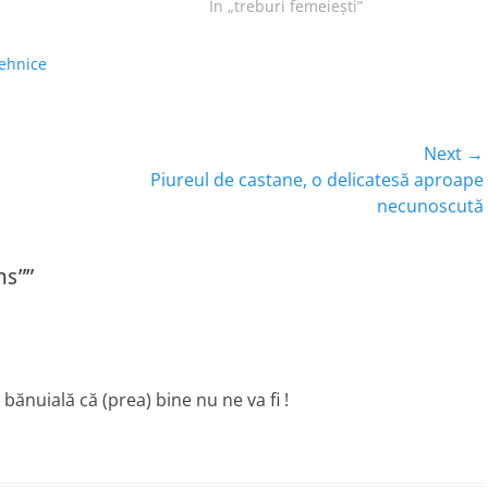
În „treburi femeieşti”
tehnice
Next →
Next
Piureul de castane, o delicatesă aproape
post:
necunoscută
ns””
bănuială că (prea) bine nu ne va fi !