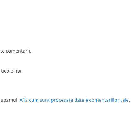
lte comentarii.
ticole noi.
e spamul.
Află cum sunt procesate datele comentariilor tale
.