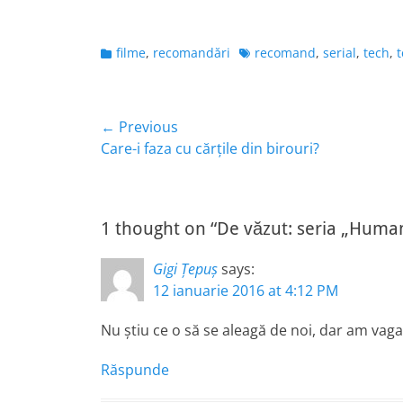
Categories
Tags
filme
,
recomandări
recomand
,
serial
,
tech
,
Navigare
← Previous
Previous
Care-i faza cu cărțile din birouri?
în
post:
articole
1 thought on “De văzut: seria „Huma
Gigi Țepuș
says:
12 ianuarie 2016 at 4:12 PM
Nu știu ce o să se aleagă de noi, dar am vaga 
Răspunde