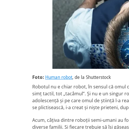
Foto:
Human robot
, de la Shutterstock
Robotul nu e chiar robot, în sensul că omul de
simț tactil, tot „tacâmul”. Și nu e un singur ro
adolescență și pe care omul de știință l-a re
se plictisească, i-a creat și niște prieteni, du
Acum, câțiva dintre roboții semi-umani au fos
diverse familii. Și fiecare trebuie să își gă