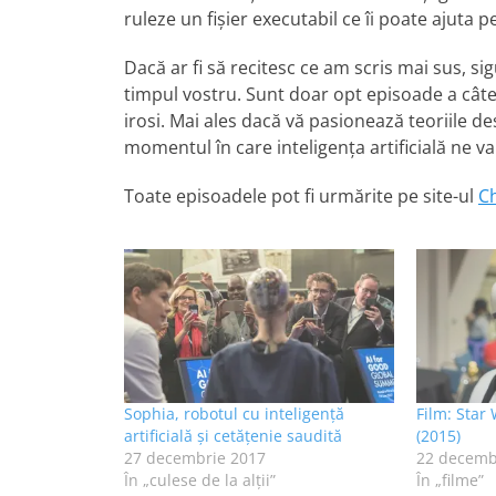
ruleze un fișier executabil ce îi poate ajuta p
Dacă ar fi să recitesc ce am scris mai sus, sig
timpul vostru. Sunt doar opt episoade a câte 
irosi. Mai ales dacă vă pasionează teoriile de
momentul în care inteligența artificială ne v
Toate episoadele pot fi urmărite pe site-ul
C
Sophia, robotul cu inteligență
Film: Star
artificială și cetățenie saudită
(2015)
27 decembrie 2017
22 decemb
În „culese de la alţii”
În „filme”