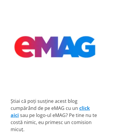
Știai că poți susține acest blog
cumpărând de pe eMAG cu un
click
aici
sau pe logo-ul eMAG? Pe tine nu te
costă nimic, eu primesc un comision
micuț.