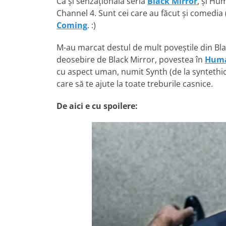
Ca și senzaționala seria
Black Mirror
, și Hu
Channel 4. Sunt cei care au făcut și comed
Coming
. :)
M-au marcat destul de mult poveștile din Bl
deosebire de Black Mirror, povestea în
Hum
cu aspect uman, numit Synth (de la syntethic)
care să te ajute la toate treburile casnice.
De aici e cu spoilere: