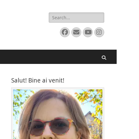
Search
for:
Facebook
Email
YouTube
Instagram
Search
Salut! Bine ai venit!