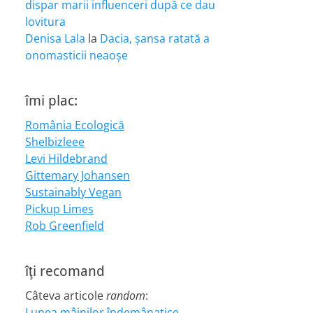
dispar marii influenceri după ce dau
lovitura
Denisa Lala
la
Dacia, șansa ratată a
onomasticii neaoșe
îmi plac:
România Ecologică
Shelbizleee
Levi Hildebrand
Gittemary Johansen
Sustainably Vegan
Pickup Limes
Rob Greenfield
îţi recomand
Câteva articole
random
:
Lunea mâinilor îndemânatice