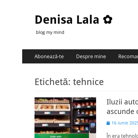
Denisa Lala ✿
blog my mind
Primary
Skip
Abonează-te
Despre mine
Recoma
to
Menu
content
Etichetă:
tehnice
Iluzii au
ascunde 
Posted
16 iunie 202
on
În era tehnol