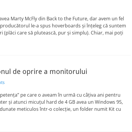
avea Marty McFly din Back to the Future, dar avem un fel
a producătorul le-a spus hoverboards și înțeleg că suntem
plăci care să plutească, pur și simplu). Chiar, mai poți
nul de oprire a monitorului
ts
apetenţa” pe care o aveam în urmă cu câţiva ani pentru
ter şi atunci micuţul hard de 4 GB avea un Windows 95,
dunate meticulos într-o colecţie, un folder numit Kit cu