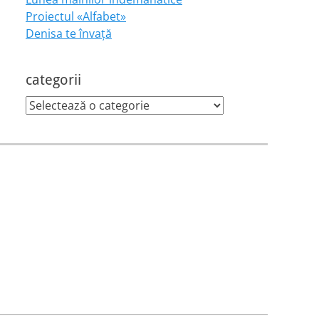
Proiectul «Alfabet»
Denisa te învaţă
categorii
categorii