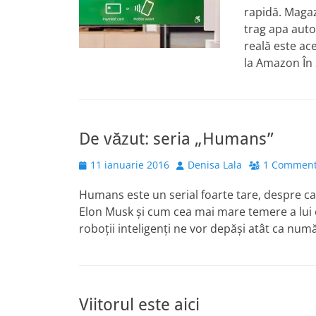
rapidă. Magaz
trag apa auto
reală este ac
la Amazon În 
De văzut: seria „Humans”
Posted
Author
11 ianuarie 2016
Denisa Lala
1 Commen
on
Humans este un serial foarte tare, despre ca
Elon Musk și cum cea mai mare temere a lui este
roboții inteligenți ne vor depăși atât ca numă
Viitorul este aici