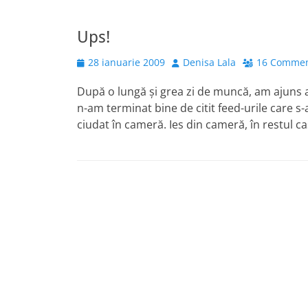
Ups!
Posted
Author
28 ianuarie 2009
Denisa Lala
16 Comme
on
După o lungă şi grea zi de muncă, am ajuns a
n-am terminat bine de citit feed-urile care s
ciudat în cameră. Ies din cameră, în restul c