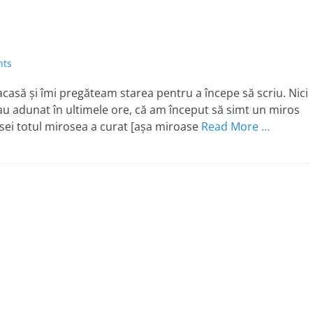
nts
casă şi îmi pregăteam starea pentru a începe să scriu. Nici
-au adunat în ultimele ore, că am început să simt un miros
asei totul mirosea a curat [aşa miroase
Read More …