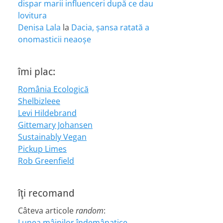
dispar marii influenceri după ce dau
lovitura
Denisa Lala
la
Dacia, șansa ratată a
onomasticii neaoșe
îmi plac:
România Ecologică
Shelbizleee
Levi Hildebrand
Gittemary Johansen
Sustainably Vegan
Pickup Limes
Rob Greenfield
îţi recomand
Câteva articole
random
:
Lunea mâinilor îndemânatice