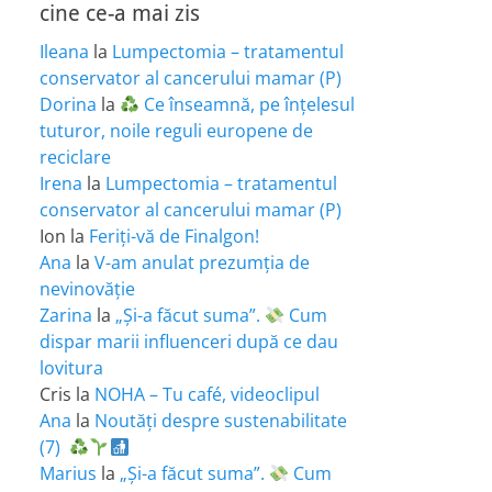
cine ce-a mai zis
Ileana
la
Lumpectomia – tratamentul
conservator al cancerului mamar (P)
Dorina
la
Ce înseamnă, pe înțelesul
tuturor, noile reguli europene de
reciclare
Irena
la
Lumpectomia – tratamentul
conservator al cancerului mamar (P)
Ion
la
Feriţi-vă de Finalgon!
Ana
la
V-am anulat prezumția de
nevinovăție
Zarina
la
„Și-a făcut suma”.
Cum
dispar marii influenceri după ce dau
lovitura
Cris
la
NOHA – Tu café, videoclipul
Ana
la
Noutăți despre sustenabilitate
(7)
Marius
la
„Și-a făcut suma”.
Cum