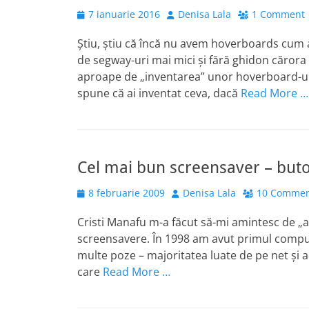
Posted
Author
7 ianuarie 2016
Denisa Lala
1 Comment
on
Știu, știu că încă nu avem hoverboards cum 
de segway-uri mai mici și fără ghidon căror
aproape de „inventarea” unor hoverboard-uri (
spune că ai inventat ceva, dacă
Read More …
Cel mai bun screensaver – buto
Posted
Author
8 februarie 2009
Denisa Lala
10 Commen
on
Cristi Manafu m-a făcut să-mi amintesc de „
screensavere. În 1998 am avut primul compu
multe poze – majoritatea luate de pe net şi a
care
Read More …