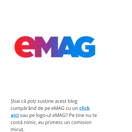
Știai că poți susține acest blog
cumpărând de pe eMAG cu un
click
aici
sau pe logo-ul eMAG? Pe tine nu te
costă nimic, eu primesc un comision
micuț.