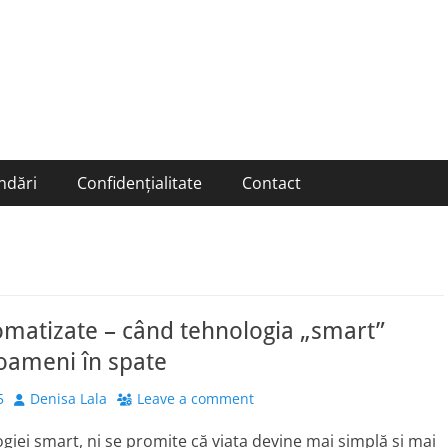
ndări
Confidențialitate
Contact
tomatizate – când tehnologia „smart”
oameni în spate
Author
5
Denisa Lala
Leave a comment
ogiei smart, ni se promite că viața devine mai simplă și mai