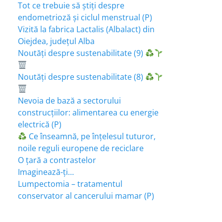
Tot ce trebuie să știți despre
endometrioză și ciclul menstrual (P)
Vizită la fabrica Lactalis (Albalact) din
Oiejdea, județul Alba
Noutăți despre sustenabilitate (9)
Noutăți despre sustenabilitate (8)
Nevoia de bază a sectorului
construcțiilor: alimentarea cu energie
electrică (P)
Ce înseamnă, pe înțelesul tuturor,
noile reguli europene de reciclare
O țară a contrastelor
Imaginează-ți…
Lumpectomia – tratamentul
conservator al cancerului mamar (P)