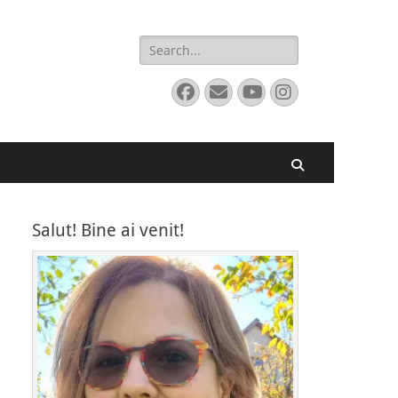
Search
for:
Facebook
Email
YouTube
Instagram
Search
Salut! Bine ai venit!