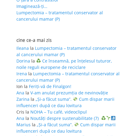
Imaginează-ți…
Lumpectomia – tratamentul conservator al
cancerului mamar (P)
cine ce-a mai zis
Ileana
la
Lumpectomia – tratamentul conservator
al cancerului mamar (P)
Dorina
la
Ce înseamnă, pe înțelesul tuturor,
noile reguli europene de reciclare
Irena
la
Lumpectomia – tratamentul conservator al
cancerului mamar (P)
Ion
la
Feriţi-vă de Finalgon!
Ana
la
V-am anulat prezumția de nevinovăție
Zarina
la
„Și-a făcut suma”.
Cum dispar marii
influenceri după ce dau lovitura
Cris
la
NOHA – Tu café, videoclipul
Ana
la
Noutăți despre sustenabilitate (7)
Marius
la
„Și-a făcut suma”.
Cum dispar marii
influenceri după ce dau lovitura