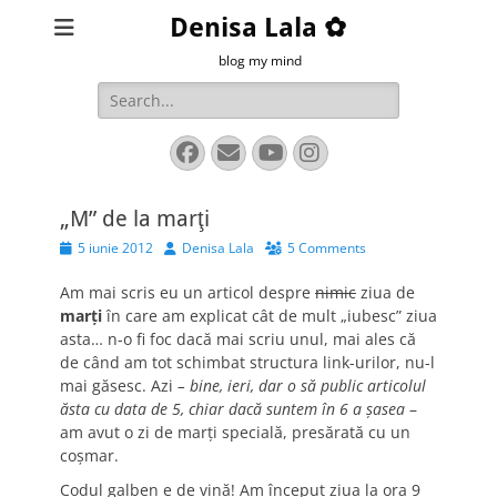
Denisa Lala ✿
blog my mind
Search
for:
Facebook
Email
YouTube
Instagram
„M” de la marţi
Posted
Author
5 iunie 2012
Denisa Lala
5 Comments
on
Am mai scris eu un articol despre
nimic
ziua de
marţi
în care am explicat cât de mult „iubesc” ziua
asta… n-o fi foc dacă mai scriu unul, mai ales că
de când am tot schimbat structura link-urilor, nu-l
mai găsesc. Azi
– bine, ieri, dar o să public articolul
ăsta cu data de 5, chiar dacă suntem în 6 a şasea
–
am avut o zi de marţi specială, presărată cu un
coşmar.
Codul galben e de vină! Am început ziua la ora 9