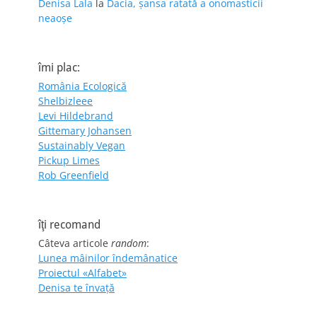
Denisa Lala
la
Dacia, șansa ratată a onomasticii
neaoșe
îmi plac:
România Ecologică
Shelbizleee
Levi Hildebrand
Gittemary Johansen
Sustainably Vegan
Pickup Limes
Rob Greenfield
îţi recomand
Câteva articole
random
:
Lunea mâinilor îndemânatice
Proiectul «Alfabet»
Denisa te învaţă