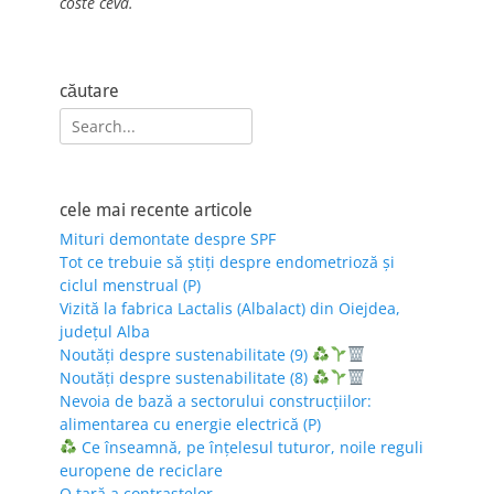
coste ceva.
căutare
Search
for:
cele mai recente articole
Mituri demontate despre SPF
Tot ce trebuie să știți despre endometrioză și
ciclul menstrual (P)
Vizită la fabrica Lactalis (Albalact) din Oiejdea,
județul Alba
Noutăți despre sustenabilitate (9)
Noutăți despre sustenabilitate (8)
Nevoia de bază a sectorului construcțiilor:
alimentarea cu energie electrică (P)
Ce înseamnă, pe înțelesul tuturor, noile reguli
europene de reciclare
O țară a contrastelor