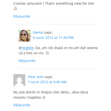
Cosmar amuzant ? That’s something new for me!
:D
Răspunde
Denisa
says:
6 iunie 2012 at 11:44 PM
@
mofete
: Da, am râs după ce mi-am dat seama
că a fost un vis. :D
Răspunde
Piese auto
says:
7 iunie 2012 at 9:49 AM
Nu pot dormi in timpul zilei deloc…abia daca
reusesc noaptea :))
Răspunde