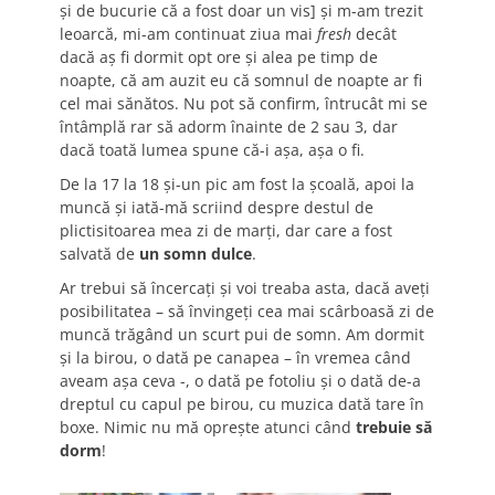
şi de bucurie că a fost doar un vis] şi m-am trezit
leoarcă, mi-am continuat ziua mai
fresh
decât
dacă aş fi dormit opt ore şi alea pe timp de
noapte, că am auzit eu că somnul de noapte ar fi
cel mai sănătos. Nu pot să confirm, întrucât mi se
întâmplă rar să adorm înainte de 2 sau 3, dar
dacă toată lumea spune că-i aşa, aşa o fi.
De la 17 la 18 şi-un pic am fost la şcoală, apoi la
muncă şi iată-mă scriind despre destul de
plictisitoarea mea zi de marţi, dar care a fost
salvată de
un somn dulce
.
Ar trebui să încercaţi şi voi treaba asta, dacă aveţi
posibilitatea – să învingeţi cea mai scârboasă zi de
muncă trăgând un scurt pui de somn. Am dormit
şi la birou, o dată pe canapea – în vremea când
aveam aşa ceva -, o dată pe fotoliu şi o dată de-a
dreptul cu capul pe birou, cu muzica dată tare în
boxe. Nimic nu mă opreşte atunci când
trebuie să
dorm
!