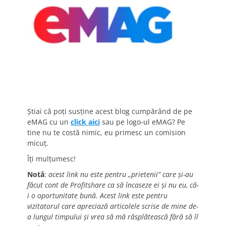
Știai că poți susține acest blog cumpărând de pe
eMAG cu un
click aici
sau pe logo-ul eMAG? Pe
tine nu te costă nimic, eu primesc un comision
micuț.
Îți mulțumesc!
Notă
:
acest link nu este pentru „prietenii” care și-au
făcut cont de Profitshare ca să încaseze ei și nu eu, că-
i o oportunitate bună. Acest link este pentru
vizitatorul care apreciază articolele scrise de mine de-
a lungul timpului și vrea să mă răsplătească fără să îl