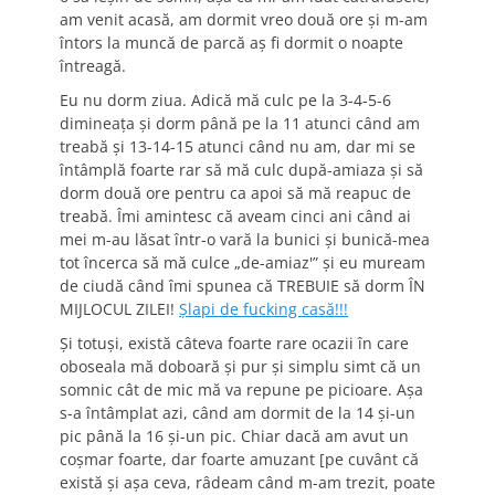
am venit acasă, am dormit vreo două ore şi m-am
întors la muncă de parcă aş fi dormit o noapte
întreagă.
Eu nu dorm ziua. Adică mă culc pe la 3-4-5-6
dimineaţa şi dorm până pe la 11 atunci când am
treabă şi 13-14-15 atunci când nu am, dar mi se
întâmplă foarte rar să mă culc după-amiaza şi să
dorm două ore pentru ca apoi să mă reapuc de
treabă. Îmi amintesc că aveam cinci ani când ai
mei m-au lăsat într-o vară la bunici şi bunică-mea
tot încerca să mă culce „de-amiaz'” şi eu muream
de ciudă când îmi spunea că TREBUIE să dorm ÎN
MIJLOCUL ZILEI!
Şlapi de fucking casă!!!
Şi totuşi, există câteva foarte rare ocazii în care
oboseala mă doboară şi pur şi simplu simt că un
somnic cât de mic mă va repune pe picioare. Aşa
s-a întâmplat azi, când am dormit de la 14 şi-un
pic până la 16 şi-un pic. Chiar dacă am avut un
coşmar foarte, dar foarte amuzant [pe cuvânt că
există şi aşa ceva, râdeam când m-am trezit, poate