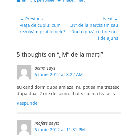
amintiri
,
personale
alfabet
,
marţi
Navigare
← Previous
Next →
Previous
Next
Viaţa de cuplu: cum
„N” de la narcisism sau
în
post:
post:
rezolvăm problemele?
când o poză cu tine nu-
articole
i de ajuns
5 thoughts on “„M” de la marţi”
demo
says:
6 iunie 2012 at 8:22 AM
eu cand dorm dupa amiaza, nu pot sa ma trezesc
dupa doar 2 ore de somn. that s such a tease :s
Răspunde
mofete
says:
6 iunie 2012 at 11:31 PM