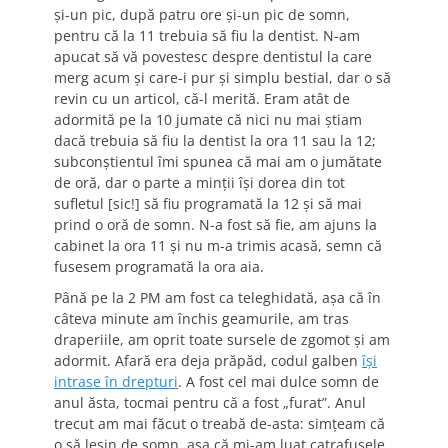
şi-un pic, după patru ore şi-un pic de somn,
pentru că la 11 trebuia să fiu la dentist. N-am
apucat să vă povestesc despre dentistul la care
merg acum şi care-i pur şi simplu bestial, dar o să
revin cu un articol, că-l merită. Eram atât de
adormită pe la 10 jumate că nici nu mai ştiam
dacă trebuia să fiu la dentist la ora 11 sau la 12;
subconştientul îmi spunea că mai am o jumătate
de oră, dar o parte a minţii îşi dorea din tot
sufletul [sic!] să fiu programată la 12 şi să mai
prind o oră de somn. N-a fost să fie, am ajuns la
cabinet la ora 11 şi nu m-a trimis acasă, semn că
fusesem programată la ora aia.
Până pe la 2 PM am fost ca teleghidată, aşa că în
câteva minute am închis geamurile, am tras
draperiile, am oprit toate sursele de zgomot şi am
adormit. Afară era deja prăpăd, codul galben
îşi
intrase în drepturi
. A fost cel mai dulce somn de
anul ăsta, tocmai pentru că a fost „furat”. Anul
trecut am mai făcut o treabă de-asta: simţeam că
o să leşin de somn, aşa că mi-am luat catrafusele,