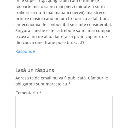
ori e super frig. Ajung rapid cam oriunde (e
foooarte misto sa nu mai pierzi minute-n sir in
trafic si sa nu-ti mai mananci nervii), ma strecor
printre masini cand nu am trotuar cu asfalt bun,
iar economia de conbustibil se simte considerabil.
Singura chestie este ca trebuie sa-mi mai cumpar
o casca, nu de alta, dar era sa pic in cap intr-o zi
din cauza unei frane puse brusc. :D
Răspunde
Lasă un răspuns
Adresa ta de email nu va fi publicată.
Câmpurile
obligatorii sunt marcate cu
*
Comentariu
*