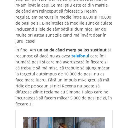
m-am lovit la cap! Ce mai știu este că din martie,
de când am reînceput să folosesc S Health
regulat, am parcurs în medie între 8.000 și 10.000
de pași pe zi. Bineînțeles că mediile sunt calculate
incluzând zilele de sâmbătă și duminică, iar de
multe ori astea sunt zile când mă învârt doar în
jurul casei.
În fine. Am
un an de când merg pe jos susținut
și
recunosc că dacă nu aș avea
telefonul
care îmi
numără pașii și care mă avertizează în fiecare zi
că trebuie să mă mișc, că trebuie să ajung măcar
la targetul autoimpus de 10.000 de pași, nu aș
face mare lucru. Fără un impuls mi-e greu să mă
ridic de pe scaun și nici Rexona nu poate să
difuzeze zilnic reclama cu Simona Halep care ne
încurajează să facem măcar 5.000 de pași pe zi, în
fiecare zi.