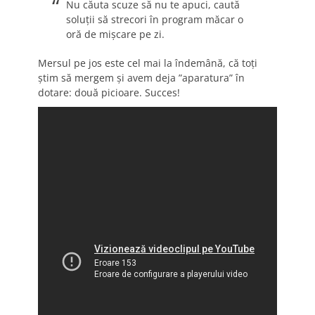
Nu căuta scuze să nu te apuci, caută
soluții să strecori în program măcar o
oră de mișcare pe zi.
Mersul pe jos este cel mai la îndemână, că toți
știm să mergem și avem deja ”aparatura” în
dotare: două picioare. Succes!