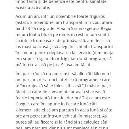
importantă și de benefică este pentru sănătate
această activitate.
Acum un an, într-un noiembrie foarte friguros
(astăzi, 3 noiembrie, am transpirat în tricou, afară
fiind 23-25 de grade. Abia la Sarmizegetusa Regia
mi-am luat o bluză pe mine, în rest, m-am simțit
ca într-o frumoasă zi de primăvară!), am decis să
las mașina acasă și să aleg, în schimb, transportul
în comun pentru deplasarea la serviciu (dimineața
era super frig, nu doar frig), iar după program, să
mă întorc acasă pe jos. Și așa am făcut.
Îmi pare rău că nu am reușit să aflu câți kilometri
am parcurs de-atunci, ai zice că programele care
te încurajează să le folosești ca să îți măsori pașii
făcuți și caloriile consumate ar avea și această
foarte importantă funcție, dar nu! Tot ce am este
Google, care îmi spune în fiecare lună câți
kilometri știe el că am parcurs în acea lună și câte
ore am petrecut într-un vehicul (în mișcare). Aș
putea să iau fiecare zi la rând și să calculez câți
pași am parcurs, dar nu sunt maniacă și nici nu