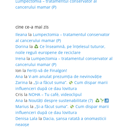
Lumpectomia – tratamentul conservator al
cancerului mamar (P)
cine ce-a mai zis
Ileana
la
Lumpectomia – tratamentul conservator
al cancerului mamar (P)
Dorina
la
Ce înseamnă, pe înțelesul tuturor,
noile reguli europene de reciclare
Irena
la
Lumpectomia – tratamentul conservator al
cancerului mamar (P)
Ion
la
Feriţi-vă de Finalgon!
Ana
la
V-am anulat prezumția de nevinovăție
Zarina
la
„Și-a făcut suma”.
Cum dispar marii
influenceri după ce dau lovitura
Cris
la
NOHA – Tu café, videoclipul
Ana
la
Noutăți despre sustenabilitate (7)
Marius
la
„Și-a făcut suma”.
Cum dispar marii
influenceri după ce dau lovitura
Denisa Lala
la
Dacia, șansa ratată a onomasticii
neaoșe