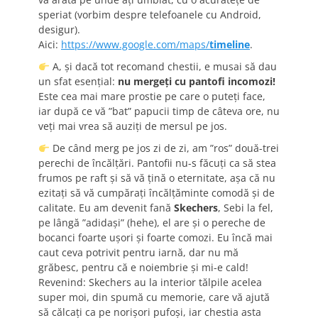
speriat (vorbim despre telefoanele cu Android,
desigur).
Aici:
https://www.google.com/maps/
timeline
.
A, și dacă tot recomand chestii, e musai să dau
un sfat esențial:
nu mergeți cu pantofi incomozi!
Este cea mai mare prostie pe care o puteți face,
iar după ce vă ”bat” papucii timp de câteva ore, nu
veți mai vrea să auziți de mersul pe jos.
De când merg pe jos zi de zi, am ”ros” două-trei
perechi de încălțări. Pantofii nu-s făcuți ca să stea
frumos pe raft și să vă țină o eternitate, așa că nu
ezitați să vă cumpărați încălțăminte comodă și de
calitate. Eu am devenit fană
Skechers
, Sebi la fel,
pe lângă ”adidași” (hehe), el are și o pereche de
bocanci foarte ușori și foarte comozi. Eu încă mai
caut ceva potrivit pentru iarnă, dar nu mă
grăbesc, pentru că e noiembrie și mi-e cald!
Revenind: Skechers au la interior tălpile acelea
super moi, din spumă cu memorie, care vă ajută
să călcați ca pe norișori pufoși, iar chestia asta