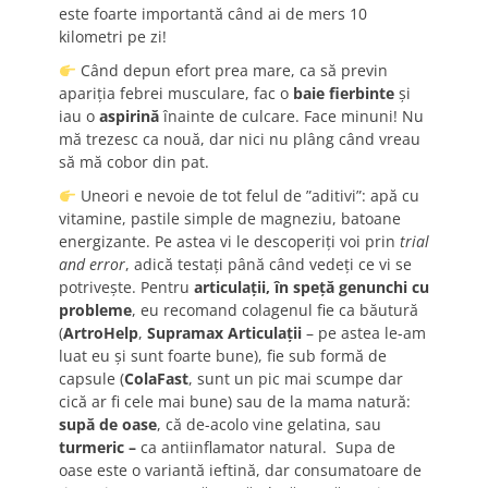
este foarte importantă când ai de mers 10
kilometri pe zi!
Când depun efort prea mare, ca să previn
apariția febrei musculare, fac o
baie fierbinte
și
iau o
aspirină
înainte de culcare. Face minuni! Nu
mă trezesc ca nouă, dar nici nu plâng când vreau
să mă cobor din pat.
Uneori e nevoie de tot felul de ”aditivi”: apă cu
vitamine, pastile simple de magneziu, batoane
energizante. Pe astea vi le descoperiți voi prin
trial
and error
, adică testați până când vedeți ce vi se
potrivește. Pentru
articulații, în speță genunchi cu
probleme
, eu recomand colagenul fie ca băutură
(
ArtroHelp
,
Supramax Articulații
– pe astea le-am
luat eu și sunt foarte bune), fie sub formă de
capsule (
ColaFast
, sunt un pic mai scumpe dar
cică ar fi cele mai bune) sau de la mama natură:
supă de oase
, că de-acolo vine gelatina, sau
turmeric –
ca antiinflamator natural. Supa de
oase este o variantă ieftină, dar consumatoare de