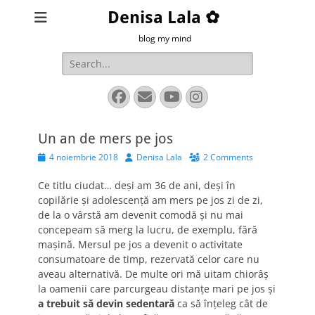
Denisa Lala ✿
blog my mind
Search
for:
Facebook
Email
YouTube
Instagram
Un an de mers pe jos
Posted
Author
4 noiembrie 2018
Denisa Lala
2 Comments
on
Ce titlu ciudat… deși am 36 de ani, deși în
copilărie și adolescență am mers pe jos zi de zi,
de la o vârstă am devenit comodă și nu mai
concepeam să merg la lucru, de exemplu, fără
mașină. Mersul pe jos a devenit o activitate
consumatoare de timp, rezervată celor care nu
aveau alternativă. De multe ori mă uitam chiorâș
la oamenii care parcurgeau distanțe mari pe jos și
a trebuit să devin sedentară
ca să înțeleg cât de