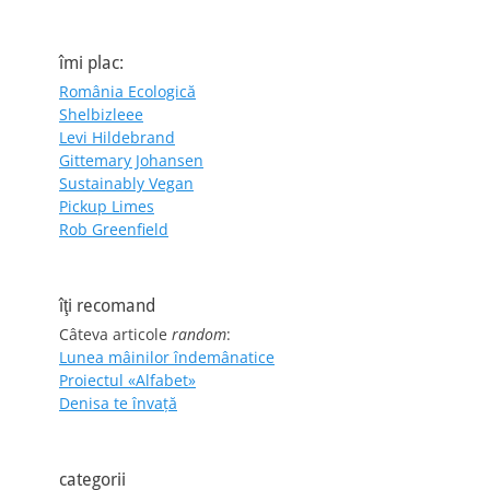
îmi plac:
România Ecologică
Shelbizleee
Levi Hildebrand
Gittemary Johansen
Sustainably Vegan
Pickup Limes
Rob Greenfield
îţi recomand
Câteva articole
random
:
Lunea mâinilor îndemânatice
Proiectul «Alfabet»
Denisa te învaţă
categorii