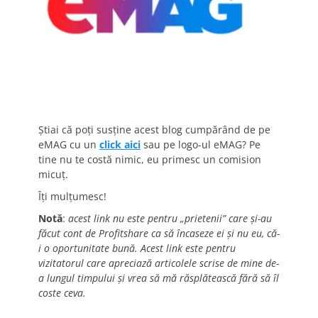
Știai că poți susține acest blog cumpărând de pe
eMAG cu un
click aici
sau pe logo-ul eMAG? Pe
tine nu te costă nimic, eu primesc un comision
micuț.
Îți mulțumesc!
Notă
:
acest link nu este pentru „prietenii” care și-au
făcut cont de Profitshare ca să încaseze ei și nu eu, că-
i o oportunitate bună. Acest link este pentru
vizitatorul care apreciază articolele scrise de mine de-
a lungul timpului și vrea să mă răsplătească fără să îl
coste ceva.