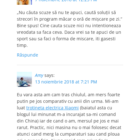
„Nu căuta scuze să nu te apuci, caută soluții să
strecori în program măcar o oră de mișcare pe zi.”
Bine spus! Cine cauta scuze nici nu intentioneaza
vreodata sa faca ceva. Daca vrei sa te apuci de un
sport sau sa faci o forma de miscare, iti gasesti
timp.
Răspunde
Amy
says:
13 noiembrie 2018 at 7:21 PM
Eu vara asta am cam tras chiulul, am mers foarte
putin pe jos comparativ cu anii din urma. Mi-am
luat
trotineta electrica Xiaomi
(baiatul asta cu
blogul lui minunat m-a incurajat sa-mi comand
din China) iar de cand o am, mersul pe jos e mai
rarut. Practic, nici masina nu o mai folosesc decat
atunci cand merg la cumparaturi sau cand ploua