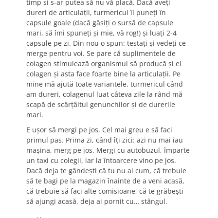
timp și s-ar putea să nu vă placă. Dacă aveți
dureri de articulații, turmericul îl puneți în
capsule goale (dacă găsiți o sursă de capsule
mari, să îmi spuneți și mie, vă rog!) și luați 2-4
capsule pe zi. Din nou o spun: testați și vedeți ce
merge pentru voi. Se pare că suplimentele de
colagen stimulează organismul să producă și el
colagen și asta face foarte bine la articulații. Pe
mine mă ajută toate variantele, turmericul când
am dureri, colagenul luat câteva zile la rând mă
scapă de scârțâitul genunchilor și de durerile
mari.
E ușor să mergi pe jos. Cel mai greu e să faci
primul pas. Prima zi, când îți zici: azi nu mai iau
mașina, merg pe jos. Mergi cu autobuzul, împarte
un taxi cu colegii, iar la întoarcere vino pe jos.
Dacă deja te gândești că tu nu ai cum, că trebuie
să te bagi pe la magazin înainte de a veni acasă,
că trebuie să faci alte comisioane, că te grăbești
să ajungi acasă, deja ai pornit cu… stângul.