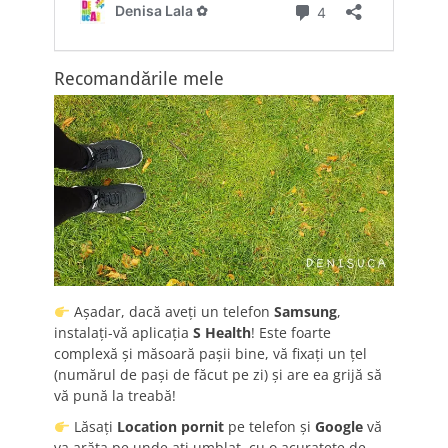
Recomandările mele
Așadar, dacă aveți un telefon
Samsung
,
instalați-vă aplicația
S Health
! Este foarte
complexă și măsoară pașii bine, vă fixați un țel
(numărul de pași de făcut pe zi) și are ea grijă să
vă pună la treabă!
Lăsați
Location pornit
pe telefon și
Google
vă
va arăta pe unde ați umblat, cu o acuratețe de