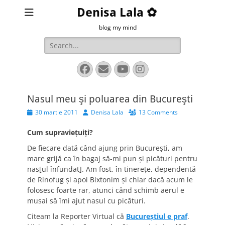
Denisa Lala ✿
blog my mind
Search
for:
Facebook
Email
YouTube
Instagram
Nasul meu şi poluarea din Bucureşti
Posted
Author
30 martie 2011
Denisa Lala
13 Comments
on
Cum supravieţuiţi?
De fiecare dată când ajung prin Bucureşti, am
mare grijă ca în bagaj să-mi pun şi picături pentru
nas[ul înfundat]. Am fost, în tinereţe, dependentă
de Rinofug şi apoi Bixtonim şi chiar dacă acum le
folosesc foarte rar, atunci când schimb aerul e
musai să îmi ajut nasul cu picături.
Citeam la Reporter Virtual că
Bucureştiul e praf
.