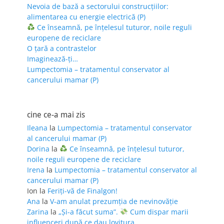
Nevoia de bază a sectorului construcțiilor:
alimentarea cu energie electrică (P)
Ce înseamnă, pe înțelesul tuturor, noile reguli
europene de reciclare
O țară a contrastelor
Imaginează-ți…
Lumpectomia – tratamentul conservator al
cancerului mamar (P)
cine ce-a mai zis
Ileana
la
Lumpectomia – tratamentul conservator
al cancerului mamar (P)
Dorina
la
Ce înseamnă, pe înțelesul tuturor,
noile reguli europene de reciclare
Irena
la
Lumpectomia – tratamentul conservator al
cancerului mamar (P)
Ion
la
Feriţi-vă de Finalgon!
Ana
la
V-am anulat prezumția de nevinovăție
Zarina
la
„Și-a făcut suma”.
Cum dispar marii
influenceri după ce dau lovitura