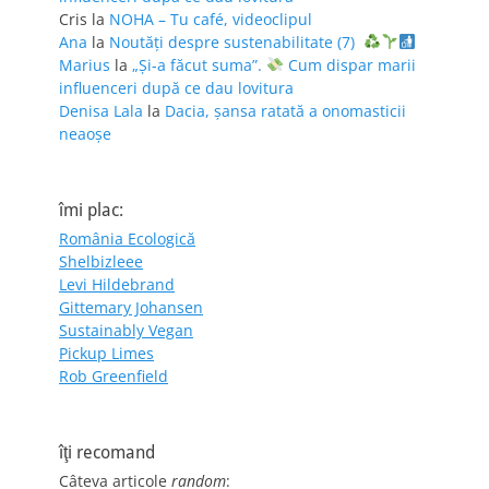
Cris
la
NOHA – Tu café, videoclipul
Ana
la
Noutăți despre sustenabilitate (7)
Marius
la
„Și-a făcut suma”.
Cum dispar marii
influenceri după ce dau lovitura
Denisa Lala
la
Dacia, șansa ratată a onomasticii
neaoșe
îmi plac:
România Ecologică
Shelbizleee
Levi Hildebrand
Gittemary Johansen
Sustainably Vegan
Pickup Limes
Rob Greenfield
îţi recomand
Câteva articole
random
: