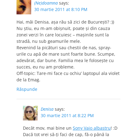
(Ne)doamna
says:
30 martie 2011 at 8:10 PM
Hai, măi Denisa, așa rău să zici de București? :))
Nu știu, eu m-am obișnuit, poate și din cauza
zonei verzi în care locuiesc – mașinile sunt la
stradă, nu sub geamurile mele.
Revenind la picături sau chestii de nas, spray-
urile cu apă de mare sunt foarte bune. Scumpe,
adevărat, dar bune. Familia mea le folosește cu
succes, eu nu am probleme.
Off-topic: Tare-mi face cu ochiu’ laptopul ala violet
de la Emag.
Răspunde
Denisa
says:
30 martie 2011 at 8:22 PM
Decât mov, mai bine un
Sony Vaio albastru
! :D
Dacă tot vrei să-ţi faci de cap, fă-o până la