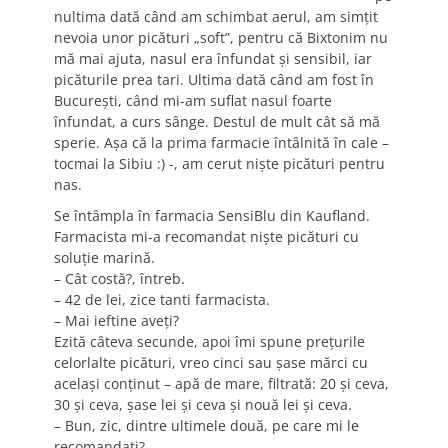
nultima dată când am schimbat aerul, am simţit
nevoia unor picături „soft”, pentru că Bixtonim nu
mă mai ajuta, nasul era înfundat şi sensibil, iar
picăturile prea tari. Ultima dată când am fost în
Bucureşti, când mi-am suflat nasul foarte
înfundat, a curs sânge. Destul de mult cât să mă
sperie. Aşa că la prima farmacie întâlnită în cale –
tocmai la Sibiu :) -, am cerut nişte picături pentru
nas.
Se întâmpla în farmacia SensiBlu din Kaufland.
Farmacista mi-a recomandat nişte picături cu
soluţie marină.
– Cât costă?, întreb.
– 42 de lei, zice tanti farmacista.
– Mai ieftine aveţi?
Ezită câteva secunde, apoi îmi spune preţurile
celorlalte picături, vreo cinci sau şase mărci cu
acelaşi conţinut – apă de mare, filtrată: 20 şi ceva,
30 şi ceva, şase lei şi ceva şi nouă lei şi ceva.
– Bun, zic, dintre ultimele două, pe care mi le
recomandaţi?