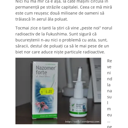
Nici nu mă mir că e aşa, la câte maşini circulă în
permanenţă pe străzile capitalei. Ceea ce mă miră
este cum reuşesc două milioane de oameni să
trăiască în aerul ăla poluat.
Tocmai zice o tanti la ştiri că vine „peste noi” norul
radioactiv de la Fukushima. Sunt sigură că
bucureştenii n-au nici o problemă cu asta, sunt,
săracii, destul de poluaţi ca să le mai pese de un
biet nor care aduce nişte particule radioactive.
Re
ve
ni
nd
la
na
su
l
m
eu
…
pe