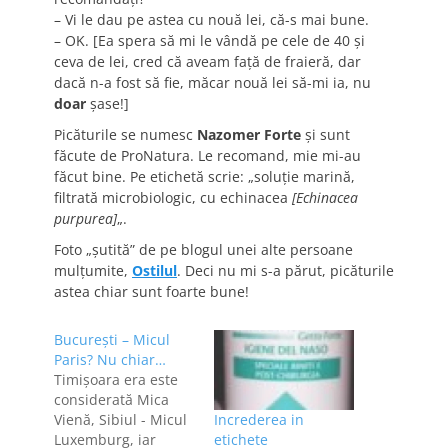
– Vi le dau pe astea cu nouă lei, că-s mai bune.
– OK. [Ea spera să mi le vândă pe cele de 40 şi
ceva de lei, cred că aveam faţă de fraieră, dar
dacă n-a fost să fie, măcar nouă lei să-mi ia, nu
doar
şase!]
Picăturile se numesc
Nazomer Forte
şi sunt
făcute de ProNatura. Le recomand, mie mi-au
făcut bine. Pe etichetă scrie: „soluţie marină,
filtrată microbiologic, cu echinacea
[Echinacea
purpurea]
„.
Foto „şutită” de pe blogul unei alte persoane
mulţumite,
Ostilul
. Deci nu mi s-a părut, picăturile
astea chiar sunt foarte bune!
Bucureşti – Micul
Paris? Nu chiar…
Timişoara era este
considerată Mica
Vienă, Sibiul - Micul
Increderea in
Luxemburg, iar
etichete