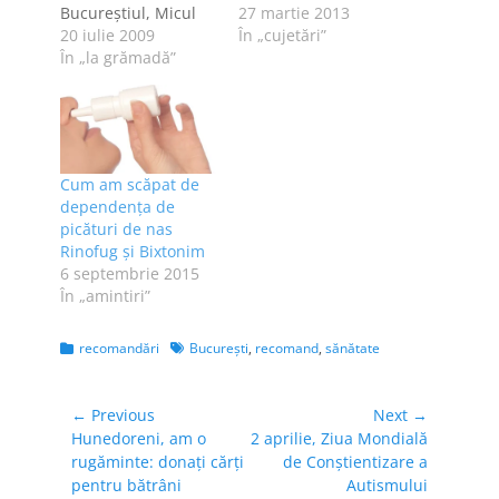
Bucureştiul, Micul
27 martie 2013
Paris [şi or mai fi...].
20 iulie 2009
În „cujetări”
Dacă primele două
În „la grămadă”
oraşe mai aduc cât
de cât cu alte oraşe
europene,
Bucureştiul nu are
nici o şansă să fie
Cum am scăpat de
numit Micul Paris
dependența de
fără ca afirmaţia să
picături de nas
nu fie urmată de…
Rinofug și Bixtonim
6 septembrie 2015
În „amintiri”
Categories
Tags
recomandări
Bucureşti
,
recomand
,
sănătate
Navigare
← Previous
Next →
Previous
Next
Hunedoreni, am o
2 aprilie, Ziua Mondială
în
post:
post:
rugăminte: donaţi cărţi
de Conştientizare a
articole
pentru bătrâni
Autismului