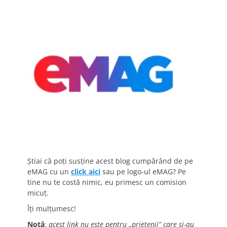
Știai că poți susține acest blog cumpărând de pe
eMAG cu un
click aici
sau pe logo-ul eMAG? Pe
tine nu te costă nimic, eu primesc un comision
micuț.
Îți mulțumesc!
Notă
:
acest link nu este pentru „prietenii” care și-au