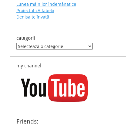
Lunea mâinilor îndemânatice
Proiectul «Alfabet»
Denisa te învaţă
categorii
categorii
my channel
Friends: