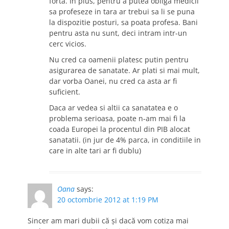
forta. In plus, pentru a putea obliga medicii
sa profeseze in tara ar trebui sa li se puna
la dispozitie posturi, sa poata profesa. Bani
pentru asta nu sunt, deci intram intr-un
cerc vicios.
Nu cred ca oamenii platesc putin pentru
asigurarea de sanatate. Ar plati si mai mult,
dar vorba Oanei, nu cred ca asta ar fi
suficient.
Daca ar vedea si altii ca sanatatea e o
problema serioasa, poate n-am mai fi la
coada Europei la procentul din PIB alocat
sanatatii. (in jur de 4% parca, in conditiile in
care in alte tari ar fi dublu)
Oana
says:
20 octombrie 2012 at 1:19 PM
Sincer am mari dubii că și dacă vom cotiza mai