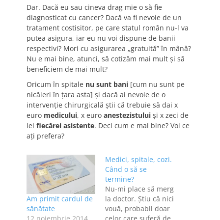
Dar. Dacă eu sau cineva drag mie o să fie
diagnosticat cu cancer? Dacă va fi nevoie de un
tratament costisitor, pe care statul român nu-l va
putea asigura, iar eu nu voi dispune de banii
respectivi? Mori cu asigurarea „gratuită” în mână?
Nu e mai bine, atunci, să cotizăm mai mult şi să
beneficiem de mai mult?
Oricum în spitale
nu sunt bani
[cum nu sunt pe
nicăieri în ţara asta] şi dacă ai nevoie de o
intervenţie chirurgicală ştii că trebuie să dai x
euro
medicului
, x euro
anestezistului
şi x zeci de
lei
fiecărei asistente
. Deci cum e mai bine? Voi ce
aţi prefera?
Medici, spitale, cozi.
Când o să se
termine?
Nu-mi place să merg
Am primit cardul de
la doctor. Ştiu că nici
sănătate
vouă, probabil doar
12 noiembrie 2014
celor care suferă de