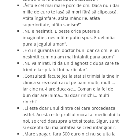
„Ăsta e cel mai mare porc de om. Dacă nu-i dai
miile de euro te lasă să mori fără să clipească.
Atâta îngâmfare, atâta mândrie, atâta
superioritate, atâta sadism!”
„Nu e nesimtit. E peste orice putere a
imaginatiei, nesimtit e putin spus. E definitia
pura a jegului uman”.
„E cu siguranta un doctor bun, dar ca om, e un
nesimtit cum nu am mai intalnit pana acum”.
„Nu va mirati, iti da un diagnostic dupa care te
trimite la spitalul lui particular”.
„Consultatii facute jos la stat si trimisi la tine in
clinica si rezolvat cazul pe bani multi, multi…
iar cine nu-i are duca-se… Coman e la fel de
bun dar are inima… tu doar rinichi… multi
rinichi”.
„El este doar unul dintre cei care procedeaza
astfel. Acesta este profilul moral al medicului la
noi, se cred deasupra a tot si toate. Sigur, sunt
si exceptii dai majoritatea se cred intangibili”.
„Mare spagar, fara 500 euro nici nu se uita la