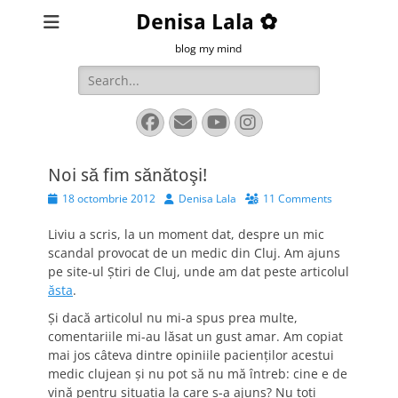
Denisa Lala ✿
blog my mind
Search
for:
Facebook
Email
YouTube
Instagram
Noi să fim sănătoşi!
Posted
Author
18 octombrie 2012
Denisa Lala
11 Comments
on
Liviu a scris, la un moment dat, despre un mic
scandal provocat de un medic din Cluj. Am ajuns
pe site-ul Ştiri de Cluj, unde am dat peste articolul
ăsta
.
Şi dacă articolul nu mi-a spus prea multe,
comentariile mi-au lăsat un gust amar. Am copiat
mai jos câteva dintre opiniile pacienţilor acestui
medic clujean şi nu pot să nu mă întreb: cine e de
vină pentru situaţia la care s-a ajuns? Nu toţi