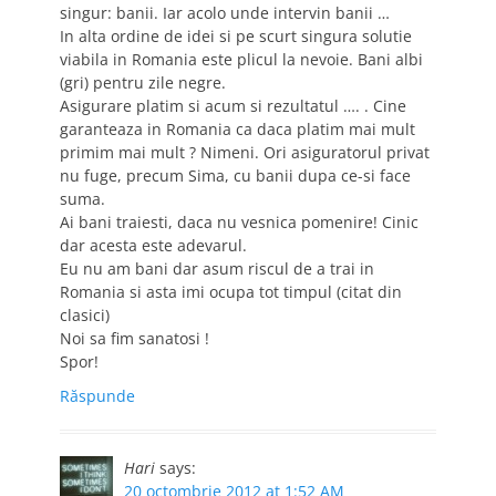
singur: banii. Iar acolo unde intervin banii …
In alta ordine de idei si pe scurt singura solutie
viabila in Romania este plicul la nevoie. Bani albi
(gri) pentru zile negre.
Asigurare platim si acum si rezultatul …. . Cine
garanteaza in Romania ca daca platim mai mult
primim mai mult ? Nimeni. Ori asiguratorul privat
nu fuge, precum Sima, cu banii dupa ce-si face
suma.
Ai bani traiesti, daca nu vesnica pomenire! Cinic
dar acesta este adevarul.
Eu nu am bani dar asum riscul de a trai in
Romania si asta imi ocupa tot timpul (citat din
clasici)
Noi sa fim sanatosi !
Spor!
Răspunde
Hari
says:
20 octombrie 2012 at 1:52 AM