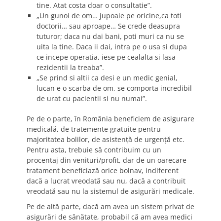
tine. Atat costa doar o consultatie”.
„Un gunoi de om… jupoaie pe oricine,ca toti
doctorii… sau aproape… Se crede deasupra
tuturor; daca nu dai bani, poti muri ca nu se
uita la tine. Daca ii dai, intra pe o usa si dupa
ce incepe operatia, iese pe cealalta si lasa
rezidentii la treaba”.
„Se prind si altii ca desi e un medic genial,
lucan e o scarba de om, se comporta incredibil
de urat cu pacientii si nu numai”.
Pe de o parte, în România beneficiem de asigurare
medicală, de tratemente gratuite pentru
majoritatea bolilor, de asistenţă de urgenţă etc.
Pentru asta, trebuie să contribuim cu un
procentaj din venituri/profit, dar de un oarecare
tratament beneficiază orice bolnav, indiferent
dacă a lucrat vreodată sau nu, dacă a contribuit
vreodată sau nu la sistemul de asigurări medicale.
Pe de altă parte, dacă am avea un sistem privat de
asigurări de sănătate, probabil că am avea medici