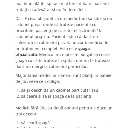
mai bine plătiţi, spitale mai bine dotate, pacienţi
trataţi cu adevărat şi nu în dorul lelii.
Dar. E ceva obişnuit ca un medic bun să aibă şi un
cabinet privat unde să trateze pacienţii cu
prioritate, pacienţi pe care tot el îi „trimite” la
cabinetul propriu. Pacienţii ştiu că dacă nu
cotizează la cabinetul privat, nu vor beneficia de
un tratament complet. Asta este
şpaga
oficializată
. Medicul nu mai este obligat să ceară
şpagă ca să te trateze în spital, dar nu te tratează
dacă nu mergi la cabinetul particular.
Majoritatea medicilor români sunt plătiţi în bătaie
de joc, ceea ce-i obligă:
să-şi deschidă un cabinet particular sau
să ceară şi să ia şpagă de la pacienţi
Medicii fără SRL au două opţiuni pentru a duce un
trai decent:
să ceară şpagă