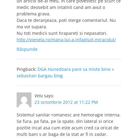
un articol de-al meu, in care povestesc pe scurt ce
medic deosebit am intalnit cand am avut o
problema grava.
Daca te deranjeaza, poti sterge comentariul. Nu
ma voi supara.
Nu toti medicii sunt hrapareti si nepasatori.
http://vienela.ro/mana-lui-a-infaptuit-miracolul/
Răspunde
Pingback:
DGA Hunedoara pare sa miste bine »
sebastian bargau blog
Velu
says:
23 octombrie 2012 at 11:22 PM
Sistemul sanitar romanesc are hemoragie interna.
Se fura, pe fata, pe la spate, din lateral si orice
pozitie incat asa cum este acum cred ca oricat de
multi bani s-ar baga de la stat ar fi in zadar.