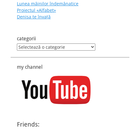
Lunea mâinilor îndemânatice
Proiectul «Alfabet»
Denisa te învaţă
categorii
categorii
my channel
Friends: