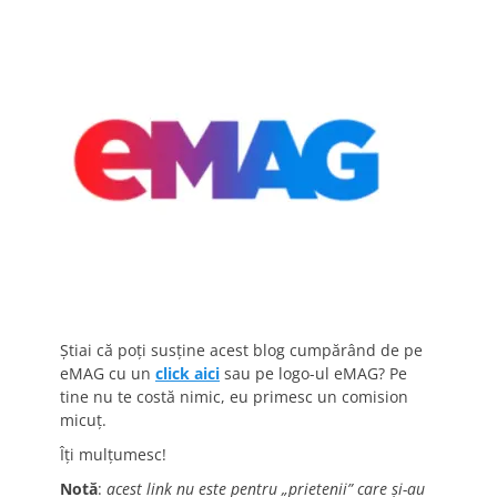
Știai că poți susține acest blog cumpărând de pe
eMAG cu un
click aici
sau pe logo-ul eMAG? Pe
tine nu te costă nimic, eu primesc un comision
micuț.
Îți mulțumesc!
Notă
:
acest link nu este pentru „prietenii” care și-au