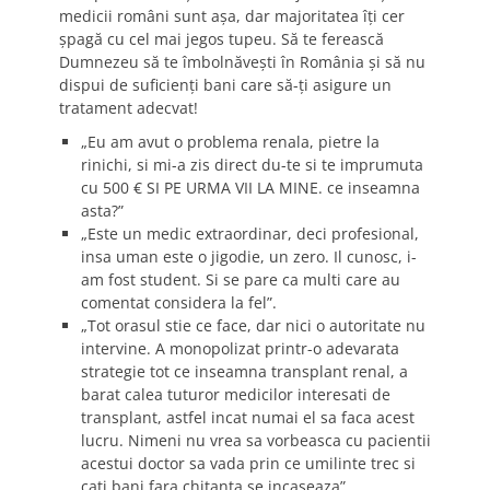
medicii români sunt aşa, dar majoritatea îţi cer
şpagă cu cel mai jegos tupeu. Să te ferească
Dumnezeu să te îmbolnăveşti în România şi să nu
dispui de suficienţi bani care să-ţi asigure un
tratament adecvat!
„Eu am avut o problema renala, pietre la
rinichi, si mi-a zis direct du-te si te imprumuta
cu 500 € SI PE URMA VII LA MINE. ce inseamna
asta?”
„Este un medic extraordinar, deci profesional,
insa uman este o jigodie, un zero. Il cunosc, i-
am fost student. Si se pare ca multi care au
comentat considera la fel”.
„Tot orasul stie ce face, dar nici o autoritate nu
intervine. A monopolizat printr-o adevarata
strategie tot ce inseamna transplant renal, a
barat calea tuturor medicilor interesati de
transplant, astfel incat numai el sa faca acest
lucru. Nimeni nu vrea sa vorbeasca cu pacientii
acestui doctor sa vada prin ce umilinte trec si
cati bani fara chitanta se incaseaza”.