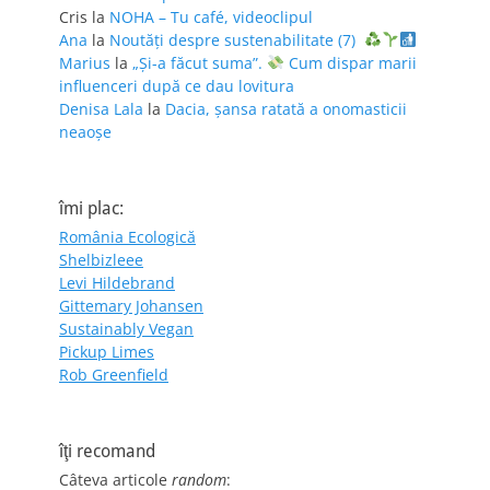
Cris
la
NOHA – Tu café, videoclipul
Ana
la
Noutăți despre sustenabilitate (7)
Marius
la
„Și-a făcut suma”.
Cum dispar marii
influenceri după ce dau lovitura
Denisa Lala
la
Dacia, șansa ratată a onomasticii
neaoșe
îmi plac:
România Ecologică
Shelbizleee
Levi Hildebrand
Gittemary Johansen
Sustainably Vegan
Pickup Limes
Rob Greenfield
îţi recomand
Câteva articole
random
: