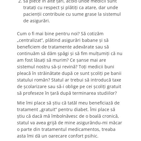
să plece în alte ţări, acolo unde medicii sunt
trataţi cu respect şi plătiţi ca atare, dar unde
pacienţii contribuie cu sume grase la sistemul
de asigurări.
Cum o fi mai bine pentru noi? Să cotizăm
„centralizat”, plătind asigurări babane şi să
beneficiem de tratamente adevărate sau să
continuăm să dăm şpăgi şi să fim mulţumiţi că nu
am fost lăsaţi să murim? Ce şanse mai are
sistemul nostru să-şi revină? Toţi medicii buni
pleacă în străinătate după ce sunt şcoliţi pe banii
statului român? Statul ar trebui să introducă taxe
de şcolarizare sau să-i oblige pe cei şcoliţi gratuit
să profeseze în ţară după terminarea studiilor?
Mie îmi place să ştiu că tatăl meu beneficiază de
tratament „gratuit” pentru diabet. Îmi place să
ştiu că dacă mă îmbolnăvesc de o boală cronică,
statul va avea grijă de mine asigurându-mi măcar
o parte din tratamentul medicamentos, treaba
asta îmi dă un oarecare confort psihic.