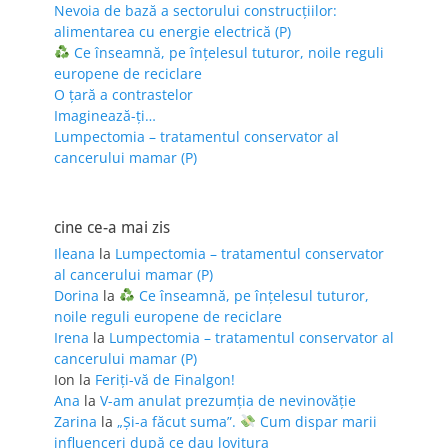
Nevoia de bază a sectorului construcțiilor:
alimentarea cu energie electrică (P)
Ce înseamnă, pe înțelesul tuturor, noile reguli
europene de reciclare
O țară a contrastelor
Imaginează-ți…
Lumpectomia – tratamentul conservator al
cancerului mamar (P)
cine ce-a mai zis
Ileana
la
Lumpectomia – tratamentul conservator
al cancerului mamar (P)
Dorina
la
Ce înseamnă, pe înțelesul tuturor,
noile reguli europene de reciclare
Irena
la
Lumpectomia – tratamentul conservator al
cancerului mamar (P)
Ion
la
Feriţi-vă de Finalgon!
Ana
la
V-am anulat prezumția de nevinovăție
Zarina
la
„Și-a făcut suma”.
Cum dispar marii
influenceri după ce dau lovitura