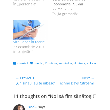
În „personale”
ipohondrie. Nu-mi
place să merg la
22 mai 2007
doctor pentru că
În „la grămadă”
ştiu că orice drum la
doctor presupune
statul la mai multe
cozi. Birocraţia la ea
acasă. Să
Viteji doar în teorie
presupunem că ai
27 octombrie 2010
nevoie să mergi la
În „cujetări”
un…
Categories
Tags
cujetări
medici
,
România
,
Românica
,
sănătate
,
spitale
Navigare
← Previous
Next →
Previous
Next
„Chişinău, eu te iubesc”
Techno Days Citroen?!
în
post:
post:
articole
11 thoughts on “Noi să fim sănătoşi!”
Ovidiu
says: