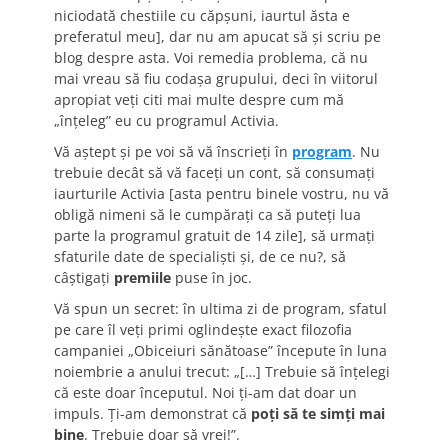
niciodată chestiile cu căpşuni, iaurtul ăsta e
preferatul meu], dar nu am apucat să şi scriu pe
blog despre asta. Voi remedia problema, că nu
mai vreau să fiu codaşa grupului, deci în viitorul
apropiat veţi citi mai multe despre cum mă
„înţeleg” eu cu programul Activia.
Vă aştept şi pe voi să vă înscrieţi în
program
. Nu
trebuie decât să vă faceţi un cont, să consumaţi
iaurturile Activia [asta pentru binele vostru, nu vă
obligă nimeni să le cumpăraţi ca să puteţi lua
parte la programul gratuit de 14 zile], să urmaţi
sfaturile date de specialişti şi, de ce nu?, să
câştigaţi
premiile
puse în joc.
Vă spun un secret: în ultima zi de program, sfatul
pe care îl veţi primi oglindeşte exact filozofia
campaniei „Obiceiuri sănătoase” începute în luna
noiembrie a anului trecut: „[…] Trebuie să înţelegi
că este doar începutul. Noi ţi-am dat doar un
impuls. Ţi-am demonstrat că
poţi să te simţi mai
bine
. Trebuie doar să vrei!”.