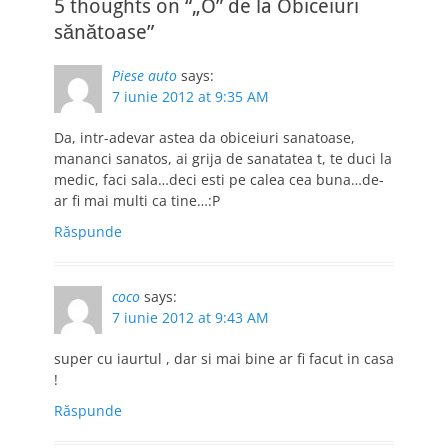
5 thoughts on “„O” de la Obiceiuri
sănătoase”
Piese auto
says:
7 iunie 2012 at 9:35 AM
Da, intr-adevar astea da obiceiuri sanatoase,
mananci sanatos, ai grija de sanatatea t, te duci la
medic, faci sala…deci esti pe calea cea buna…de-
ar fi mai multi ca tine…:P
Răspunde
coco
says:
7 iunie 2012 at 9:43 AM
super cu iaurtul , dar si mai bine ar fi facut in casa
!
Răspunde