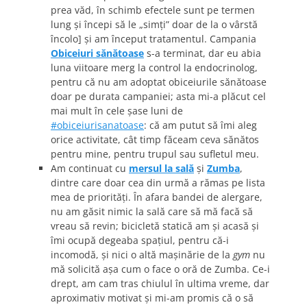
prea văd, în schimb efectele sunt pe termen
lung şi începi să le „simţi” doar de la o vârstă
încolo] şi am început tratamentul. Campania
Obiceiuri sănătoase
s-a terminat, dar eu abia
luna viitoare merg la control la endocrinolog,
pentru că nu am adoptat obiceiurile sănătoase
doar pe durata campaniei; asta mi-a plăcut cel
mai mult în cele şase luni de
#obiceiurisanatoase
: că am putut să îmi aleg
orice activitate, cât timp făceam ceva sănătos
pentru mine, pentru trupul sau sufletul meu.
Am continuat cu
mersul la sală
şi
Zumba
,
dintre care doar cea din urmă a rămas pe lista
mea de priorităţi. În afara bandei de alergare,
nu am găsit nimic la sală care să mă facă să
vreau să revin; bicicletă statică am şi acasă şi
îmi ocupă degeaba spaţiul, pentru că-i
incomodă, şi nici o altă maşinărie de la
gym
nu
mă solicită aşa cum o face o oră de Zumba. Ce-i
drept, am cam tras chiulul în ultima vreme, dar
aproximativ motivat şi mi-am promis că o să