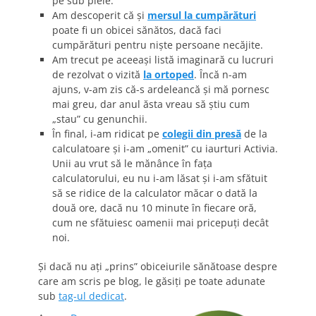
pe sub piele.
Am descoperit că şi
mersul la cumpărături
poate fi un obicei sănătos, dacă faci
cumpărături pentru nişte persoane necăjite.
Am trecut pe aceeaşi listă imaginară cu lucruri
de rezolvat o vizită
la ortoped
. Încă n-am
ajuns, v-am zis că-s ardeleancă şi mă pornesc
mai greu, dar anul ăsta vreau să ştiu cum
„stau” cu genunchii.
În final, i-am ridicat pe
colegii din presă
de la
calculatoare şi i-am „omenit” cu iaurturi Activia.
Unii au vrut să le mănânce în faţa
calculatorului, eu nu i-am lăsat şi i-am sfătuit
să se ridice de la calculator măcar o dată la
două ore, dacă nu 10 minute în fiecare oră,
cum ne sfătuiesc oamenii mai pricepuţi decât
noi.
Şi dacă nu aţi „prins” obiceiurile sănătoase despre
care am scris pe blog, le găsiţi pe toate adunate
sub
tag-ul dedicat
.