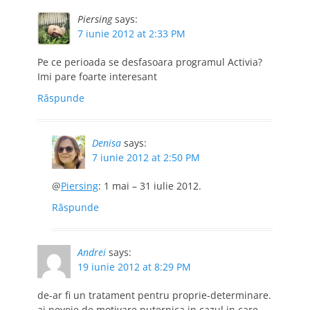
Piersing
says:
7 iunie 2012 at 2:33 PM
Pe ce perioada se desfasoara programul Activia?
Imi pare foarte interesant
Răspunde
Denisa
says:
7 iunie 2012 at 2:50 PM
@
Piersing
: 1 mai – 31 iulie 2012.
Răspunde
Andrei
says:
19 iunie 2012 at 8:29 PM
de-ar fi un tratament pentru proprie-determinare.
ai nevoie de motivare puternica in cazul in care