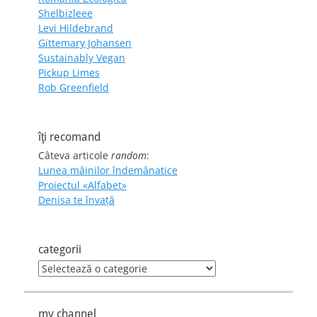
Shelbizleee
Levi Hildebrand
Gittemary Johansen
Sustainably Vegan
Pickup Limes
Rob Greenfield
îţi recomand
Câteva articole
random
:
Lunea mâinilor îndemânatice
Proiectul «Alfabet»
Denisa te învaţă
categorii
categorii
my channel