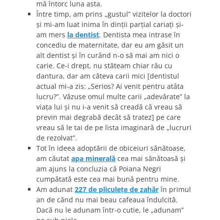
mă întorc luna asta.
Între timp, am prins „gustul” vizitelor la doctori
şi mi-am luat inima în dinţii parţial cariaţi şi-
am mers
la dentist
. Dentista mea intrase în
concediu de maternitate, dar eu am găsit un
alt dentist şi în curând n-o să mai am nici o
carie. Ce-i drept, nu stăteam chiar rău cu
dantura, dar am câteva carii mici [dentistul
actual mi-a zis: „Serios? Ai venit pentru atâta
lucru?”. Văzuse omul multe carii „adevărate” la
viaţa lui şi nu i-a venit să creadă că vreau să
previn mai degrabă decât să tratez] pe care
vreau să le tai de pe lista imaginară de „lucruri
de rezolvat”.
Tot în ideea adoptării de obiceiuri sănătoase,
am căutat
apa minerală
cea mai sănătoasă şi
am ajuns la concluzia că Poiana Negri
cumpătată este cea mai bună pentru mine.
Am adunat
227 de pliculeţe de zahăr
în primul
an de când nu mai beau cafeaua îndulcită.
Dacă nu le adunam într-o cutie, le „adunam”