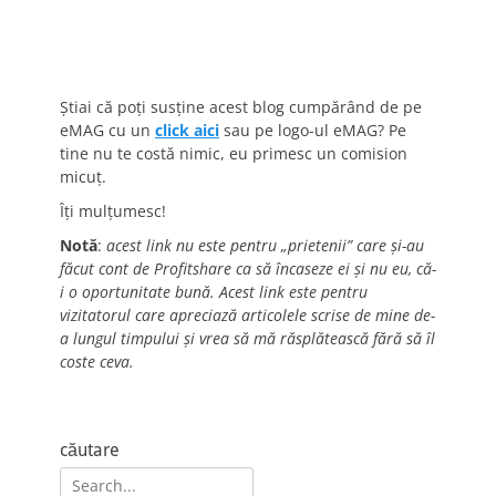
Știai că poți susține acest blog cumpărând de pe
eMAG cu un
click aici
sau pe logo-ul eMAG? Pe
tine nu te costă nimic, eu primesc un comision
micuț.
Îți mulțumesc!
Notă
:
acest link nu este pentru „prietenii” care și-au
făcut cont de Profitshare ca să încaseze ei și nu eu, că-
i o oportunitate bună. Acest link este pentru
vizitatorul care apreciază articolele scrise de mine de-
a lungul timpului și vrea să mă răsplătească fără să îl
coste ceva.
căutare
Search