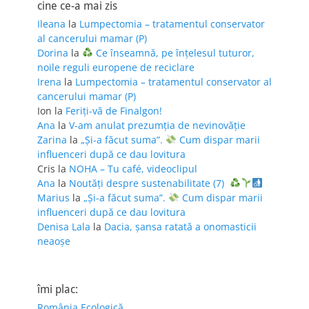
cine ce-a mai zis
Ileana
la
Lumpectomia – tratamentul conservator
al cancerului mamar (P)
Dorina
la
Ce înseamnă, pe înțelesul tuturor,
noile reguli europene de reciclare
Irena
la
Lumpectomia – tratamentul conservator al
cancerului mamar (P)
Ion
la
Feriţi-vă de Finalgon!
Ana
la
V-am anulat prezumția de nevinovăție
Zarina
la
„Și-a făcut suma”.
Cum dispar marii
influenceri după ce dau lovitura
Cris
la
NOHA – Tu café, videoclipul
Ana
la
Noutăți despre sustenabilitate (7)
Marius
la
„Și-a făcut suma”.
Cum dispar marii
influenceri după ce dau lovitura
Denisa Lala
la
Dacia, șansa ratată a onomasticii
neaoșe
îmi plac:
România Ecologică