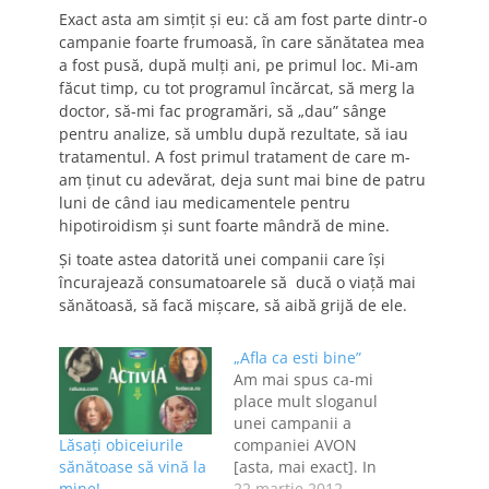
Exact asta am simţit şi eu: că am fost parte dintr-o
campanie foarte frumoasă, în care sănătatea mea
a fost pusă, după mulţi ani, pe primul loc. Mi-am
făcut timp, cu tot programul încărcat, să merg la
doctor, să-mi fac programări, să „dau” sânge
pentru analize, să umblu după rezultate, să iau
tratamentul. A fost primul tratament de care m-
am ţinut cu adevărat, deja sunt mai bine de patru
luni de când iau medicamentele pentru
hipotiroidism şi sunt foarte mândră de mine.
Şi toate astea datorită unei companii care îşi
încurajează consumatoarele să ducă o viaţă mai
sănătoasă, să facă mişcare, să aibă grijă de ele.
„Afla ca esti bine”
Am mai spus ca-mi
place mult sloganul
unei campanii a
Lăsaţi obiceiurile
companiei AVON
sănătoase să vină la
[asta, mai exact]. In
mine!
spiritul asta si
22 martie 2012