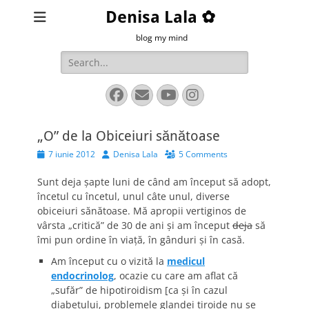
Denisa Lala ✿
blog my mind
Search
for:
Facebook
Email
YouTube
Instagram
„O” de la Obiceiuri sănătoase
Posted
Author
7 iunie 2012
Denisa Lala
5 Comments
on
Sunt deja şapte luni de când am început să adopt,
încetul cu încetul, unul câte unul, diverse
obiceiuri sănătoase. Mă apropii vertiginos de
vârsta „critică” de 30 de ani şi am început
deja
să
îmi pun ordine în viaţă, în gânduri şi în casă.
Am început cu o vizită la
medicul
endocrinolog
, ocazie cu care am aflat că
„sufăr” de hipotiroidism [ca şi în cazul
diabetului, problemele glandei tiroide nu se