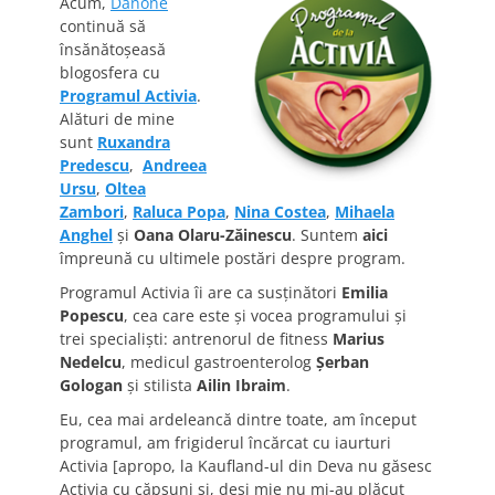
Acum,
Danone
continuă să
însănătoşeasă
blogosfera cu
Programul Activia
.
Alături de mine
sunt
Ruxandra
Predescu
,
Andreea
Ursu
,
Oltea
Zambori
,
Raluca Popa
,
Nina Costea
,
Mihaela
Anghel
şi
Oana Olaru-Zăinescu
. Suntem
aici
împreună cu ultimele postări despre program.
Programul Activia îi are ca susţinători
Emilia
Popescu
, cea care este şi vocea programului şi
trei specialişti: antrenorul de fitness
Marius
Nedelcu
, medicul gastroenterolog
Şerban
Gologan
şi stilista
Ailin Ibraim
.
Eu, cea mai ardeleancă dintre toate, am început
programul, am frigiderul încărcat cu iaurturi
Activia [apropo, la Kaufland-ul din Deva nu găsesc
Activia cu căpşuni şi, deşi mie nu mi-au plăcut