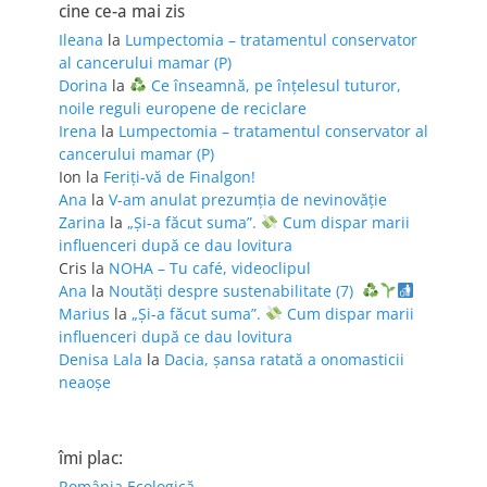
cine ce-a mai zis
Ileana
la
Lumpectomia – tratamentul conservator
al cancerului mamar (P)
Dorina
la
Ce înseamnă, pe înțelesul tuturor,
noile reguli europene de reciclare
Irena
la
Lumpectomia – tratamentul conservator al
cancerului mamar (P)
Ion
la
Feriţi-vă de Finalgon!
Ana
la
V-am anulat prezumția de nevinovăție
Zarina
la
„Și-a făcut suma”.
Cum dispar marii
influenceri după ce dau lovitura
Cris
la
NOHA – Tu café, videoclipul
Ana
la
Noutăți despre sustenabilitate (7)
Marius
la
„Și-a făcut suma”.
Cum dispar marii
influenceri după ce dau lovitura
Denisa Lala
la
Dacia, șansa ratată a onomasticii
neaoșe
îmi plac:
România Ecologică