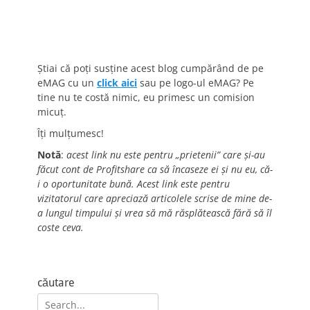
Știai că poți susține acest blog cumpărând de pe
eMAG cu un
click aici
sau pe logo-ul eMAG? Pe
tine nu te costă nimic, eu primesc un comision
micuț.
Îți mulțumesc!
Notă
:
acest link nu este pentru „prietenii” care și-au
făcut cont de Profitshare ca să încaseze ei și nu eu, că-
i o oportunitate bună. Acest link este pentru
vizitatorul care apreciază articolele scrise de mine de-
a lungul timpului și vrea să mă răsplătească fără să îl
coste ceva.
căutare
Search