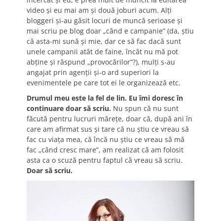
video și eu mai am și două joburi acum. Alți
bloggeri și-au găsit locuri de muncă serioase și
mai scriu pe blog doar „când e campanie” (da, știu
că asta-mi sună și mie, dar ce să fac dacă sunt
unele campanii atât de faine, încât nu mă pot
abține și răspund „provocărilor”?), mulți s-au
angajat prin agenții și-o ard superiori la
evenimentele pe care tot ei le organizează etc.
Drumul meu este la fel de lin. Eu îmi doresc în
continuare doar să scriu.
Nu spun că nu sunt
făcută pentru lucruri mărețe, doar că, după ani în
care am afirmat sus și tare că nu știu ce vreau să
fac cu viața mea, că încă nu știu ce vreau să mă
fac „când cresc mare”, am realizat că am folosit
asta ca o scuză pentru faptul că vreau să scriu.
Doar să scriu.