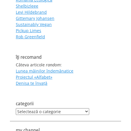
Shelbizleee
Levi Hildebrand
Gittemary Johansen
Sustainably Vegan
Pickup Limes
Rob Greenfield
îţi recomand
Câteva articole
random
:
Lunea mâinilor îndemânatice
Proiectul «Alfabet»
Denisa te învaţă
categorii
categorii
my channel