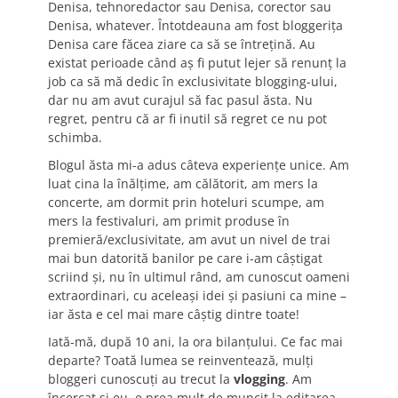
Denisa, tehnoredactor sau Denisa, corector sau
Denisa, whatever. Întotdeauna am fost bloggerița
Denisa care făcea ziare ca să se întrețină. Au
existat perioade când aș fi putut lejer să renunț la
job ca să mă dedic în exclusivitate blogging-ului,
dar nu am avut curajul să fac pasul ăsta. Nu
regret, pentru că ar fi inutil să regret ce nu pot
schimba.
Blogul ăsta mi-a adus câteva experiențe unice. Am
luat cina la înălțime, am călătorit, am mers la
concerte, am dormit prin hoteluri scumpe, am
mers la festivaluri, am primit produse în
premieră/exclusivitate, am avut un nivel de trai
mai bun datorită banilor pe care i-am câștigat
scriind și, nu în ultimul rând, am cunoscut oameni
extraordinari, cu aceleași idei și pasiuni ca mine –
iar ăsta e cel mai mare câștig dintre toate!
Iată-mă, după 10 ani, la ora bilanțului. Ce fac mai
departe? Toată lumea se reinventează, mulți
bloggeri cunoscuți au trecut la
vlogging
. Am
încercat și eu, e prea mult de muncit la editarea