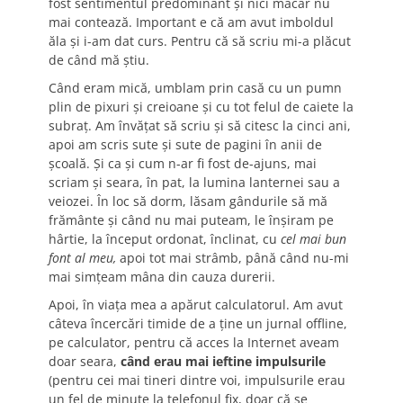
fost sentimentul predominant și nici măcar nu
mai contează. Important e că am avut imboldul
ăla și i-am dat curs. Pentru că să scriu mi-a plăcut
de când mă știu.
Când eram mică, umblam prin casă cu un pumn
plin de pixuri și creioane și cu tot felul de caiete la
subraț. Am învățat să scriu și să citesc la cinci ani,
apoi am scris sute și sute de pagini în anii de
școală. Și ca și cum n-ar fi fost de-ajuns, mai
scriam și seara, în pat, la lumina lanternei sau a
veiozei. În loc să dorm, lăsam gândurile să mă
frământe și când nu mai puteam, le înșiram pe
hârtie, la început ordonat, înclinat, cu
cel mai bun
font al meu,
apoi tot mai strâmb, până când nu-mi
mai simțeam mâna din cauza durerii.
Apoi, în viața mea a apărut calculatorul. Am avut
câteva încercări timide de a ține un jurnal offline,
pe calculator, pentru că acces la Internet aveam
doar seara,
când erau mai ieftine impulsurile
(pentru cei mai tineri dintre voi, impulsurile erau
un fel de minute la telefonul fix, doar că se