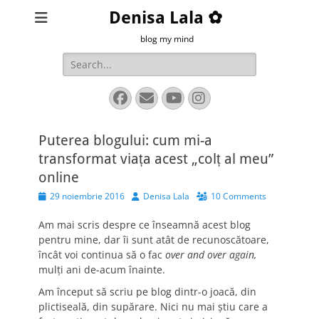
Denisa Lala ✿
blog my mind
Search
for:
Facebook
Email
YouTube
Instagram
Puterea blogului: cum mi-a
transformat viața acest „colț al meu”
online
Posted
Author
29 noiembrie 2016
Denisa Lala
10 Comments
on
Am mai scris despre ce înseamnă acest blog
pentru mine, dar îi sunt atât de recunoscătoare,
încât voi continua să o fac
over and over again,
mulți ani de-acum înainte.
Am început să scriu pe blog dintr-o joacă, din
plictiseală, din supărare. Nici nu mai știu care a