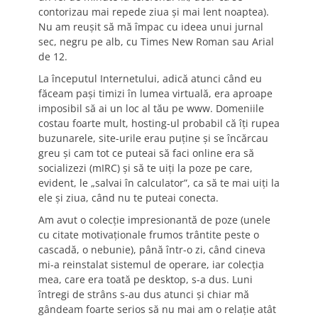
contorizau mai repede ziua și mai lent noaptea).
Nu am reușit să mă împac cu ideea unui jurnal
sec, negru pe alb, cu Times New Roman sau Arial
de 12.
La începutul Internetului, adică atunci când eu
făceam pași timizi în lumea virtuală, era aproape
imposibil să ai un loc al tău pe www. Domeniile
costau foarte mult, hosting-ul probabil că îți rupea
buzunarele, site-urile erau puține și se încărcau
greu și cam tot ce puteai să faci online era să
socializezi (mIRC) și să te uiți la poze pe care,
evident, le „salvai în calculator”, ca să te mai uiți la
ele și ziua, când nu te puteai conecta.
Am avut o colecție impresionantă de poze (unele
cu citate motivaționale frumos trântite peste o
cascadă, o nebunie), până într-o zi, când cineva
mi-a reinstalat sistemul de operare, iar colecția
mea, care era toată pe desktop, s-a dus. Luni
întregi de strâns s-au dus atunci și chiar mă
gândeam foarte serios să nu mai am o relație atât