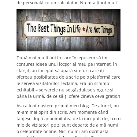
de personală cu un calculator. Nu m-a ținut mult.
După mai mulți ani în care începusem să îmi
conturez ideea unui locșor al meu pe Internet, în
sfârșit, au început să apară site-uri care îți
ofereau posibiltatea de a scrie pe o platformă care
le servea vizitatorilor reclamă. Era un schimb
echitabil – serverele nu se găzduiesc singure și
până la urmă, de ce să-ți ofere cineva ceva gratis?!
Așa a luat naștere primul meu blog. De atunci, nu
m-am mai oprit din scris. Am momente când
tânjesc după anonimitatea de la început, deși cu o
mie de vizitatori pe zi sunt departe de a mă numi
o celebritate online. Nici nu mi-am dorit asta