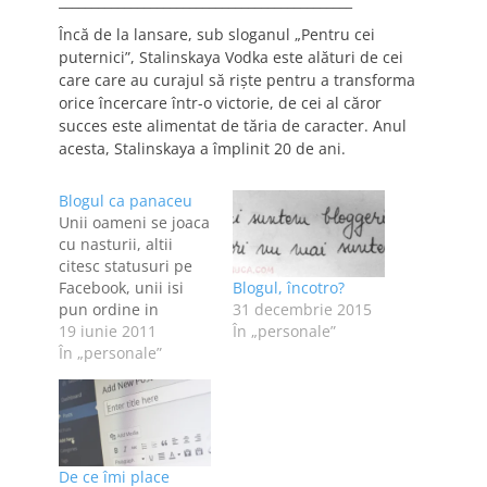
_____________________________________________
Încă de la lansare, sub sloganul „Pentru cei
puternici”, Stalinskaya Vodka este alături de cei
care care au curajul să riște pentru a transforma
orice încercare într-o victorie, de cei al căror
succes este alimentat de tăria de caracter. Anul
acesta, Stalinskaya a împlinit 20 de ani.
Blogul ca panaceu
Unii oameni se joaca
cu nasturii, altii
citesc statusuri pe
Facebook, unii isi
Blogul, încotro?
pun ordine in
31 decembrie 2015
ganduri, altii se
19 iunie 2011
În „personale”
joaca pe telefon
În „personale”
atunci cand sunt
plictisiti, stresati,
suparati sau pur si
simplu n-au altceva
mai bun de facut. Eu
De ce îmi place
am observat ca de