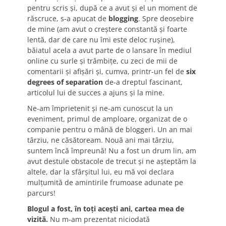
pentru scris și, după ce a avut și el un moment de
răscruce, s-a apucat de
blogging
. Spre deosebire
de mine (am avut o creștere constantă și foarte
lentă, dar de care nu îmi este deloc rușine),
băiatul acela a avut parte de o lansare în mediul
online cu surle și trâmbițe, cu zeci de mii de
comentarii și afișări și, cumva, printr-un fel de
six
degrees of separation
de-a dreptul fascinant,
articolul lui de succes a ajuns și la mine.
Ne-am împrietenit și ne-am cunoscut la un
eveniment, primul de amploare, organizat de o
companie pentru o mână de bloggeri. Un an mai
târziu, ne căsătoream. Nouă ani mai târziu,
suntem încă împreună! Nu a fost un drum lin, am
avut destule obstacole de trecut și ne așteptăm la
altele, dar la sfârșitul lui, eu mă voi declara
mulțumită de amintirile frumoase adunate pe
parcurs!
Blogul a fost, în toți acești ani, cartea mea de
vizită.
Nu m-am prezentat niciodată