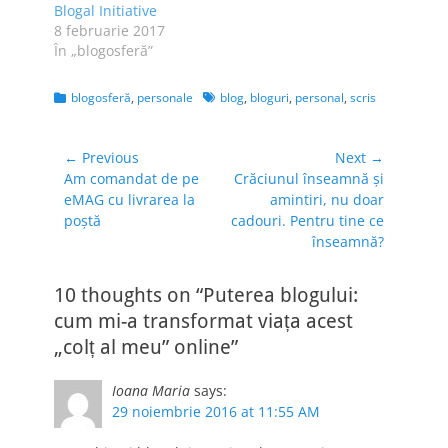
Blogal Initiative
fiecare data cand
8 februarie 2017
ma supara ceva,
În „blogosferă”
ma…
Categories
Tags
blogosferă
,
personale
blog
,
bloguri
,
personal
,
scris
Navigare
← Previous
Next →
Previous
Next
Am comandat de pe
Crăciunul înseamnă și
în
post:
post:
eMAG cu livrarea la
amintiri, nu doar
articole
poștă
cadouri. Pentru tine ce
înseamnă?
10 thoughts on “Puterea blogului:
cum mi-a transformat viața acest
„colț al meu” online”
Ioana Maria
says:
29 noiembrie 2016 at 11:55 AM