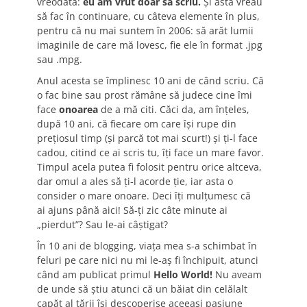
vreodată:
eu am vrut doar să scriu.
Și asta vreau
să fac în continuare, cu câteva elemente în plus,
pentru că nu mai suntem în 2006: să arăt lumii
imaginile de care mă lovesc, fie ele în format .jpg
sau .mpg.
Anul acesta se împlinesc 10 ani de când scriu. Că
o fac bine sau prost rămâne să judece cine îmi
face
onoarea
de a mă citi. Căci da, am înțeles,
după 10 ani, că fiecare om care își rupe din
prețiosul timp (și parcă tot mai scurt!) și ți-l face
cadou, citind ce ai scris tu, îți face un mare favor.
Timpul acela putea fi folosit pentru orice altceva,
dar omul a ales să ți-l acorde ție, iar asta o
consider o mare onoare. Deci îți mulțumesc că
ai ajuns până aici! Să-ți zic câte minute ai
„pierdut”? Sau le-ai câștigat?
În 10 ani de blogging, viața mea s-a schimbat în
feluri pe care nici nu mi le-aș fi închipuit, atunci
când am publicat primul
Hello World!
Nu aveam
de unde să știu atunci că un băiat din celălalt
capăt al țării își descoperise aceeași pasiune