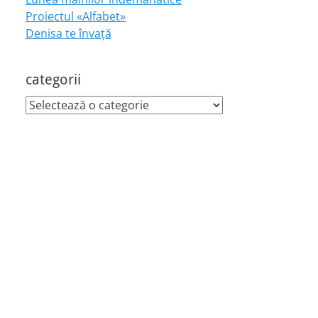
Proiectul «Alfabet»
Denisa te învaţă
categorii
categorii