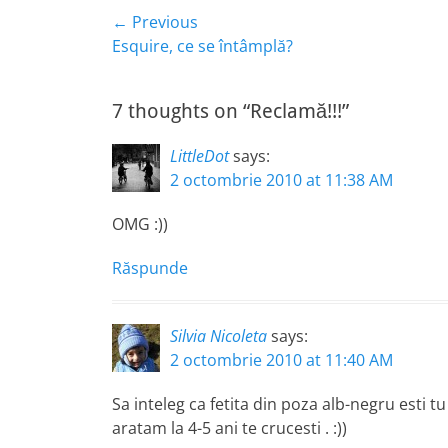
Navigare
← Previous
Previous
Esquire, ce se întâmplă?
în
post:
articole
7 thoughts on “Reclamă!!!”
LittleDot
says:
2 octombrie 2010 at 11:38 AM
OMG :))
Răspunde
Silvia Nicoleta
says:
2 octombrie 2010 at 11:40 AM
Sa inteleg ca fetita din poza alb-negru esti 
aratam la 4-5 ani te crucesti . :))