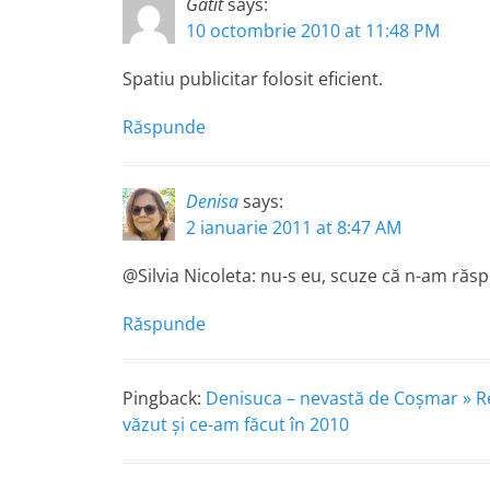
Gatit
says:
10 octombrie 2010 at 11:48 PM
Spatiu publicitar folosit eficient.
Răspunde
Denisa
says:
2 ianuarie 2011 at 8:47 AM
@Silvia Nicoleta: nu-s eu, scuze că n-am răs
Răspunde
Pingback:
Denisuca – nevastă de Coşmar » Re
văzut şi ce-am făcut în 2010