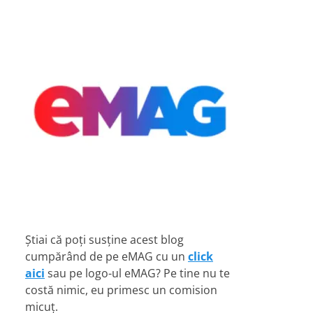
Știai că poți susține acest blog
cumpărând de pe eMAG cu un
click
aici
sau pe logo-ul eMAG? Pe tine nu te
costă nimic, eu primesc un comision
micuț.