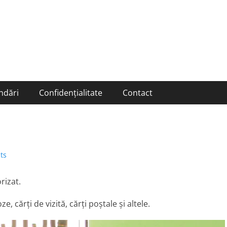
ndări
Confidențialitate
Contact
ts
rizat.
 cărți de vizită, cărți poștale și altele.