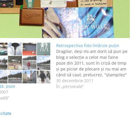
Retrospectiva foto întârzie puțin
Dragilor, deși mi-am dorit să pun pe
blog o selecție a celor mai faine
poze din 2011, sunt în criză de timp
și pe picior de plecare și nu mai am
când să caut, prelucrez, "ștampilez"
și explic pozele. Așa că rămâne ca
30 decembrie 2011
ă, poze
în ianuarie, după ce-mi revin din
În „personale”
2007
mahmureală…
madă”
citate