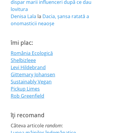
dispar marii influenceri după ce dau
lovitura
Denisa Lala
la
Dacia, șansa ratată a
onomasticii neaoșe
îmi plac:
România Ecologică
Shelbizleee
Levi Hildebrand
Gittemary Johansen
Sustainably Vegan
Pickup Limes
Rob Greenfield
îţi recomand
Câteva articole
random
:
Lunea mâinilor îndemânatice