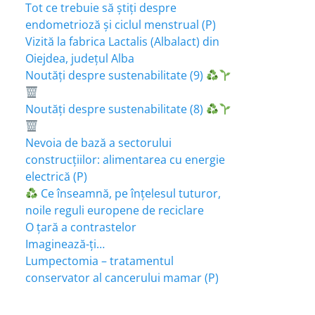
Tot ce trebuie să știți despre
endometrioză și ciclul menstrual (P)
Vizită la fabrica Lactalis (Albalact) din
Oiejdea, județul Alba
Noutăți despre sustenabilitate (9)
Noutăți despre sustenabilitate (8)
Nevoia de bază a sectorului
construcțiilor: alimentarea cu energie
electrică (P)
Ce înseamnă, pe înțelesul tuturor,
noile reguli europene de reciclare
O țară a contrastelor
Imaginează-ți…
Lumpectomia – tratamentul
conservator al cancerului mamar (P)