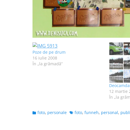
Poze de pe drum
16 iulie 2008
În „la grămadă”
Deocamdat
12 martie 
În „la gră
Categories
Tags
foto
,
personale
foto
,
funneh
,
personal
,
publi