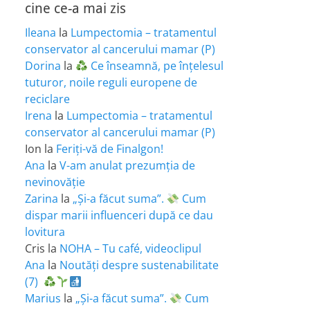
cine ce-a mai zis
Ileana
la
Lumpectomia – tratamentul
conservator al cancerului mamar (P)
Dorina
la
Ce înseamnă, pe înțelesul
tuturor, noile reguli europene de
reciclare
Irena
la
Lumpectomia – tratamentul
conservator al cancerului mamar (P)
Ion
la
Feriţi-vă de Finalgon!
Ana
la
V-am anulat prezumția de
nevinovăție
Zarina
la
„Și-a făcut suma”.
Cum
dispar marii influenceri după ce dau
lovitura
Cris
la
NOHA – Tu café, videoclipul
Ana
la
Noutăți despre sustenabilitate
(7)
Marius
la
„Și-a făcut suma”.
Cum