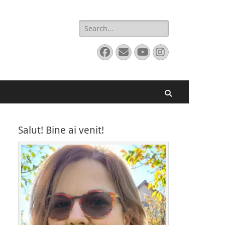
Search
for:
Facebook
Email
YouTube
Instagram
Search
Salut! Bine ai venit!