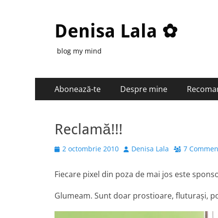
Denisa Lala ✿
blog my mind
Primary
Skip
Abonează-te
Despre mine
Recoma
to
Menu
content
Reclamă!!!
Posted
Author
2 octombrie 2010
Denisa Lala
7 Commen
on
Fiecare pixel din poza de mai jos este sponso
Glumeam. Sunt doar prostioare, fluturași, poze,