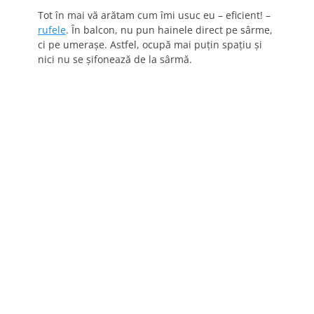
Tot în mai vă arătam cum îmi usuc eu – eficient! –
rufele
. În balcon, nu pun hainele direct pe sârme,
ci pe umeraşe. Astfel, ocupă mai puţin spaţiu şi
nici nu se şifonează de la sârmă.