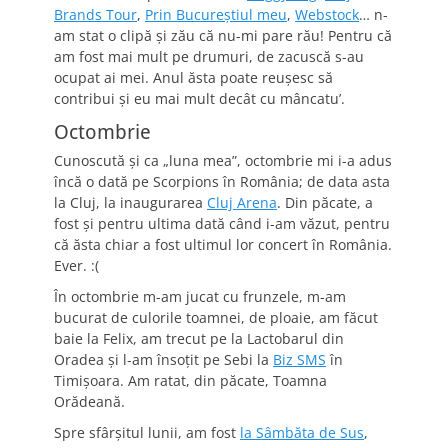
Brands Tour
,
Prin Bucureştiul meu
,
Webstock
… n-
am stat o clipă şi zău că nu-mi pare rău! Pentru că
am fost mai mult pe drumuri, de zacuscă s-au
ocupat ai mei. Anul ăsta poate reuşesc să
contribui şi eu mai mult decât cu mâncatu’.
Octombrie
Cunoscută şi ca „luna mea”, octombrie mi i-a adus
încă o dată pe Scorpions în România; de data asta
la Cluj, la inaugurarea
Cluj Arena
. Din păcate, a
fost şi pentru ultima dată când i-am văzut, pentru
că ăsta chiar a fost ultimul lor concert în România.
Ever. :(
În octombrie m-am jucat cu frunzele, m-am
bucurat de culorile toamnei, de ploaie, am făcut
baie la Felix, am trecut pe la Lactobarul din
Oradea şi l-am însoţit pe Sebi la
Biz SMS
în
Timişoara. Am ratat, din păcate, Toamna
Orădeană.
Spre sfârşitul lunii, am fost
la Sâmbăta de Sus
,