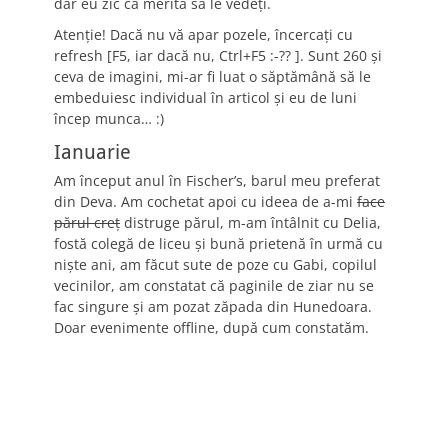
dar eu zic că merită să le vedeți.
Atenţie! Dacă nu vă apar pozele, încercaţi cu
refresh [F5, iar dacă nu, Ctrl+F5 :-?? ]. Sunt 260 şi
ceva de imagini, mi-ar fi luat o săptămână să le
embeduiesc individual în articol şi eu de luni
încep munca… :)
Ianuarie
Am început anul în Fischer’s, barul meu preferat
din Deva. Am cochetat apoi cu ideea de a-mi
face
părul creţ
distruge părul, m-am întâlnit cu Delia,
fostă colegă de liceu şi bună prietenă în urmă cu
nişte ani, am făcut sute de poze cu Gabi, copilul
vecinilor, am constatat că paginile de ziar nu se
fac singure şi am pozat zăpada din Hunedoara.
Doar evenimente offline, după cum constatăm.