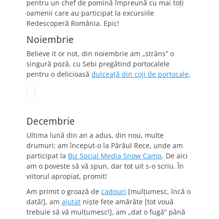
pentru un chef de pomină împreună cu mai toţi
oamenii care au participat la excursiile
Redescoperă România. Epic!
Noiembrie
Believe it or not, din noiembrie am „strâns” o
singură poză, cu Sebi pregătind portocalele
pentru o delicioasă
dulceaţă din coji de portocale
.
Decembrie
Ultima lună din an a adus, din nou, multe
drumuri: am început-o la Pârâul Rece, unde am
participat la
Biz Social Media Snow Camp
. De aici
am o poveste să vă spun, dar tot uit s-o scriu. În
viitorul apropiat, promit!
Am primit o groază de
cadouri
[mulţumesc, încă o
dată!], am
ajutat
nişte fete amărâte [tot vouă
trebuie să vă mulţumesc!], am „dat o fugă” până