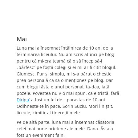
Mai
Luna mai a însemnat întâlnirea de 10 ani de la
terminarea liceului. Nu am scris atunci pe blog
pentru că mi-era teamă că o să încep să-i
„bârfesc” pe foştii colegi şi ei mi-ar fi citit blogul.
Glumesc. Pur şi simplu, mi s-a părut o chestie
prea personală ca să o menţionez pe blog. Dar
cum blogul ăsta e unul personal, ta-daa, iată
pozele. Povestea nu v-o mai spun, că e tristă, fără
Dirigu’
a fost un fel de… parastas de 10 ani.
Odihneşte-te în pace, Sorin Suciu. Mori liniştit,
liceule, cimitir al tinereţii mele.
Pe de altă parte, luna mai a însemnat căsătoria
celei mai bune prietene ale mele, Dana. Ăsta a
fost un eveniment fain.