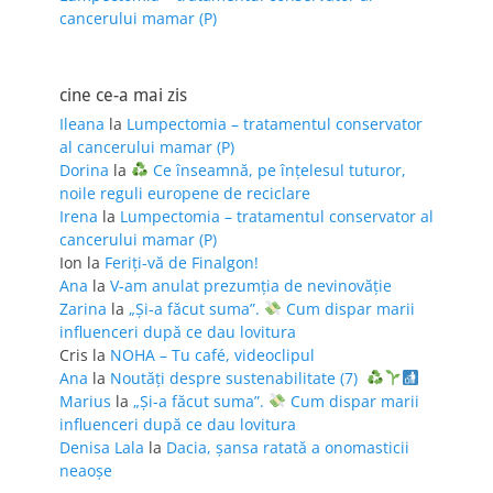
cancerului mamar (P)
cine ce-a mai zis
Ileana
la
Lumpectomia – tratamentul conservator
al cancerului mamar (P)
Dorina
la
Ce înseamnă, pe înțelesul tuturor,
noile reguli europene de reciclare
Irena
la
Lumpectomia – tratamentul conservator al
cancerului mamar (P)
Ion
la
Feriţi-vă de Finalgon!
Ana
la
V-am anulat prezumția de nevinovăție
Zarina
la
„Și-a făcut suma”.
Cum dispar marii
influenceri după ce dau lovitura
Cris
la
NOHA – Tu café, videoclipul
Ana
la
Noutăți despre sustenabilitate (7)
Marius
la
„Și-a făcut suma”.
Cum dispar marii
influenceri după ce dau lovitura
Denisa Lala
la
Dacia, șansa ratată a onomasticii
neaoșe