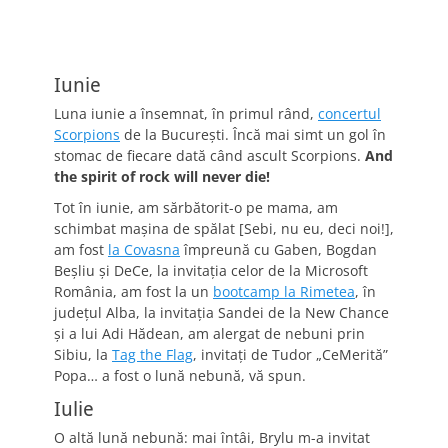
Iunie
Luna iunie a însemnat, în primul rând,
concertul
Scorpions
de la Bucureşti. Încă mai simt un gol în
stomac de fiecare dată când ascult Scorpions.
And
the spirit of rock will never die!
Tot în iunie, am sărbătorit-o pe mama, am
schimbat maşina de spălat [Sebi, nu eu, deci noi!],
am fost
la Covasna
împreună cu Gaben, Bogdan
Beşliu şi DeCe, la invitaţia celor de la Microsoft
România, am fost la un
bootcamp la Rimetea
, în
judeţul Alba, la invitaţia Sandei de la New Chance
şi a lui Adi Hădean, am alergat de nebuni prin
Sibiu, la
Tag the Flag
, invitaţi de Tudor „CeMerită”
Popa… a fost o lună nebună, vă spun.
Iulie
O altă lună nebună: mai întâi, Brylu m-a invitat