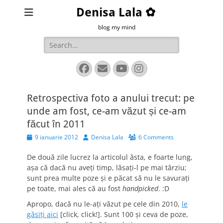
Denisa Lala ✿
blog my mind
Search
for:
Facebook
Email
YouTube
Instagram
Retrospectiva foto a anului trecut: pe
unde am fost, ce-am văzut și ce-am
făcut în 2011
Posted
Author
9 ianuarie 2012
Denisa Lala
6 Comments
on
De două zile lucrez la articolul ăsta, e foarte lung,
așa că dacă nu aveți timp, lăsați-l pe mai târziu;
sunt prea multe poze și e păcat să nu le savurați
pe toate, mai ales că au fost
handpicked
. :D
Apropo, dacă nu le-ați văzut pe cele din 2010,
le
găsiți aici
[click, click!]. Sunt 100 și ceva de poze,