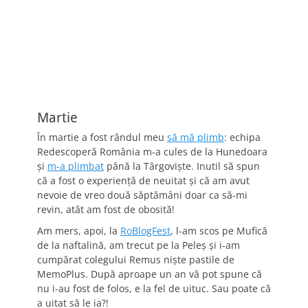
Martie
În martie a fost rândul meu
să mă plimb
: echipa
Redescoperă România m-a cules de la Hunedoara
şi
m-a plimbat
până la Târgovişte. Inutil să spun
că a fost o experienţă de neuitat şi că am avut
nevoie de vreo două săptămâni doar ca să-mi
revin, atât am fost de obosită!
Am mers, apoi, la
RoBlogFest
, l-am scos pe Mufică
de la naftalină, am trecut pe la Peleş şi i-am
cumpărat colegului Remus nişte pastile de
MemoPlus. După aproape un an vă pot spune că
nu i-au fost de folos, e la fel de uituc. Sau poate că
a uitat să le ia?!