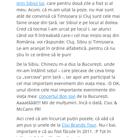
prin Sibiul lui
, care pentru două zile a fost şi al
meu. Acum, că m-am uitat la poze, nu mai sunt
atât de convinsă că Timişoara şi Cluj sunt cele mai
faine oraşe din ţară, iar Sibiul e pe locul al doilea.
Cred că tocmai l-am urcat pe locul I, iar atunci
când voi fi întreabată care-i cel mai mişto oraş din
România, voi răspunde: Cluj, Sibiu şi Timişoara.
Le-am aranjat în ordine alfabetică, pentru că nu
ştiu în ce ordine să le pun!
De la Sibiu, Chinezu m-a dus la Bucureşti, unde
mi-am întâlnit soţul – care plecase de ceva timp
cu „sorcova” prin ţară -, iar apoi am participat la
cel mai important eveniment din viaţa mea. :D OK,
unul dintre cele mai importante evenimente din
viaţa mea:
concertul Bon Jovi
de la Bucureşti.
Aaaatââât!!! Mii de mulţumiri, încă o dată, Ciuc &
McCann PR!
Aici cred că am încurcat puţin pozele, că văd că
am pus şi unele de la
Cluj Brands Tour
. Nu-i bai,
important e că au fost făcute în 2011. :P Tot în