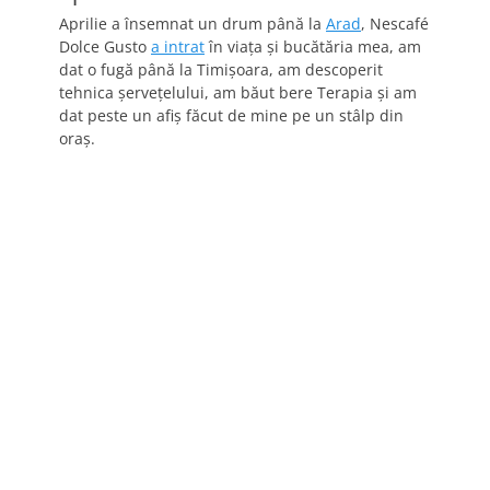
Aprilie a însemnat un drum până la
Arad
, Nescafé
Dolce Gusto
a intrat
în viaţa şi bucătăria mea, am
dat o fugă până la Timişoara, am descoperit
tehnica şerveţelului, am băut bere Terapia şi am
dat peste un afiş făcut de mine pe un stâlp din
oraş.