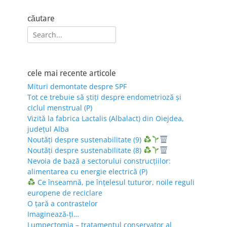
căutare
Search
for:
cele mai recente articole
Mituri demontate despre SPF
Tot ce trebuie să știți despre endometrioză și
ciclul menstrual (P)
Vizită la fabrica Lactalis (Albalact) din Oiejdea,
județul Alba
Noutăți despre sustenabilitate (9)
Noutăți despre sustenabilitate (8)
Nevoia de bază a sectorului construcțiilor:
alimentarea cu energie electrică (P)
Ce înseamnă, pe înțelesul tuturor, noile reguli
europene de reciclare
O țară a contrastelor
Imaginează-ți…
Lumpectomia – tratamentul conservator al