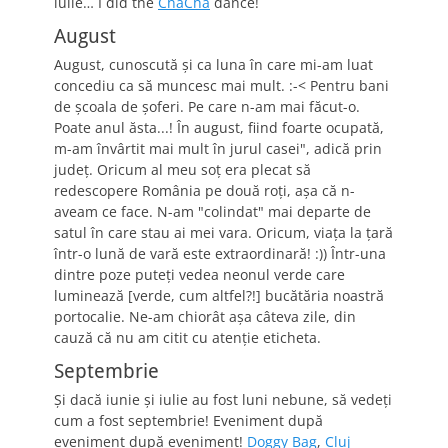
iulie… I did the
ChaCha
dance!
August
August, cunoscută şi ca luna în care mi-am luat
concediu ca să muncesc mai mult. :-< Pentru bani
de şcoala de şoferi. Pe care n-am mai făcut-o.
Poate anul ăsta...! În august, fiind foarte ocupată,
m-am învârtit mai mult în jurul casei", adică prin
judeţ. Oricum al meu soţ era plecat să
redescopere România pe două roţi, aşa că n-
aveam ce face. N-am "colindat" mai departe de
satul în care stau ai mei vara. Oricum, viaţa la ţară
într-o lună de vară este extraordinară! :)) Într-una
dintre poze puteţi vedea neonul verde care
luminează [verde, cum altfel?!] bucătăria noastră
portocalie. Ne-am chiorât aşa câteva zile, din
cauză că nu am citit cu atenţie eticheta.
Septembrie
Şi dacă iunie şi iulie au fost luni nebune, să vedeţi
cum a fost septembrie! Eveniment după
eveniment după eveniment!
Doggy Bag
,
Cluj