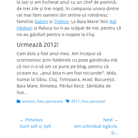
la Iaşi şi am încheiat anul cu un chef de pomină,
de trei zile şi trei nopţi, în compania unora dintre
cei mai faini oameni din online-ul românesc:
familiile
Gaben
şi
TVdece
. La Baia Mare! Nici
Adi
Hădean
şi Raluca lui n-au scăpat de noi, pentru că
ne-au găzduit pentru o noapte la Cluj.
Urmează 2012!
Cam ăsta a fost anul meu. Am început să
scormonesc prin folderele cu poze gândindu-mă
că nici n-o să am ce pune pe blog, pentru că,
ziceam eu, „anul ăsta n-am fost niciunde!”. Mda,
numai la Sibiu, Cluj, Timişoara, Arad, Bucureşti,
Baia Mare, Rimetea, Pârâul Rece, Sâmbăta de
Sus…
Categories
Tags
amintiri
,
foto
,
personale
2011
,
foto
,
personal
Navigare
← Previous
Next →
Previous
Next
Sunt șefi și Șefi
Am schimbat ţigările.
în
post:
post:
Şi…
articole