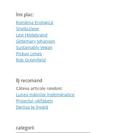
îmi plac:
România Ecologică
Shelbizleee
Levi Hildebrand
Gittemary Johansen
Sustainably Vegan
Pickup Limes
Rob Greenfield
îţi recomand
Câteva articole
random
:
Lunea mâinilor îndemânatice
Proiectul «Alfabet»
Denisa te învaţă
categorii