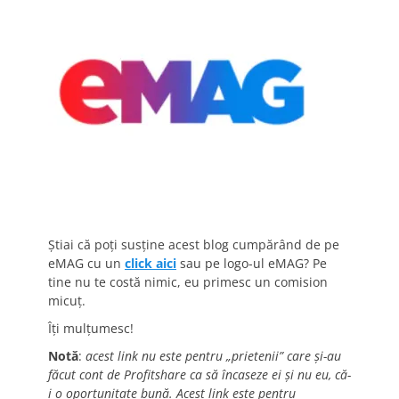
Știai că poți susține acest blog cumpărând de pe
eMAG cu un
click aici
sau pe logo-ul eMAG? Pe
tine nu te costă nimic, eu primesc un comision
micuț.
Îți mulțumesc!
Notă
:
acest link nu este pentru „prietenii” care și-au
făcut cont de Profitshare ca să încaseze ei și nu eu, că-
i o oportunitate bună. Acest link este pentru