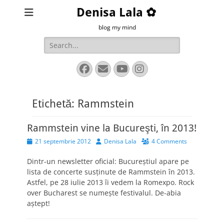
Denisa Lala ✿
blog my mind
Search
for:
Facebook
Email
YouTube
Instagram
Etichetă:
Rammstein
Rammstein vine la Bucureşti, în 2013!
Posted
Author
21 septembrie 2012
Denisa Lala
4 Comments
on
Dintr-un newsletter oficial: Bucureştiul apare pe
lista de concerte susţinute de Rammstein în 2013.
Astfel, pe 28 iulie 2013 îi vedem la Romexpo. Rock
over Bucharest se numeşte festivalul. De-abia
aştept!