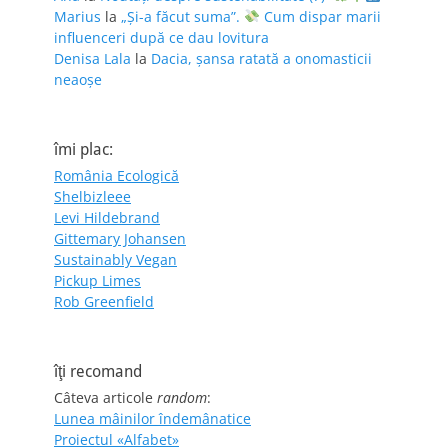
Marius
la
„Și-a făcut suma”.
Cum dispar marii
influenceri după ce dau lovitura
Denisa Lala
la
Dacia, șansa ratată a onomasticii
neaoșe
îmi plac:
România Ecologică
Shelbizleee
Levi Hildebrand
Gittemary Johansen
Sustainably Vegan
Pickup Limes
Rob Greenfield
îţi recomand
Câteva articole
random
:
Lunea mâinilor îndemânatice
Proiectul «Alfabet»