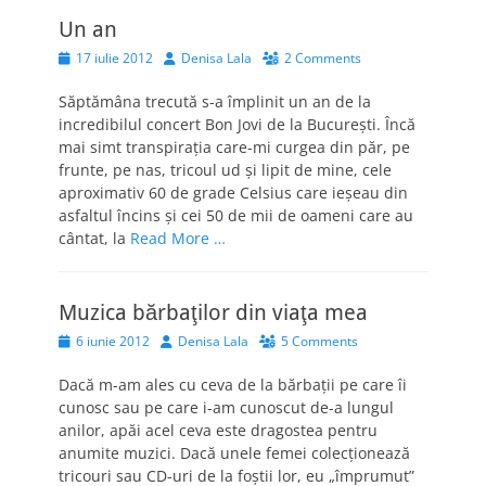
Un an
Posted
Author
17 iulie 2012
Denisa Lala
2 Comments
on
Săptămâna trecută s-a împlinit un an de la
incredibilul concert Bon Jovi de la Bucureşti. Încă
mai simt transpiraţia care-mi curgea din păr, pe
frunte, pe nas, tricoul ud şi lipit de mine, cele
aproximativ 60 de grade Celsius care ieşeau din
asfaltul încins şi cei 50 de mii de oameni care au
cântat, la
Read More …
Muzica bărbaţilor din viaţa mea
Posted
Author
6 iunie 2012
Denisa Lala
5 Comments
on
Dacă m-am ales cu ceva de la bărbaţii pe care îi
cunosc sau pe care i-am cunoscut de-a lungul
anilor, apăi acel ceva este dragostea pentru
anumite muzici. Dacă unele femei colecţionează
tricouri sau CD-uri de la foştii lor, eu „împrumut”