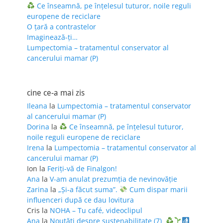
Ce înseamnă, pe înțelesul tuturor, noile reguli
europene de reciclare
O țară a contrastelor
Imaginează-ți…
Lumpectomia – tratamentul conservator al
cancerului mamar (P)
cine ce-a mai zis
Ileana
la
Lumpectomia – tratamentul conservator
al cancerului mamar (P)
Dorina
la
Ce înseamnă, pe înțelesul tuturor,
noile reguli europene de reciclare
Irena
la
Lumpectomia – tratamentul conservator al
cancerului mamar (P)
Ion
la
Feriţi-vă de Finalgon!
Ana
la
V-am anulat prezumția de nevinovăție
Zarina
la
„Și-a făcut suma”.
Cum dispar marii
influenceri după ce dau lovitura
Cris
la
NOHA – Tu café, videoclipul
Ana
la
Noutăți despre sustenabilitate (7)