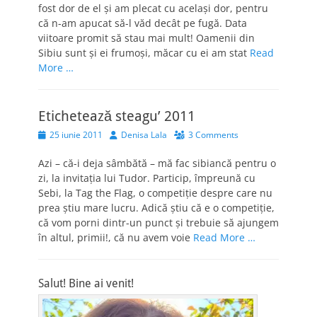
fost dor de el şi am plecat cu acelaşi dor, pentru
că n-am apucat să-l văd decât pe fugă. Data
viitoare promit să stau mai mult! Oamenii din
Sibiu sunt şi ei frumoşi, măcar cu ei am stat
Read
More …
Etichetează steagu’ 2011
Posted
Author
25 iunie 2011
Denisa Lala
3 Comments
on
Azi – că-i deja sâmbătă – mă fac sibiancă pentru o
zi, la invitaţia lui Tudor. Particip, împreună cu
Sebi, la Tag the Flag, o competiţie despre care nu
prea ştiu mare lucru. Adică ştiu că e o competiţie,
că vom porni dintr-un punct şi trebuie să ajungem
în altul, primii!, că nu avem voie
Read More …
Salut! Bine ai venit!