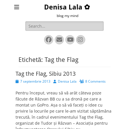
Denisa Lala ✿
blog my mind
Search
for:
Facebook
Email
YouTube
Instagram
Etichetă:
Tag the Flag
Tag the Flag, Sibiu 2013
Posted
Author
7 septembrie 2013
Denisa Lala
8 Comments
on
Pentru început, vreau să vă arăt câteva poze
făcute de Răzvan BB cu a sa dronă pe care a
montat un GoPro. Aşa o să vă faceţi o idee cu
privire la locurile pe care le-am vizitat săptămâna
trecută, în cadrul evenimentului Tag the Flag,
organizat de Tudor şi Răzvan – Asociaţia pentru