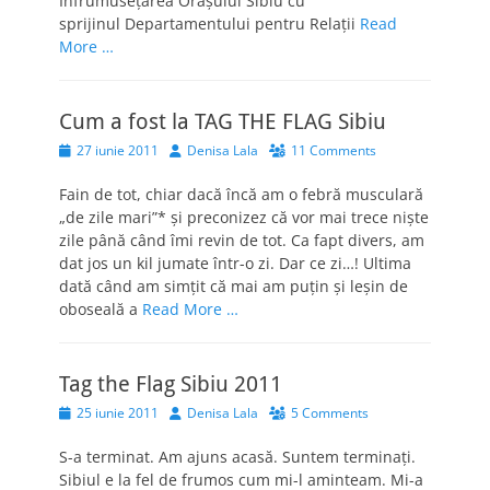
Înfrumuseţarea Oraşului Sibiu cu
sprijinul Departamentului pentru Relaţii
Read
More …
Cum a fost la TAG THE FLAG Sibiu
Posted
Author
27 iunie 2011
Denisa Lala
11 Comments
on
Fain de tot, chiar dacă încă am o febră musculară
„de zile mari”* şi preconizez că vor mai trece nişte
zile până când îmi revin de tot. Ca fapt divers, am
dat jos un kil jumate într-o zi. Dar ce zi…! Ultima
dată când am simţit că mai am puţin şi leşin de
oboseală a
Read More …
Tag the Flag Sibiu 2011
Posted
Author
25 iunie 2011
Denisa Lala
5 Comments
on
S-a terminat. Am ajuns acasă. Suntem terminaţi.
Sibiul e la fel de frumos cum mi-l aminteam. Mi-a