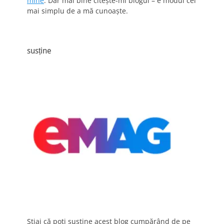
mine
. Dar mai bine citește-mi blogul – e modul cel
mai simplu de a mă cunoaște.
susține
Știai că poți susține acest blog cumpărând de pe