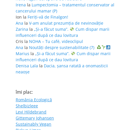
Irena
la
Lumpectomia – tratamentul conservator al
cancerului mamar (P)
Ion
la
Feriţi-vă de Finalgon!
Ana
la
V-am anulat prezumția de nevinovăție
Zarina
la
„Și-a făcut suma”.
Cum dispar marii
influenceri după ce dau lovitura
Cris
la
NOHA – Tu café, videoclipul
Ana
la
Noutăți despre sustenabilitate (7)
Marius
la
„Și-a făcut suma”.
Cum dispar marii
influenceri după ce dau lovitura
Denisa Lala
la
Dacia, șansa ratată a onomasticii
neaoșe
îmi plac:
România Ecologică
Shelbizleee
Levi Hildebrand
Gittemary Johansen
Sustainably Vegan