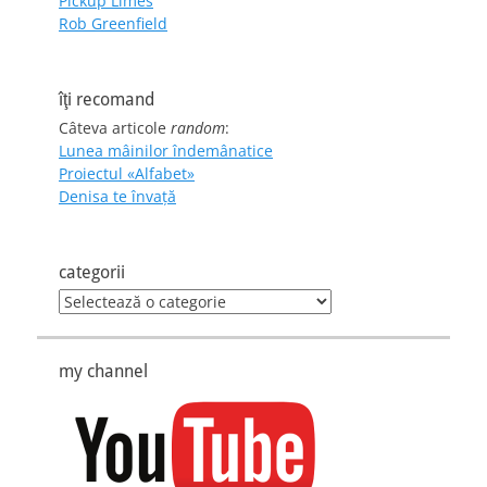
Pickup Limes
Rob Greenfield
îţi recomand
Câteva articole
random
:
Lunea mâinilor îndemânatice
Proiectul «Alfabet»
Denisa te învaţă
categorii
categorii
my channel