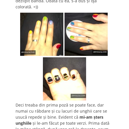
dezlipit banda. Odată cu ea, s-a dus şi oja
colorată. =))
Deci treaba din prima poză se poate face, dar
numai cu răbdare şi cu lacuri de unghii care se
usucă repede şi bine. Evident că
mi-am şters
unghiile
şi le-am făcut pe toate verzi. Prima dată