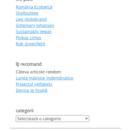
România Ecologică
Shelbizleee
Levi Hildebrand
Gittemary Johansen
Sustainably Vegan
Pickup Limes
Rob Greenfield
îţi recomand
Câteva articole
random
:
Lunea mâinilor îndemânatice
Proiectul «Alfabet»
Denisa te învaţă
categorii
categorii