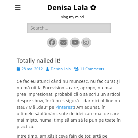
Denisa Lala ✿
blog my mind
Search
for:
Facebook
Email
YouTube
Instagram
Totally nailed it!
Posted
Author
28 mai 2012
Denisa Lala
11 Comments
on
Ce fac eu atunci când nu muncesc, nu fac curat şi
nu mă uit la Eurovision – care, apropo, nu m-a
prea impresionat, probabil că o să scriu un articol
despre show, încă nu-s sigură – dar nici offline nu
stau? Mă „dau” pe
Pinterest
! Am adunat, în
ultimele săptămâni, sute de idei care mai de care
mai mişto, numai timp să am să le pun pe toate în
practică.
Între timp, am găsit ceva fain de tot: artă pe