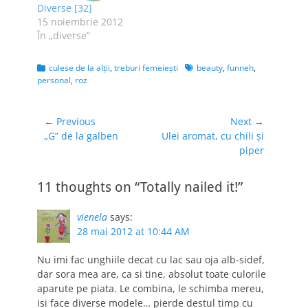
Diverse [32]
15 noiembrie 2012
În „diverse”
Categories
Tags
culese de la alţii
,
treburi femeieşti
beauty
,
funneh
,
personal
,
roz
Navigare
← Previous
Next →
Previous
Next
„G” de la galben
Ulei aromat, cu chili şi
în
post:
post:
piper
articole
11 thoughts on “Totally nailed it!”
vienela
says:
28 mai 2012 at 10:44 AM
Nu imi fac unghiile decat cu lac sau oja alb-sidef,
dar sora mea are, ca si tine, absolut toate culorile
aparute pe piata. Le combina, le schimba mereu,
isi face diverse modele… pierde destul timp cu