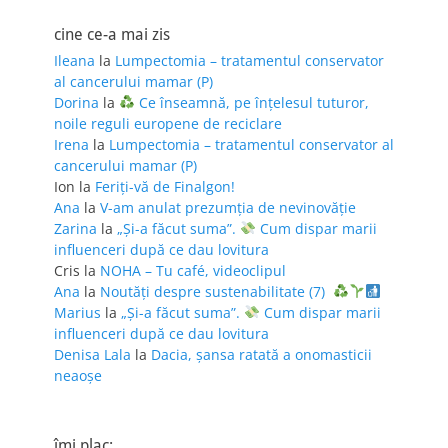
cine ce-a mai zis
Ileana
la
Lumpectomia – tratamentul conservator
al cancerului mamar (P)
Dorina
la
Ce înseamnă, pe înțelesul tuturor,
noile reguli europene de reciclare
Irena
la
Lumpectomia – tratamentul conservator al
cancerului mamar (P)
Ion
la
Feriţi-vă de Finalgon!
Ana
la
V-am anulat prezumția de nevinovăție
Zarina
la
„Și-a făcut suma”.
Cum dispar marii
influenceri după ce dau lovitura
Cris
la
NOHA – Tu café, videoclipul
Ana
la
Noutăți despre sustenabilitate (7)
Marius
la
„Și-a făcut suma”.
Cum dispar marii
influenceri după ce dau lovitura
Denisa Lala
la
Dacia, șansa ratată a onomasticii
neaoșe
îmi plac: