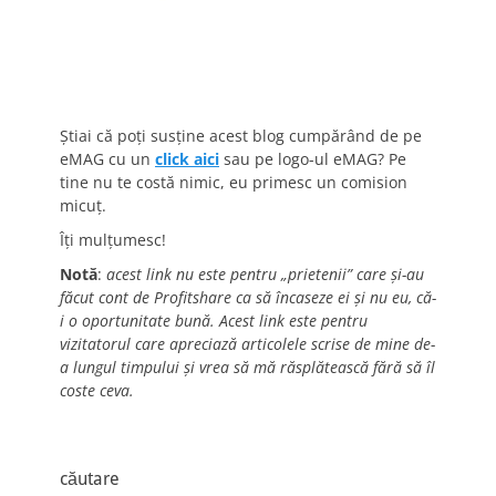
Știai că poți susține acest blog cumpărând de pe
eMAG cu un
click aici
sau pe logo-ul eMAG? Pe
tine nu te costă nimic, eu primesc un comision
micuț.
Îți mulțumesc!
Notă
:
acest link nu este pentru „prietenii” care și-au
făcut cont de Profitshare ca să încaseze ei și nu eu, că-
i o oportunitate bună. Acest link este pentru
vizitatorul care apreciază articolele scrise de mine de-
a lungul timpului și vrea să mă răsplătească fără să îl
coste ceva.
căutare