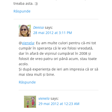
treaba asta. :))
Răspunde
Denisa
says:
28 mai 2012 at 3:11 PM
@
vienela
: Eu am multe culori pentru că-mi tot
cumpăr în speranţa că le voi folosi vreodată,
dar în afară de vişiniul cumpărat în 2008 şi
folosit de vreo patru ori până acum, stau toate
acolo.
Şi după experienţa de ieri am impresia că or să
mai stea mult şi bine.
Răspunde
vienela
says:
29 mai 2012 at 12:23 AM