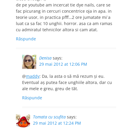
de pe youtube am incercat tie dye nails, care se
fac picurang in cercuri concentrice oja in apa. in
teorie usor, in practica pfff…2 ore jumatate mi`a
luat ca sa fac 10 unghii. horror. asa ca am ramas
cu admiratul tehnicilor altora si cam atat.
Răspunde
Denisa
says:
29 mai 2012 at 12:06 PM
@
maddy
: Da, la asta o să mă rezum şi eu.
Eventual aş putea face unghiile altora, dar cu
ale mele e greu, greu de tăt.
Răspunde
Tomata cu scufita
says:
29 mai 2012 at 12:24 PM