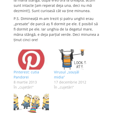
la mâna stângă, după vreo oră la dreapta, acum
sunt intacte [am reperat deja una, deci nu mă
dezmint!]. Sunt curioasă cât va ţine minunea.
P.S. Dimineaţă m-am trezit şi patru unghii erau
„presate” de parcă aş fi dormit pe ele. E posibil să
fi dormit pe ele. Iar unghia de la degetul mare,
mâna stângă, e deja parţial verde. Deci minunea a
ţinut cinci ore!
Pinterest: cutia
Virusul „souşăl
Pandorei
midia”
8 martie 2013
17 decembrie 2012
În „cujetări”
În „cujetări”