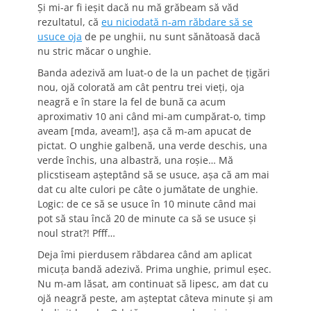
Şi mi-ar fi ieşit dacă nu mă grăbeam să văd
rezultatul, că
eu niciodată n-am răbdare să se
usuce oja
de pe unghii, nu sunt sănătoasă dacă
nu stric măcar o unghie.
Banda adezivă am luat-o de la un pachet de ţigări
nou, ojă colorată am cât pentru trei vieţi, oja
neagră e în stare la fel de bună ca acum
aproximativ 10 ani când mi-am cumpărat-o, timp
aveam [mda, aveam!], aşa că m-am apucat de
pictat. O unghie galbenă, una verde deschis, una
verde închis, una albastră, una roşie… Mă
plicstiseam aşteptând să se usuce, aşa că am mai
dat cu alte culori pe câte o jumătate de unghie.
Logic: de ce să se usuce în 10 minute când mai
pot să stau încă 20 de minute ca să se usuce şi
noul strat?! Pfff…
Deja îmi pierdusem răbdarea când am aplicat
micuţa bandă adezivă. Prima unghie, primul eşec.
Nu m-am lăsat, am continuat să lipesc, am dat cu
ojă neagră peste, am aşteptat câteva minute şi am