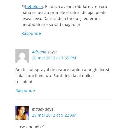
@
bebelusa
: Ei, dacă aveam răbdare vreo oră
până se uscau primele straturi de ojă, poate
ieşea ceva. Da’ era deja târziu şi eu eram
nerăbdătoare să văd magia. :))
Răspunde
Adriana
says:
28 mai 2012 at 7:55 PM
Am testat sprayul de uscare rapida a unghiilor si
chiar functioneaza. Sunt deja la al doilea
recipient.
Răspunde
maddy
says:
29 mai 2012 at 9:22 AM
close enough :)