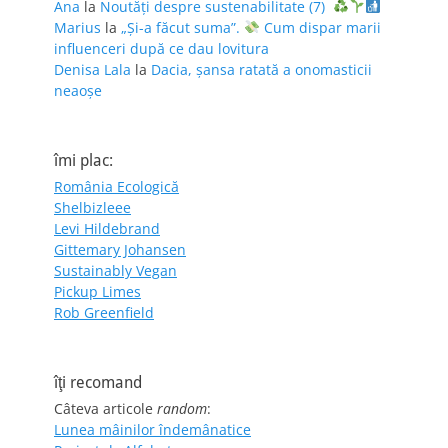
Ana
la
Noutăți despre sustenabilitate (7)
Marius
la
„Și-a făcut suma”.
Cum dispar marii
influenceri după ce dau lovitura
Denisa Lala
la
Dacia, șansa ratată a onomasticii
neaoșe
îmi plac:
România Ecologică
Shelbizleee
Levi Hildebrand
Gittemary Johansen
Sustainably Vegan
Pickup Limes
Rob Greenfield
îţi recomand
Câteva articole
random
:
Lunea mâinilor îndemânatice