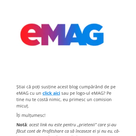
Știai că poți susține acest blog cumpărând de pe
eMAG cu un
click aici
sau pe logo-ul eMAG? Pe
tine nu te costă nimic, eu primesc un comision
micuț.
Îți mulțumesc!
Notă
:
acest link nu este pentru „prietenii” care și-au
făcut cont de Profitshare ca să încaseze ei și nu eu, că-