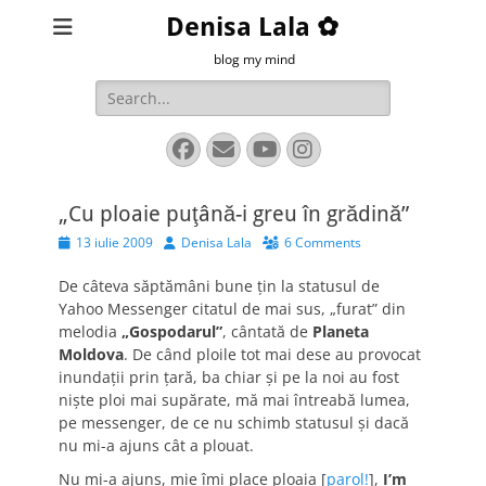
Denisa Lala ✿
blog my mind
Search
for:
Facebook
Email
YouTube
Instagram
„Cu ploaie puţână-i greu în grădină”
Posted
Author
13 iulie 2009
Denisa Lala
6 Comments
on
De câteva săptămâni bune ţin la statusul de
Yahoo Messenger citatul de mai sus, „furat” din
melodia
„Gospodarul”
, cântată de
Planeta
Moldova
. De când ploile tot mai dese au provocat
inundaţii prin ţară, ba chiar şi pe la noi au fost
nişte ploi mai supărate, mă mai întreabă lumea,
pe messenger, de ce nu schimb statusul şi dacă
nu mi-a ajuns cât a plouat.
Nu mi-a ajuns, mie îmi place ploaia [
parol!
],
I’m