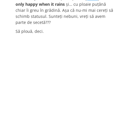
only happy when it rains
şi… cu ploaie puţână
chiar îi greu în grădină. Aşa că nu-mi mai cereţi să
schimb statusul. Sunteţi nebuni, vreţi să avem
parte de secetă???
Să plouă, deci.