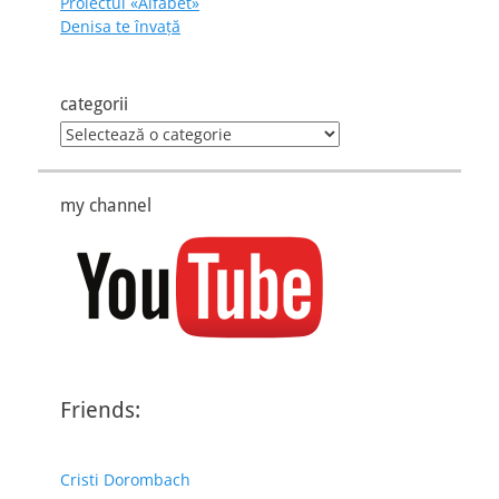
Proiectul «Alfabet»
Denisa te învaţă
categorii
categorii
my channel
Friends:
Cristi Dorombach