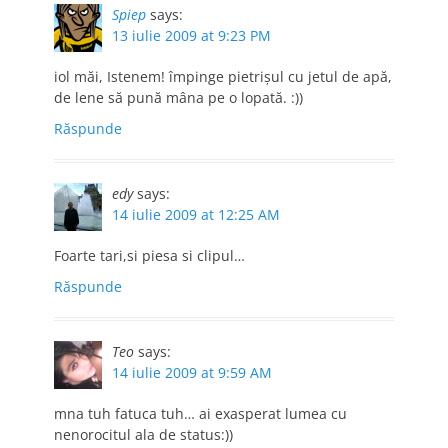
Spiep
says:
13 iulie 2009 at 9:23 PM
iol măi, Istenem! împinge pietrişul cu jetul de apă,
de lene să pună mâna pe o lopată. :))
Răspunde
edy
says:
14 iulie 2009 at 12:25 AM
Foarte tari,si piesa si clipul…
Răspunde
Teo
says:
14 iulie 2009 at 9:59 AM
mna tuh fatuca tuh… ai exasperat lumea cu
nenorocitul ala de status:))