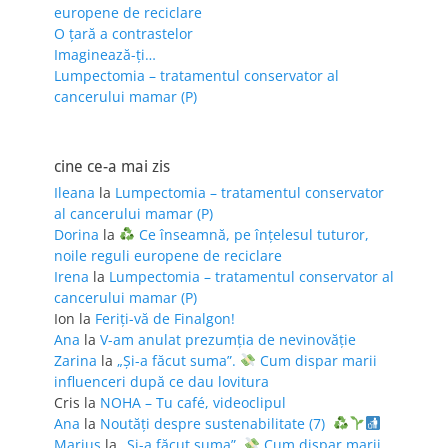
europene de reciclare
O țară a contrastelor
Imaginează-ți…
Lumpectomia – tratamentul conservator al
cancerului mamar (P)
cine ce-a mai zis
Ileana
la
Lumpectomia – tratamentul conservator
al cancerului mamar (P)
Dorina
la
Ce înseamnă, pe înțelesul tuturor,
noile reguli europene de reciclare
Irena
la
Lumpectomia – tratamentul conservator al
cancerului mamar (P)
Ion
la
Feriţi-vă de Finalgon!
Ana
la
V-am anulat prezumția de nevinovăție
Zarina
la
„Și-a făcut suma”.
Cum dispar marii
influenceri după ce dau lovitura
Cris
la
NOHA – Tu café, videoclipul
Ana
la
Noutăți despre sustenabilitate (7)
Marius
la
„Și-a făcut suma”.
Cum dispar marii