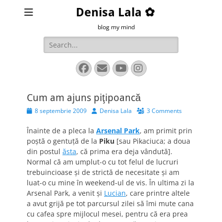
Denisa Lala ✿
blog my mind
Search
for:
Facebook
Email
YouTube
Instagram
Cum am ajuns piţipoancă
Posted
Author
8 septembrie 2009
Denisa Lala
3 Comments
on
Înainte de a pleca la
Arsenal Park
, am primit prin
poştă o gentuţă de la
Piku
[sau Pikaciuca; a doua
din postul
ăsta
, că prima era deja vândută].
Normal că am umplut-o cu tot felul de lucruri
trebuincioase şi de strictă de necesitate şi am
luat-o cu mine în weekend-ul de vis. În ultima zi la
Arsenal Park, a venit şi
Lucian
, care printre altele
a avut grijă pe tot parcursul zilei să îmi mute cana
cu cafea spre mijlocul mesei, pentru că era prea