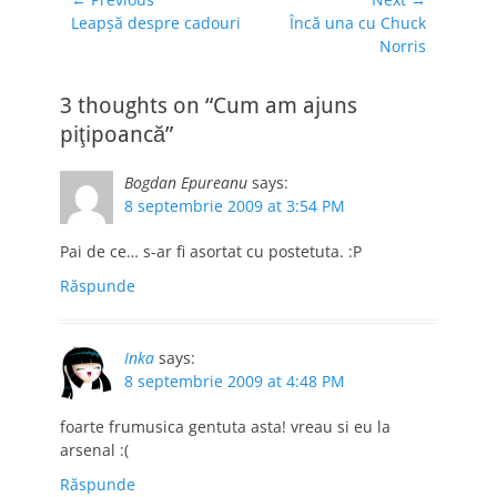
Navigare
Previous
Next
Leapşă despre cadouri
Încă una cu Chuck
în
post:
post:
Norris
articole
3 thoughts on “Cum am ajuns
piţipoancă”
Bogdan Epureanu
says:
8 septembrie 2009 at 3:54 PM
Pai de ce… s-ar fi asortat cu postetuta. :P
Răspunde
Inka
says:
8 septembrie 2009 at 4:48 PM
foarte frumusica gentuta asta! vreau si eu la
arsenal :(
Răspunde