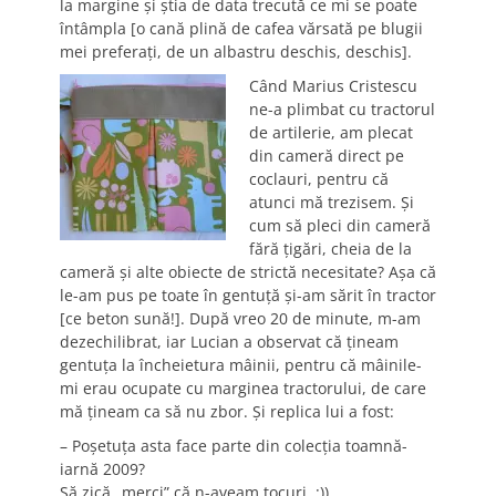
la margine şi ştia de data trecută ce mi se poate
întâmpla [o cană plină de cafea vărsată pe blugii
mei preferaţi, de un albastru deschis, deschis].
Când Marius Cristescu
ne-a plimbat cu tractorul
de artilerie, am plecat
din cameră direct pe
coclauri, pentru că
atunci mă trezisem. Şi
cum să pleci din cameră
fără ţigări, cheia de la
cameră şi alte obiecte de strictă necesitate? Aşa că
le-am pus pe toate în gentuţă şi-am sărit în tractor
[ce beton sună!]. După vreo 20 de minute, m-am
dezechilibrat, iar Lucian a observat că ţineam
gentuţa la încheietura mâinii, pentru că mâinile-
mi erau ocupate cu marginea tractorului, de care
mă ţineam ca să nu zbor. Şi replica lui a fost:
– Poşetuţa asta face parte din colecţia toamnă-
iarnă 2009?
Să zică „merci” că n-aveam tocuri. :))