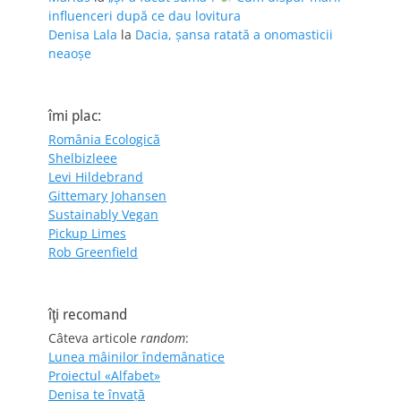
influenceri după ce dau lovitura
Denisa Lala
la
Dacia, șansa ratată a onomasticii
neaoșe
îmi plac:
România Ecologică
Shelbizleee
Levi Hildebrand
Gittemary Johansen
Sustainably Vegan
Pickup Limes
Rob Greenfield
îţi recomand
Câteva articole
random
:
Lunea mâinilor îndemânatice
Proiectul «Alfabet»
Denisa te învaţă