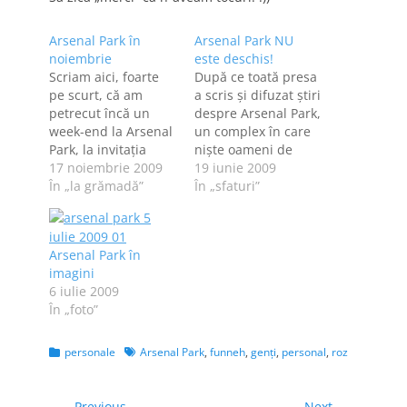
Arsenal Park în
Arsenal Park NU
noiembrie
este deschis!
Scriam aici, foarte
După ce toată presa
pe scurt, că am
a scris şi difuzat ştiri
petrecut încă un
despre Arsenal Park,
week-end la Arsenal
un complex în care
Park, la invitaţia
nişte oameni de
fraţilor Emil şi
17 noiembrie 2009
afaceri din
19 iunie 2009
Marius Cristescu. O
În „la grămadă”
Timişoara [de la
În „sfaturi”
prietenă care-mi
Grupul Bega] au
citeşte blogul şi care
investit o căruţă de
m-a sunat când
bani, ieri am mers
Arsenal Park în
eram acolo m-a
cu oamenii de la
imagini
întrebat dacă nu
Airsoft Deva ca să
6 iulie 2009
cumva m-am mutat
vedem cum se
În „foto”
la Arsenal. Nu m-am
prezintă şi să fac…
mutat, deşi cred că
toată lumea…
Categories
Tags
personale
Arsenal Park
,
funneh
,
genţi
,
personal
,
roz
← Previous
Next →