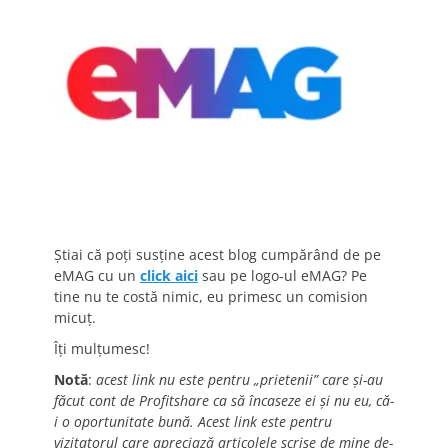
Știai că poți susține acest blog cumpărând de pe
eMAG cu un
click aici
sau pe logo-ul eMAG? Pe
tine nu te costă nimic, eu primesc un comision
micuț.
Îți mulțumesc!
Notă
:
acest link nu este pentru „prietenii” care și-au
făcut cont de Profitshare ca să încaseze ei și nu eu, că-
i o oportunitate bună. Acest link este pentru
vizitatorul care apreciază articolele scrise de mine de-