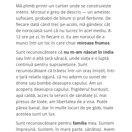
Mă plimb printr-un cartier unde se construiește
intens. Mirosul e greu de descris — un amestec
sufocant, probabil de bitum și praf fierbinte. De
fiecare dată când trec pe-acolo, mă gândesc cât
de norocoasă sunt că nu lucrez în acel mediu, 8-
12 ore pe zi, în fiecare zi. Eu am norocul de a
munci într-un loc în care chiar
miroase frumos
.
Sunt recunoscătoare că
nu m-am născut în India
sau într-o altă țară săracă, unde viața e o luptă
continuă pentru supraviețuire. Sunt
recunoscătoare că trăiesc într-un oraș liniștit, într-
o țară relativ sigură, că nu adorm cu sunet de
drone sau bombe deasupra capului. Am un
acoperiș deasupra capului, frigiderul burdușit,
apă caldă, acces la servicii de sănătate și, mai
presus de toate, am libertatea de a visa. Poate
părea banal, dar în multe locuri de pe glob, toate
acestea sunt un lux.
Sunt recunoscătoare pentru
familia
mea. Suntem
împreună. Suntem, în mare parte, sănătoși. Avem