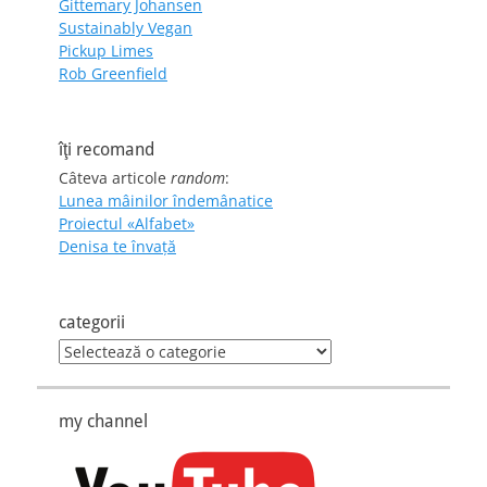
Gittemary Johansen
Sustainably Vegan
Pickup Limes
Rob Greenfield
îţi recomand
Câteva articole
random
:
Lunea mâinilor îndemânatice
Proiectul «Alfabet»
Denisa te învaţă
categorii
categorii
my channel