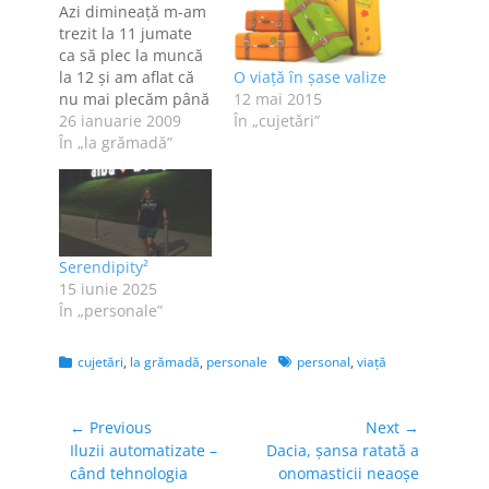
Azi dimineaţă m-am
trezit la 11 jumate
ca să plec la muncă
la 12 şi am aflat că
O viaţă în şase valize
nu mai plecăm până
12 mai 2015
la 4. Ăsta da început
26 ianuarie 2009
În „cujetări”
de săptămână! Mă
În „la grămadă”
întreb de ce
casieriţele de la
Kaufland trebuie să
treacă fiecare
produs prin faţa
Serendipity²
cititorului de coduri
15 iunie 2025
de bare, asta…
În „personale”
Categories
Tags
cujetări
,
la grămadă
,
personale
personal
,
viață
Navigare
← Previous
Next →
Previous
Next
Iluzii automatizate –
Dacia, șansa ratată a
în
post:
post:
când tehnologia
onomasticii neaoșe
articole