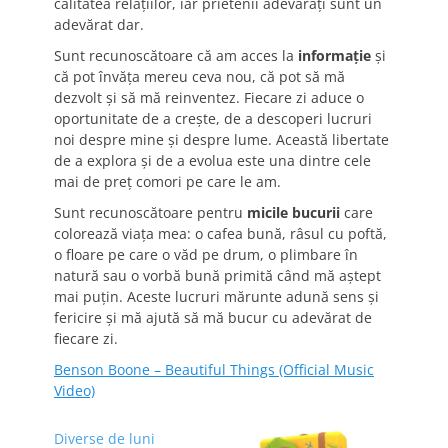
calitatea relațiilor, iar prietenii adevărați sunt un
adevărat dar.
Sunt recunoscătoare că am acces la
informație
și
că pot învăța mereu ceva nou, că pot să mă
dezvolt și să mă reinventez. Fiecare zi aduce o
oportunitate de a crește, de a descoperi lucruri
noi despre mine și despre lume. Această libertate
de a explora și de a evolua este una dintre cele
mai de preț comori pe care le am.
Sunt recunoscătoare pentru
micile bucurii
care
colorează viața mea: o cafea bună, râsul cu poftă,
o floare pe care o văd pe drum, o plimbare în
natură sau o vorbă bună primită când mă aștept
mai puțin. Aceste lucruri mărunte adună sens și
fericire și mă ajută să mă bucur cu adevărat de
fiecare zi.
Benson Boone – Beautiful Things (Official Music
Video)
Diverse de luni