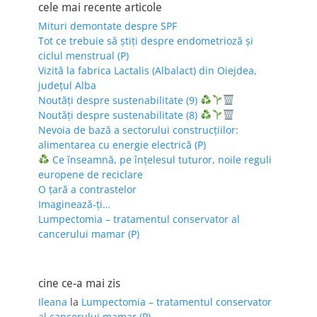
cele mai recente articole
Mituri demontate despre SPF
Tot ce trebuie să știți despre endometrioză și
ciclul menstrual (P)
Vizită la fabrica Lactalis (Albalact) din Oiejdea,
județul Alba
Noutăți despre sustenabilitate (9)
Noutăți despre sustenabilitate (8)
Nevoia de bază a sectorului construcțiilor:
alimentarea cu energie electrică (P)
Ce înseamnă, pe înțelesul tuturor, noile reguli
europene de reciclare
O țară a contrastelor
Imaginează-ți…
Lumpectomia – tratamentul conservator al
cancerului mamar (P)
cine ce-a mai zis
Ileana
la
Lumpectomia – tratamentul conservator
al cancerului mamar (P)