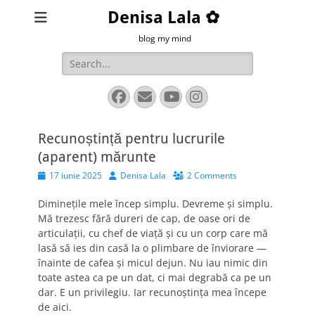
Denisa Lala ✿
blog my mind
Search
for:
Facebook
Email
YouTube
Instagram
Recunoștință pentru lucrurile
(aparent) mărunte
Posted
Author
17 iunie 2025
Denisa Lala
2 Comments
on
Diminețile mele încep simplu. Devreme și simplu.
Mă trezesc fără dureri de cap, de oase ori de
articulații, cu chef de viață și cu un corp care mă
lasă să ies din casă la o plimbare de înviorare —
înainte de cafea și micul dejun. Nu iau nimic din
toate astea ca pe un dat, ci mai degrabă ca pe un
dar. E un privilegiu. Iar recunoștința mea începe
de aici.