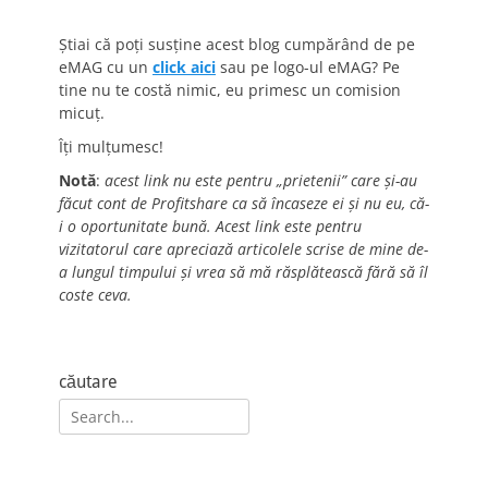
Știai că poți susține acest blog cumpărând de pe
eMAG cu un
click aici
sau pe logo-ul eMAG? Pe
tine nu te costă nimic, eu primesc un comision
micuț.
Îți mulțumesc!
Notă
:
acest link nu este pentru „prietenii” care și-au
făcut cont de Profitshare ca să încaseze ei și nu eu, că-
i o oportunitate bună. Acest link este pentru
vizitatorul care apreciază articolele scrise de mine de-
a lungul timpului și vrea să mă răsplătească fără să îl
coste ceva.
căutare
Search
for: