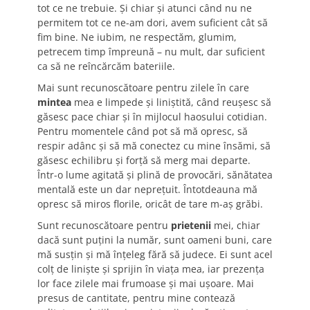
tot ce ne trebuie. Și chiar și atunci când nu ne
permitem tot ce ne-am dori, avem suficient cât să
fim bine. Ne iubim, ne respectăm, glumim,
petrecem timp împreună – nu mult, dar suficient
ca să ne reîncărcăm bateriile.
Mai sunt recunoscătoare pentru zilele în care
mintea
mea e limpede și liniștită, când reușesc să
găsesc pace chiar și în mijlocul haosului cotidian.
Pentru momentele când pot să mă opresc, să
respir adânc și să mă conectez cu mine însămi, să
găsesc echilibru și forță să merg mai departe.
Într-o lume agitată și plină de provocări, sănătatea
mentală este un dar neprețuit. Întotdeauna mă
opresc să miros florile, oricât de tare m-aș grăbi.
Sunt recunoscătoare pentru
prietenii
mei, chiar
dacă sunt puțini la număr, sunt oameni buni, care
mă susțin și mă înțeleg fără să judece. Ei sunt acel
colț de liniște și sprijin în viața mea, iar prezența
lor face zilele mai frumoase și mai ușoare. Mai
presus de cantitate, pentru mine contează