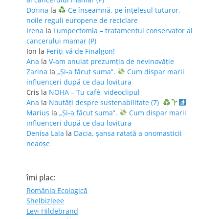
Dorina
la
Ce înseamnă, pe înțelesul tuturor,
noile reguli europene de reciclare
Irena
la
Lumpectomia – tratamentul conservator al
cancerului mamar (P)
Ion
la
Feriţi-vă de Finalgon!
Ana
la
V-am anulat prezumția de nevinovăție
Zarina
la
„Și-a făcut suma”.
Cum dispar marii
influenceri după ce dau lovitura
Cris
la
NOHA – Tu café, videoclipul
Ana
la
Noutăți despre sustenabilitate (7)
Marius
la
„Și-a făcut suma”.
Cum dispar marii
influenceri după ce dau lovitura
Denisa Lala
la
Dacia, șansa ratată a onomasticii
neaoșe
îmi plac:
România Ecologică
Shelbizleee
Levi Hildebrand