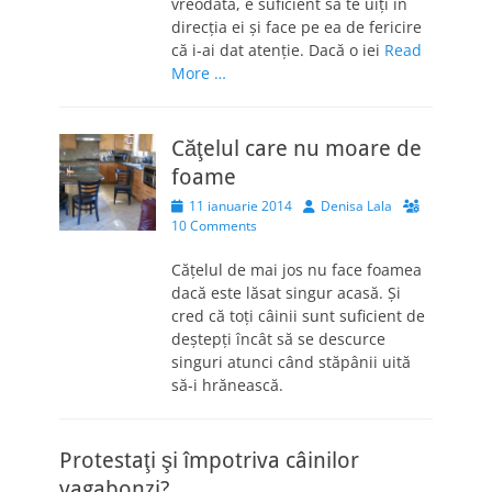
vreodată, e suficient să te uiţi în
direcţia ei şi face pe ea de fericire
că i-ai dat atenţie. Dacă o iei
Read
More …
Căţelul care nu moare de
foame
Posted
Author
11 ianuarie 2014
Denisa Lala
on
10 Comments
Căţelul de mai jos nu face foamea
dacă este lăsat singur acasă. Şi
cred că toţi câinii sunt suficient de
deştepţi încât să se descurce
singuri atunci când stăpânii uită
să-i hrănească.
Protestaţi şi împotriva câinilor
vagabonzi?