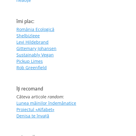
neaoșe
îmi plac:
România Ecologică
Shelbizleee
Levi Hildebrand
Gittemary Johansen
Sustainably Vegan
Pickup Limes
Rob Greenfield
îţi recomand
Câteva articole
random
:
Lunea mâinilor îndemânatice
Proiectul «Alfabet»
Denisa te învaţă