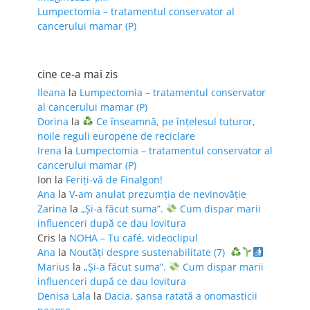
Lumpectomia – tratamentul conservator al
cancerului mamar (P)
cine ce-a mai zis
Ileana
la
Lumpectomia – tratamentul conservator
al cancerului mamar (P)
Dorina
la
Ce înseamnă, pe înțelesul tuturor,
noile reguli europene de reciclare
Irena
la
Lumpectomia – tratamentul conservator al
cancerului mamar (P)
Ion
la
Feriţi-vă de Finalgon!
Ana
la
V-am anulat prezumția de nevinovăție
Zarina
la
„Și-a făcut suma”.
Cum dispar marii
influenceri după ce dau lovitura
Cris
la
NOHA – Tu café, videoclipul
Ana
la
Noutăți despre sustenabilitate (7)
Marius
la
„Și-a făcut suma”.
Cum dispar marii
influenceri după ce dau lovitura
Denisa Lala
la
Dacia, șansa ratată a onomasticii