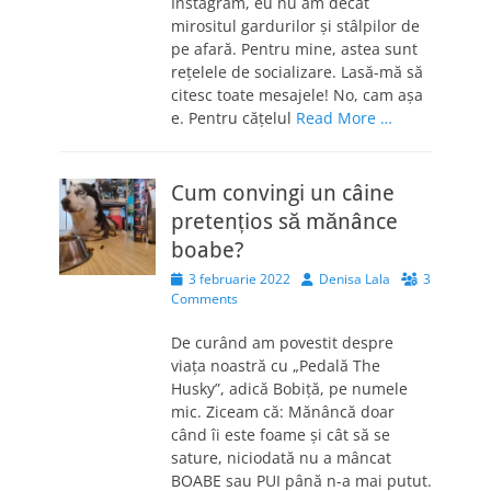
Instagram, eu nu am decât
mirositul gardurilor și stâlpilor de
pe afară. Pentru mine, astea sunt
rețelele de socializare. Lasă-mă să
citesc toate mesajele! No, cam așa
e. Pentru cățelul
Read More …
Cum convingi un câine
pretențios să mănânce
boabe?
Posted
Author
3 februarie 2022
Denisa Lala
3
on
Comments
De curând am povestit despre
viața noastră cu „Pedală The
Husky”, adică Bobiță, pe numele
mic. Ziceam că: Mănâncă doar
când îi este foame și cât să se
sature, niciodată nu a mâncat
BOABE sau PUI până n-a mai putut.