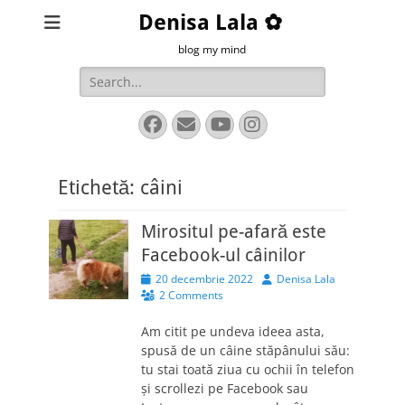
Denisa Lala ✿
blog my mind
Search
for:
Facebook
Email
YouTube
Instagram
Etichetă:
câini
Mirositul pe-afară este
Facebook-ul câinilor
Posted
Author
20 decembrie 2022
Denisa Lala
on
2 Comments
Am citit pe undeva ideea asta,
spusă de un câine stăpânului său:
tu stai toată ziua cu ochii în telefon
și scrollezi pe Facebook sau