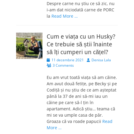
Despre carne nu știu ce să zic, nu
i-am dat niciodată carne de PORC
la
Read More …
Cum e viața cu un Husky?
Ce trebuie să știi înainte
să îți cumperi un cățel?
Posted
Author
11 decembrie 2021
Denisa Lala
on
3 Comments
Eu am vrut toată viața să am câine.
Am avut două fetițe, pe Becky și pe
Codiță și nu știu de ce am așteptat
până la 37 de ani să-mi iau un
câine pe care să-l țin în
apartament. Adică știu… teama că
mi se va umple casa de păr.
Groaza că va roade papucii
Read
More …