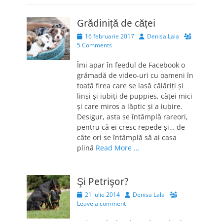
Grădiniță de căței
Posted
Author
16 februarie 2017
Denisa Lala
on
5 Comments
Îmi apar în feedul de Facebook o
grămadă de video-uri cu oameni în
toată firea care se lasă călăriți și
linși și iubiți de puppies, căței mici
și care miros a lăptic și a iubire.
Desigur, asta se întâmplă rareori,
pentru că ei cresc repede și… de
câte ori se întâmplă să ai casa
plină
Read More …
Şi Petrişor?
Posted
Author
21 iulie 2014
Denisa Lala
on
Leave a comment