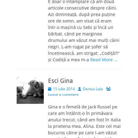
E doar o întâmplare că am două
articole consecutive despre câini.
Azi dimineaţă, după prea puţine
ore de somn, am visat că eram
într-o maşină cu Sebi şi încă un
bărbat, când pe marginea
drumului am văzut mai mulţi câini
negri. L-am rugat pe şofer să
încetinească, am strigat: „Codiţă?!”
şi Codiţă a mea m-a
Read More …
Esci Gina
Posted
Author
15 iulie 2014
Denisa Lala
on
Leave a comment
Gina e o femelă de Jack Russel pe
care am întâlnit-o în primăvara
anului trecut, când am fost în Italia
la prietena mea, Alina. Este cel mai
bucuros câine pe care l-am văzut