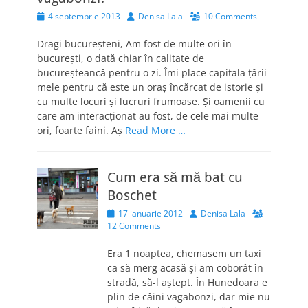
Posted
Author
4 septembrie 2013
Denisa Lala
10 Comments
on
Dragi bucureşteni, Am fost de multe ori în
bucureşti, o dată chiar în calitate de
bucureşteancă pentru o zi. Îmi place capitala ţării
mele pentru că este un oraş încărcat de istorie şi
cu multe locuri şi lucruri frumoase. Şi oamenii cu
care am interacţionat au fost, de cele mai multe
ori, foarte faini. Aş
Read More …
Cum era să mă bat cu
Boschet
Posted
Author
17 ianuarie 2012
Denisa Lala
on
12 Comments
Era 1 noaptea, chemasem un taxi
ca să merg acasă şi am coborât în
stradă, să-l aştept. În Hunedoara e
plin de câini vagabonzi, dar mie nu